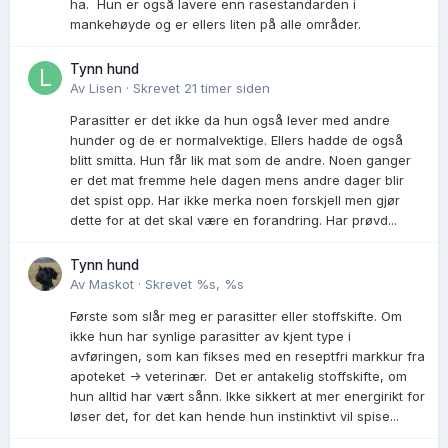
ha. Hun er også lavere enn rasestandarden i
mankehøyde og er ellers liten på alle områder.
Tynn hund
Av
Lisen
·
Skrevet
21 timer siden
Parasitter er det ikke da hun også lever med andre
hunder og de er normalvektige. Ellers hadde de også
blitt smitta. Hun får lik mat som de andre. Noen ganger
er det mat fremme hele dagen mens andre dager blir
det spist opp. Har ikke merka noen forskjell men gjør
dette for at det skal være en forandring. Har prøvd...
Tynn hund
Av
Maskot
·
Skrevet
%s, %s
Første som slår meg er parasitter eller stoffskifte. Om
ikke hun har synlige parasitter av kjent type i
avføringen, som kan fikses med en reseptfri markkur fra
apoteket -> veterinær. Det er antakelig stoffskifte, om
hun alltid har vært sånn. Ikke sikkert at mer energirikt for
løser det, for det kan hende hun instinktivt vil spise...