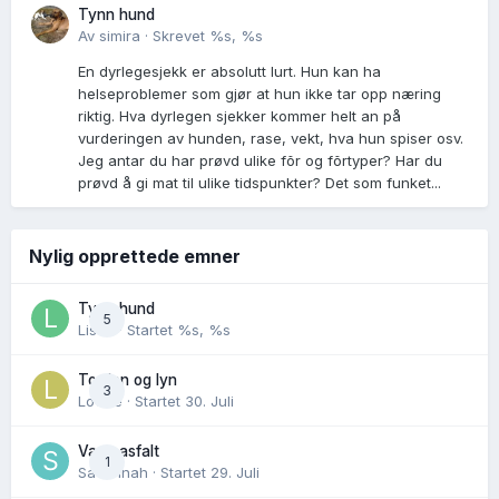
Tynn hund
Av
simira
·
Skrevet
%s, %s
En dyrlegesjekk er absolutt lurt. Hun kan ha
helseproblemer som gjør at hun ikke tar opp næring
riktig. Hva dyrlegen sjekker kommer helt an på
vurderingen av hunden, rase, vekt, hva hun spiser osv.
Jeg antar du har prøvd ulike fõr og fõrtyper? Har du
prøvd å gi mat til ulike tidspunkter? Det som funket...
Nylig opprettede emner
Tynn hund
5
Lisen
· Startet
%s, %s
Torden og lyn
3
Lovise
· Startet
30. Juli
Varm asfalt
1
Savannah
· Startet
29. Juli