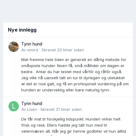
Nye innlegg
Tynn hund
Av
simira
·
Skrevet
20 timer siden
Mat fremme hele tiden er generelt en dårlig metode for
småspiste hunder. Noen få, små måltider om dagen er
bedre. Antar du har testet med vårfôr og råfôr også.
Jeg ville nå uansett tatt en tur til dyrlegen og utelukket
at det er noe galt, og få en profesjonell vurdering på om
hunden er undervektig eller bare naturlig tynn.
Tynn hund
Av
Lisen
·
Skrevet
21 timer siden
De får mat til forskjellig tidspunkt. Hunden virker helt
frisk og rask. Ellers hadde jeg tatt hun med til
veterinæren alt. Når jeg gir henne godbiter vil hun alltid