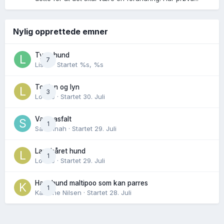
Nylig opprettede emner
Tynn hund
7
Lisen
· Startet
%s, %s
Torden og lyn
3
Lovise
· Startet
30. Juli
Varm asfalt
1
Savannah
· Startet
29. Juli
Langhåret hund
1
Lovise
· Startet
29. Juli
Hannhund maltipoo som kan parres
1
Karoline Nilsen
· Startet
28. Juli