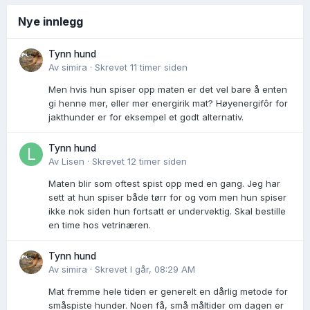
Nye innlegg
Tynn hund
Av
simira
·
Skrevet
11 timer siden
Men hvis hun spiser opp maten er det vel bare å enten
gi henne mer, eller mer energirik mat? Høyenergifôr for
jakthunder er for eksempel et godt alternativ.
Tynn hund
Av
Lisen
·
Skrevet
12 timer siden
Maten blir som oftest spist opp med en gang. Jeg har
sett at hun spiser både tørr for og vom men hun spiser
ikke nok siden hun fortsatt er undervektig. Skal bestille
en time hos vetrinæren.
Tynn hund
Av
simira
·
Skrevet
I går, 08:29 AM
Mat fremme hele tiden er generelt en dårlig metode for
småspiste hunder. Noen få, små måltider om dagen er