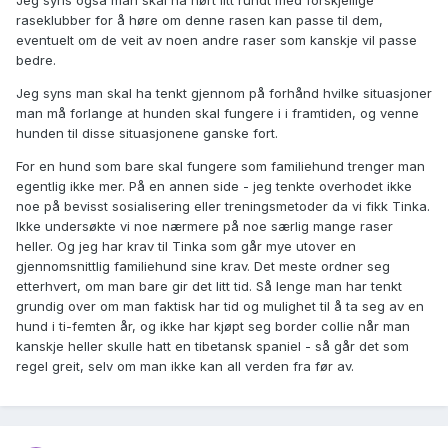
Jeg syns også man skal ha hørt litt rundt med forskjellige
raseklubber for å høre om denne rasen kan passe til dem,
eventuelt om de veit av noen andre raser som kanskje vil passe
bedre.
Jeg syns man skal ha tenkt gjennom på forhånd hvilke situasjoner
man må forlange at hunden skal fungere i i framtiden, og venne
hunden til disse situasjonene ganske fort.
For en hund som bare skal fungere som familiehund trenger man
egentlig ikke mer. På en annen side - jeg tenkte overhodet ikke
noe på bevisst sosialisering eller treningsmetoder da vi fikk Tinka.
Ikke undersøkte vi noe nærmere på noe særlig mange raser
heller. Og jeg har krav til Tinka som går mye utover en
gjennomsnittlig familiehund sine krav. Det meste ordner seg
etterhvert, om man bare gir det litt tid. Så lenge man har tenkt
grundig over om man faktisk har tid og mulighet til å ta seg av en
hund i ti-femten år, og ikke har kjøpt seg border collie når man
kanskje heller skulle hatt en tibetansk spaniel - så går det som
regel greit, selv om man ikke kan all verden fra før av.