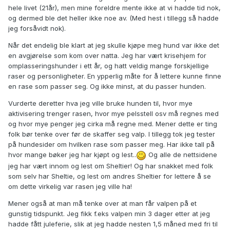
hele livet (21år), men mine foreldre mente ikke at vi hadde tid nok,
og dermed ble det heller ikke noe av. (Med hest i tillegg så hadde
jeg forsåvidt nok).
Når det endelig ble klart at jeg skulle kjøpe meg hund var ikke det
en avgjørelse som kom over natta. Jeg har vært krisehjem for
omplasseringshunder i ett år, og hatt veldig mange forskjellige
raser og personligheter. En ypperlig måte for å lettere kunne finne
en rase som passer seg. Og ikke minst, at du passer hunden.
Vurderte deretter hva jeg ville bruke hunden til, hvor mye
aktivisering trenger rasen, hvor mye pelsstell osv må regnes med
og hvor mye penger jeg cirka må regne med. Mener dette er ting
folk bør tenke over før de skaffer seg valp. I tillegg tok jeg tester
på hundesider om hvilken rase som passer meg. Har ikke tall på
hvor mange bøker jeg har kjøpt og lest..
Og alle de nettsidene
jeg har vært innom og lest om Sheltier! Og har snakket med folk
som selv har Sheltie, og lest om andres Sheltier for lettere å se
om dette virkelig var rasen jeg ville ha!
Mener også at man må tenke over at man får valpen på et
gunstig tidspunkt. Jeg fikk f.eks valpen min 3 dager etter at jeg
hadde fått juleferie, slik at jeg hadde nesten 1,5 måned med fri til