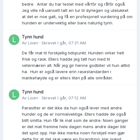
bedre. Antar du har testet med vårfôr og råfôr også.
Jeg ville nå uansett tatt en tur til dyrlegen og utelukket
at det er noe galt, og få en profesjonell vurdering på om
hunden er undervektig eller bare naturlig tynn.
Tynn hund
Av
Lisen
·
Skrevet
I går, 07:21 AM
De får mat til forskjellig tidspunkt. Hunden virker helt
frisk og rask. Ellers hadde jeg tatt hun med til
veterinæren alt. Når jeg gir henne godbiter vil hun alltid
ha. Hun er også lavere enn rasestandarden i
mankehøyde og er ellers liten på alle områder.
Tynn hund
Av
Lisen
·
Skrevet
I går, 07:12 AM
Parasitter er det ikke da hun også lever med andre
hunder og de er normalvektige. Ellers hadde de også
blitt smitta. Hun får lik mat som de andre. Noen ganger
er det mat fremme hele dagen mens andre dager blir
det spist opp. Har ikke merka noen forskjell men gjør
dette for at det skal være en forandring. Har prøvd...