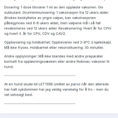
Dosering: 1 dose tilsvarer 1 ml av den oppløste vaksinen. Gis
subkutant. Grunnimmunisering: 1 vaksinasjon fra 12 ukers alder.
Ønskes beskyttelse av yngre valper, kan vaksinasjonen
påbegynnes ved 6-8 ukers alder, men valpene må i så fall
revaksineres ved 12 ukers alder. Revaksinering: Hvert år for CPiV
og hvert 3. år for CPV, CDV og CAV2.
Oppbevaring og holdbarhet: Oppbevares ved 2-8°C (i kjøleskap).
Må ikke fryses. Holdbarhet etter rekonstituering: 30 minutter.
Andre opplysninger: Må ikke blandes med andre preparater
bortsett fra oppløsningsvæsken eller andre Nobivac-vaksiner til
hund.
---------------------------------------------
At en hund skulle bli LETTERE smittet av parvo når den allerede
har hatt sykdommen har jeg veldig vanskelig for å tro - men du
vet selvsagt best.
---------------------------------------------