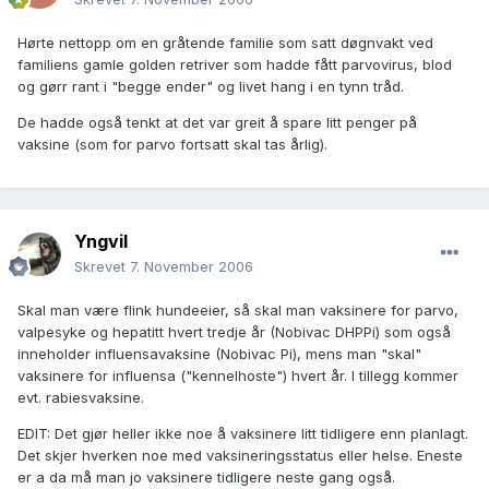
Hørte nettopp om en gråtende familie som satt døgnvakt ved
familiens gamle golden retriver som hadde fått parvovirus, blod
og gørr rant i "begge ender" og livet hang i en tynn tråd.
De hadde også tenkt at det var greit å spare litt penger på
vaksine (som for parvo fortsatt skal tas årlig).
Yngvil
Skrevet
7. November 2006
Skal man være flink hundeeier, så skal man vaksinere for parvo,
valpesyke og hepatitt hvert tredje år (Nobivac DHPPi) som også
inneholder influensavaksine (Nobivac Pi), mens man "skal"
vaksinere for influensa ("kennelhoste") hvert år. I tillegg kommer
evt. rabiesvaksine.
EDIT: Det gjør heller ikke noe å vaksinere litt tidligere enn planlagt.
Det skjer hverken noe med vaksineringsstatus eller helse. Eneste
er a da må man jo vaksinere tidligere neste gang også.