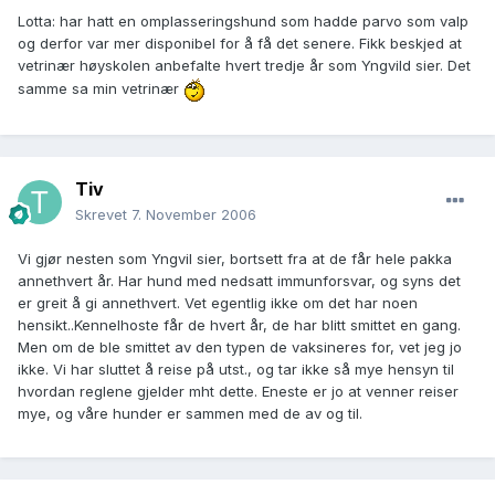
Lotta: har hatt en omplasseringshund som hadde parvo som valp
og derfor var mer disponibel for å få det senere. Fikk beskjed at
vetrinær høyskolen anbefalte hvert tredje år som Yngvild sier. Det
samme sa min vetrinær
Tiv
Skrevet
7. November 2006
Vi gjør nesten som Yngvil sier, bortsett fra at de får hele pakka
annethvert år. Har hund med nedsatt immunforsvar, og syns det
er greit å gi annethvert. Vet egentlig ikke om det har noen
hensikt..Kennelhoste får de hvert år, de har blitt smittet en gang.
Men om de ble smittet av den typen de vaksineres for, vet jeg jo
ikke. Vi har sluttet å reise på utst., og tar ikke så mye hensyn til
hvordan reglene gjelder mht dette. Eneste er jo at venner reiser
mye, og våre hunder er sammen med de av og til.