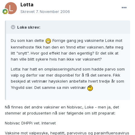
Lotta
Skrevet
7. November 2006
Loke skrev:
Du som kan dette
Forrige gang jeg vaksinerte Loke mot
kennelhoste fikk han den en 1mnd etter vaksinen..følte meg
litt "snytt". Hvor god effekt har den egentlig? Er det slik at
han ville blitt sykere hvis han ikke var vaksinert?
Lotta: har hatt en omplasseringshund som hadde parvo som
valp og derfor var mer disponibel for å få det senere. Fikk
beskjed at vetrinær høyskolen anbefalte hvert tredje år som
Yngvild sier. Det samme sa min vetrinær
Nå finnes det andre vaksiner en Nobivac, Loke - men ja, det
stemmer at produsenten nå sier følgende om sitt preparat:
Nobivac DHPPi vet. Intervet
Vaksine mot valpesyke, hepatitt, parvovirus og parainfluensavirus