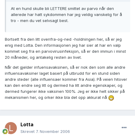
At en hund skulle bli LETTERE smittet av parvo når den
allerede har hatt sykdommen har jeg veldig vanskelig for å
tro - men du vet selvsagt best.
Bortsett fra den litt ovenfra-og-ned -holdningen her, så er jeg
enig med Lotta. Den informasjonen jeg har sier at har en valp
kommet seg fra en parvovirusinfeksjon, så er den immun i minst
20 måneder, og antakelig resten av livet.
Når det gjelder infuensavaksinen, så er nok den som alle andre
influensavaksiner laget basert på utbrudd for en stund siden
andre steder (alle influensaer kommer fra Asia). På veien hitover
kan den endre seg litt og dermed ha litt andre egenskaper, og
dermed fungerer ikke vaksinen 100%. Jeg er ikke helt sikker på
mekanismen her, og orker ikke bla det opp akkurat nå
Lotta
Skrevet
7. November 2006