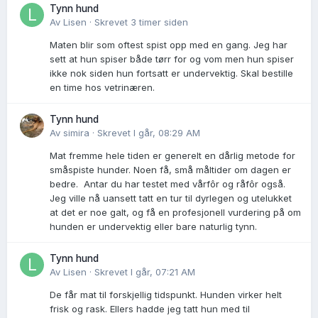
Tynn hund
Av
Lisen
·
Skrevet
3 timer siden
Maten blir som oftest spist opp med en gang. Jeg har
sett at hun spiser både tørr for og vom men hun spiser
ikke nok siden hun fortsatt er undervektig. Skal bestille
en time hos vetrinæren.
Tynn hund
Av
simira
·
Skrevet
I går, 08:29 AM
Mat fremme hele tiden er generelt en dårlig metode for
småspiste hunder. Noen få, små måltider om dagen er
bedre. Antar du har testet med vårfôr og råfôr også.
Jeg ville nå uansett tatt en tur til dyrlegen og utelukket
at det er noe galt, og få en profesjonell vurdering på om
hunden er undervektig eller bare naturlig tynn.
Tynn hund
Av
Lisen
·
Skrevet
I går, 07:21 AM
De får mat til forskjellig tidspunkt. Hunden virker helt
frisk og rask. Ellers hadde jeg tatt hun med til