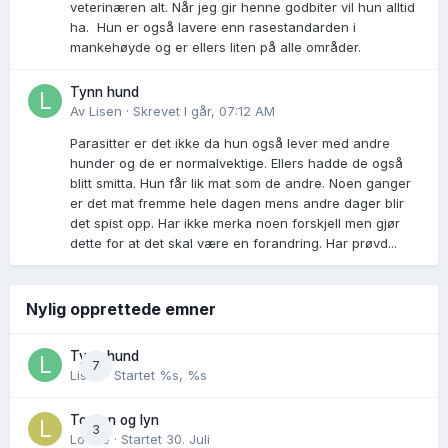
veterinæren alt. Når jeg gir henne godbiter vil hun alltid
ha. Hun er også lavere enn rasestandarden i
mankehøyde og er ellers liten på alle områder.
Tynn hund
Av
Lisen
·
Skrevet
I går, 07:12 AM
Parasitter er det ikke da hun også lever med andre
hunder og de er normalvektige. Ellers hadde de også
blitt smitta. Hun får lik mat som de andre. Noen ganger
er det mat fremme hele dagen mens andre dager blir
det spist opp. Har ikke merka noen forskjell men gjør
dette for at det skal være en forandring. Har prøvd...
Nylig opprettede emner
Tynn hund
7
Lisen
· Startet
%s, %s
Torden og lyn
3
Lovise
· Startet
30. Juli