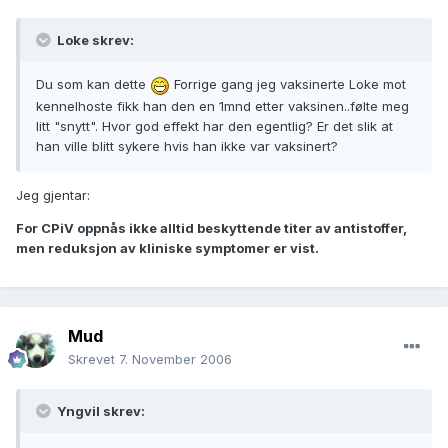
Loke skrev:
Du som kan dette
Forrige gang jeg vaksinerte Loke mot
kennelhoste fikk han den en 1mnd etter vaksinen..følte meg
litt "snytt". Hvor god effekt har den egentlig? Er det slik at
han ville blitt sykere hvis han ikke var vaksinert?
Jeg gjentar:
For CPiV oppnås ikke alltid beskyttende titer av antistoffer,
men reduksjon av kliniske symptomer er vist.
Mud
Skrevet
7. November 2006
Yngvil skrev: