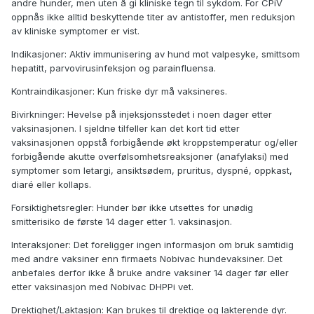
andre hunder, men uten å gi kliniske tegn til sykdom. For CPiV
oppnås ikke alltid beskyttende titer av antistoffer, men reduksjon
av kliniske symptomer er vist.
Indikasjoner: Aktiv immunisering av hund mot valpesyke, smittsom
hepatitt, parvovirusinfeksjon og parainfluensa.
Kontraindikasjoner: Kun friske dyr må vaksineres.
Bivirkninger: Hevelse på injeksjonsstedet i noen dager etter
vaksinasjonen. I sjeldne tilfeller kan det kort tid etter
vaksinasjonen oppstå forbigående økt kroppstemperatur og/eller
forbigående akutte overfølsomhetsreaksjoner (anafylaksi) med
symptomer som letargi, ansiktsødem, pruritus, dyspné, oppkast,
diaré eller kollaps.
Forsiktighetsregler: Hunder bør ikke utsettes for unødig
smitterisiko de første 14 dager etter 1. vaksinasjon.
Interaksjoner: Det foreligger ingen informasjon om bruk samtidig
med andre vaksiner enn firmaets Nobivac hundevaksiner. Det
anbefales derfor ikke å bruke andre vaksiner 14 dager før eller
etter vaksinasjon med Nobivac DHPPi vet.
Drektighet/Laktasjon: Kan brukes til drektige og lakterende dyr.