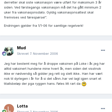
derretter skal siste vaksinasjon være utført for maksimum 3 år
siden. Ved førstegangs vaksinasjon må det ha gått minimum 2
uker fra vaksinasjonsdato. Gyldig vaksinasjonsattest skal
fremvises ved førespørsel".
Endringen gjelder fra 1/1-06 for samtlige regelverk!
Mud
Skrevet
7. November 2006
Jeg har bestemt meg for å droppe vaksinen på Loke i år..jeg har
alltid vaksinert hundene mine hvert år, men siden det visstnok
ikke er nødvendig så gidder jeg rett og slett ikke.. Han har vært
nok til dyrlegen i år for å si det sånn..har vel lagt igjen snart et
titallsbeløp der pga ryggen hans. Føles litt rart da
Lotta
Skrevet
7. November 2006