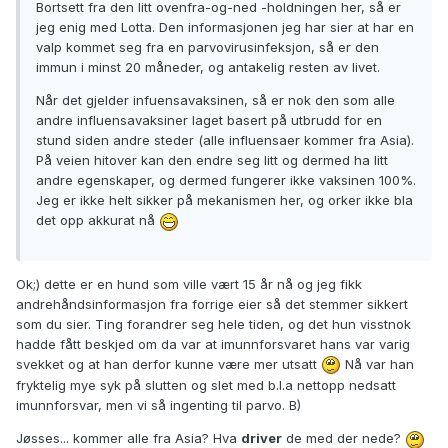
Bortsett fra den litt ovenfra-og-ned -holdningen her, så er
jeg enig med Lotta. Den informasjonen jeg har sier at har en
valp kommet seg fra en parvovirusinfeksjon, så er den
immun i minst 20 måneder, og antakelig resten av livet.
Når det gjelder infuensavaksinen, så er nok den som alle
andre influensavaksiner laget basert på utbrudd for en
stund siden andre steder (alle influensaer kommer fra Asia).
På veien hitover kan den endre seg litt og dermed ha litt
andre egenskaper, og dermed fungerer ikke vaksinen 100%.
Jeg er ikke helt sikker på mekanismen her, og orker ikke bla
det opp akkurat nå
Ok;) dette er en hund som ville vært 15 år nå og jeg fikk
andrehåndsinformasjon fra forrige eier så det stemmer sikkert
som du sier. Ting forandrer seg hele tiden, og det hun visstnok
hadde fått beskjed om da var at imunnforsvaret hans var varig
svekket og at han derfor kunne være mer utsatt
Nå var han
fryktelig mye syk på slutten og slet med b.l.a nettopp nedsatt
imunnforsvar, men vi så ingenting til parvo. B)
Jøsses... kommer alle fra Asia? Hva
driver
de med der nede?