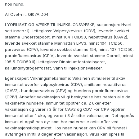
hos hund.
ATCvet-nr.: QI07A D04
LYOFILISAT OG VÆSKE TIL INJEKSJONSVÆSKE, suspensjon: Hvert
sett inneh.: I) Hetteglass: Valpesykevirus (CDV), levende svekket
stamme Onderstepoort, minst 104 TCID50, hepatittvirus (CAV2),
levende svekket stamme Manhattan LPV3, minst 104 TCID50,
parvovirus (CPV), levende svekket stamme 154, minst 107 TCID50,
parainfluensavirus (CPiV), levende svekket stamme Cornell, minst
105,5 TCID50 II) Hetteglass: Dinatriumfosfatdihydrat,
kaliumdihydrogenfosfat, vann til injeksjonsvæsker.
Egenskaper: Virkningsmekanisme: Vaksinen stimulerer til aktiv
immunitet overfor valpesykevirus (CDV), smittsom hepatittvirus
(CAV2), hundeparvovirus (CPV) og hundens parainfluensavirus
(CPiV). Anbefalt vaksinasjon vil gi beskyttelse hos nesten alle de
vaksinerte hundene. Immunitet opptrer ca. 2 uker etter
vaksinasjon og varer i 3 år for CAV2 og CDV. For CPV opptrer
immunitet etter 1 uke, og varer i 3 år etter vaksinasjon. Det oppnås
immunitet også hos dyr som har maternelle antistoffer ved
vaksinasjonstidspunktet. Hos noen hunder kan CPV bli funnet i
avføringen inntil 8 dager etter vaksinasjon. Virus kan spres til