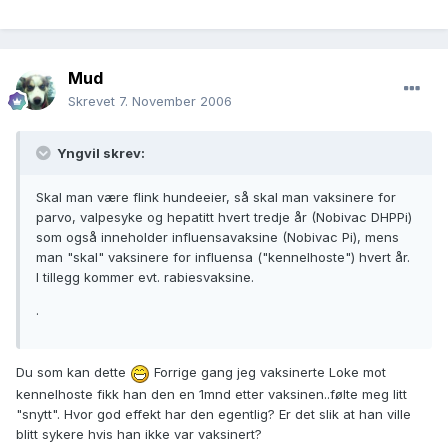
Mud
Skrevet
7. November 2006
Yngvil skrev:
Skal man være flink hundeeier, så skal man vaksinere for
parvo, valpesyke og hepatitt hvert tredje år (Nobivac DHPPi)
som også inneholder influensavaksine (Nobivac Pi), mens
man "skal" vaksinere for influensa ("kennelhoste") hvert år.
I tillegg kommer evt. rabiesvaksine.
.
Du som kan dette
Forrige gang jeg vaksinerte Loke mot
kennelhoste fikk han den en 1mnd etter vaksinen..følte meg litt
"snytt". Hvor god effekt har den egentlig? Er det slik at han ville
blitt sykere hvis han ikke var vaksinert?