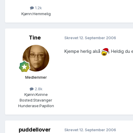
1.2k
Kjønn:
Hemmelig
Tine
Skrevet
12. September 2006
Kjempe herlig alså
Heldig du 
Medlemmer
2.8k
Kjønn:
Kvinne
Bosted:
Stavanger
Hunderase:
Papillon
puddellover
Skrevet
12. September 2006