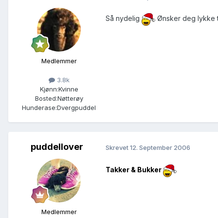
Så nydelig
Ønsker deg lykke t
Medlemmer
3.8k
Kjønn:
Kvinne
Bosted:
Nøtterøy
Hunderase:
Dvergpuddel
puddellover
Skrevet
12. September 2006
Takker & Bukker
Medlemmer