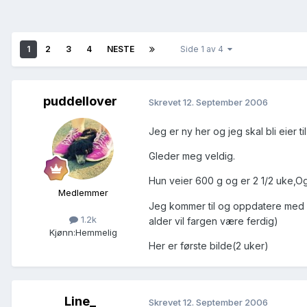
1
2
3
4
NESTE
Side 1 av 4
puddellover
Skrevet
12. September 2006
Jeg er ny her og jeg skal bli eier t
Gleder meg veldig.
Hun veier 600 g og er 2 1/2 uke,O
Medlemmer
Jeg kommer til og oppdatere med bi
1.2k
alder vil fargen være ferdig)
Kjønn:
Hemmelig
Her er første bilde(2 uker)
Line_
Skrevet
12. September 2006