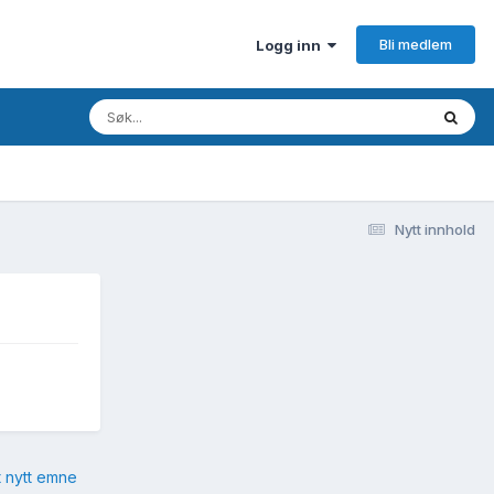
Bli medlem
Logg inn
Nytt innhold
t nytt emne