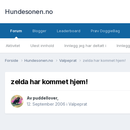
Hundesonen.no
Forum
Blogger
Leaderboard
Prøv DoggieBag
Aktivitet
Ulest innhold
Innlegg jeg har deltatt i
Innlegg
Forside
Hundesonen.no
Valpeprat
zelda har kommet hjem!
zelda har kommet hjem!
Av
puddellover
,
12. September 2006
i
Valpeprat