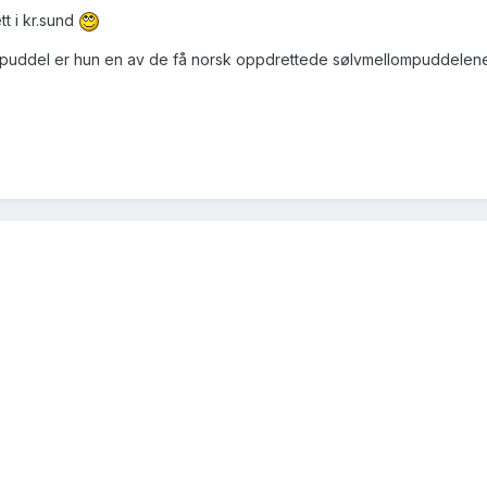
t i kr.sund
ompuddel er hun en av de få norsk oppdrettede sølvmellompuddelene