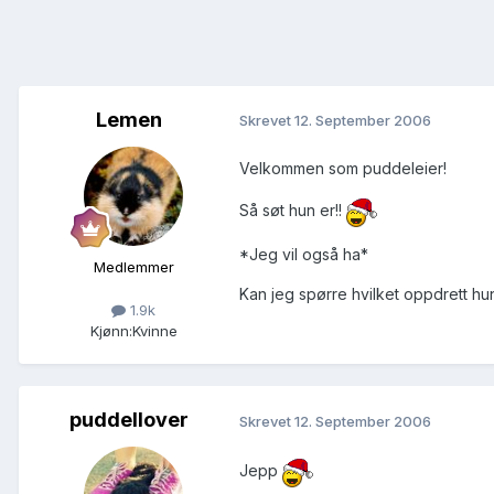
Lemen
Skrevet
12. September 2006
Velkommen som puddeleier!
Så søt hun er!!
*Jeg vil også ha*
Medlemmer
Kan jeg spørre hvilket oppdrett h
1.9k
Kjønn:
Kvinne
puddellover
Skrevet
12. September 2006
Jepp