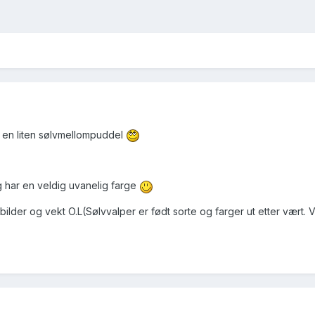
il en liten sølvmellompuddel
g har en veldig uvanelig farge
lder og vekt O.L(Sølvvalper er født sorte og farger ut etter vært. 