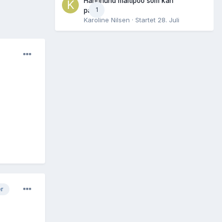
Hannhund maltipoo som kan
1
parres
Karoline Nilsen
· Startet
28. Juli
er