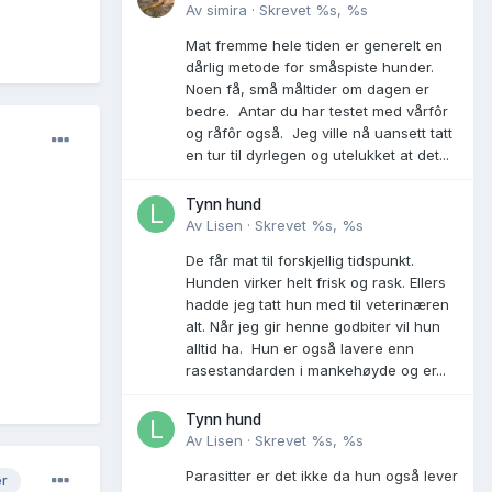
Av
simira
·
Skrevet
%s, %s
Mat fremme hele tiden er generelt en
dårlig metode for småspiste hunder.
Noen få, små måltider om dagen er
bedre. Antar du har testet med vårfôr
og råfôr også. Jeg ville nå uansett tatt
en tur til dyrlegen og utelukket at det...
Tynn hund
Av
Lisen
·
Skrevet
%s, %s
De får mat til forskjellig tidspunkt.
Hunden virker helt frisk og rask. Ellers
hadde jeg tatt hun med til veterinæren
alt. Når jeg gir henne godbiter vil hun
alltid ha. Hun er også lavere enn
rasestandarden i mankehøyde og er...
Tynn hund
Av
Lisen
·
Skrevet
%s, %s
Parasitter er det ikke da hun også lever
er