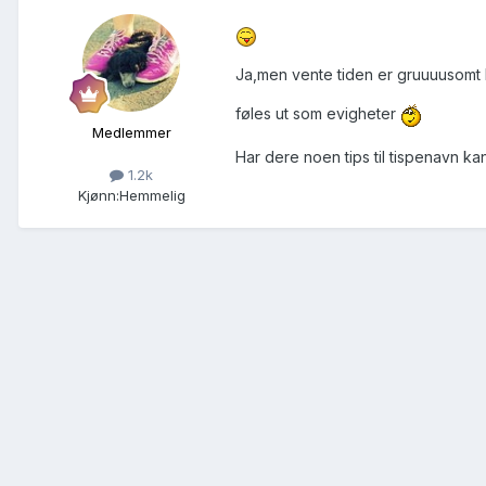
Ja,men vente tiden er gruuuusomt 
føles ut som evigheter
Medlemmer
Har dere noen tips til tispenavn k
1.2k
Kjønn:
Hemmelig