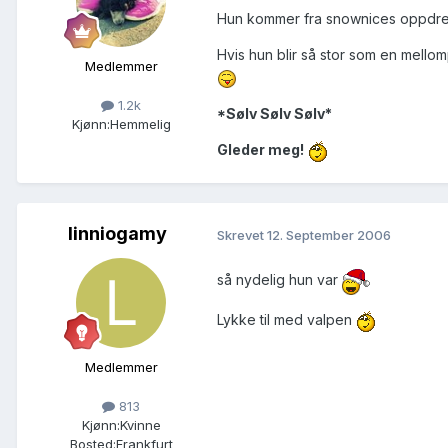
Hun kommer fra snownices oppdret
Hvis hun blir så stor som en mell
Medlemmer
1.2k
*Sølv Sølv Sølv*
Kjønn:
Hemmelig
Gleder meg!
linniogamy
Skrevet
12. September 2006
så nydelig hun var
Lykke til med valpen
Medlemmer
813
Kjønn:
Kvinne
Bosted:
Frankfurt