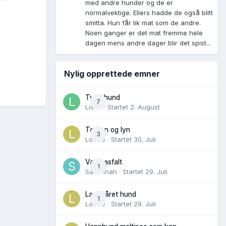
med andre hunder og de er
normalvektige. Ellers hadde de også blitt
smitta. Hun får lik mat som de andre.
Noen ganger er det mat fremme hele
dagen mens andre dager blir det spist...
Nylig opprettede emner
Tynn hund
7
Lisen
· Startet
2. August
Torden og lyn
3
Lovise
· Startet
30. Juli
Varm asfalt
1
Savannah
· Startet
29. Juli
Langhåret hund
1
Lovise
· Startet
29. Juli