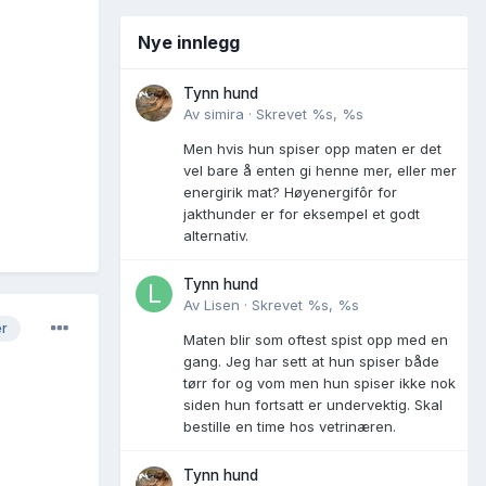
Nye innlegg
Tynn hund
Av
simira
·
Skrevet
%s, %s
Men hvis hun spiser opp maten er det
vel bare å enten gi henne mer, eller mer
energirik mat? Høyenergifôr for
jakthunder er for eksempel et godt
alternativ.
Tynn hund
Av
Lisen
·
Skrevet
%s, %s
er
Maten blir som oftest spist opp med en
gang. Jeg har sett at hun spiser både
tørr for og vom men hun spiser ikke nok
siden hun fortsatt er undervektig. Skal
bestille en time hos vetrinæren.
Tynn hund