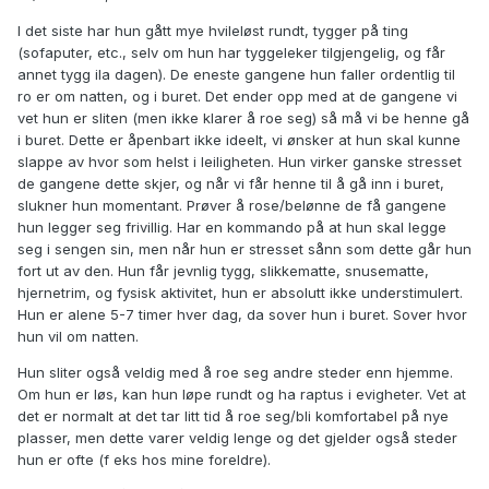
I det siste har hun gått mye hvileløst rundt, tygger på ting
(sofaputer, etc., selv om hun har tyggeleker tilgjengelig, og får
annet tygg ila dagen). De eneste gangene hun faller ordentlig til
ro er om natten, og i buret. Det ender opp med at de gangene vi
vet hun er sliten (men ikke klarer å roe seg) så må vi be henne gå
i buret. Dette er åpenbart ikke ideelt, vi ønsker at hun skal kunne
slappe av hvor som helst i leiligheten. Hun virker ganske stresset
de gangene dette skjer, og når vi får henne til å gå inn i buret,
slukner hun momentant. Prøver å rose/belønne de få gangene
hun legger seg frivillig. Har en kommando på at hun skal legge
seg i sengen sin, men når hun er stresset sånn som dette går hun
fort ut av den. Hun får jevnlig tygg, slikkematte, snusematte,
hjernetrim, og fysisk aktivitet, hun er absolutt ikke understimulert.
Hun er alene 5-7 timer hver dag, da sover hun i buret. Sover hvor
hun vil om natten.
Hun sliter også veldig med å roe seg andre steder enn hjemme.
Om hun er løs, kan hun løpe rundt og ha raptus i evigheter. Vet at
det er normalt at det tar litt tid å roe seg/bli komfortabel på nye
plasser, men dette varer veldig lenge og det gjelder også steder
hun er ofte (f eks hos mine foreldre).