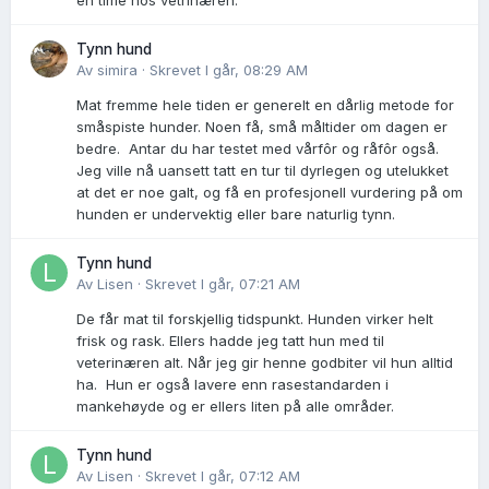
en time hos vetrinæren.
Tynn hund
Av
simira
·
Skrevet
I går, 08:29 AM
Mat fremme hele tiden er generelt en dårlig metode for
småspiste hunder. Noen få, små måltider om dagen er
bedre. Antar du har testet med vårfôr og råfôr også.
Jeg ville nå uansett tatt en tur til dyrlegen og utelukket
at det er noe galt, og få en profesjonell vurdering på om
hunden er undervektig eller bare naturlig tynn.
Tynn hund
Av
Lisen
·
Skrevet
I går, 07:21 AM
De får mat til forskjellig tidspunkt. Hunden virker helt
frisk og rask. Ellers hadde jeg tatt hun med til
veterinæren alt. Når jeg gir henne godbiter vil hun alltid
ha. Hun er også lavere enn rasestandarden i
mankehøyde og er ellers liten på alle områder.
Tynn hund
Av
Lisen
·
Skrevet
I går, 07:12 AM