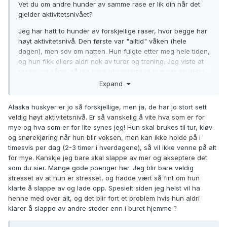
Vet du om andre hunder av samme rase er lik din når det
gjelder aktivitetsnivået?
Jeg har hatt to hunder av forskjellige raser, hvor begge har
høyt aktivitetsnivå. Den første var "alltid" våken (hele
dagen), men sov om natten. Hun fulgte etter meg hele tiden,
og hun fikk ellers aldri nok av turer og trening. Jeg viste at
rasen var sånn, så jeg bare aksepterte at hun var en aktiv
hund. Hund nr 2 er kun aktiv når noe skjer. Ellers legger han
Expand
seg ned, og er helt rolig.
Alaska huskyer er jo så forskjellige, men ja, de har jo stort sett
Jeg ville aldri greid å få hund nr 1 til å oppføre seg som
veldig høyt aktivitetsnivå. Er så vanskelig å vite hva som er for
hund nr 2. Til det var de alt for forskjellige. Det er ikke bare
mye og hva som er for lite synes jeg! Hun skal brukes til tur, kløv
pelstype og farger som sitter i genene.
og snørekjøring når hun blir voksen, men kan ikke holde på i
timesvis per dag (2-3 timer i hverdagene), så vil ikke venne på alt
for mye. Kanskje jeg bare skal slappe av mer og akseptere det
som du sier. Mange gode poenger her. Jeg blir bare veldig
stresset av at hun er stresset, og hadde vært så fint om hun
klarte å slappe av og lade opp. Spesielt siden jeg helst vil ha
henne med over alt, og det blir fort et problem hvis hun aldri
klarer å slappe av andre steder enn i buret hjemme
?