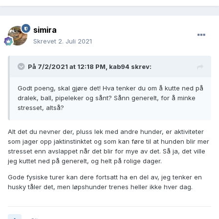
Spesielt siden jeg helst vil ha henne med over alt, og det blir
fort et problem hvis hun aldri klarer å slappe av andre
steder enn i buret hjemme
?
simira
Godt poeng. Prøver å ha noen dager helt sporadisk hvor det
Skrevet
2. Juli 2021
ikke skjer noe spesielt (tenkte at jeg ville venne henne til det
i tilfelle jeg ikke har tid en dag eller blir syk). Er redd for at
På 7/2/2021 at 12:18 PM,
kab94
skrev:
det kan være overstimulering ja. Hva ville du gjort de
dagene vi bestemmer oss for å ta det rolig og hun går rundt
Godt poeng, skal gjøre det! Hva tenker du om å kutte ned på
og stresser? Bare overse henne og vise at jeg slapper av
dralek, ball, pipeleker og sånt? Sånn generelt, for å minke
selv? Eller be henne gå i buret hvor jeg vet hun får slappet
stresset, altså?
av? Ja, sant det med varmen. Har vært ekstra ille de siste
dagene med varmt vær, men ser de samme tendensene på
kjøligere dager også
?
Alt det du nevner der, pluss lek med andre hunder, er aktiviteter
som jager opp jaktinstinktet og som kan føre til at hunden blir mer
stresset enn avslappet når det blir for mye av det. Så ja, det ville
jeg kuttet ned på generelt, og helt på rolige dager.
Setter utrolig stor pris på tipsene deres og at dere tar dere
tid til å svare
Tar i mot alt av råd!
?
Gode fysiske turer kan dere fortsatt ha en del av, jeg tenker en
husky tåler det, men løpshunder trenes heller ikke hver dag.