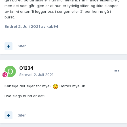
gå i buret, og da slukner hun momentant. Har mange eksempler,
men det som går igjen er at hun er tydelig sliten og ikke slapper
av før vi enten 1) legger oss i sengen eller 2) ber henne gå i
buret.
Endret
2. Juli 2021
av kab94
Siter
O1234
Skrevet
2. Juli 2021
Kanskje det skjer for mye?
Hørtes mye ut!
Hva slags hund er det?
Siter