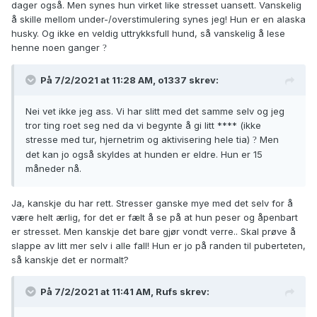
dager også. Men synes hun virket like stresset uansett. Vanskelig
å skille mellom under-/overstimulering synes jeg! Hun er en alaska
husky. Og ikke en veldig uttrykksfull hund, så vanskelig å lese
henne noen ganger
?
På 7/2/2021 at 11:28 AM,
o1337
skrev:
Nei vet ikke jeg ass. Vi har slitt med det samme selv og jeg
tror ting roet seg ned da vi begynte å gi litt **** (ikke
stresse med tur, hjernetrim og aktivisering hele tia)
Men
?
det kan jo også skyldes at hunden er eldre. Hun er 15
måneder nå.
Ja, kanskje du har rett. Stresser ganske mye med det selv for å
være helt ærlig, for det er fælt å se på at hun peser og åpenbart
er stresset. Men kanskje det bare gjør vondt verre.. Skal prøve å
slappe av litt mer selv i alle fall! Hun er jo på randen til puberteten,
så kanskje det er normalt?
På 7/2/2021 at 11:41 AM,
Rufs
skrev: