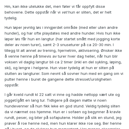
Hm, kan ikke utelukke det, men føler vi får oppfylt disse
behovene. Dette oppstår når vi
vet
hun er sliten, det er helt
tydelig.
Hun løper jevnlig løs i inngjerdet område (med eller uten andre
hunder), og har ofte playdates med andre hunder. Hvis hun ikke
løper løs får hun en langtur (har startet smått med jogging korte
deler av noen turer), samt 2-3 snuseturer på ca 20-30 min. I
tillegg til alt annet av trening, hjernetrim, aktivisering. Ønsker ikke
å venne henne på timevis av turer hver dag heller, når hun blir
voksen vil daglig langtur bli ca 2 timer (inkl en del sykling, løping,
ski), og lengre i helgene. Hun viser tydelig at hun er sliten på
slutten av langturer. Som nevnt så sovner hun med en gang om vi
putter henne i buret de gangene dette stresset/uroligheten
oppstår.
I går kveld rundt kl 22 satt vi inne og hadde nettopp vært ute og
jogget/gått en lang tur. Tidligere på dagen møtte vi noen
hundevenner så hun fikk leke en god stund. Veldig tydelig sliten
da vi nærmet oss hjemme. Hun er i sofaen og begynner å kravle
rundt, peser, og biter på sofaputene. Holder på slik en stund, jeg
prøver å roe henne ned, men hun klarer ikke roe seg. Ber henne