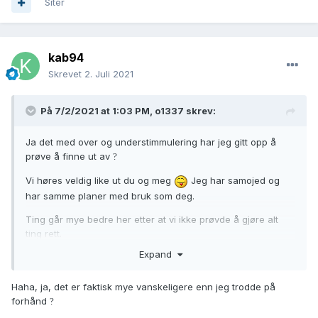
Siter
kab94
Skrevet
2. Juli 2021
På 7/2/2021 at 1:03 PM,
o1337
skrev:
Ja det med over og understimmulering har jeg gitt opp å
prøve å finne ut av
?
Vi høres veldig like ut du og meg
Jeg har samojed og
har samme planer med bruk som deg.
Ting går mye bedre her etter at vi ikke prøvde å gjøre alt
ting rett.
Expand
Haha, ja, det er faktisk mye vanskeligere enn jeg trodde på
forhånd
?