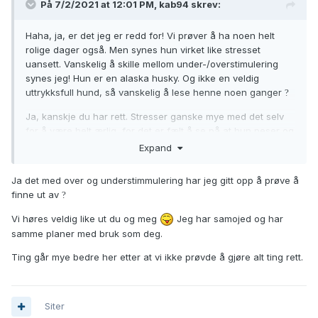
På 7/2/2021 at 12:01 PM,
kab94
skrev:
Haha, ja, er det jeg er redd for! Vi prøver å ha noen helt
rolige dager også. Men synes hun virket like stresset
uansett. Vanskelig å skille mellom under-/overstimulering
synes jeg! Hun er en alaska husky. Og ikke en veldig
uttrykksfull hund, så vanskelig å lese henne noen ganger
?
Ja, kanskje du har rett. Stresser ganske mye med det selv
for å være helt ærlig, for det er fælt å se på at hun peser og
åpenbart er stresset. Men kanskje det bare gjør vondt
Expand
verre.. Skal prøve å slappe av litt mer selv i alle fall! Hun er
jo på randen til puberteten, så kanskje det er normalt?
Ja det med over og understimmulering har jeg gitt opp å prøve å
finne ut av
?
Alaska huskyer er jo så forskjellige, men ja, de har jo stort
sett veldig høyt aktivitetsnivå. Er så vanskelig å vite hva som
Vi høres veldig like ut du og meg
Jeg har samojed og har
er for mye og hva som er for lite synes jeg! Hun skal brukes
samme planer med bruk som deg.
til tur, kløv og snørekjøring når hun blir voksen, men kan
ikke holde på i timesvis per dag (2-3 timer i hverdagene), så
Ting går mye bedre her etter at vi ikke prøvde å gjøre alt ting rett.
vil ikke venne på alt for mye. Kanskje jeg bare skal slappe
av mer og akseptere det som du sier. Mange gode poenger
her. Jeg blir bare veldig stresset av at hun er stresset, og
Siter
hadde vært så fint om hun klarte å slappe av og lade opp.