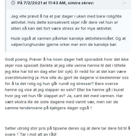
På 7/2/2021 at 11:43 AM,
simira
skrev:
Jeg ville prøvd å ha et par dager i uken med bare rolig/lite
aktivitet. Hvis dette konsekvent skjer når dere vet hun er
sliten så kan det fort være stress av for mye aktivitet.
Husk også at varmen påvirker kanskje aktivitetsnivået. Og at
valper/unghunder gjerne orker mer enn de kanskje bør.
Godt poeng. Prøver å ha noen dager helt sporadisk hvor det ikke
skjer noe spesielt (tenkte at jeg ville venne henne til det i tilfelle
jeg ikke har tid en dag eller blir syk). Er redd for at det kan være
overstimulering ja. Hva ville du gjort de dagene vi bestemmer oss
for å ta det rolig og hun går rundt og stresser? Bare overse
henne og vise at jeg slapper av selv? Eller be henne gå i buret
hvor jeg vet hun får slappet av? Ja, sant det med varmen. Har
vært ekstra ille de siste dagene med varmt vær, men ser de
samme tendensene på kjøligere dager også
?
Setter utrolig stor pris på tipsene deres og at dere tar dere tid til å
svare
Tar i mot alt av råd!
?