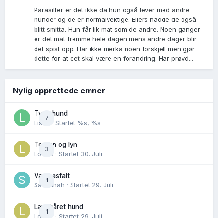
Parasitter er det ikke da hun også lever med andre
hunder og de er normalvektige. Ellers hadde de også
blitt smitta. Hun får lik mat som de andre. Noen ganger
er det mat fremme hele dagen mens andre dager blir
det spist opp. Har ikke merka noen forskjell men gjør
dette for at det skal være en forandring. Har prøvd...
Nylig opprettede emner
Tynn hund
7
Lisen
· Startet
%s, %s
Torden og lyn
3
Lovise
· Startet
30. Juli
Varm asfalt
1
Savannah
· Startet
29. Juli
Langhåret hund
1
Lovise
· Startet
29. Juli