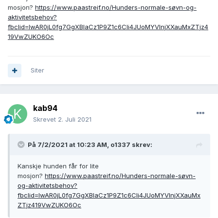
mosjon?
https://www.paastreif.no/Hunders-normale-søvn-og-
aktivitetsbehov?
fbclid=IwAR0jL0fg7GgXBlaCz1P9Z1c6Cli4JUoMYVInjXXauMxZTjz4
19VwZUKO6Oc
Siter
kab94
Skrevet
2. Juli 2021
På 7/2/2021 at 10:23 AM,
o1337
skrev:
Kanskje hunden får for lite
mosjon?
https://www.paastreif.no/Hunders-normale-søvn-
og-aktivitetsbehov?
fbclid=IwAR0jL0fg7GgXBlaCz1P9Z1c6Cli4JUoMYVInjXXauMx
ZTjz419VwZUKO6Oc