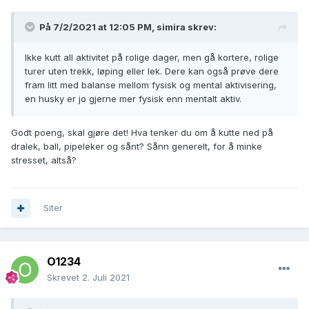
På 7/2/2021 at 12:05 PM,
simira
skrev:
Ikke kutt all aktivitet på rolige dager, men gå kortere, rolige
turer uten trekk, løping eller lek. Dere kan også prøve dere
fram litt med balanse mellom fysisk og mental aktivisering,
en husky er jo gjerne mer fysisk enn mentalt aktiv.
Godt poeng, skal gjøre det! Hva tenker du om å kutte ned på
dralek, ball, pipeleker og sånt? Sånn generelt, for å minke
stresset, altså?
Siter
O1234
Skrevet
2. Juli 2021