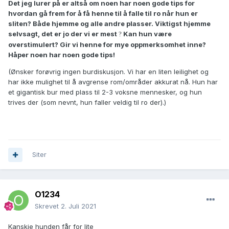
Det jeg lurer på er altså om noen har noen gode tips for
hvordan gå frem for å få henne til å falle til ro når hun er
sliten? Både hjemme og alle andre plasser. Viktigst hjemme
selvsagt, det er jo der vi er mest
Kan hun være
?
overstimulert? Gir vi henne for mye oppmerksomhet inne?
Håper noen har noen gode tips!
(Ønsker forøvrig ingen burdiskusjon. Vi har en liten leilighet og
har ikke mulighet til å avgrense rom/områder akkurat nå. Hun har
et gigantisk bur med plass til 2-3 voksne mennesker, og hun
trives der (som nevnt, hun faller veldig til ro der).)
Siter
O1234
Skrevet
2. Juli 2021
Kanskje hunden får for lite