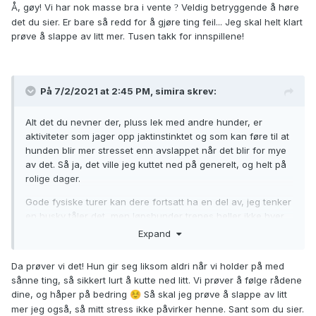
Å, gøy! Vi har nok masse bra i vente
Veldig betryggende å høre
?
det du sier. Er bare så redd for å gjøre ting feil... Jeg skal helt klart
prøve å slappe av litt mer. Tusen takk for innspillene!
På 7/2/2021 at 2:45 PM,
simira
skrev:
Alt det du nevner der, pluss lek med andre hunder, er
aktiviteter som jager opp jaktinstinktet og som kan føre til at
hunden blir mer stresset enn avslappet når det blir for mye
av det. Så ja, det ville jeg kuttet ned på generelt, og helt på
rolige dager.
Gode fysiske turer kan dere fortsatt ha en del av, jeg tenker
en husky tåler det, men løpshunder trenes heller ikke hver
dag.
Expand
Da prøver vi det! Hun gir seg liksom aldri når vi holder på med
sånne ting, så sikkert lurt å kutte ned litt. Vi prøver å følge rådene
dine, og håper på bedring
Så skal jeg prøve å slappe av litt
☺️
mer jeg også, så mitt stress ikke påvirker henne. Sant som du sier.