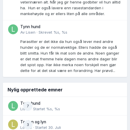
veterinæren alt. Når jeg gir henne godbiter vil hun alltid
ha. Hun er også lavere enn rasestandarden i
mankehøyde og er ellers liten på alle områder.
Tynn hund
Av
Lisen
·
Skrevet
%s, %s
Parasitter er det ikke da hun også lever med andre
hunder og de er normalvektige. Ellers hadde de også
blitt smitta. Hun får lik mat som de andre. Noen ganger
er det mat fremme hele dagen mens andre dager blir
det spist opp. Har ikke merka noen forskjell men gjør
dette for at det skal være en forandring. Har prøvd...
Nylig opprettede emner
Tynn hund
7
Lisen
· Startet
%s, %s
Torden og lyn
3
Lovise
· Startet
30. Juli