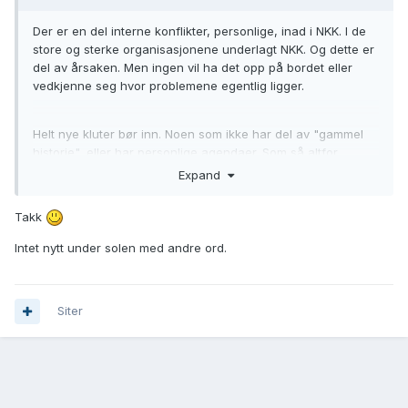
Der er en del interne konflikter, personlige, inad i NKK. I de
store og sterke organisasjonene underlagt NKK. Og dette er
del av årsaken. Men ingen vil ha det opp på bordet eller
vedkjenne seg hvor problemene egentlig ligger.
Helt nye kluter bør inn. Noen som ikke har del av "gammel
historie", eller har personlige agendaer. Som så altfor
mange har i dette systemet.
Expand
Takk
Intet nytt under solen med andre ord.
Siter