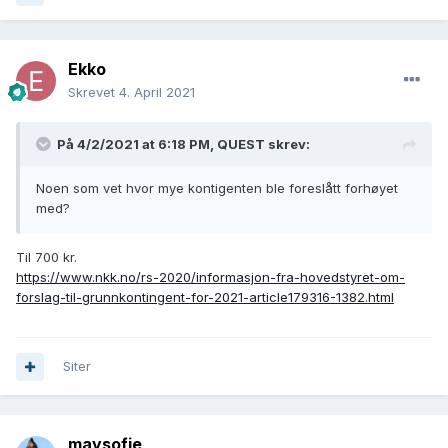
Ekko
Skrevet
4. April 2021
På 4/2/2021 at 6:18 PM,
QUEST
skrev:
Noen som vet hvor mye kontigenten ble foreslått forhøyet
med?
Til 700 kr.
https://www.nkk.no/rs-2020/informasjon-fra-hovedstyret-om-
forslag-til-grunnkontingent-for-2021-article179316-1382.html
Siter
maysofie