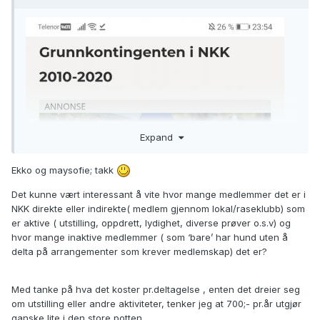
Expand
Ekko og maysofie; takk
Det kunne vært interessant å vite hvor mange medlemmer det er i
NKK direkte eller indirekte( medlem gjennom lokal/raseklubb) som
er aktive ( utstilling, oppdrett, lydighet, diverse prøver o.s.v) og
hvor mange inaktive medlemmer ( som ‘bare’ har hund uten å
delta på arrangementer som krever medlemskap) det er?
Med tanke på hva det koster pr.deltagelse , enten det dreier seg
om utstilling eller andre aktiviteter, tenker jeg at 700;- pr.år utgjør
ganske lite i den store potten.