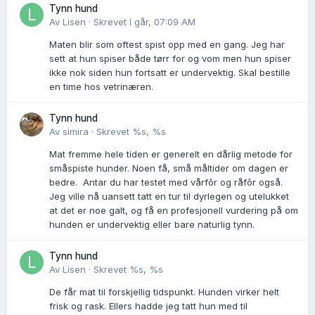
Tynn hund
Av
Lisen
·
Skrevet
I går, 07:09 AM
Maten blir som oftest spist opp med en gang. Jeg har
sett at hun spiser både tørr for og vom men hun spiser
ikke nok siden hun fortsatt er undervektig. Skal bestille
en time hos vetrinæren.
Tynn hund
Av
simira
·
Skrevet
%s, %s
Mat fremme hele tiden er generelt en dårlig metode for
småspiste hunder. Noen få, små måltider om dagen er
bedre. Antar du har testet med vårfôr og råfôr også.
Jeg ville nå uansett tatt en tur til dyrlegen og utelukket
at det er noe galt, og få en profesjonell vurdering på om
hunden er undervektig eller bare naturlig tynn.
Tynn hund
Av
Lisen
·
Skrevet
%s, %s
De får mat til forskjellig tidspunkt. Hunden virker helt
frisk og rask. Ellers hadde jeg tatt hun med til