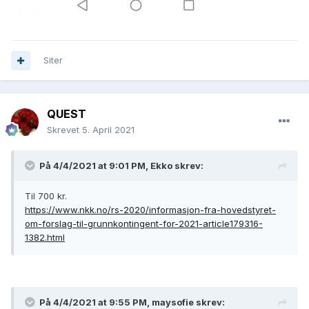
Siter
QUEST
Skrevet
5. April 2021
På 4/4/2021 at 9:01 PM,
Ekko
skrev:
Til 700 kr.
https://www.nkk.no/rs-2020/informasjon-fra-hovedstyret-
om-forslag-til-grunnkontingent-for-2021-article179316-
1382.html
På 4/4/2021 at 9:55 PM,
maysofie
skrev: