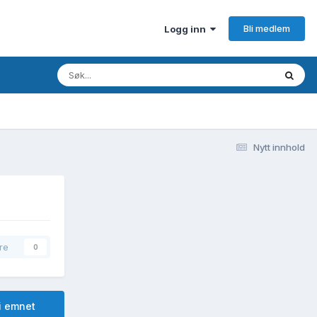
Bli medlem
Logg inn
Nytt innhold
re
0
i emnet