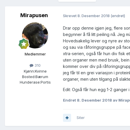
Mirapusen
Skrevet
8. Desember 2018
(endret)
Drar opp denne igjen jeg, flere so
begynner å få litt peiling nå. Jeg 
Hovedsakelig lever og nyre av stor
og sau via råforingsgruppe på face
xtra-serien, også får hun div fisk 
Medlemmer
uten organer men med brusk, bein 
310
kommer over div på råforingsgruppen
Kjønn:
Kvinne
jeg får til en grei variasjon i prot
Bosted:
Bærum
organer, men uten tilgang på slakteri
Hunderase:
Portis
Edit: Også får hun egg 1-2 ganger i 
Endret
8. Desember 2018
av Mira
Siter