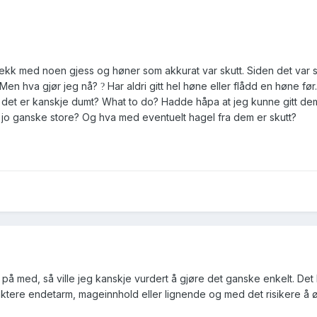
 sekk med noen gjess og høner som akkurat var skutt. Siden det var
t. Men hva gjør jeg nå?
Har aldri gitt hel høne eller flådd en høne før
?
n det er kanskje dumt? What to do? Hadde håpa at jeg kunne gitt de
jo ganske store? Og hva med eventuelt hagel fra dem er skutt?
 på med, så ville jeg kanskje vurdert å gjøre det ganske enkelt. Det b
nktere endetarm, mageinnhold eller lignende og med det risikere å