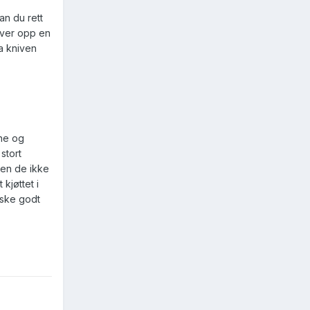
an du rett
river opp en
a kniven
ene og
stort
den de ikke
kjøttet i
nske godt