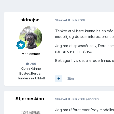
sidnajse
Skrevet
8. Juli 2018
Tenkte at vi bare kunne ha en tråd
model), og de som interesserer se
Jeg har et spørsmål selv; Dere som 
når får den innmat etc.
Medlemmer
Beklager hvis det allerede finnes en
266
Kjønn:
Kvinne
Bosted:
Bergen
Hunderase:
Ulldott
Siter
Stjerneskinn
Skrevet
8. Juli 2018
(endret)
Jeg har råfôret etter Prey-modelle