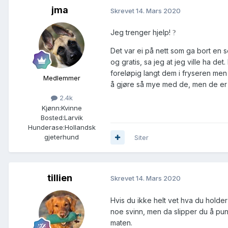
jma
Skrevet
14. Mars 2020
Jeg trenger hjelp!
?
Det var ei på nett som ga bort en
og gratis, sa jeg at jeg ville ha de
foreløpig langt dem i fryseren me
Medlemmer
å gjøre så mye med de, men de er 
2.4k
Kjønn:
Kvinne
Bosted:
Larvik
Hunderase:
Hollandsk
gjeterhund
Siter
tillien
Skrevet
14. Mars 2020
Hvis du ikke helt vet hva du holder
noe svinn, men da slipper du å pu
maten.