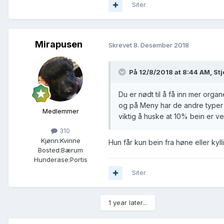
Siter
Mirapusen
Skrevet
8. Desember 2018
På 12/8/2018 at 8:44 AM,
St
Du er nødt til å få inn mer organ
og på Meny har de andre typer le
Medlemmer
viktig å huske at 10% bein er veld
310
Kjønn:
Kvinne
Hun får kun bein fra høne eller kylli
Bosted:
Bærum
Hunderase:
Portis
Siter
1 year later...