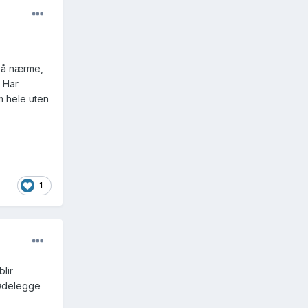
 så nærme,
. Har
m hele uten
1
lir
 ødelegge