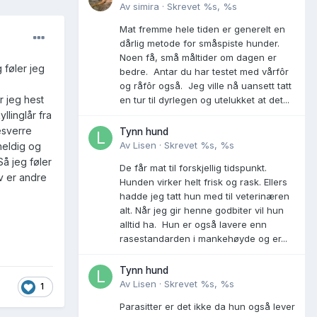
Av
simira
·
Skrevet
%s, %s
Mat fremme hele tiden er generelt en
dårlig metode for småspiste hunder.
Noen få, små måltider om dagen er
 føler jeg
bedre. Antar du har testet med vårfôr
og råfôr også. Jeg ville nå uansett tatt
r jeg hest
en tur til dyrlegen og utelukket at det...
linglår fra
esverre
Tynn hund
Av
Lisen
·
Skrevet
%s, %s
heldig og
Så jeg føler
De får mat til forskjellig tidspunkt.
av er andre
Hunden virker helt frisk og rask. Ellers
hadde jeg tatt hun med til veterinæren
alt. Når jeg gir henne godbiter vil hun
alltid ha. Hun er også lavere enn
rasestandarden i mankehøyde og er...
Tynn hund
Av
Lisen
·
Skrevet
%s, %s
1
Parasitter er det ikke da hun også lever