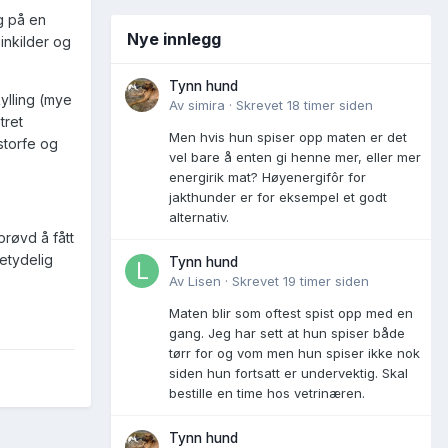
g på en
Nye innlegg
inkilder og
Tynn hund
kylling (mye
Av
simira
·
Skrevet
18 timer siden
tret
Men hvis hun spiser opp maten er det
 storfe og
vel bare å enten gi henne mer, eller mer
energirik mat? Høyenergifôr for
jakthunder er for eksempel et godt
alternativ.
prøvd å fått
betydelig
Tynn hund
Av
Lisen
·
Skrevet
19 timer siden
Maten blir som oftest spist opp med en
gang. Jeg har sett at hun spiser både
tørr for og vom men hun spiser ikke nok
siden hun fortsatt er undervektig. Skal
bestille en time hos vetrinæren.
Tynn hund