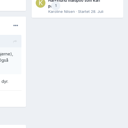
Hannhund maltipoo som kan
1
parres
Karoline Nilsen
· Startet
28. Juli
hjerne),
 Også
 dyr.