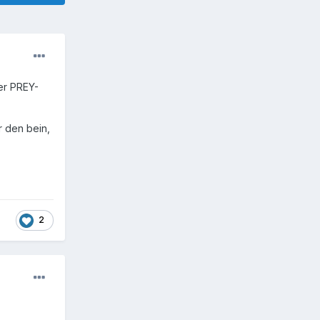
ler PREY-
r den bein,
2