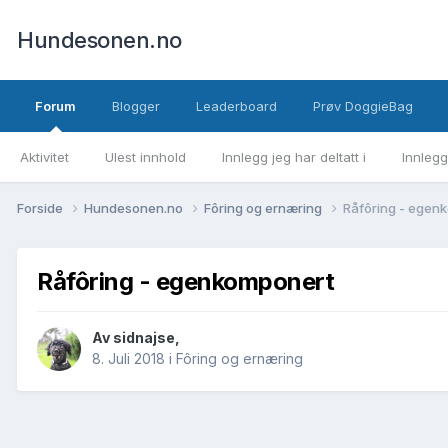
Hundesonen.no
Forum
Blogger
Leaderboard
Prøv DoggieBag
Aktivitet
Ulest innhold
Innlegg jeg har deltatt i
Innlegg
Forside
Hundesonen.no
Fôring og ernæring
Råfôring - egen
Råfôring - egenkomponert
Av
sidnajse
,
8. Juli 2018
i
Fôring og ernæring