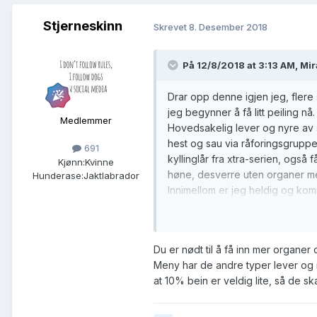
Stjerneskinn
Skrevet
8. Desember 2018
På 12/8/2018 at 3:13 AM,
Mir
Drar opp denne igjen jeg, flere
jeg begynner å få litt peiling n
Medlemmer
Hovedsakelig lever og nyre av s
hest og sau via råforingsgruppe
691
kyllinglår fra xtra-serien, også 
Kjønn:
Kvinne
høne, desverre uten organer m
Hunderase:
Jaktlabrador
Innimellom er jeg heldig og kom
elg og et par kaniner. Så jeg føle
Eneste jeg skulle hatt mer av er 
Edit: Også får hun egg 1-2 ganger
Du er nødt til å få inn mer organer 
Meny har de andre typer lever og ny
at 10% bein er veldig lite, så de ska