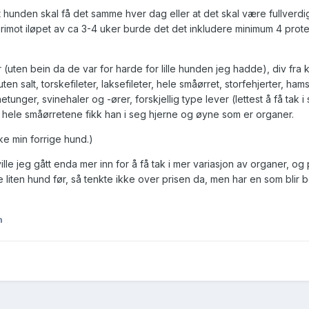
hunden skal få det samme hver dag eller at det skal være fullverdi
rimot iløpet av ca 3-4 uker burde det det inkludere minimum 4 prote
 (uten bein da de var for harde for lille hunden jeg hadde), div fra 
uten salt, torskefileter, laksefileter, hele småørret, storfehjerter, hams
tunger, svinehaler og -ører, forskjellig type lever (lettest å få tak i
de hele småørretene fikk han i seg hjerne og øyne som er organer.
ikke min forrige hund.)
lle jeg gått enda mer inn for å få tak i mer variasjon av organer, og 
dde liten hund før, så tenkte ikke over prisen da, men har en som blir 
n