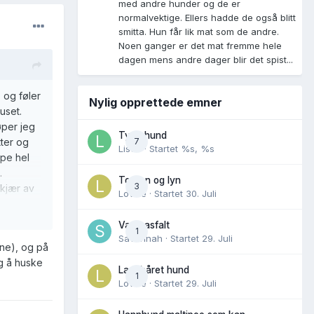
med andre hunder og de er
normalvektige. Ellers hadde de også blitt
smitta. Hun får lik mat som de andre.
Noen ganger er det mat fremme hele
dagen mens andre dager blir det spist...
 og føler
Nylig opprettede emner
uset.
øper jeg
Tynn hund
7
tter og
Lisen
· Startet
%s, %s
ype hel
.
Torden og lyn
3
skjær av
Lovise
· Startet
30. Juli
e og bein.
t.
Varm asfalt
1
Savannah
· Startet
29. Juli
rne), og på
ig å huske
Langhåret hund
1
Lovise
· Startet
29. Juli