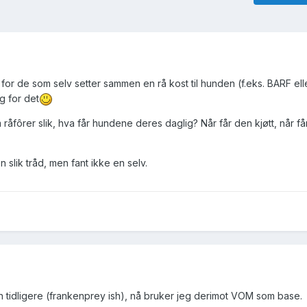
 for de som selv setter sammen en rå kost til hunden (f.eks. BARF el
g for det
råfôrer slik, hva får hundene deres daglig? Når får den kjøtt, når få
 slik tråd, men fant ikke en selv.
n tidligere (frankenprey ish), nå bruker jeg derimot VOM som base.