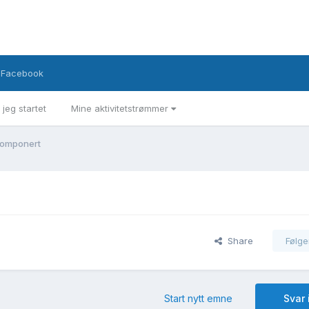
Facebook
 jeg startet
Mine aktivitetstrømmer
komponert
Share
Følge
Start nytt emne
Svar 