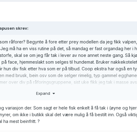
apusen
skrev:
 som råforer? Begynte å fore etter prey modellen da jeg fikk valpen,
å. Jeg må ha en viss rutine på det, så mandag er fast organdag her i h
torfe, skal se om jeg får tak i lever av noe annet neste gang. Så kj
 på face, hjemmeslakt som selges til hundemat. Bruker nakkekotele
får hun div fisk etter hva som er på tilbud. Coop ekstra har også en t
en med brusk, bein osv som de selger rimelig, typ gammel egghøne
mer over div på råforingsgruppene, sist uke fikk jeg tak i masse av
r jeg får til en grei variasjon i proteinkildene, hun får fast lever/nyr
Expand
andre organer, men uten tilgang på slakteri eller Sverige sliter jeg lit
 i uka, gir helt men hun foretrekker å la skallet ligge igjen.
og variasjon der. Som sagt er hele fisk enkelt å få tak i (øyne og hje
rer, om ikke i butikk skal det være mulig å få bestilt inn. Også vikt
l ha mest beinfritt. ?