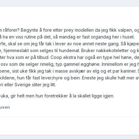
m råforer? Begynte å fore etter prey modellen da jeg fikk valpen, og
må ha en viss rutine på det, så mandag er fast organdag her i huset.
fe, skal se om jeg får tak i lever av noe annet neste gang. Så kjøpe
, hjemmeslakt som selges til hundemat. Bruker nakkekoteletter og kyl
etter hva som er på tilbud. Coop ekstra har også en type hel høne, d
osv som de selger rimelig, typ gammel egghøne. Innimellom er jeg 
e, sist uke fikk jeg tak i masse avskjær av elg og et par kaniner. 
einkildene, hun får fast lever/nyre og bein. Eneste jeg skulle hatt mer 
 eller Sverige sliter jeg litt.
uka, gir helt men hun foretrekker å la skallet ligge igjen.
pusen