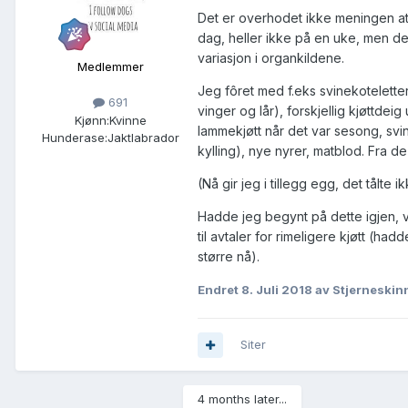
Det er overhodet ikke meningen at 
dag, heller ikke på en uke, men de
variasjon i organkildene.
Medlemmer
Jeg fôret med f.eks svinekoteletter
691
vinger og lår), forskjellig kjøttdeig 
Kjønn:
Kvinne
lammekjøtt når det var sesong, svine
Hunderase:
Jaktlabrador
kylling), nye nyrer, matblod. Fra 
(Nå gir jeg i tillegg egg, det tålte 
Hadde jeg begynt på dette igjen, vi
til avtaler for rimeligere kjøtt (ha
større nå).
Endret
8. Juli 2018
av Stjerneskin
Siter
4 months later...