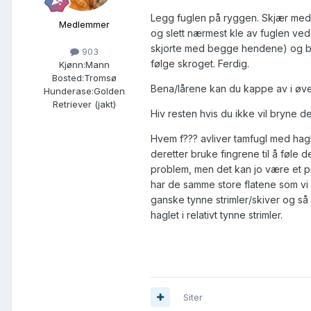
Legg fuglen på ryggen. Skjær med en
Medlemmer
og slett nærmest kle av fuglen ved 
skjorte med begge hendene) og blot
903
følge skroget. Ferdig.
Kjønn:
Mann
Bosted:
Tromsø
Bena/lårene kan du kappe av i øve
Hunderase:
Golden
Retriever (jakt)
Hiv resten hvis du ikke vil bryne d
Hvem f??? avliver tamfugl med hagl
deretter bruke fingrene til å føle d
problem, men det kan jo være et p
har de samme store flatene som vi m
ganske tynne strimler/skiver og så
haglet i relativt tynne strimler.
Siter