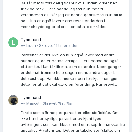
De får mat til forskjellig tidspunkt. Hunden virker helt
frisk og rask. Ellers hadde jeg tatt hun med til
veterinæren alt. Når jeg gir henne godbiter vil hun alltid
ha. Hun er også lavere enn rasestandarden i
mankehøyde og er ellers liten på alle områder.
Tynn hund
Av
Lisen
·
Skrevet
11 timer siden
Parasitter er det ikke da hun også lever med andre
hunder og de er normalvektige. Ellers hadde de også
blitt smitta. Hun får lik mat som de andre. Noen ganger
er det mat fremme hele dagen mens andre dager blir
det spist opp. Har ikke merka noen forskjell men gjør
dette for at det skal være en forandring. Har prøvd...
Tynn hund
Av
Maskot
·
Skrevet
%s, %s
Første som slår meg er parasitter eller stoffskifte. Om
ikke hun har synlige parasitter av kjent type i
avføringen, som kan fikses med en reseptfri markkur fra
apoteket -> veterinær. Det er antakelig stoffskifte, om