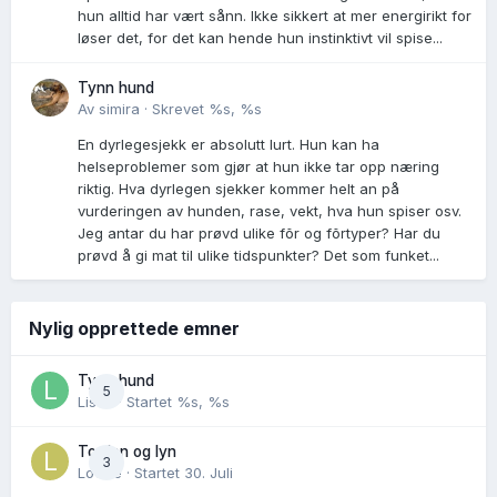
hun alltid har vært sånn. Ikke sikkert at mer energirikt for
løser det, for det kan hende hun instinktivt vil spise...
Tynn hund
Av
simira
·
Skrevet
%s, %s
En dyrlegesjekk er absolutt lurt. Hun kan ha
helseproblemer som gjør at hun ikke tar opp næring
riktig. Hva dyrlegen sjekker kommer helt an på
vurderingen av hunden, rase, vekt, hva hun spiser osv.
Jeg antar du har prøvd ulike fõr og fõrtyper? Har du
prøvd å gi mat til ulike tidspunkter? Det som funket...
Nylig opprettede emner
Tynn hund
5
Lisen
· Startet
%s, %s
Torden og lyn
3
Lovise
· Startet
30. Juli