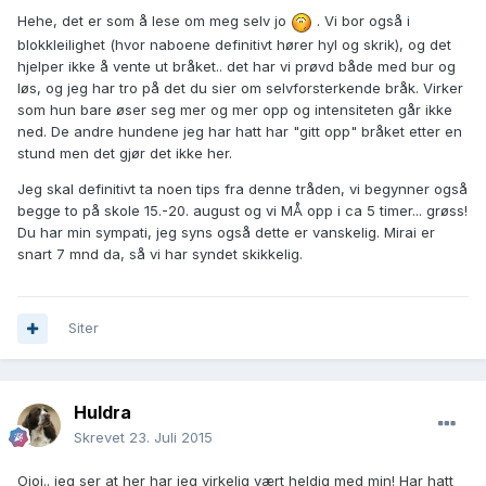
Hehe, det er som å lese om meg selv jo
. Vi bor også i
blokkleilighet (hvor naboene definitivt hører hyl og skrik), og det
hjelper ikke å vente ut bråket.. det har vi prøvd både med bur og
løs, og jeg har tro på det du sier om selvforsterkende bråk. Virker
som hun bare øser seg mer og mer opp og intensiteten går ikke
ned. De andre hundene jeg har hatt har "gitt opp" bråket etter en
stund men det gjør det ikke her.
Jeg skal definitivt ta noen tips fra denne tråden, vi begynner også
begge to på skole 15.-20. august og vi MÅ opp i ca 5 timer... grøss!
Du har min sympati, jeg syns også dette er vanskelig. Mirai er
snart 7 mnd da, så vi har syndet skikkelig.
Siter
Huldra
Skrevet
23. Juli 2015
Oioi.. jeg ser at her har jeg virkelig vært heldig med min! Har hatt