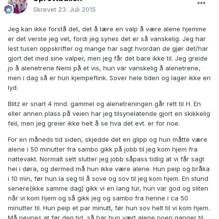
Skrevet
23. Juli 2015
Jeg kan ikke forstå det, det å lære en valp å være alene hjemme
er det verste jeg vet, fordi jeg synes det er så vanskelig. Jeg har
lest tusen oppskrifter og mange har sagt hvordan de gjør det/har
gjort det med sine valper, men jeg får det bare ikke til. Jeg greide
jo å alenetrene Nemi på et vis, hun var vanskelig å alenetrene,
men i dag så er hun kjempeflink. Sover hele tiden og lager ikke en
lyd.
Blitz er snart 4 mnd. gammel og alenetreningen går rett til H. En
eller annen plass på veien har jeg tilsynelatende gjort en skikkelig
feil, men jeg greier ikke helt å se hva det evt. er for noe.
For en måneds tid siden, skjedde det en glipp og hun måtte være
alene i 50 minutter fra sambo gikk på jobb til jeg kom hjem fra
nattevakt. Normalt sett slutter jeg jobb såpass tidlig at vi får sagt
hei i døra, og dermed må hun ikke være alene. Hun peip og bråka
i 10 min, før hun la seg til å sove og sov til jeg kom hjem. En stund
senere(ikke samme dag) gikk vi en lang tur, hun var god og sliten
når vi kom hjem og så gikk jeg og sambo fra henne i ca 50
minutter til. Hun peip et par minutt, før hun sov helt til vi kom hjem.
Må nevnes at før den tid, så har hun vært alene noen ganger til