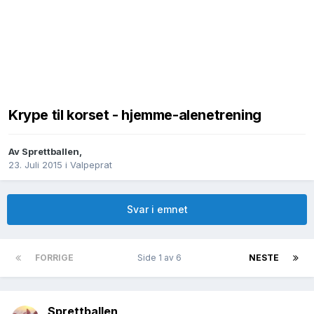
Krype til korset - hjemme-alenetrening
Av
Sprettballen
,
23. Juli 2015
i
Valpeprat
Svar i emnet
FORRIGE
Side 1 av 6
NESTE
Sprettballen