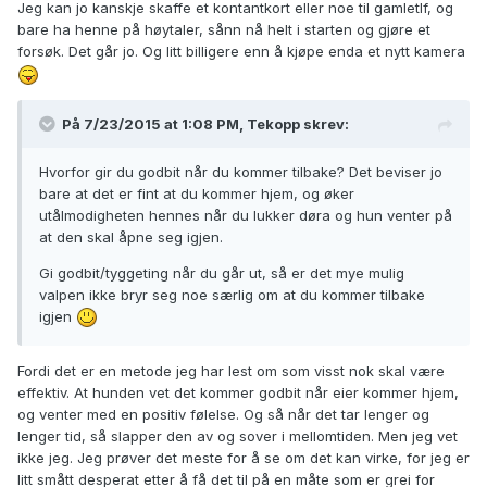
Jeg kan jo kanskje skaffe et kontantkort eller noe til gamletlf, og
bare ha henne på høytaler, sånn nå helt i starten og gjøre et
forsøk. Det går jo. Og litt billigere enn å kjøpe enda et nytt kamera
På 7/23/2015 at 1:08 PM, Tekopp skrev:
Hvorfor gir du godbit når du kommer tilbake? Det beviser jo
bare at det er fint at du kommer hjem, og øker
utålmodigheten hennes når du lukker døra og hun venter på
at den skal åpne seg igjen.
Gi godbit/tyggeting når du går ut, så er det mye mulig
valpen ikke bryr seg noe særlig om at du kommer tilbake
igjen
Fordi det er en metode jeg har lest om som visst nok skal være
effektiv. At hunden vet det kommer godbit når eier kommer hjem,
og venter med en positiv følelse. Og så når det tar lenger og
lenger tid, så slapper den av og sover i mellomtiden. Men jeg vet
ikke jeg. Jeg prøver det meste for å se om det kan virke, for jeg er
litt smått desperat etter å få det til på en måte som er grei for