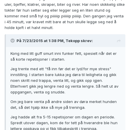
uler, bjeffer, klatrer, skraper, biter og river. Har noen skikkelig slike
tokter før hun setter seg eller legger seg en liten stund og
kommer med små hyl og piiiiiip piiiiiip piiiiip. Den gangen jeg venta
i 45 minutt, var kravet mitt bare at hun skulle legge seg ned å
holde kjeft i et halvt minutt.
På 7/23/2015 at 1:38 PM, Tekopp skrev:
Kong med litt guff smurt inni funker fett, spesielt når det er
så korte repetisjoner i starten.
Jeg trente med ett "få inn før det er lyd/for mye stress"
innstilling. I starten bare lukka jeg døra til leiligheta og gikk
noen skritt ned trappa, venta litt, og gikk opp igjen.
Etterhvert gikk jeg lengre ned og venta lengre. Så helt ut av
oppgangen, venta og snudde.
Om jeg bare venta på andre siden av døra merket hunden
det, så det hjalp ikke så mye på treninga.
Jeg hadde alt fra 5-15 repetisjoner om dagen en periode.
Spredt utover dagen, kom de for tett på hverandre ble hun
lettere oppkava og vi fikk tilbakeskritt i treninga.