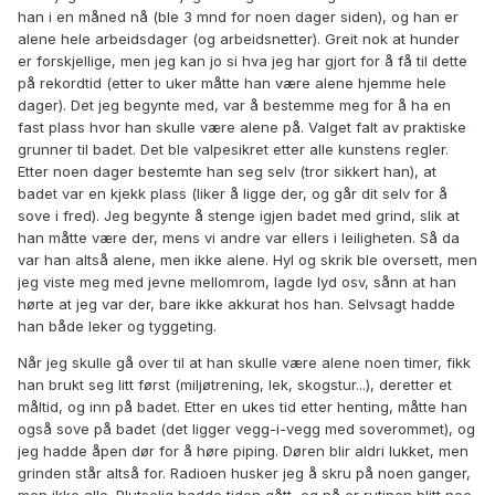
han i en måned nå (ble 3 mnd for noen dager siden), og han er
alene hele arbeidsdager (og arbeidsnetter). Greit nok at hunder
er forskjellige, men jeg kan jo si hva jeg har gjort for å få til dette
på rekordtid (etter to uker måtte han være alene hjemme hele
dager). Det jeg begynte med, var å bestemme meg for å ha en
fast plass hvor han skulle være alene på. Valget falt av praktiske
grunner til badet. Det ble valpesikret etter alle kunstens regler.
Etter noen dager bestemte han seg selv (tror sikkert han), at
badet var en kjekk plass (liker å ligge der, og går dit selv for å
sove i fred). Jeg begynte å stenge igjen badet med grind, slik at
han måtte være der, mens vi andre var ellers i leiligheten. Så da
var han altså alene, men ikke alene. Hyl og skrik ble oversett, men
jeg viste meg med jevne mellomrom, lagde lyd osv, sånn at han
hørte at jeg var der, bare ikke akkurat hos han. Selvsagt hadde
han både leker og tyggeting.
Når jeg skulle gå over til at han skulle være alene noen timer, fikk
han brukt seg litt først (miljøtrening, lek, skogstur...), deretter et
måltid, og inn på badet. Etter en ukes tid etter henting, måtte han
også sove på badet (det ligger vegg-i-vegg med soverommet), og
jeg hadde åpen dør for å høre piping. Døren blir aldri lukket, men
grinden står altså for. Radioen husker jeg å skru på noen ganger,