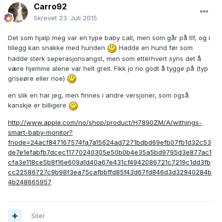
Carro92
Skrevet
23. Juli 2015
Det som hjalp meg var en type baby call, men som går på tlf, og i
tillegg kan snakke med hunden
Hadde en hund før som
hadde sterk seperasjonsangst, men som etterhvert syns det å
være hjemme alene var helt greit. Fikk jo no godt å tygge på (typ
griseøre eller noe)
en slik en har jeg, men finnes i andre versjoner, som også
kanskje er billigere
http://www.apple.com/no/shop/product/H7890ZM/A/withings-
smart-baby-monitor?
fnode=24acf847167574fa7a15624ad7271bdbd69efb07fb1d32c53
de7e1efabfb7dcec11770240305e50b0b4e35a5bd9795d3e877ac1
cfa3e118ce5b8f16e609a1d40a67e431cf4942086721c7219c1dd3fb
cc22586727c9b98f3ea75cafbbffd85f43d67fd846d3d32940284b
4b248665957
Siter