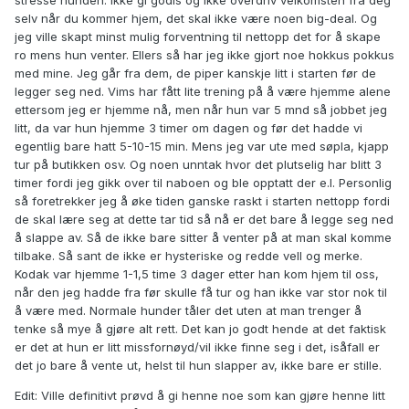
stresse hunden. Ikke gi godis og ikke overdriv velkomsten fra deg
selv når du kommer hjem, det skal ikke være noen big-deal. Og
jeg ville skapt minst mulig forventning til nettopp det for å skape
ro mens hun venter. Ellers så har jeg ikke gjort noe hokkus pokkus
med mine. Jeg går fra dem, de piper kanskje litt i starten før de
legger seg ned. Vims har fått lite trening på å være hjemme alene
ettersom jeg er hjemme nå, men når hun var 5 mnd så jobbet jeg
litt, da var hun hjemme 3 timer om dagen og før det hadde vi
egentlig bare hatt 5-10-15 min. Mens jeg var ute med søpla, kjapp
tur på butikken osv. Og noen unntak hvor det plutselig har blitt 3
timer fordi jeg gikk over til naboen og ble opptatt der e.l. Personlig
så foretrekker jeg å øke tiden ganske raskt i starten nettopp fordi
de skal lære seg at dette tar tid så nå er det bare å legge seg ned
å slappe av. Så de ikke bare sitter å venter på at man skal komme
tilbake. Så sant de ikke er hysteriske og redde vell og merke.
Kodak var hjemme 1-1,5 time 3 dager etter han kom hjem til oss,
når den jeg hadde fra før skulle få tur og han ikke var stor nok til
å være med. Normale hunder tåler det uten at man trenger å
tenke så mye å gjøre alt rett. Det kan jo godt hende at det faktisk
er det at hun er litt missfornøyd/vil ikke finne seg i det, isåfall er
det jo bare å vente ut, helst til hun slapper av, ikke bare er stille.
Edit: Ville definitivt prøvd å gi henne noe som kan gjøre henne litt