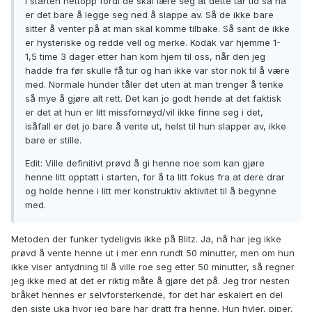
i starten nettopp fordi de skal lære seg at dette tar tid så nå
er det bare å legge seg ned å slappe av. Så de ikke bare
sitter å venter på at man skal komme tilbake. Så sant de ikke
er hysteriske og redde vell og merke. Kodak var hjemme 1-
1,5 time 3 dager etter han kom hjem til oss, når den jeg
hadde fra før skulle få tur og han ikke var stor nok til å være
med. Normale hunder tåler det uten at man trenger å tenke
så mye å gjøre alt rett. Det kan jo godt hende at det faktisk
er det at hun er litt missfornøyd/vil ikke finne seg i det,
isåfall er det jo bare å vente ut, helst til hun slapper av, ikke
bare er stille.
Edit: Ville definitivt prøvd å gi henne noe som kan gjøre
henne litt opptatt i starten, for å ta litt fokus fra at dere drar
og holde henne i litt mer konstruktiv aktivitet til å begynne
med.
Metoden der funker tydeligvis ikke på Blitz. Ja, nå har jeg ikke
prøvd å vente henne ut i mer enn rundt 50 minutter, men om hun
ikke viser antydning til å ville roe seg etter 50 minutter, så regner
jeg ikke med at det er riktig måte å gjøre det på. Jeg tror nesten
bråket hennes er selvforsterkende, for det har eskalert en del
den siste uka hvor jeg bare har dratt fra henne. Hun hyler, piper,