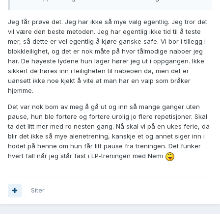
Jeg får prøve det. Jeg har ikke så mye valg egentlig. Jeg tror det
vil være den beste metoden. Jeg har egentlig ikke tid til å teste
mer, så dette er vel egentlig å kjøre ganske safe. Vi bor i tillegg i
blokkleilighet, og det er nok måte på hvor tålmodige naboer jeg
har. De høyeste lydene hun lager hører jeg ut i oppgangen. Ikke
sikkert de høres inn i leiligheten til nabeoen da, men det er
uansett ikke noe kjekt å vite at man har en valp som bråker
hjemme.
Det var nok bom av meg å gå ut og inn så mange ganger uten
pause, hun ble fortere og fortere urolig jo flere repetisjoner. Skal
ta det litt mer med ro nesten gang. Nå skal vi på en ukes ferie, da
blir det ikke så mye alenetrening, kanskje et og annet siger inn i
hodet på henne om hun får litt pause fra treningen. Det funker
hvert fall når jeg står fast i LP-treningen med Nemi
Siter