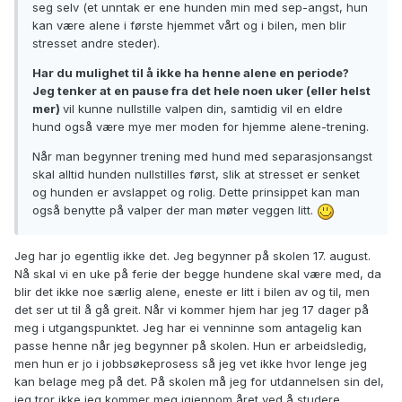
seg selv (et unntak er ene hunden min med sep-angst, hun
kan være alene i første hjemmet vårt og i bilen, men blir
stresset andre steder).
Har du mulighet til å ikke ha henne alene en periode?
Jeg tenker at en pause fra det hele noen uker (eller helst
mer)
vil kunne nullstille valpen din, samtidig vil en eldre
hund også være mye mer moden for hjemme alene-trening.
Når man begynner trening med hund med separasjonsangst
skal alltid hunden nullstilles først, slik at stresset er senket
og hunden er avslappet og rolig. Dette prinsippet kan man
også benytte på valper der man møter veggen litt.
Jeg har jo egentlig ikke det. Jeg begynner på skolen 17. august.
Nå skal vi en uke på ferie der begge hundene skal være med, da
blir det ikke noe særlig alene, eneste er litt i bilen av og til, men
det ser ut til å gå greit. Når vi kommer hjem har jeg 17 dager på
meg i utgangspunktet. Jeg har ei venninne som antagelig kan
passe henne når jeg begynner på skolen. Hun er arbeidsledig,
men hun er jo i jobbsøkeprosess så jeg vet ikke hvor lenge jeg
kan belage meg på det. På skolen må jeg for utdannelsen sin del,
jeg tror ikke jeg kommer meg igjennom året ved å studere