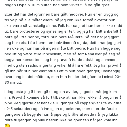
dagen i type 5-10 minutter, noe som virker til å ha gått greit.
Etter det har det igrunnen bare gått nedover. Hun er en trygg og
fin valp på alle måter ellers, så jeg kan ikke forstå hvorfor hun
skal være så vanskelig alene. Folk har sagt at hun høres ikke redd
ut, bare protesterer og synes jeg er teit, og jeg har blitt anbefalt å
bare gå i fra henne, fordi hun bare MÅ lære. Så det har jeg gjort.
Jeg har reist i fra henne en halv time nå og da, dette har jeg gjort
i en uke og hun har på ingen måte blitt bedre. Hun kan legge seg
ned litt og være stille innimellom, men så fort Nemi leer på seg så
begynner konserten. Jeg har prøvd å ha de adskilt og sammen,
med og uten radio, ingenting virker til å ha effekt. Jeg har prøvd å
gå inn når hun har vært stille i ett minutt noen ganger, uavhengig
hvor lang tid det måtte ta, men hun holder det gående i minst 20-
30 minutt.
I dag testa jeg å bare gå ut og inn av dør, gi godbit når jeg kom
inn. Prøvd å komme så fort tilbake at hun ikke rekker å begynne å
pipe. Jeg gjorde det kanskje 10 ganger på rappen(var ute av døra
i 2-5 sekunder) og så inn igjen og belønne, men etter de første
gangene så begynte hun å pipe og bråke allerede når jeg lukka
døra til gangen og ville nesten ikke ha godbiten når jeg kom inn