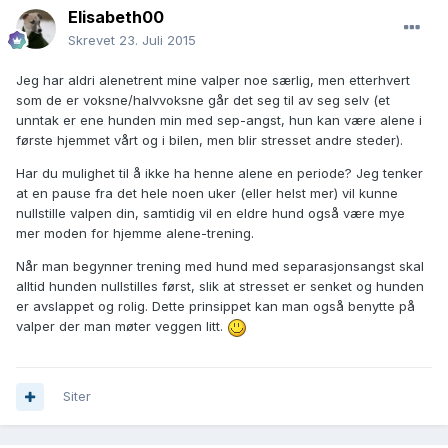
Elisabeth00
Skrevet
23. Juli 2015
Jeg har aldri alenetrent mine valper noe særlig, men etterhvert
som de er voksne/halvvoksne går det seg til av seg selv (et
unntak er ene hunden min med sep-angst, hun kan være alene i
første hjemmet vårt og i bilen, men blir stresset andre steder).
Har du mulighet til å ikke ha henne alene en periode? Jeg tenker
at en pause fra det hele noen uker (eller helst mer) vil kunne
nullstille valpen din, samtidig vil en eldre hund også være mye
mer moden for hjemme alene-trening.
Når man begynner trening med hund med separasjonsangst skal
alltid hunden nullstilles først, slik at stresset er senket og hunden
er avslappet og rolig. Dette prinsippet kan man også benytte på
valper der man møter veggen litt.
Siter