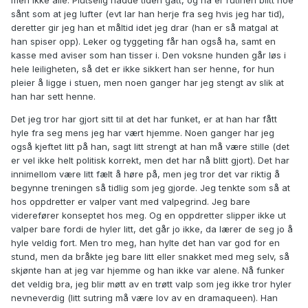
men ikke alle. Plutselig hadde tiden gått, og nå er rutinen blitt noe
sånt som at jeg lufter (evt lar han herje fra seg hvis jeg har tid),
deretter gir jeg han et måltid idet jeg drar (han er så matgal at
han spiser opp). Leker og tyggeting får han også ha, samt en
kasse med aviser som han tisser i. Den voksne hunden går løs i
hele leiligheten, så det er ikke sikkert han ser henne, for hun
pleier å ligge i stuen, men noen ganger har jeg stengt av slik at
han har sett henne.
Det jeg tror har gjort sitt til at det har funket, er at han har fått
hyle fra seg mens jeg har vært hjemme. Noen ganger har jeg
også kjeftet litt på han, sagt litt strengt at han må være stille (det
er vel ikke helt politisk korrekt, men det har nå blitt gjort). Det har
innimellom være litt fælt å høre på, men jeg tror det var riktig å
begynne treningen så tidlig som jeg gjorde. Jeg tenkte som så at
hos oppdretter er valper vant med valpegrind. Jeg bare
viderefører konseptet hos meg. Og en oppdretter slipper ikke ut
valper bare fordi de hyler litt, det går jo ikke, da lærer de seg jo å
hyle veldig fort. Men tro meg, han hylte det han var god for en
stund, men da bråkte jeg bare litt eller snakket med meg selv, så
skjønte han at jeg var hjemme og han ikke var alene. Nå funker
det veldig bra, jeg blir møtt av en trøtt valp som jeg ikke tror hyler
nevneverdig (litt sutring må være lov av en dramaqueen). Han