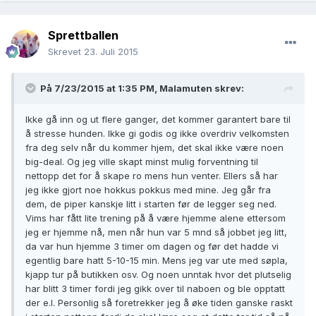
Sprettballen
Skrevet
23. Juli 2015
På 7/23/2015 at 1:35 PM, Malamuten skrev:
Ikke gå inn og ut flere ganger, det kommer garantert bare til
å stresse hunden. Ikke gi godis og ikke overdriv velkomsten
fra deg selv når du kommer hjem, det skal ikke være noen
big-deal. Og jeg ville skapt minst mulig forventning til
nettopp det for å skape ro mens hun venter. Ellers så har
jeg ikke gjort noe hokkus pokkus med mine. Jeg går fra
dem, de piper kanskje litt i starten før de legger seg ned.
Vims har fått lite trening på å være hjemme alene ettersom
jeg er hjemme nå, men når hun var 5 mnd så jobbet jeg litt,
da var hun hjemme 3 timer om dagen og før det hadde vi
egentlig bare hatt 5-10-15 min. Mens jeg var ute med søpla,
kjapp tur på butikken osv. Og noen unntak hvor det plutselig
har blitt 3 timer fordi jeg gikk over til naboen og ble opptatt
der e.l. Personlig så foretrekker jeg å øke tiden ganske raskt