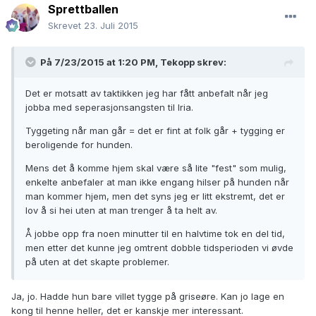
Sprettballen
Skrevet
23. Juli 2015
På 7/23/2015 at 1:20 PM, Tekopp skrev:
Det er motsatt av taktikken jeg har fått anbefalt når jeg
jobba med seperasjonsangsten til Iria.
Tyggeting når man går = det er fint at folk går + tygging er
beroligende for hunden.
Mens det å komme hjem skal være så lite "fest" som mulig,
enkelte anbefaler at man ikke engang hilser på hunden når
man kommer hjem, men det syns jeg er litt ekstremt, det er
lov å si hei uten at man trenger å ta helt av.
Å jobbe opp fra noen minutter til en halvtime tok en del tid,
men etter det kunne jeg omtrent dobble tidsperioden vi øvde
på uten at det skapte problemer.
Ja, jo. Hadde hun bare villet tygge på griseøre. Kan jo lage en
kong til henne heller, det er kanskje mer interessant.