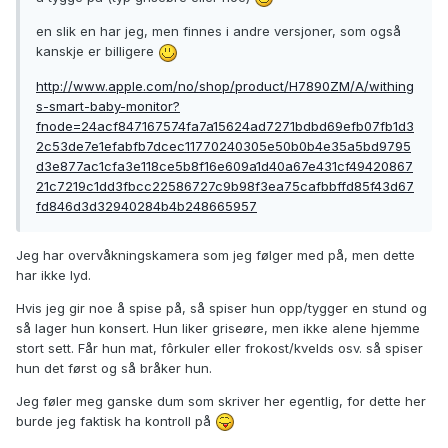
en slik en har jeg, men finnes i andre versjoner, som også
kanskje er billigere
http://www.apple.com/no/shop/product/H7890ZM/A/withing
s-smart-baby-monitor?
fnode=24acf847167574fa7a15624ad7271bdbd69efb07fb1d3
2c53de7e1efabfb7dcec11770240305e50b0b4e35a5bd9795
d3e877ac1cfa3e118ce5b8f16e609a1d40a67e431cf49420867
21c7219c1dd3fbcc22586727c9b98f3ea75cafbbffd85f43d67
fd846d3d32940284b4b248665957
Jeg har overvåkningskamera som jeg følger med på, men dette
har ikke lyd.
Hvis jeg gir noe å spise på, så spiser hun opp/tygger en stund og
så lager hun konsert. Hun liker griseøre, men ikke alene hjemme
stort sett. Får hun mat, fôrkuler eller frokost/kvelds osv. så spiser
hun det først og så bråker hun.
Jeg føler meg ganske dum som skriver her egentlig, for dette her
burde jeg faktisk ha kontroll på