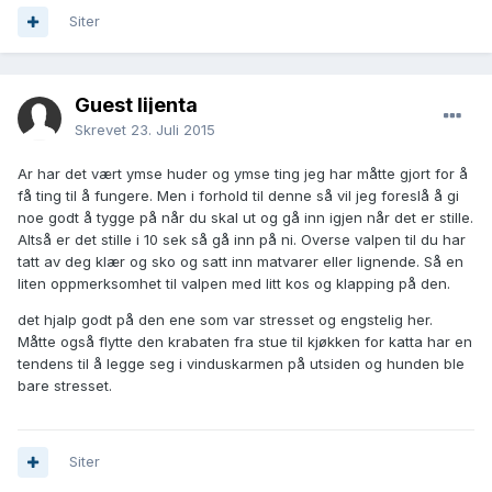
Siter
Guest lijenta
Skrevet
23. Juli 2015
Ar har det vært ymse huder og ymse ting jeg har måtte gjort for å
få ting til å fungere. Men i forhold til denne så vil jeg foreslå å gi
noe godt å tygge på når du skal ut og gå inn igjen når det er stille.
Altså er det stille i 10 sek så gå inn på ni. Overse valpen til du har
tatt av deg klær og sko og satt inn matvarer eller lignende. Så en
liten oppmerksomhet til valpen med litt kos og klapping på den.
det hjalp godt på den ene som var stresset og engstelig her.
Måtte også flytte den krabaten fra stue til kjøkken for katta har en
tendens til å legge seg i vinduskarmen på utsiden og hunden ble
bare stresset.
Siter