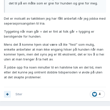
det til på en måte som er grei for hunden og grei for meg.
Det er motsatt av taktikken jeg har fått anbefalt når jeg jobba med
seperasjonsangsten til Iria.
Tyggeting når man går = det er fint at folk går + tygging er
beroligende for hunden.
Mens det å komme hjem skal være så lite "fest" som mulig,
enkelte anbefaler at man ikke engang hilser på hunden når man
kommer hjem, men det syns jeg er litt ekstremt, det er lov å si hei
uten at man trenger å ta helt av.
Å jobbe opp fra noen minutter til en halvtime tok en del tid, men
etter det kunne jeg omtrent dobble tidsperioden vi øvde på uten
at det skapte problemer.
Siter
4