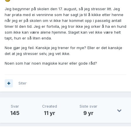
Jeg begynner på skolen den 17. august, så jeg stresser litt. Jeg
har prata med ei venninne som har sagt ja til å kikke etter henne
når jeg er på skolen om vi ikke har kommet opp i passelig antall
timer til den tid. Jeg er fortvila, jeg tror ikke jeg orker å ha en hund
som ikke kan være alene hjemme. Slaget kan vel ikke være helt
tapt, hun er så liten enda.
Noe gjør jeg feil. Kanskje jeg trener for mye? Eller er det kanskje
det at jeg stresser selv, jeg vet ikke.
Noen som har noen magiske kurer eller gode råd?
Siter
Svar
Created
Siste svar
145
11 yr
9 yr