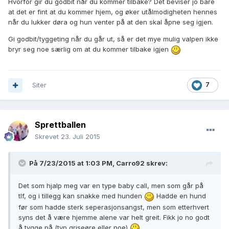
Hvorfor gir du godbit når du kommer tilbake? Det beviser jo bare
at det er fint at du kommer hjem, og øker utålmodigheten hennes
når du lukker døra og hun venter på at den skal åpne seg igjen.
Gi godbit/tyggeting når du går ut, så er det mye mulig valpen ikke
bryr seg noe særlig om at du kommer tilbake igjen
Siter
7
Sprettballen
Skrevet
23. Juli 2015
På 7/23/2015 at 1:03 PM, Carro92 skrev:
Det som hjalp meg var en type baby call, men som går på
tlf, og i tillegg kan snakke med hunden
Hadde en hund
før som hadde sterk seperasjonsangst, men som etterhvert
syns det å være hjemme alene var helt greit. Fikk jo no godt
å tygge på (typ griseøre eller noe)