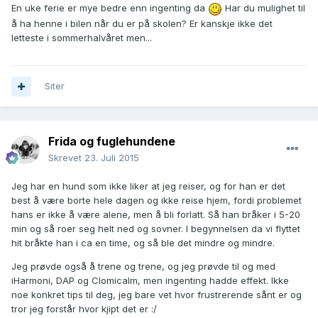
En uke ferie er mye bedre enn ingenting da
Har du mulighet til
å ha henne i bilen når du er på skolen? Er kanskje ikke det
letteste i sommerhalvåret men...
Siter
Frida og fuglehundene
Skrevet
23. Juli 2015
Jeg har en hund som ikke liker at jeg reiser, og for han er det
best å være borte hele dagen og ikke reise hjem, fordi problemet
hans er ikke å være alene, men å bli forlatt. Så han bråker i 5-20
min og så roer seg helt ned og sovner. I begynnelsen da vi flyttet
hit bråkte han i ca en time, og så ble det mindre og mindre.
Jeg prøvde også å trene og trene, og jeg prøvde til og med
iHarmoni, DAP og Clomicalm, men ingenting hadde effekt. Ikke
noe konkret tips til deg, jeg bare vet hvor frustrerende sånt er og
tror jeg forstår hvor kjipt det er :/