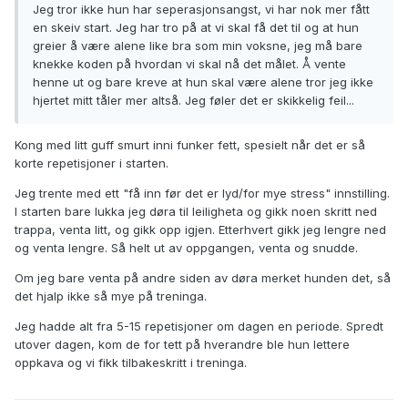
Jeg tror ikke hun har seperasjonsangst, vi har nok mer fått
en skeiv start. Jeg har tro på at vi skal få det til og at hun
greier å være alene like bra som min voksne, jeg må bare
knekke koden på hvordan vi skal nå det målet. Å vente
henne ut og bare kreve at hun skal være alene tror jeg ikke
hjertet mitt tåler mer altså. Jeg føler det er skikkelig feil...
Kong med litt guff smurt inni funker fett, spesielt når det er så
korte repetisjoner i starten.
Jeg trente med ett "få inn før det er lyd/for mye stress" innstilling.
I starten bare lukka jeg døra til leiligheta og gikk noen skritt ned
trappa, venta litt, og gikk opp igjen. Etterhvert gikk jeg lengre ned
og venta lengre. Så helt ut av oppgangen, venta og snudde.
Om jeg bare venta på andre siden av døra merket hunden det, så
det hjalp ikke så mye på treninga.
Jeg hadde alt fra 5-15 repetisjoner om dagen en periode. Spredt
utover dagen, kom de for tett på hverandre ble hun lettere
oppkava og vi fikk tilbakeskritt i treninga.