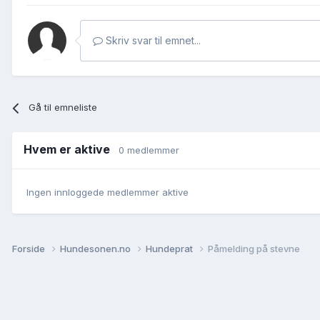
Skriv svar til emnet...
Gå til emneliste
Hvem er aktive
0 medlemmer
Ingen innloggede medlemmer aktive
Forside
Hundesonen.no
Hundeprat
Påmelding på stevne