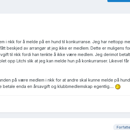
em i nkk for å melde på en hund til konkurranse. Jeg har nettopp mel
fått beskjed av arrangør at jeg ikke er medlem. Dette er muligens fo
årsavgift til nkk fordi han tenkte å ikke være medlem. Jeg derimot betal
et opp Litchi slik at jeg kan melde hun på konkurranser. Likevel får
 hunden på være medlem i nkk for at andre skal kunne melde på hund
te betale enda en årsavgift og klubbmedlemskap egentlig.....
Forfatt