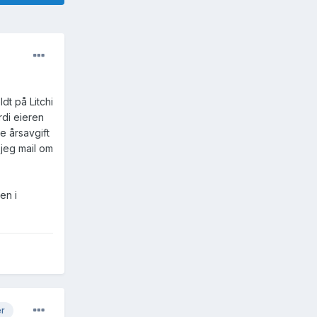
dt på Litchi
rdi eieren
te årsavgift
 jeg mail om
en i
er