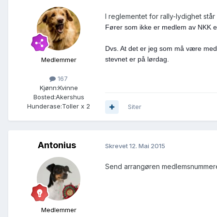
I reglementet for rally-lydighet står
Fører som ikke er medlem av NKK el
Dvs. At det er jeg som må være medle
stevnet er på lørdag.
Medlemmer
167
Kjønn:
Kvinne
Bosted:
Akershus
Hunderase:
Toller x 2
Siter
Antonius
Skrevet
12. Mai 2015
Send arrangøren medlemsnummeret d
Medlemmer