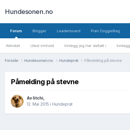
Hundesonen.no
Forum
Blogger
Leaderboard
Prøv DoggieBag
Aktivitet
Ulest innhold
Innlegg jeg har deltatt i
Innlegg
Forside
Hundesonen.no
Hundeprat
Påmelding på stevne
Påmelding på stevne
Av
litchi
,
12. Mai 2015
i
Hundeprat