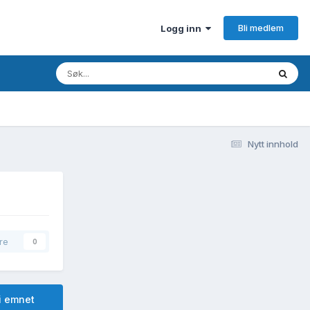
Bli medlem
Logg inn
Nytt innhold
re
0
i emnet