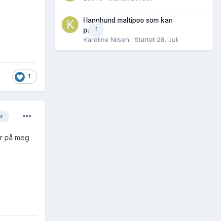
Hannhund maltipoo som kan
1
parres
Karoline Nilsen
· Startet
28. Juli
1
er
er på meg