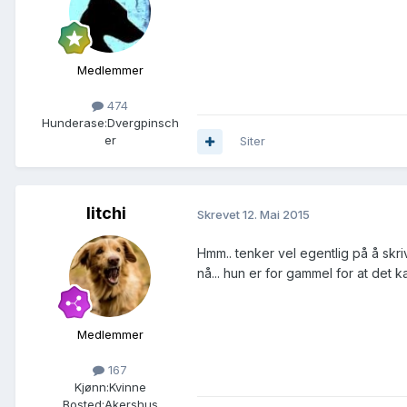
Medlemmer
474
Hunderase:
Dvergpinsch
er
Siter
litchi
Skrevet
12. Mai 2015
Hmm.. tenker vel egentlig på å skr
nå... hun er for gammel for at det ka
Medlemmer
167
Kjønn:
Kvinne
Bosted:
Akershus