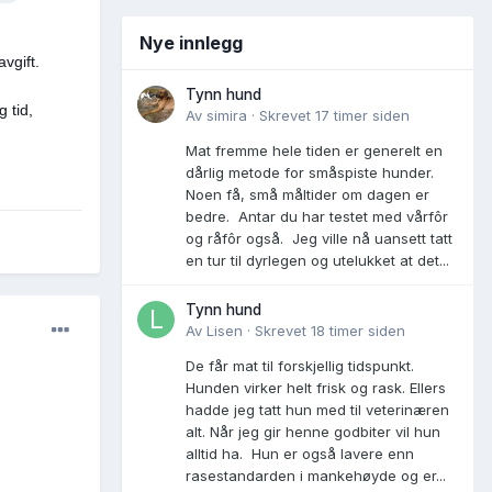
Nye innlegg
vgift.
Tynn hund
 tid,
Av
simira
·
Skrevet
17 timer siden
Mat fremme hele tiden er generelt en
dårlig metode for småspiste hunder.
Noen få, små måltider om dagen er
bedre. Antar du har testet med vårfôr
og råfôr også. Jeg ville nå uansett tatt
en tur til dyrlegen og utelukket at det...
Tynn hund
Av
Lisen
·
Skrevet
18 timer siden
De får mat til forskjellig tidspunkt.
Hunden virker helt frisk og rask. Ellers
hadde jeg tatt hun med til veterinæren
alt. Når jeg gir henne godbiter vil hun
alltid ha. Hun er også lavere enn
rasestandarden i mankehøyde og er...