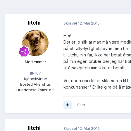
litchi
Skrevet
12. Mai 2015
Hei!
Det er jo slik at man må være medl
på et rally-lydighetstevne men har 
til Litchi, min far, ikke har betalt 
på min egen bruker der jeg har kobl
Medlemmer
at årsavgiften min ikke er betalt.
167
Kjønn:
Kvinne
Vet noen om det er slik eieren til
Bosted:
Akershus
konkurranser? Er lite gira på å måt
Hunderase:
Toller x 2
Siter
litchi
Skrevet
12. Mai 2015