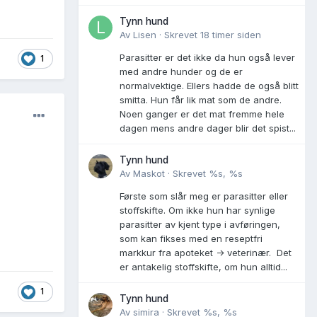
Tynn hund
Av
Lisen
·
Skrevet
18 timer siden
Parasitter er det ikke da hun også lever
1
med andre hunder og de er
normalvektige. Ellers hadde de også blitt
smitta. Hun får lik mat som de andre.
Noen ganger er det mat fremme hele
dagen mens andre dager blir det spist...
Tynn hund
Av
Maskot
·
Skrevet
%s, %s
Første som slår meg er parasitter eller
stoffskifte. Om ikke hun har synlige
parasitter av kjent type i avføringen,
som kan fikses med en reseptfri
markkur fra apoteket -> veterinær. Det
er antakelig stoffskifte, om hun alltid...
1
Tynn hund
Av
simira
·
Skrevet
%s, %s