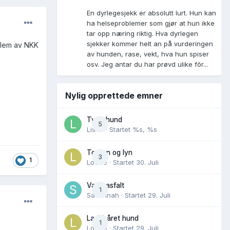
En dyrlegesjekk er absolutt lurt. Hun kan
ha helseproblemer som gjør at hun ikke
tar opp næring riktig. Hva dyrlegen
sjekker kommer helt an på vurderingen
dlem av NKK
av hunden, rase, vekt, hva hun spiser
osv. Jeg antar du har prøvd ulike fõr...
Nylig opprettede emner
Tynn hund
5
Lisen
· Startet
%s, %s
Torden og lyn
3
1
Lovise
· Startet
30. Juli
Varm asfalt
1
Savannah
· Startet
29. Juli
Langhåret hund
1
Lovise
· Startet
29. Juli