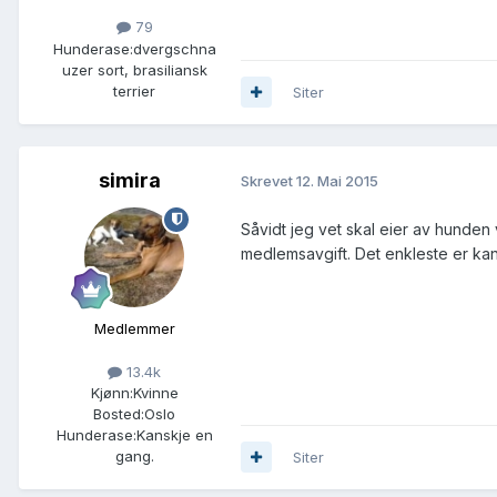
79
Hunderase:
dvergschna
uzer sort, brasiliansk
terrier
Siter
simira
Skrevet
12. Mai 2015
Såvidt jeg vet skal eier av hunden
medlemsavgift. Det enkleste er kans
Medlemmer
13.4k
Kjønn:
Kvinne
Bosted:
Oslo
Hunderase:
Kanskje en
gang.
Siter