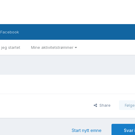
Facebook
 jeg startet
Mine aktivitetstrømmer
Share
Følge
Start nytt emne
Svar 