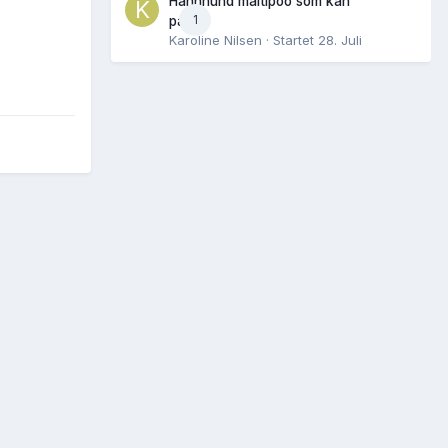
Hannhund maltipoo som kan
1
parres
Karoline Nilsen
· Startet
28. Juli