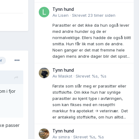
Tynn hund
Av
Lisen
·
Skrevet
23 timer siden
Parasitter er det ikke da hun også lever
med andre hunder og de er
normalvektige. Ellers hadde de også blitt
smitta. Hun får lik mat som de andre.
Noen ganger er det mat fremme hele
dagen mens andre dager blir det spist...
er
Tynn hund
Av
Maskot
·
Skrevet
%s, %s
Første som slår meg er parasitter eller
m i fjor
stoffskifte. Om ikke hun har synlige
parasitter av kjent type i avføringen,
som kan fikses med en reseptfri
markkur fra apoteket -> veterinær. Det
er antakelig stoffskifte, om hun alltid...
ke passer
Tynn hund
Av
simira
·
Skrevet
%s, %s