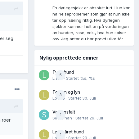
En dyrlegesjekk er absolutt lurt. Hun kan
ha helseproblemer som gjør at hun ikke
tar opp næring riktig. Hva dyrlegen
sjekker kommer helt an på vurderingen
av hunden, rase, vekt, hva hun spiser
oer seg
osv. Jeg antar du har prøvd ulike fõr...
Nylig opprettede emner
Tynn hund
5
Lisen
· Startet
%s, %s
Torden og lyn
3
Lovise
· Startet
30. Juli
Varm asfalt
1
Savannah
· Startet
29. Juli
n roer
Langhåret hund
1
Lovise
· Startet
29. Juli