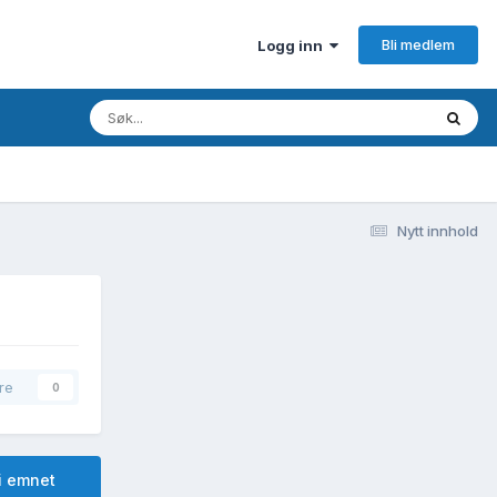
Bli medlem
Logg inn
Nytt innhold
re
0
i emnet