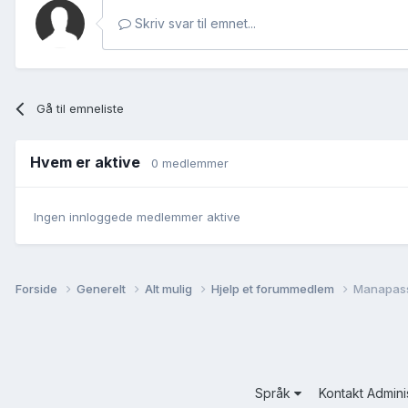
Skriv svar til emnet...
Gå til emneliste
Hvem er aktive
0 medlemmer
Ingen innloggede medlemmer aktive
Forside
Generelt
Alt mulig
Hjelp et forummedlem
Manapass i
Språk
Kontakt Admini