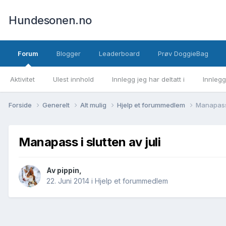
Hundesonen.no
Forum
Blogger
Leaderboard
Prøv DoggieBag
Aktivitet
Ulest innhold
Innlegg jeg har deltatt i
Innlegg
Forside
Generelt
Alt mulig
Hjelp et forummedlem
Manapass i
Manapass i slutten av juli
Av
pippin
,
22. Juni 2014
i
Hjelp et forummedlem