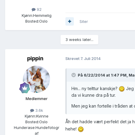
92
Kjønn:
Hemmelig
Bosted:
Oslo
Siter
3 weeks later...
pippin
Skrevet
7. Juli 2014
På 6/22/2014 at 1:47 PM, Ma
Hm... ny telttur kanskje?
Jeg j
da vi kunne dra på tur.
Medlemmer
Men jeg kan fortelle i tråden at
3.6k
Kjønn:
Kvinne
Åh det hadde vært perfekt det ja h
Bosted:
Oslo
Hunderase:
Hundefotogr
hehe!
af