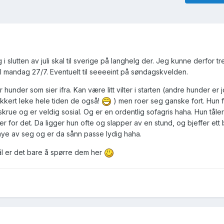
 i slutten av juli skal til sverige på langhelg der. Jeg kunne derfor tr
l mandag 27/7. Eventuelt til seeeeint på søndagskvelden.
r hunder som sier ifra. Kan være litt vilter i starten (andre hunder er j
kkert leke hele tiden de også!
) men roer seg ganske fort. Hun 
rue og er veldig sosial. Og er en ordentlig sofagris haha. Hun tåler
ter for det. Da ligger hun ofte og slapper av en stund, og bjeffer ett 
ye av seg og er da sånn passe lydig haha.
ål er det bare å spørre dem her