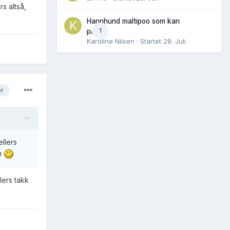
rs altså,
Hannhund maltipoo som kan
1
parres
Karoline Nilsen
· Startet
28. Juli
er
ellers
en
ers takk