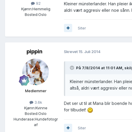
92
Kleiner münsterlander. Han pleier ik
Kjønn:
Hemmelig
aldri vært aggresiv eller noe sånn
Bosted:
Oslo
Siter
pippin
Skrevet
15. Juli 2014
På 7/8/2014 at 11:01 AM, ski
Kleiner münsterlander. Han pleie
altså, aldri vært aggresiv elle
Medlemmer
3.6k
Det ser ut til at Mana blir boende 
Kjønn:
Kvinne
for tilbudet!
Bosted:
Oslo
Hunderase:
Hundefotogr
af
Siter