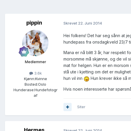
pippin
Skrevet
22. Juni 2014
Hei folkens! Det har seg sånn at jeg
hundepass fra onsdagkveld 23/7 ti
Mana er nå blitt 3 år, har respekt fo
morsomme må skjønne, og de vil si
Medlemmer
mat for helgen. Hun er en morsom sk
stå ute i kjetting om det er mulighe
3.6k
hun vil inn
Hun krever ikke så m
Kjønn:
Kvinne
Bosted:
Oslo
Hvis noen interesserte har spørsm
Hunderase:
Hundefotogr
af
Siter
Hermes
Skrevet
22. Juni 2014