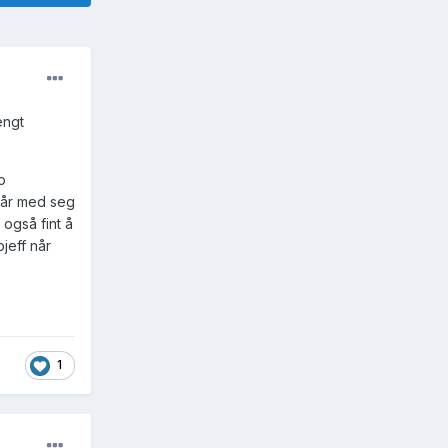
engt
o
får med seg
 også fint å
bjeff når
1