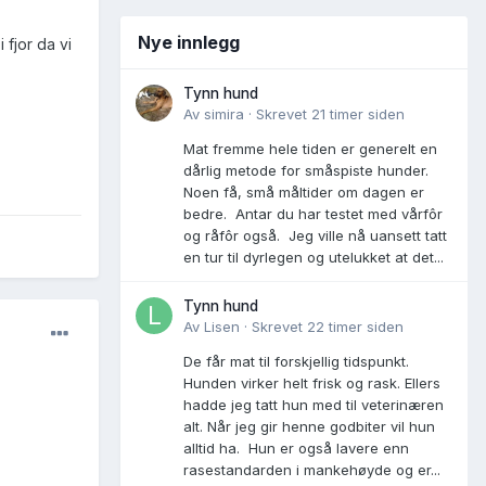
Nye innlegg
 fjor da vi
Tynn hund
Av
simira
·
Skrevet
21 timer siden
Mat fremme hele tiden er generelt en
dårlig metode for småspiste hunder.
Noen få, små måltider om dagen er
bedre. Antar du har testet med vårfôr
og råfôr også. Jeg ville nå uansett tatt
en tur til dyrlegen og utelukket at det...
Tynn hund
Av
Lisen
·
Skrevet
22 timer siden
De får mat til forskjellig tidspunkt.
Hunden virker helt frisk og rask. Ellers
hadde jeg tatt hun med til veterinæren
alt. Når jeg gir henne godbiter vil hun
alltid ha. Hun er også lavere enn
rasestandarden i mankehøyde og er...