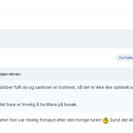
Forfatt
rjan skrev:
obber fullt da og samboer er bortreist, så det er ikke like optimalt so
 det bare er trivelig å ha Mana på besøk.
ehe! Hun var rimelig fornøyd etter den forrige turen!
Synd det ik