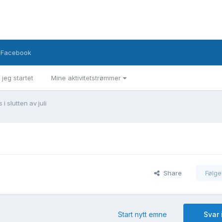
Facebook
 jeg startet
Mine aktivitetstrømmer
 slutten av juli
Share
Følge
Start nytt emne
Svar 