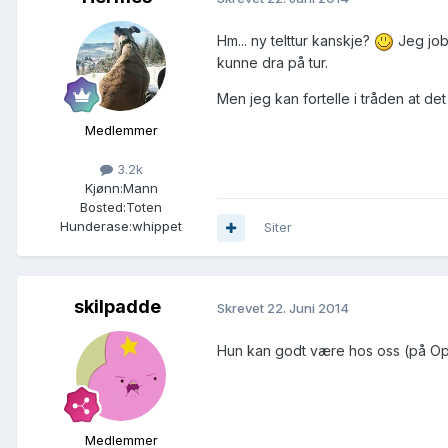
Hm... ny telttur kanskje?
Jeg jobb
kunne dra på tur.
Men jeg kan fortelle i tråden at de
Medlemmer
3.2k
Kjønn:
Mann
Bosted:
Toten
Hunderase:
whippet
Siter
skilpadde
Skrevet
22. Juni 2014
Hun kan godt være hos oss (på Op
Medlemmer