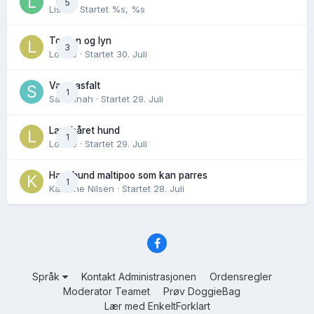
5
Lisen
· Startet
%s, %s
Torden og lyn
3
Lovise
· Startet
30. Juli
Varm asfalt
1
Savannah
· Startet
29. Juli
Langhåret hund
1
Lovise
· Startet
29. Juli
Hannhund maltipoo som kan parres
1
Karoline Nilsen
· Startet
28. Juli
Språk
Kontakt Administrasjonen
Ordensregler
Moderator Teamet
Prøv DoggieBag
Lær med EnkeltForklart