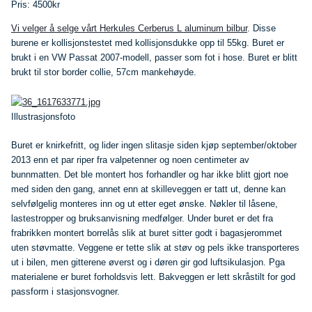
Pris: 4500kr
Vi velger å selge vårt Herkules Cerberus L aluminum bilbur
. Disse
burene er kollisjonstestet med kollisjonsdukke opp til 55kg. Buret er
brukt i en VW Passat 2007-modell, passer som fot i hose. Buret er blitt
brukt til stor border collie, 57cm mankehøyde.
Illustrasjonsfoto
Buret er knirkefritt, og lider ingen slitasje siden kjøp september/oktober
2013 enn et par riper fra valpetenner og noen centimeter av
bunnmatten. Det ble montert hos forhandler og har ikke blitt gjort noe
med siden den gang, annet enn at skilleveggen er tatt ut, denne kan
selvfølgelig monteres inn og ut etter eget ønske. Nøkler til låsene,
lastestropper og bruksanvisning medfølger. Under buret er det fra
frabrikken montert borrelås slik at buret sitter godt i bagasjerommet
uten støvmatte. Veggene er tette slik at støv og pels ikke transporteres
ut i bilen, men gitterene øverst og i døren gir god luftsikulasjon. Pga
materialene er buret forholdsvis lett. Bakveggen er lett skråstilt for god
passform i stasjonsvogner.