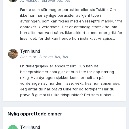
Av
Maskot
·
Skrevet
%s, %s
Første som slår meg er parasitter eller stoffskifte. Om
ikke hun har synlige parasitter av kjent type i
avføringen, som kan fikses med en reseptfri markkur fra
apoteket -> veterinær. Det er antakelig stoffskifte, om
hun alltid har vært sånn. Ikke sikkert at mer energirikt for
løser det, for det kan hende hun instinktivt vil spise...
Tynn hund
Av
simira
·
Skrevet
%s, %s
En dyrlegesjekk er absolutt lurt. Hun kan ha
helseproblemer som gjør at hun ikke tar opp næring
riktig. Hva dyrlegen sjekker kommer helt an på
vurderingen av hunden, rase, vekt, hva hun spiser osv.
Jeg antar du har prøvd ulike fõr og fõrtyper? Har du
prøvd å gi mat til ulike tidspunkter? Det som funket...
Nylig opprettede emner
Tynn hund