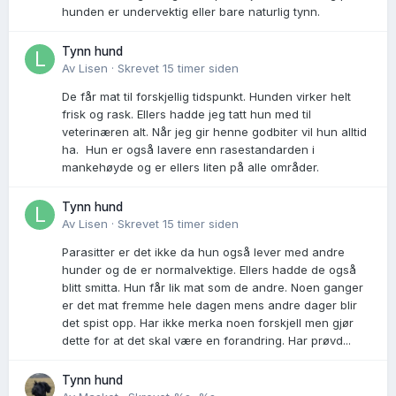
hunden er undervektig eller bare naturlig tynn.
Tynn hund
Av
Lisen
·
Skrevet
15 timer siden
De får mat til forskjellig tidspunkt. Hunden virker helt
frisk og rask. Ellers hadde jeg tatt hun med til
veterinæren alt. Når jeg gir henne godbiter vil hun alltid
ha. Hun er også lavere enn rasestandarden i
mankehøyde og er ellers liten på alle områder.
Tynn hund
Av
Lisen
·
Skrevet
15 timer siden
Parasitter er det ikke da hun også lever med andre
hunder og de er normalvektige. Ellers hadde de også
blitt smitta. Hun får lik mat som de andre. Noen ganger
er det mat fremme hele dagen mens andre dager blir
det spist opp. Har ikke merka noen forskjell men gjør
dette for at det skal være en forandring. Har prøvd...
Tynn hund