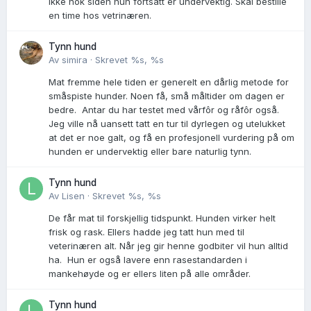
ikke nok siden hun fortsatt er undervektig. Skal bestille
en time hos vetrinæren.
Tynn hund
Av
simira
·
Skrevet
%s, %s
Mat fremme hele tiden er generelt en dårlig metode for
småspiste hunder. Noen få, små måltider om dagen er
bedre. Antar du har testet med vårfôr og råfôr også.
Jeg ville nå uansett tatt en tur til dyrlegen og utelukket
at det er noe galt, og få en profesjonell vurdering på om
hunden er undervektig eller bare naturlig tynn.
Tynn hund
Av
Lisen
·
Skrevet
%s, %s
De får mat til forskjellig tidspunkt. Hunden virker helt
frisk og rask. Ellers hadde jeg tatt hun med til
veterinæren alt. Når jeg gir henne godbiter vil hun alltid
ha. Hun er også lavere enn rasestandarden i
mankehøyde og er ellers liten på alle områder.
Tynn hund