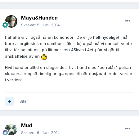
Maya&Hunden
Skrevet
5. Juni 2014
hahaha vi vil også ha en komondor!! De er jo helt nydelige! (må
bare allergitestes om samboer tåler de) også må vi uansett vente
til vi får bosatt oss på litt mer enn 45kvm i 4etg før vi går til
anskaffelse av en
Hvit hund er alltid en slager det.. hvit hund med "borrelås" pels.. i
skauen.. er også rimelig artig... spesielt når dusj/bad er det verste
i verden!!
Siter
Mud
Skrevet
6. Juni 2014