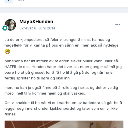
Maya&Hunden
Skrevet
6. Juni 2014
Ja de er kjempestore, så føler vi trenger å minst ha hus og
hageflekk før vi kan ta på oss en sånn en, men akk så nydelige
hahahaha har litt intrykk av at enten elsker pulier vann, eller så
HATER de det.. Hunden hater det over alt, noen ganger så må jeg
bære ho ut på gresset for å få ho til å gå på do, og når ho er
ferdig sprinter ho til døra og skal inn!
men, ho kan jo også finne på å rulle seg i søla, og det er veldig
moro.. helt til vi kommer hjem og skal vaskes...
Om vi snakker til ho når vi er i nærheten av badedøra så går ho å
legger seg innerst under kjøkkenbordet og later som om vi ikke
finnes.