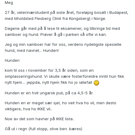
Meg
27 år, veterinærstudent på siste året, foreløpig bosatt i Budapest,
med tilholdsted Flesberg (3mil fra Kongsberg) i Norge.
Dagene går med på å lese til eksamener, og tilbringe tid med
samboer og hund. Prøver å gå i parken så ofte vi kan.
Jeg og min samboer har for oss, verdens nydeligste spesielle
hund, med navnet... Hunden!
Hunden
kom til oss i november for 3,5 år siden, som en
omplasseringshund. Vi skulle være fosterforeldre inntil hun fikk
nytt hjem.... jeppda, nytt hjem fikk ho jo iallefall
Hunden er en hvit ungarsk puli, på ca 4,5-5 år.
Hunden en er meget sær sjel, ho veit hva ho vil, men desto
viktigere, hva ho IKKE vil..
Noe av det som havner på IKKE lista..
Gå ut i regn (full stopp, stive ben. bæres)