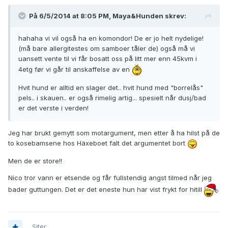
På 6/5/2014 at 8:05 PM, Maya&Hunden skrev:
hahaha vi vil også ha en komondor! De er jo helt nydelige!
(må bare allergitestes om samboer tåler de) også må vi
uansett vente til vi får bosatt oss på litt mer enn 45kvm i
4etg før vi går til anskaffelse av en
Hvit hund er alltid en slager det.. hvit hund med "borrelås"
pels.. i skauen.. er også rimelig artig... spesielt når dusj/bad
er det verste i verden!
Jeg har brukt gemytt som motargument, men etter å ha hilst på de
to kosebamsene hos Häxeboet falt det argumentet bort
Men de er store!!
Nico tror vann er etsende og får fullstendig angst tilmed når jeg
bader guttungen. Det er det eneste hun har vist frykt for hitill
Siter