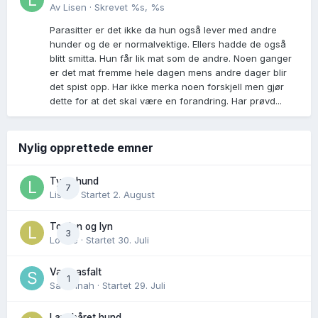
Av
Lisen
·
Skrevet
%s, %s
Parasitter er det ikke da hun også lever med andre
hunder og de er normalvektige. Ellers hadde de også
blitt smitta. Hun får lik mat som de andre. Noen ganger
er det mat fremme hele dagen mens andre dager blir
det spist opp. Har ikke merka noen forskjell men gjør
dette for at det skal være en forandring. Har prøvd...
Nylig opprettede emner
Tynn hund
7
Lisen
· Startet
2. August
Torden og lyn
3
Lovise
· Startet
30. Juli
Varm asfalt
1
Savannah
· Startet
29. Juli
Langhåret hund