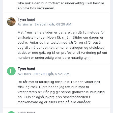
ikke nok siden hun fortsatt er undervektig. Skal bestille
en time hos vetrinæren.
Tynn hund
Av
simira
·
Skrevet
I går, 08:29 AM
Mat fremme hele tiden er generelt en dårlig metode for
småspiste hunder. Noen få, små måltider om dagen er
bedre. Antar du har testet med vårfôr og råfôr også.
Jeg ville nå uansett tatt en tur til dyrlegen og utelukket
at det er noe galt, og få en profesjonell vurdering på om
hunden er undervektig eller bare naturlig tynn.
Tynn hund
Av
Lisen
·
Skrevet
I går, 07:21 AM
De får mat til forskjellig tidspunkt. Hunden virker helt
frisk og rask. Ellers hadde jeg tatt hun med til
veterinæren alt. Når jeg gir henne godbiter vil hun alltid
ha. Hun er også lavere enn rasestandarden i
mankehøyde og er ellers liten på alle områder.