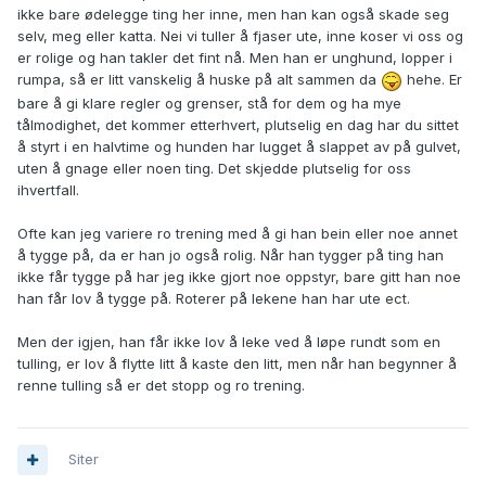
ikke bare ødelegge ting her inne, men han kan også skade seg
selv, meg eller katta. Nei vi tuller å fjaser ute, inne koser vi oss og
er rolige og han takler det fint nå. Men han er unghund, lopper i
rumpa, så er litt vanskelig å huske på alt sammen da
hehe. Er
bare å gi klare regler og grenser, stå for dem og ha mye
tålmodighet, det kommer etterhvert, plutselig en dag har du sittet
å styrt i en halvtime og hunden har lugget å slappet av på gulvet,
uten å gnage eller noen ting. Det skjedde plutselig for oss
ihvertfall.
Ofte kan jeg variere ro trening med å gi han bein eller noe annet
å tygge på, da er han jo også rolig. Når han tygger på ting han
ikke får tygge på har jeg ikke gjort noe oppstyr, bare gitt han noe
han får lov å tygge på. Roterer på lekene han har ute ect.
Men der igjen, han får ikke lov å leke ved å løpe rundt som en
tulling, er lov å flytte litt å kaste den litt, men når han begynner å
renne tulling så er det stopp og ro trening.
Siter