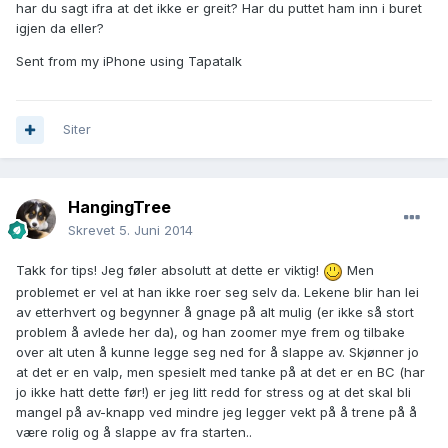
har du sagt ifra at det ikke er greit? Har du puttet ham inn i buret
igjen da eller?
Sent from my iPhone using Tapatalk
Siter
HangingTree
Skrevet
5. Juni 2014
Takk for tips! Jeg føler absolutt at dette er viktig!
Men
problemet er vel at han ikke roer seg selv da. Lekene blir han lei
av etterhvert og begynner å gnage på alt mulig (er ikke så stort
problem å avlede her da), og han zoomer mye frem og tilbake
over alt uten å kunne legge seg ned for å slappe av. Skjønner jo
at det er en valp, men spesielt med tanke på at det er en BC (har
jo ikke hatt dette før!) er jeg litt redd for stress og at det skal bli
mangel på av-knapp ved mindre jeg legger vekt på å trene på å
være rolig og å slappe av fra starten..