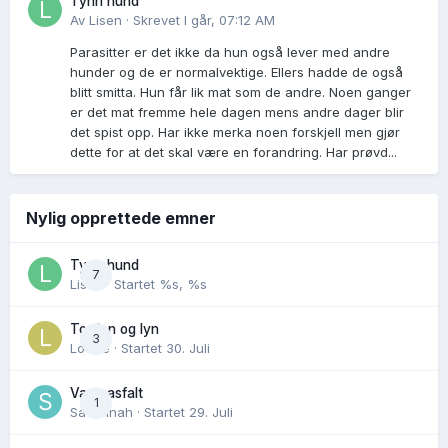
Tynn hund
Av
Lisen
·
Skrevet
I går, 07:12 AM
Parasitter er det ikke da hun også lever med andre
hunder og de er normalvektige. Ellers hadde de også
blitt smitta. Hun får lik mat som de andre. Noen ganger
er det mat fremme hele dagen mens andre dager blir
det spist opp. Har ikke merka noen forskjell men gjør
dette for at det skal være en forandring. Har prøvd...
Nylig opprettede emner
Tynn hund
7
Lisen
· Startet
%s, %s
Torden og lyn
3
Lovise
· Startet
30. Juli
Varm asfalt
1
Savannah
· Startet
29. Juli