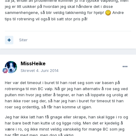
Så ja, endel av problemene kommer jo fra typiske valpeting, men
jeg er litt usikker på hvordan jeg skal håndere det i disse
sammenhengene, så blir veldig takknemlig for hjelp!
Andre
tips til rotrening vil også bli satt stor pris på!
Siter
MissHeike
Skrevet
4. Juni 2014
Her var det timeout i buret til han roet seg som var basen på
rotreninga til min BC valp. Nå gir jeg han alternativ å roe seg ved
pulten min hvor jeg sitter å tegner, er han så loppete og urolig at
han ikke roer seg der, så har jeg han i buret for timeout til han
roer seg ordentlig, så får han komme ut igjen.
Jeg har ikke latt han få gnage eller skrape, han skal ligge i ro og
har bare bedt han kutte ut og ligge rolig. Men det er kjedelig å
være i ro, og ikke minst veldig vanskelig for mange BC som jeg
har fått med meg, men dog så viktig.