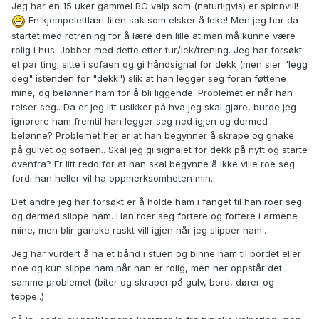
Jeg har en 15 uker gammel BC valp som (naturligvis) er spinnvill!
En kjempelettlært liten sak som elsker å leke! Men jeg har da
startet med rotrening for å lære den lille at man må kunne være
rolig i hus. Jobber med dette etter tur/lek/trening. Jeg har forsøkt
et par ting; sitte i sofaen og gi håndsignal for dekk (men sier "legg
deg" istenden for "dekk") slik at han legger seg foran føttene
mine, og belønner ham for å bli liggende. Problemet er når han
reiser seg.. Da er jeg litt usikker på hva jeg skal gjøre, burde jeg
ignorere ham fremtil han legger seg ned igjen og dermed
belønne? Problemet her er at han begynner å skrape og gnake
på gulvet og sofaen.. Skal jeg gi signalet for dekk på nytt og starte
ovenfra? Er litt redd for at han skal begynne å ikke ville roe seg
fordi han heller vil ha oppmerksomheten min..
Det andre jeg har forsøkt er å holde ham i fanget til han roer seg
og dermed slippe ham. Han roer seg fortere og fortere i armene
mine, men blir ganske raskt vill igjen når jeg slipper ham..
Jeg har vurdert å ha et bånd i stuen og binne ham til bordet eller
noe og kun slippe ham når han er rolig, men her oppstår det
samme problemet (biter og skraper på gulv, bord, dører og
teppe..)