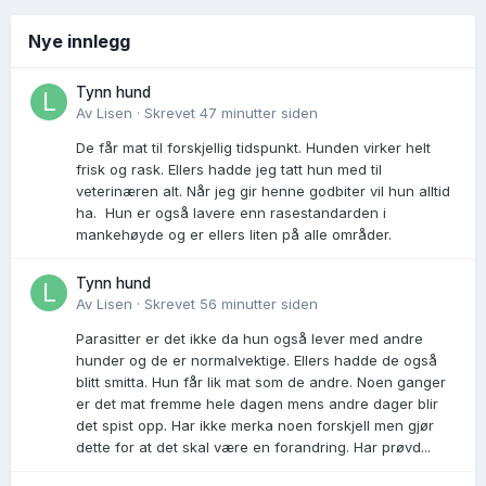
Nye innlegg
Tynn hund
Av
Lisen
·
Skrevet
47 minutter siden
De får mat til forskjellig tidspunkt. Hunden virker helt
frisk og rask. Ellers hadde jeg tatt hun med til
veterinæren alt. Når jeg gir henne godbiter vil hun alltid
ha. Hun er også lavere enn rasestandarden i
mankehøyde og er ellers liten på alle områder.
Tynn hund
Av
Lisen
·
Skrevet
56 minutter siden
Parasitter er det ikke da hun også lever med andre
hunder og de er normalvektige. Ellers hadde de også
blitt smitta. Hun får lik mat som de andre. Noen ganger
er det mat fremme hele dagen mens andre dager blir
det spist opp. Har ikke merka noen forskjell men gjør
dette for at det skal være en forandring. Har prøvd...