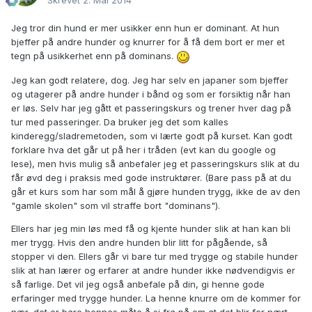
Skrevet
2. Mai 2014
Jeg tror din hund er mer usikker enn hun er dominant. At hun
bjeffer på andre hunder og knurrer for å få dem bort er mer et
tegn på usikkerhet enn på dominans.
Jeg kan godt relatere, dog. Jeg har selv en japaner som bjeffer
og utagerer på andre hunder i bånd og som er forsiktig når han
er løs. Selv har jeg gått et passeringskurs og trener hver dag på
tur med passeringer. Da bruker jeg det som kalles
kinderegg/sladremetoden, som vi lærte godt på kurset. Kan godt
forklare hva det går ut på her i tråden (evt kan du google og
lese), men hvis mulig så anbefaler jeg et passeringskurs slik at du
får øvd deg i praksis med gode instruktører. (Bare pass på at du
går et kurs som har som mål å gjøre hunden trygg, ikke de av den
"gamle skolen" som vil straffe bort "dominans").
Ellers har jeg min løs med få og kjente hunder slik at han kan bli
mer trygg. Hvis den andre hunden blir litt for pågående, så
stopper vi den. Ellers går vi bare tur med trygge og stabile hunder
slik at han lærer og erfarer at andre hunder ikke nødvendigvis er
så farlige. Det vil jeg også anbefale på din, gi henne gode
erfaringer med trygge hunder. La henne knurre om de kommer for
nær, det er bare hennes måte å si fra på om at det blir for nært.