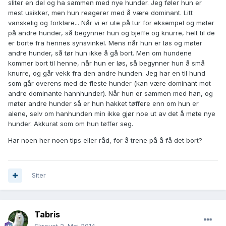
sliter en del og ha sammen med nye hunder. Jeg føler hun er
mest usikker, men hun reagerer med å være dominant. Litt
vanskelig og forklare... Når vi er ute på tur for eksempel og møter
på andre hunder, så begynner hun og bjeffe og knurre, helt til de
er borte fra hennes synsvinkel. Mens når hun er løs og møter
andre hunder, så tør hun ikke å gå bort. Men om hundene
kommer bort til henne, når hun er løs, så begynner hun å små
knurre, og går vekk fra den andre hunden. Jeg har en til hund
som går overens med de fleste hunder (kan være dominant mot
andre dominante hannhunder). Når hun er sammen med han, og
møter andre hunder så er hun hakket tøffere enn om hun er
alene, selv om hanhunden min ikke gjør noe ut av det å møte nye
hunder. Akkurat som om hun tøffer seg.
Har noen her noen tips eller råd, for å trene på å få det bort?
Siter
Tabris