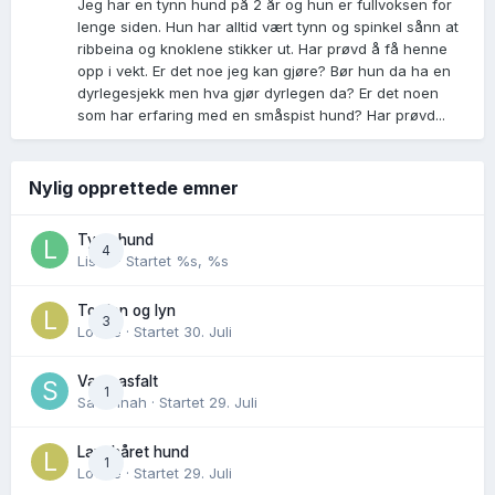
Jeg har en tynn hund på 2 år og hun er fullvoksen for
lenge siden. Hun har alltid vært tynn og spinkel sånn at
ribbeina og knoklene stikker ut. Har prøvd å få henne
opp i vekt. Er det noe jeg kan gjøre? Bør hun da ha en
dyrlegesjekk men hva gjør dyrlegen da? Er det noen
som har erfaring med en småspist hund? Har prøvd...
Nylig opprettede emner
Tynn hund
4
Lisen
· Startet
%s, %s
Torden og lyn
3
Lovise
· Startet
30. Juli
Varm asfalt
1
Savannah
· Startet
29. Juli
Langhåret hund
1
Lovise
· Startet
29. Juli