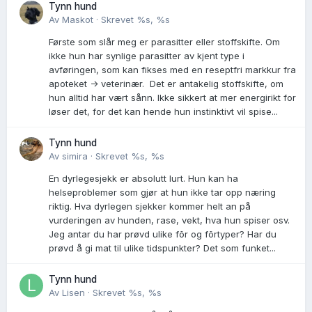
Tynn hund
Av
Maskot
·
Skrevet
%s, %s
Første som slår meg er parasitter eller stoffskifte. Om
ikke hun har synlige parasitter av kjent type i
avføringen, som kan fikses med en reseptfri markkur fra
apoteket -> veterinær. Det er antakelig stoffskifte, om
hun alltid har vært sånn. Ikke sikkert at mer energirikt for
løser det, for det kan hende hun instinktivt vil spise...
Tynn hund
Av
simira
·
Skrevet
%s, %s
En dyrlegesjekk er absolutt lurt. Hun kan ha
helseproblemer som gjør at hun ikke tar opp næring
riktig. Hva dyrlegen sjekker kommer helt an på
vurderingen av hunden, rase, vekt, hva hun spiser osv.
Jeg antar du har prøvd ulike fõr og fõrtyper? Har du
prøvd å gi mat til ulike tidspunkter? Det som funket...
Tynn hund
Av
Lisen
·
Skrevet
%s, %s