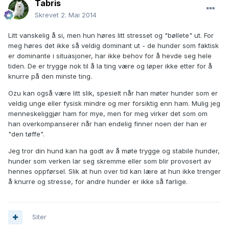
Tabris
Skrevet
2. Mai 2014
Litt vanskelig å si, men hun høres litt stresset og "bøllete" ut. For
meg høres det ikke så veldig dominant ut - de hunder som faktisk
er dominante i situasjoner, har ikke behov for å hevde seg hele
tiden. De er trygge nok til å la ting være og løper ikke etter for å
knurre på den minste ting.
Ozu kan også være litt slik, spesielt når han møter hunder som er
veldig unge eller fysisk mindre og mer forsiktig enn ham. Mulig jeg
menneskeliggjør ham for mye, men for meg virker det som om
han overkompanserer når han endelig finner noen der han er
"den tøffe".
Jeg tror din hund kan ha godt av å møte trygge og stabile hunder,
hunder som verken lar seg skremme eller som blir provosert av
hennes oppførsel. Slik at hun over tid kan lære at hun ikke trenger
å knurre og stresse, for andre hunder er ikke så farlige.
Siter