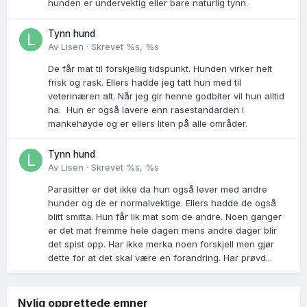
hunden er undervektig eller bare naturlig tynn.
Tynn hund
Av
Lisen
·
Skrevet
%s, %s
De får mat til forskjellig tidspunkt. Hunden virker helt
frisk og rask. Ellers hadde jeg tatt hun med til
veterinæren alt. Når jeg gir henne godbiter vil hun alltid
ha. Hun er også lavere enn rasestandarden i
mankehøyde og er ellers liten på alle områder.
Tynn hund
Av
Lisen
·
Skrevet
%s, %s
Parasitter er det ikke da hun også lever med andre
hunder og de er normalvektige. Ellers hadde de også
blitt smitta. Hun får lik mat som de andre. Noen ganger
er det mat fremme hele dagen mens andre dager blir
det spist opp. Har ikke merka noen forskjell men gjør
dette for at det skal være en forandring. Har prøvd...
Nylig opprettede emner