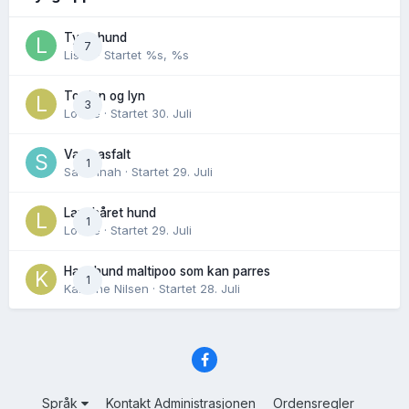
Tynn hund
7
Lisen
· Startet
%s, %s
Torden og lyn
3
Lovise
· Startet
30. Juli
Varm asfalt
1
Savannah
· Startet
29. Juli
Langhåret hund
1
Lovise
· Startet
29. Juli
Hannhund maltipoo som kan parres
1
Karoline Nilsen
· Startet
28. Juli
Språk
Kontakt Administrasjonen
Ordensregler