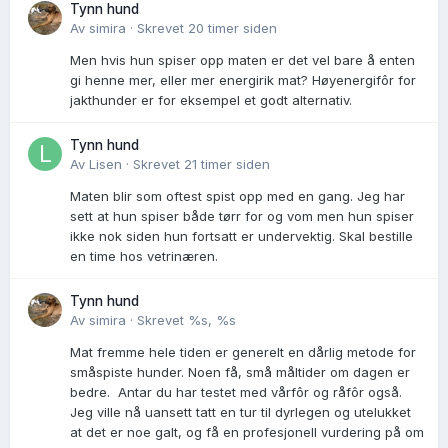
Tynn hund
Av
simira
·
Skrevet
20 timer siden
Men hvis hun spiser opp maten er det vel bare å enten
gi henne mer, eller mer energirik mat? Høyenergifôr for
jakthunder er for eksempel et godt alternativ.
Tynn hund
Av
Lisen
·
Skrevet
21 timer siden
Maten blir som oftest spist opp med en gang. Jeg har
sett at hun spiser både tørr for og vom men hun spiser
ikke nok siden hun fortsatt er undervektig. Skal bestille
en time hos vetrinæren.
Tynn hund
Av
simira
·
Skrevet
%s, %s
Mat fremme hele tiden er generelt en dårlig metode for
småspiste hunder. Noen få, små måltider om dagen er
bedre. Antar du har testet med vårfôr og råfôr også.
Jeg ville nå uansett tatt en tur til dyrlegen og utelukket
at det er noe galt, og få en profesjonell vurdering på om