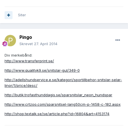
Siter
Pingo
Skrevet
27. April 2014
Div merkebånd:
http://www.transferprint.se/
http://www.qualityk9.se/snitslar-gul/349-0
http://adellshundservice.e.se/kategori/sportillbehor-snitslar-selar-
linor/1/price/desc/
http://butik.trofasthunddagis.se/sparsnitslar_neon_hundspar
http://www.crtzoo.com/sparsnitsel-lang50cm-p-1458-c-182.aspx
http://shop.textalk.se/se/article.php?id=16804&art=4153174