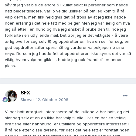
såvidt jeg vet ble de andre 5 i kullet solgt til personer som hadde
hatt belger tidligere. Var jo veldig usikker på om jeg kom til å få
valp derfra, men fikk heldigvis det på tross av at jeg ikke hadde
noen erfaring i det hele tatt med belger. Men jeg var ærlig om hva
jeg så etter i en hund og hva jeg ønsket å bruke den til, noe jeg
forklarte i en utfyllende mail. Det tror jeg er det viktigste - å være
ærlig overfor seg selv (!) og oppdretter om hva en ser for seg, en
god oppdretter stiller spørsmål og vurderer valpekjøperne sine
nøye. Dersom jeg hadde følt at oppdretteren ikke synes det var så
viktig hvem valpene gikk til, hadde jeg nok 'handlet' en annen
plass.
SFX
Skrevet
12. Oktober 2008
Vi har hatt ørtogførti interesserte på de kullene vi har hatt, og det
sier seg selv at en da ikke har valp til alle. Hvis en har en veldig
bra tispe eller hannhund, er utstillere og oppdrettere interessert i
å få noe etter disse dyrene, før det i det hele tatt er foretatt noen