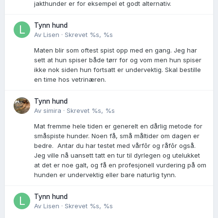
jakthunder er for eksempel et godt alternativ.
Tynn hund
Av
Lisen
·
Skrevet
%s, %s
Maten blir som oftest spist opp med en gang. Jeg har
sett at hun spiser både tørr for og vom men hun spiser
ikke nok siden hun fortsatt er undervektig. Skal bestille
en time hos vetrinæren.
Tynn hund
Av
simira
·
Skrevet
%s, %s
Mat fremme hele tiden er generelt en dårlig metode for
småspiste hunder. Noen få, små måltider om dagen er
bedre. Antar du har testet med vårfôr og råfôr også.
Jeg ville nå uansett tatt en tur til dyrlegen og utelukket
at det er noe galt, og få en profesjonell vurdering på om
hunden er undervektig eller bare naturlig tynn.
Tynn hund
Av
Lisen
·
Skrevet
%s, %s