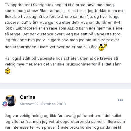
EN oppdretter i Sverige tok seg tid til å prate nøye med meg,
spørre meg ut osv. Blant annet; til tross for at jeg forklarte om min
fleksible hverdag nå de første årene sa hun "ja, og hvor lenge
studerer du? 5 år? Hva gjør du etter det? Hva om du får en 8-4
jobb? Labradoren er en rase som ALDRI bør være hjemme alene
så lenge. Det bør du tenke over". Jeg ble satt på valpeliste fordi
jeg forklarte hva jeg ville gjøre osv, men jeg ble litt skremt over
den utspørringen. Hvem vet hvor de er om 5-8 år?
Har også stått på valpeliste hos schäfer, uten at de krevde så
veldig mye mer. Men det var ikke bruksschäfer for å si det sånn
Carina
Skrevet
12. Oktober 2008
Jeg var veldig heldig og fikk førstevalg på hannhund i det kullet
jeg ville ha fra, men jeg vet at oppdretteren da sa nei til flere som
var interesserte. Hun prøver å avle brukshunder og sa da nei til