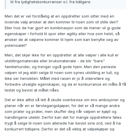
til fra lydighetskonkurranser o.l. fra tidligere.
Men det er vel forståelig at en oppdretter som sitter med en
lovende valp ønsker at den kommer til noen som vil stille den?
Eller hvis de har gjort en kombinasjon som de mener vil gi gode
egenskaper i forhold til spor eller agility eller hva som helst, så
ønsker de at valpene kommer til hjem som kan benytte seg av
potensialet?
Men, det skjer ikke for en oppdretter at alle valper i alle kull er
utstillingsmateriale eller bruksmateriale - de blir "bare"
familiehunder, og trenger også gode hjem. Men den peneste
valpen vil jeg aldri selge til noen som synes utstilling er tull, og
ikke ser hensikten. Målet med rasen er jo å videreføre og
forbedre utvalgte egenskaper, og da er konkurranse en måte å få
testet og bevist at målet nåes.
Det er ikke alltid så lett å skulle overbevise om ens ambisjoner og
planer når en er førstegangskjøper, for det er så mange andre
som prater og prater, men skuffer deg når valpen er kjøpt og
handlingene uteblir. Derfor kan det for mange oppdrettere føles
trygt å selge til noen som allerede har bevist sine ord, ved å ha
konkurrert tidligere. Derfor er det så viktig at valpekjøper og