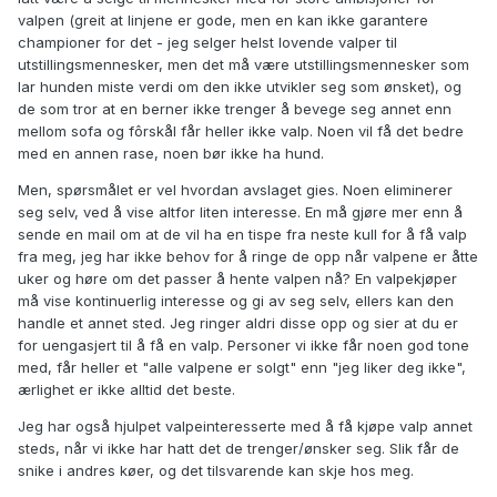
valpen (greit at linjene er gode, men en kan ikke garantere
championer for det - jeg selger helst lovende valper til
utstillingsmennesker, men det må være utstillingsmennesker som
lar hunden miste verdi om den ikke utvikler seg som ønsket), og
de som tror at en berner ikke trenger å bevege seg annet enn
mellom sofa og fôrskål får heller ikke valp. Noen vil få det bedre
med en annen rase, noen bør ikke ha hund.
Men, spørsmålet er vel hvordan avslaget gies. Noen eliminerer
seg selv, ved å vise altfor liten interesse. En må gjøre mer enn å
sende en mail om at de vil ha en tispe fra neste kull for å få valp
fra meg, jeg har ikke behov for å ringe de opp når valpene er åtte
uker og høre om det passer å hente valpen nå? En valpekjøper
må vise kontinuerlig interesse og gi av seg selv, ellers kan den
handle et annet sted. Jeg ringer aldri disse opp og sier at du er
for uengasjert til å få en valp. Personer vi ikke får noen god tone
med, får heller et "alle valpene er solgt" enn "jeg liker deg ikke",
ærlighet er ikke alltid det beste.
Jeg har også hjulpet valpeinteresserte med å få kjøpe valp annet
steds, når vi ikke har hatt det de trenger/ønsker seg. Slik får de
snike i andres køer, og det tilsvarende kan skje hos meg.