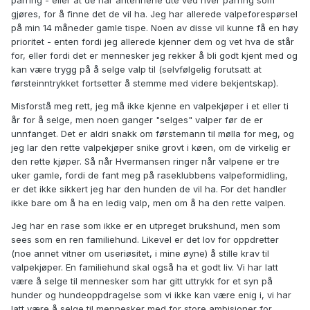
parring - eller at de har antennene ute ved hver parring som
gjøres, for å finne det de vil ha. Jeg har allerede valpeforespørsel
på min 14 måneder gamle tispe. Noen av disse vil kunne få en høy
prioritet - enten fordi jeg allerede kjenner dem og vet hva de står
for, eller fordi det er mennesker jeg rekker å bli godt kjent med og
kan være trygg på å selge valp til (selvfølgelig forutsatt at
førsteinntrykket fortsetter å stemme med videre bekjentskap).
Misforstå meg rett, jeg må ikke kjenne en valpekjøper i et eller ti
år for å selge, men noen ganger "selges" valper før de er
unnfanget. Det er aldri snakk om førstemann til mølla for meg, og
jeg lar den rette valpekjøper snike grovt i køen, om de virkelig er
den rette kjøper. Så når Hvermansen ringer når valpene er tre
uker gamle, fordi de fant meg på raseklubbens valpeformidling,
er det ikke sikkert jeg har den hunden de vil ha. For det handler
ikke bare om å ha en ledig valp, men om å ha den rette valpen.
Jeg har en rase som ikke er en utpreget brukshund, men som
sees som en ren familiehund. Likevel er det lov for oppdretter
(noe annet vitner om useriøsitet, i mine øyne) å stille krav til
valpekjøper. En familiehund skal også ha et godt liv. Vi har latt
være å selge til mennesker som har gitt uttrykk for et syn på
hunder og hundeoppdragelse som vi ikke kan være enig i, vi har
latt være å selge til mennesker med for store ambisjoner for