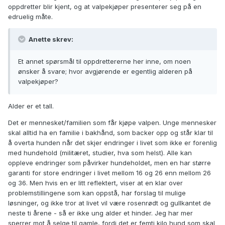
oppdretter blir kjent, og at valpekjøper presenterer seg på en
edruelig måte.
Anette skrev:
Et annet spørsmål til oppdrettererne her inne, om noen
ønsker å svare; hvor avgjørende er egentlig alderen på
valpekjøper?
Alder er et tall.
Det er mennesket/familien som får kjøpe valpen. Unge mennesker
skal alltid ha en familie i bakhånd, som backer opp og står klar til
å overta hunden når det skjer endringer i livet som ikke er forenlig
med hundehold (militæret, studier, hva som helst). Alle kan
oppleve endringer som påvirker hundeholdet, men en har større
garanti for store endringer i livet mellom 16 og 26 enn mellom 26
og 36. Men hvis en er litt reflektert, viser at en klar over
problemstillingene som kan oppstå, har forslag til mulige
løsninger, og ikke tror at livet vil være rosenrødt og gullkantet de
neste ti årene - så er ikke ung alder et hinder. Jeg har mer
sperrer mot å selge til gamle, fordi det er femti kilo hund som skal