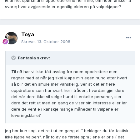
Et annet spørsmål til oppdrettererne her inne, om noen ønsker å
svare; hvor avgjørende er egentlig alderen på valpekjøper?
Toya
Skrevet
13. Oktober 2008
Fantasia skrev:
Til nå har vi ikke fått avslag fra noen oppdrettere men
regner med at når jeg skal kjøpe min egen hund etter hvert
så blir det en smule mer vanskelig. Ser at det er flere
oppdrettere som har svart her i tråden, hvordan gjør dere
det når dere ikke vil selge hund til enkelte personer, sier
dere det rett ut med en gang de viser sin interesse eller lar
dere de vent e i kanskje mange måneder til valpene er
leveringsklare?
jeg har kun sagt det rett ut en gang at " beklager du får faktisk
ikke kjøpe valpen", når to av de første spm ; ene er pris ( det