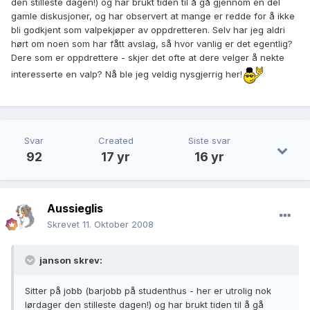
den stilleste dagen!) og har brukt tiden til å gå gjennom en del
gamle diskusjoner, og har observert at mange er redde for å ikke
bli godkjent som valpekjøper av oppdretteren. Selv har jeg aldri
hørt om noen som har fått avslag, så hvor vanlig er det egentlig?
Dere som er oppdrettere - skjer det ofte at dere velger å nekte
interesserte en valp? Nå ble jeg veldig nysgjerrig her!
Svar
Created
Siste svar
92
17 yr
16 yr
Aussieglis
Skrevet
11. Oktober 2008
janson skrev:
Sitter på jobb (barjobb på studenthus - her er utrolig nok
lørdager den stilleste dagen!) og har brukt tiden til å gå