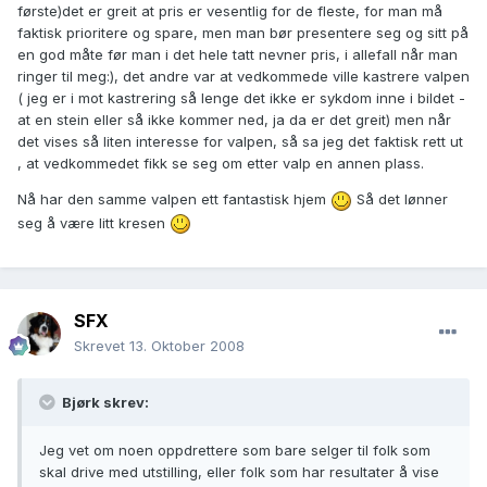
første)det er greit at pris er vesentlig for de fleste, for man må
faktisk prioritere og spare, men man bør presentere seg og sitt på
en god måte før man i det hele tatt nevner pris, i allefall når man
ringer til meg:), det andre var at vedkommede ville kastrere valpen
( jeg er i mot kastrering så lenge det ikke er sykdom inne i bildet -
at en stein eller så ikke kommer ned, ja da er det greit) men når
det vises så liten interesse for valpen, så sa jeg det faktisk rett ut
, at vedkommedet fikk se seg om etter valp en annen plass.
Nå har den samme valpen ett fantastisk hjem
Så det lønner
seg å være litt kresen
SFX
Skrevet
13. Oktober 2008
Bjørk skrev:
Jeg vet om noen oppdrettere som bare selger til folk som
skal drive med utstilling, eller folk som har resultater å vise