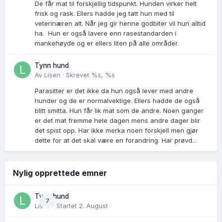
De får mat til forskjellig tidspunkt. Hunden virker helt
frisk og rask. Ellers hadde jeg tatt hun med til
veterinæren alt. Når jeg gir henne godbiter vil hun alltid
ha. Hun er også lavere enn rasestandarden i
mankehøyde og er ellers liten på alle områder.
Tynn hund
Av
Lisen
·
Skrevet
%s, %s
Parasitter er det ikke da hun også lever med andre
hunder og de er normalvektige. Ellers hadde de også
blitt smitta. Hun får lik mat som de andre. Noen ganger
er det mat fremme hele dagen mens andre dager blir
det spist opp. Har ikke merka noen forskjell men gjør
dette for at det skal være en forandring. Har prøvd...
Nylig opprettede emner
Tynn hund
7
Lisen
· Startet
2. August