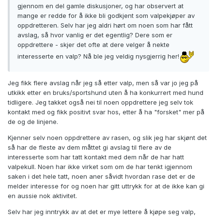
gjennom en del gamle diskusjoner, og har observert at
mange er redde for å ikke bli godkjent som valpekjøper av
oppdretteren. Selv har jeg aldri hørt om noen som har fått
avslag, så hvor vanlig er det egentlig? Dere som er
oppdrettere - skjer det ofte at dere velger å nekte
interesserte en valp? Nå ble jeg veldig nysgjerrig her!
Jeg fikk flere avslag når jeg så etter valp, men så var jo jeg på
utkikk etter en bruks/sportshund uten å ha konkurrert med hund
tidligere. Jeg takket også nei til noen oppdrettere jeg selv tok
kontakt med og fikk positivt svar hos, etter å ha "forsket" mer på
de og de linjene.
Kjenner selv noen oppdrettere av rasen, og slik jeg har skjønt det
så har de fleste av dem måttet gi avslag til flere av de
interesserte som har tatt kontakt med dem når de har hatt
valpekull. Noen har ikke virket som om de har tenkt igjennom
saken i det hele tatt, noen aner såvidt hvordan rase det er de
melder interesse for og noen har gitt uttrykk for at de ikke kan gi
en aussie nok aktivitet.
Selv har jeg inntrykk av at det er mye lettere å kjøpe seg valp,