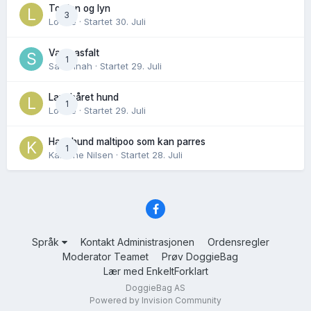
Torden og lyn
3
Lovise
· Startet
30. Juli
Varm asfalt
1
Savannah
· Startet
29. Juli
Langhåret hund
1
Lovise
· Startet
29. Juli
Hannhund maltipoo som kan parres
1
Karoline Nilsen
· Startet
28. Juli
Språk
Kontakt Administrasjonen
Ordensregler
Moderator Teamet
Prøv DoggieBag
Lær med EnkeltForklart
DoggieBag AS
Powered by Invision Community