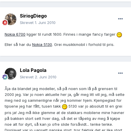
SiriogDiego
Skrevet
1. Juni 2010
Nokia 6700
ligger til rundt 1600. Finnes i mange fancy farger
Eller så har du
Nokia 5130
. Grei musikkmobil i forhold til pris.
Lola Pagola
Skrevet
2. Juni 2010
Åja da blandet jeg modeller, så på noen som lå på grensen til
2000 jeg. Var jo noen aktuelle her ja, går meg litt vill jeg, må sette
meg ned og sammenligne når jeg kommer hjem. Kjempeglad for
tipsene jeg har fått, tusen takk
5130 var jo absolutt til en grei
pris ja! Jeg må ikke glemme at de stakkars mobilene mine havner
på bakken stort sett hver dag, så det er tåpelig av meg å kjøpe
noe alt for dyrt, så kan jo ofre slide forsåvidt... tenke tenke.
Displayet var jo uansett ganske stort, tror faktisk det er like stort