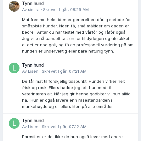
Tynn hund
Av
simira
·
Skrevet
I går, 08:29 AM
Mat fremme hele tiden er generelt en dårlig metode for
småspiste hunder. Noen få, små måltider om dagen er
bedre. Antar du har testet med vårfôr og råfôr også.
Jeg ville nå uansett tatt en tur til dyrlegen og utelukket
at det er noe galt, og få en profesjonell vurdering på om
hunden er undervektig eller bare naturlig tynn.
Tynn hund
Av
Lisen
·
Skrevet
I går, 07:21 AM
De får mat til forskjellig tidspunkt. Hunden virker helt
frisk og rask. Ellers hadde jeg tatt hun med til
veterinæren alt. Når jeg gir henne godbiter vil hun alltid
ha. Hun er også lavere enn rasestandarden i
mankehøyde og er ellers liten på alle områder.
Tynn hund
Av
Lisen
·
Skrevet
I går, 07:12 AM
Parasitter er det ikke da hun også lever med andre