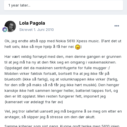
1 year later...
Lola Pagola
Skrevet
1. Juni 2010
Ok, jeg endte altså opp med Nokia 5610 Xpess music. (Fant det ut
helt selv, ikke så mye hjelp å få her nei
)
Har vært veldig fornøyd med den, men denne gangen er grunnen
til at jeg må ha ny at den fikk seg en omgang i vaskemaskinen.
Oppdaget det da maskinen sentrifugerte for fulle mugger :/
Mobilen virker faktisk fortsatt, bortsett fra at jeg ikke får på
bluetooth (ikke så farlig), og at volumknappen ikke virker (farlig,
for den står på maks så nå får jeg ikke hørt musikk). Den henger
kanskje ikke helt sammen lenger heller, batteriet tappes fort, og
den er litt oppløst. Men resten fungerer fett, imponert jeg
(kameraet var ødelagt fra før av)
Vel, jeg tror iallefall uansett jeg må begynne å se meg om etter en
arvtager, så slipper jeg å stresse om den dør akutt.
Samme kriterier som sist gang. Kunne godt tenke meg 5610 igjen,