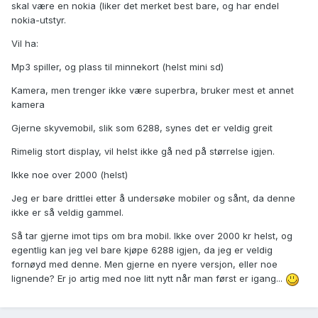
skal være en nokia (liker det merket best bare, og har endel
nokia-utstyr.
Vil ha:
Mp3 spiller, og plass til minnekort (helst mini sd)
Kamera, men trenger ikke være superbra, bruker mest et annet
kamera
Gjerne skyvemobil, slik som 6288, synes det er veldig greit
Rimelig stort display, vil helst ikke gå ned på størrelse igjen.
Ikke noe over 2000 (helst)
Jeg er bare drittlei etter å undersøke mobiler og sånt, da denne
ikke er så veldig gammel.
Så tar gjerne imot tips om bra mobil. Ikke over 2000 kr helst, og
egentlig kan jeg vel bare kjøpe 6288 igjen, da jeg er veldig
fornøyd med denne. Men gjerne en nyere versjon, eller noe
lignende? Er jo artig med noe litt nytt når man først er igang...