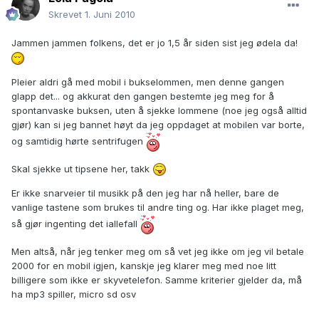
Skrevet
1. Juni 2010
Jammen jammen folkens, det er jo 1,5 år siden sist jeg ødela da!
Pleier aldri gå med mobil i bukselommen, men denne gangen
glapp det... og akkurat den gangen bestemte jeg meg for å
spontanvaske buksen, uten å sjekke lommene (noe jeg også alltid
gjør) kan si jeg bannet høyt da jeg oppdaget at mobilen var borte,
og samtidig hørte sentrifugen
Skal sjekke ut tipsene her, takk
Er ikke snarveier til musikk på den jeg har nå heller, bare de
vanlige tastene som brukes til andre ting og. Har ikke plaget meg,
så gjør ingenting det iallefall
Men altså, når jeg tenker meg om så vet jeg ikke om jeg vil betale
2000 for en mobil igjen, kanskje jeg klarer meg med noe litt
billigere som ikke er skyvetelefon. Samme kriterier gjelder da, må
ha mp3 spiller, micro sd osv