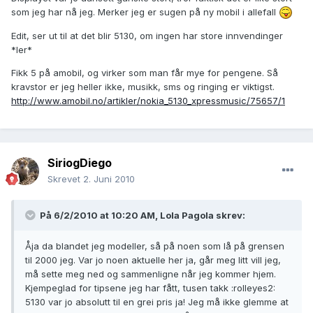
som jeg har nå jeg. Merker jeg er sugen på ny mobil i allefall
Edit, ser ut til at det blir 5130, om ingen har store innvendinger
*ler*
Fikk 5 på amobil, og virker som man får mye for pengene. Så
kravstor er jeg heller ikke, musikk, sms og ringing er viktigst.
http://www.amobil.no/artikler/nokia_5130_xpressmusic/75657/1
SiriogDiego
Skrevet
2. Juni 2010
På 6/2/2010 at 10:20 AM, Lola Pagola skrev:
Åja da blandet jeg modeller, så på noen som lå på grensen
til 2000 jeg. Var jo noen aktuelle her ja, går meg litt vill jeg,
må sette meg ned og sammenligne når jeg kommer hjem.
Kjempeglad for tipsene jeg har fått, tusen takk :rolleyes2:
5130 var jo absolutt til en grei pris ja! Jeg må ikke glemme at