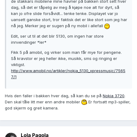
de stakkars mobilene mine havner på bakken stort sett hver
dag, så det er tåpelig av meg å kjøpe noe alt for dyrt, så
kan jo ofre slide forsåvidt... tenke tenke. Displayet var jo
uansett ganske stort, tror faktisk det er like stort som jeg har
nå jeg. Merker jeg er sugen på ny mobil i allefall
Edit, ser ut til at det blir 5130, om ingen har store
innvendinger *ler*
Fikk 5 på amobil, og virker som man får mye for pengene.
Så kravstor er jeg heller ikke, musikk, sms og ringing er
viktigst.
http://www.amobil.no/artikler/nokia_5130_xpressmusic/7565
7/1
Hvis den faller i bakken hver dag, så kan du se på
Nokia 3720
.
Den skal tåle litt mer enn andre mobiler
Er fortsatt mp3-spiller,
god skjerm og greit kamera.
Lola Pagola