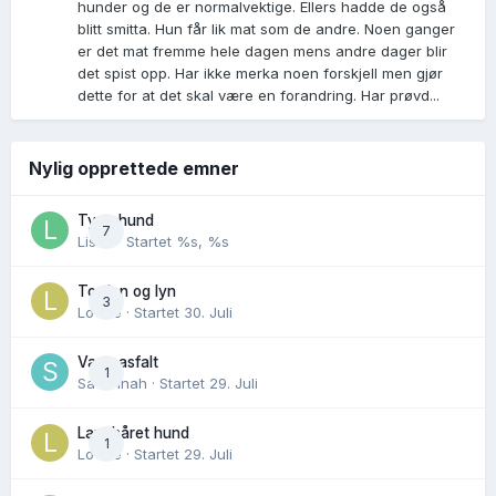
hunder og de er normalvektige. Ellers hadde de også
blitt smitta. Hun får lik mat som de andre. Noen ganger
er det mat fremme hele dagen mens andre dager blir
det spist opp. Har ikke merka noen forskjell men gjør
dette for at det skal være en forandring. Har prøvd...
Nylig opprettede emner
Tynn hund
7
Lisen
· Startet
%s, %s
Torden og lyn
3
Lovise
· Startet
30. Juli
Varm asfalt
1
Savannah
· Startet
29. Juli
Langhåret hund
1
Lovise
· Startet
29. Juli