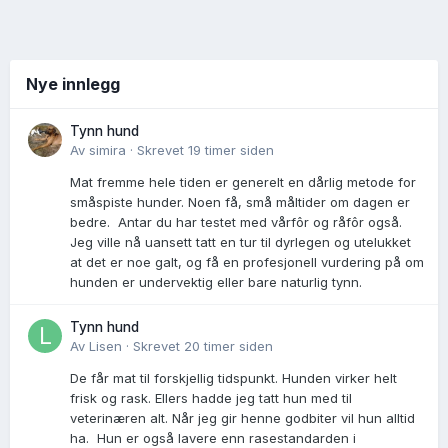
Nye innlegg
Tynn hund
Av
simira
·
Skrevet
19 timer siden
Mat fremme hele tiden er generelt en dårlig metode for
småspiste hunder. Noen få, små måltider om dagen er
bedre. Antar du har testet med vårfôr og råfôr også.
Jeg ville nå uansett tatt en tur til dyrlegen og utelukket
at det er noe galt, og få en profesjonell vurdering på om
hunden er undervektig eller bare naturlig tynn.
Tynn hund
Av
Lisen
·
Skrevet
20 timer siden
De får mat til forskjellig tidspunkt. Hunden virker helt
frisk og rask. Ellers hadde jeg tatt hun med til
veterinæren alt. Når jeg gir henne godbiter vil hun alltid
ha. Hun er også lavere enn rasestandarden i