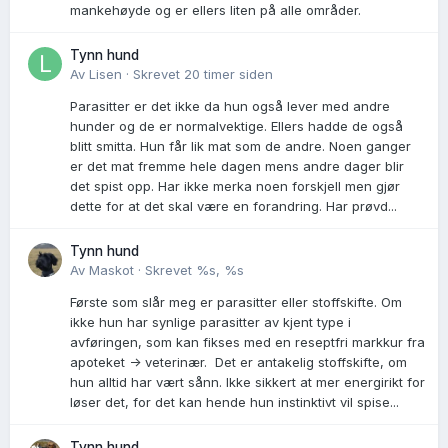
mankehøyde og er ellers liten på alle områder.
Tynn hund
Av
Lisen
·
Skrevet
20 timer siden
Parasitter er det ikke da hun også lever med andre
hunder og de er normalvektige. Ellers hadde de også
blitt smitta. Hun får lik mat som de andre. Noen ganger
er det mat fremme hele dagen mens andre dager blir
det spist opp. Har ikke merka noen forskjell men gjør
dette for at det skal være en forandring. Har prøvd...
Tynn hund
Av
Maskot
·
Skrevet
%s, %s
Første som slår meg er parasitter eller stoffskifte. Om
ikke hun har synlige parasitter av kjent type i
avføringen, som kan fikses med en reseptfri markkur fra
apoteket -> veterinær. Det er antakelig stoffskifte, om
hun alltid har vært sånn. Ikke sikkert at mer energirikt for
løser det, for det kan hende hun instinktivt vil spise...
Tynn hund