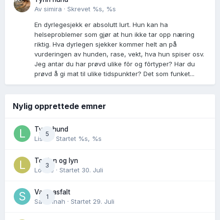
Av
simira
·
Skrevet
%s, %s
En dyrlegesjekk er absolutt lurt. Hun kan ha
helseproblemer som gjør at hun ikke tar opp næring
riktig. Hva dyrlegen sjekker kommer helt an på
vurderingen av hunden, rase, vekt, hva hun spiser osv.
Jeg antar du har prøvd ulike fõr og fõrtyper? Har du
prøvd å gi mat til ulike tidspunkter? Det som funket...
Nylig opprettede emner
Tynn hund
5
Lisen
· Startet
%s, %s
Torden og lyn
3
Lovise
· Startet
30. Juli
Varm asfalt
1
Savannah
· Startet
29. Juli