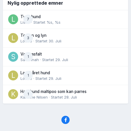
Nylig opprettede emner
Tynn hund
7
Lisen
· Startet
%s, %s
Torden og lyn
3
Lovise
· Startet
30. Juli
Varm asfalt
1
Savannah
· Startet
29. Juli
Langhåret hund
1
Lovise
· Startet
29. Juli
Hannhund maltipoo som kan parres
1
Karoline Nilsen
· Startet
28. Juli