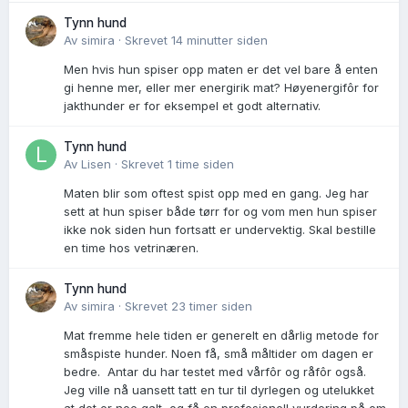
Tynn hund
Av
simira
·
Skrevet
14 minutter siden
Men hvis hun spiser opp maten er det vel bare å enten
gi henne mer, eller mer energirik mat? Høyenergifôr for
jakthunder er for eksempel et godt alternativ.
Tynn hund
Av
Lisen
·
Skrevet
1 time siden
Maten blir som oftest spist opp med en gang. Jeg har
sett at hun spiser både tørr for og vom men hun spiser
ikke nok siden hun fortsatt er undervektig. Skal bestille
en time hos vetrinæren.
Tynn hund
Av
simira
·
Skrevet
23 timer siden
Mat fremme hele tiden er generelt en dårlig metode for
småspiste hunder. Noen få, små måltider om dagen er
bedre. Antar du har testet med vårfôr og råfôr også.
Jeg ville nå uansett tatt en tur til dyrlegen og utelukket
at det er noe galt, og få en profesjonell vurdering på om