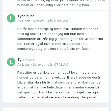
hunden er undervektig eller bare naturlig tynn.
Tynn hund
Av
Lisen
·
Skrevet
I går, 07:21 AM
De får mat til forskjellig tidspunkt. Hunden virker helt
frisk og rask. Ellers hadde jeg tatt hun med til
veterinæren alt. Når jeg gir henne godbiter vil hun alltid
ha. Hun er også lavere enn rasestandarden i
mankehøyde og er ellers liten på alle områder.
Tynn hund
Av
Lisen
·
Skrevet
I går, 07:12 AM
Parasitter er det ikke da hun også lever med andre
hunder og de er normalvektige. Ellers hadde de også
blitt smitta. Hun får lik mat som de andre. Noen ganger
er det mat fremme hele dagen mens andre dager blir
det spist opp. Har ikke merka noen forskjell men gjør
dette for at det skal være en forandring. Har prøvd...