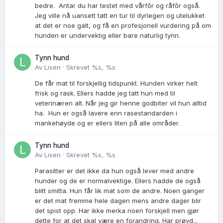
bedre. Antar du har testet med vårfôr og råfôr også.
Jeg ville nå uansett tatt en tur til dyrlegen og utelukket
at det er noe galt, og få en profesjonell vurdering på om
hunden er undervektig eller bare naturlig tynn.
Tynn hund
Av
Lisen
·
Skrevet
%s, %s
De får mat til forskjellig tidspunkt. Hunden virker helt
frisk og rask. Ellers hadde jeg tatt hun med til
veterinæren alt. Når jeg gir henne godbiter vil hun alltid
ha. Hun er også lavere enn rasestandarden i
mankehøyde og er ellers liten på alle områder.
Tynn hund
Av
Lisen
·
Skrevet
%s, %s
Parasitter er det ikke da hun også lever med andre
hunder og de er normalvektige. Ellers hadde de også
blitt smitta. Hun får lik mat som de andre. Noen ganger
er det mat fremme hele dagen mens andre dager blir
det spist opp. Har ikke merka noen forskjell men gjør
dette for at det skal være en forandring. Har prøvd...