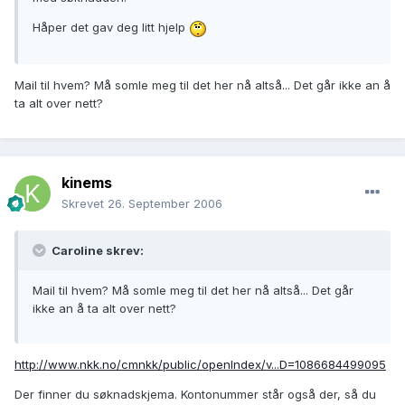
Håper det gav deg litt hjelp
Mail til hvem? Må somle meg til det her nå altså... Det går ikke an å
ta alt over nett?
kinems
Skrevet
26. September 2006
Caroline skrev:
Mail til hvem? Må somle meg til det her nå altså... Det går
ikke an å ta alt over nett?
http://www.nkk.no/cmnkk/public/openIndex/v...D=1086684499095
Der finner du søknadskjema. Kontonummer står også der, så du