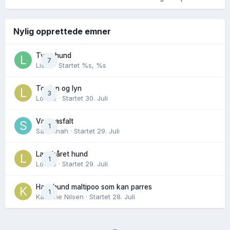
Nylig opprettede emner
Tynn hund
7
Lisen
· Startet
%s, %s
Torden og lyn
3
Lovise
· Startet
30. Juli
Varm asfalt
1
Savannah
· Startet
29. Juli
Langhåret hund
1
Lovise
· Startet
29. Juli
Hannhund maltipoo som kan parres
1
Karoline Nilsen
· Startet
28. Juli