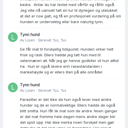
bedre. Antar du har testet med vårfôr og råfôr også.
Jeg ville nå uansett tatt en tur til dyrlegen og utelukket
at det er noe galt, og få en profesjonell vurdering på om
hunden er undervektig eller bare naturlig tynn.
Tynn hund
Av
Lisen
·
Skrevet
%s, %s
De får mat til forskjellig tidspunkt. Hunden virker helt
frisk og rask. Ellers hadde jeg tatt hun med til
veterinæren alt. Når jeg gir henne godbiter vil hun alltid
ha. Hun er også lavere enn rasestandarden i
mankehøyde og er ellers liten på alle områder.
Tynn hund
Av
Lisen
·
Skrevet
%s, %s
Parasitter er det ikke da hun også lever med andre
hunder og de er normalvektige. Ellers hadde de også
blitt smitta. Hun får lik mat som de andre. Noen ganger
er det mat fremme hele dagen mens andre dager blir
det spist opp. Har ikke merka noen forskjell men gjør