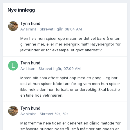
Nye innlegg
Tynn hund
Av
simira
·
Skrevet
I går, 08:04 AM
Men hvis hun spiser opp maten er det vel bare å enten
gi henne mer, eller mer energirik mat? Høyenergifôr for
jakthunder er for eksempel et godt alternativ.
Tynn hund
Av
Lisen
·
Skrevet
I går, 07:09 AM
Maten blir som oftest spist opp med en gang. Jeg har
sett at hun spiser både tørr for og vom men hun spiser
ikke nok siden hun fortsatt er undervektig. Skal bestille
en time hos vetrinæren.
Tynn hund
Av
simira
·
Skrevet
%s, %s
Mat fremme hele tiden er generelt en dårlig metode for
småspiste hunder. Noen få, små måltider om dagen er