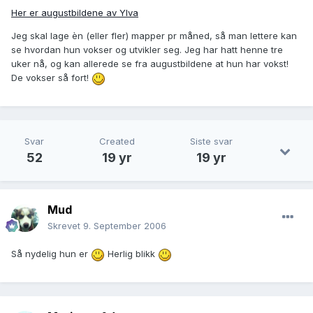
Her er augustbildene av Ylva
Jeg skal lage èn (eller fler) mapper pr måned, så man lettere kan
se hvordan hun vokser og utvikler seg. Jeg har hatt henne tre
uker nå, og kan allerede se fra augustbildene at hun har vokst!
De vokser så fort!
Svar
Created
Siste svar
52
19 yr
19 yr
Mud
Skrevet
9. September 2006
Så nydelig hun er
Herlig blikk