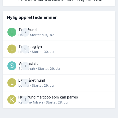
dette for at det skal være en forandring. Har prøvd...
Nylig opprettede emner
Tynn hund
7
Lisen
· Startet
%s, %s
Torden og lyn
3
Lovise
· Startet
30. Juli
Varm asfalt
1
Savannah
· Startet
29. Juli
Langhåret hund
1
Lovise
· Startet
29. Juli
Hannhund maltipoo som kan parres
1
Karoline Nilsen
· Startet
28. Juli