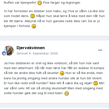
Ruffen var kjempefin!
Fine farger og tegninger.
Vi har forresten en dobber som nabo, og Ylva er sånn ca like stor
som hodet dens.
Håper hun skal tørre å leke med den når hun
blir litt større. Akkurat nå er hun ganske redd. Ikke rart. De er jo
kjemper i forhold.
Djervekvinnen
Skrevet
9. September 2006
Ja hvis dobberen er snill og ikke voldsom, så blir hun nok vant
med den etterhvert. Så når man først har fått en dobber til kompis
så blir de andre ikke fullt så skumle!
Hun er så lita enda, men
bare ha jevnlig omgang med andre hunder slik at hun blir tilvent.
Er hun like redd små hunder? Ikke lett å være lita og skjør!
Min
var sånn selv. Alt var så utrolig skummelt! Men med omgang med
snille hunder gikk det seg til med tiden.