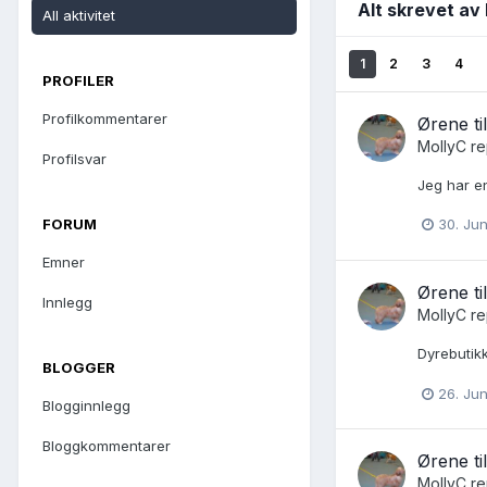
Alt skrevet av
All aktivitet
1
2
3
4
PROFILER
Profilkommentarer
Ørene ti
MollyC
re
Profilsvar
Jeg har en
FORUM
30. Jun
Emner
Ørene ti
Innlegg
MollyC
re
Dyrebutik
BLOGGER
26. Jun
Blogginnlegg
Bloggkommentarer
Ørene ti
MollyC
re