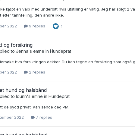
ikke kjøpt en valp med underbitt hvis utstilling er viktig. Jeg har solgt 2
tt etter tannfelling, den andre ikke.
ober 2022
9 replies
1
t og forsikring
plied to
Jenna
's emne in
Hundeprat
ersøke hva forsikringen dekker. Du kan tegne en forsikring som også gj
ober 2022
2 replies
et hund og halsbånd
plied to
Idunn
's emne in
Hundeprat
tt de sydd privat. Kan sende deg PM.
ptember 2022
7 replies