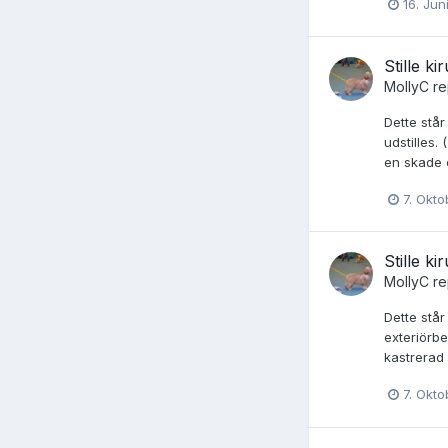
16. Jun
Stille k
MollyC
re
Dette står
udstilles.
en skade e
7. Okt
Stille k
MollyC
re
Dette står
exteriörbe
kastrerad 
7. Okt