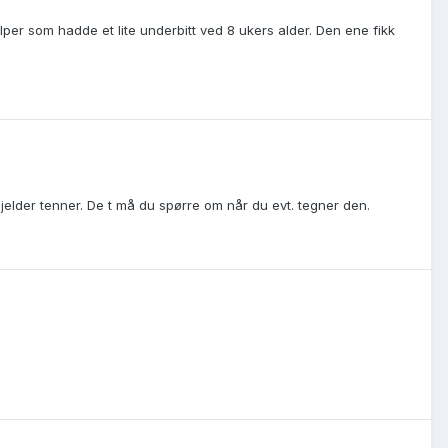
 valper som hadde et lite underbitt ved 8 ukers alder. Den ene fikk
elder tenner. De t må du spørre om når du evt. tegner den.