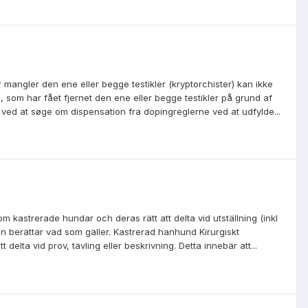
r mangler den ene eller begge testikler (kryptorchister) kan ikke
, som har fået fjernet den ene eller begge testikler på grund af
 ved at søge om dispensation fra dopingreglerne ved at udfylde...
om kastrerade hundar och deras rätt att delta vid utställning (inkl
en berättar vad som gäller. Kastrerad hanhund Kirurgiskt
lta vid prov, tävling eller beskrivning. Detta innebär att...