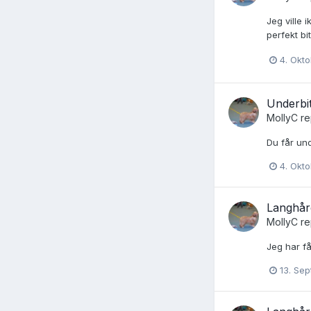
Jeg ville 
perfekt bi
4. Okt
Underbit
MollyC
re
Du får und
4. Okt
Langhår
MollyC
re
Jeg har få
13. Se