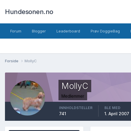
Hundesonen.no
Forum
Blogger
Leaderboard
Prøv DoggieBag
Forside
MollyC
MollyC
Medlemmer
INNHOLDSTELLER
BLE MED
741
1. April 2007