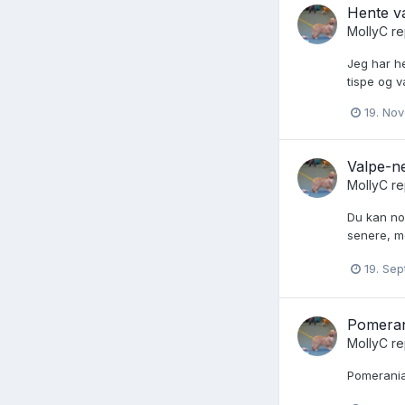
Hente va
MollyC
re
Jeg har he
tispe og v
19. No
Valpe-ne
MollyC
re
Du kan nok
senere, me
19. Se
Pomeran
MollyC
re
Pomerania