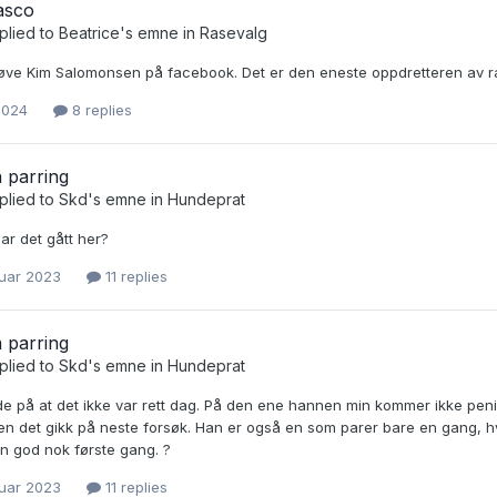
asco
plied to
Beatrice
's emne in
Rasevalg
ve Kim Salomonsen på facebook. Det er den eneste oppdretteren av rasen
2024
8 replies
 parring
plied to
Skd
's emne in
Hundeprat
ar det gått her?
nuar 2023
11 replies
 parring
plied to
Skd
's emne in
Hundeprat
e på at det ikke var rett dag. På den ene hannen min kommer ikke penis 
n det gikk på neste forsøk. Han er også en som parer bare en gang, hvis
en god nok første gang. ?
nuar 2023
11 replies