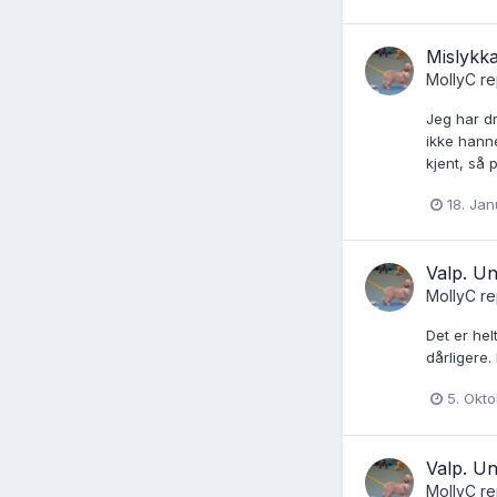
Mislykka
MollyC
re
Jeg har dr
ikke hanne
kjent, så 
18. Ja
Valp. Und
MollyC
re
Det er helt
dårligere.
5. Okt
Valp. Und
MollyC
re