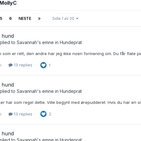
 MollyC
5
6
NESTE
Side 1 av 20
l hund
plied to
Savannah
's emne in
Hundeprat
 som er rett, den andre har jeg ikke noen formening om. Du får flate p
i
13 replies
1
l hund
plied to
Savannah
's emne in
Hundeprat
ker har som regel dette. Ville begynt med ørepudderet. Hvis du har en 
i
13 replies
2
l hund
plied to
Savannah
's emne in
Hundeprat