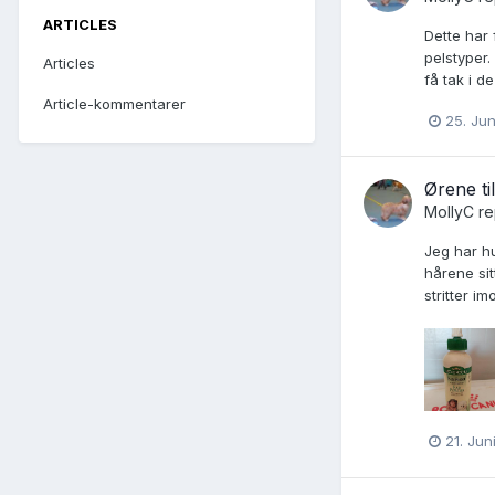
ARTICLES
Dette har 
pelstyper.
Articles
få tak i d
Article-kommentarer
25. Jun
Ørene ti
MollyC
re
Jeg har hu
hårene sit
stritter i
21. Jun