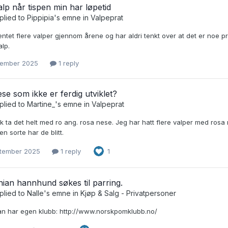
lp når tispen min har løpetid
plied to
Pippipia
's emne in
Valpeprat
ntet flere valper gjennom årene og har aldri tenkt over at det er noe pr
alp.
vember 2025
1 reply
se som ikke er ferdig utviklet?
plied to
Martine_
's emne in
Valpeprat
 ta det helt med ro ang. rosa nese. Jeg har hatt flere valper med rosa ne
n sorte har de blitt.
ptember 2025
1 reply
1
ian hannhund søkes til parring.
plied to
Nalle
's emne in
Kjøp & Salg - Privatpersoner
n har egen klubb: http://www.norskpomklubb.no/