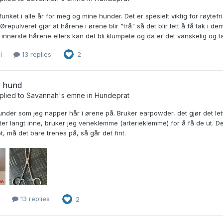
funket i alle år for meg og mine hunder. Det er spesielt viktig for røyte
 Ørepulveret gjør at hårene i ørene blir "trå" så det blir lett å få tak i d
e innerste hårene ellers kan det bli klumpete og da er det vanskelig og tar 
i
13 replies
2
l hund
plied to
Savannah
's emne in
Hundeprat
nder som jeg napper hår i ørene på. Bruker earpowder, det gjør det lett
ter langt inne, bruker jeg veneklemme (arterieklemme) for å få de ut. De
mot, må det bare trenes på, så går det fint.
i
13 replies
2