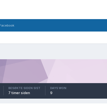
Facebook
BESØKTE SIDEN SIST
DAYS WON
7 timer siden
9