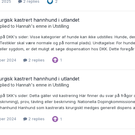
i 2025
2 replies
2
irurgisk kastrert hannhund i utlandet
plied to
Hannah
's emne in
Utstilling
 på DKK's sider: Visse kategorier af hunde kan ikke udstilles: Hunde, de
 (Testikler skal være normale og på normal plads). Undtagelse: For hunde
ller sygdom, er det muligt at søge dispensation hos DKK. Dette foregår
ober 2024
2 replies
1
irurgisk kastrert hannhund i utlandet
plied to
Hannah
's emne in
Utstilling
 på SKK's sider: Detta gäller vid kastrering Här finner du svar på frågor 
skrivning), prov, tävling eller beskrivning. Nationella Dopingkommission
hanhund Hanhund som kastrerats kirurgiskt medges generell dispens att de
ober 2024
2 replies
1