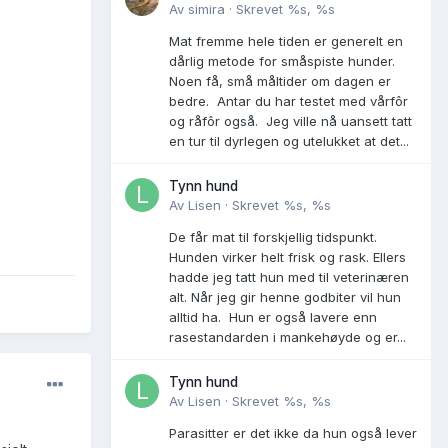
Av
simira
·
Skrevet
%s, %s
Mat fremme hele tiden er generelt en
dårlig metode for småspiste hunder.
Noen få, små måltider om dagen er
bedre. Antar du har testet med vårfôr
og råfôr også. Jeg ville nå uansett tatt
en tur til dyrlegen og utelukket at det...
Tynn hund
Av
Lisen
·
Skrevet
%s, %s
De får mat til forskjellig tidspunkt.
Hunden virker helt frisk og rask. Ellers
hadde jeg tatt hun med til veterinæren
alt. Når jeg gir henne godbiter vil hun
alltid ha. Hun er også lavere enn
rasestandarden i mankehøyde og er...
Tynn hund
Av
Lisen
·
Skrevet
%s, %s
Parasitter er det ikke da hun også lever