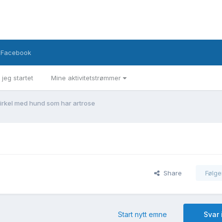
Facebook
 jeg startet
Mine aktivitetstrømmer
irkel med hund som har artrose
Share
Følge
Start nytt emne
Svar 