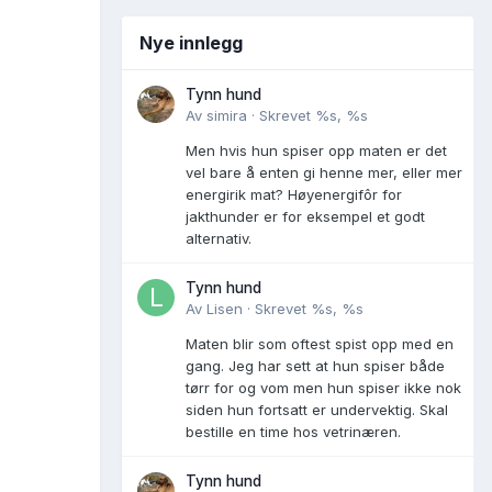
Nye innlegg
Tynn hund
Av
simira
·
Skrevet
%s, %s
Men hvis hun spiser opp maten er det
vel bare å enten gi henne mer, eller mer
energirik mat? Høyenergifôr for
jakthunder er for eksempel et godt
alternativ.
Tynn hund
Av
Lisen
·
Skrevet
%s, %s
Maten blir som oftest spist opp med en
gang. Jeg har sett at hun spiser både
tørr for og vom men hun spiser ikke nok
siden hun fortsatt er undervektig. Skal
bestille en time hos vetrinæren.
Tynn hund