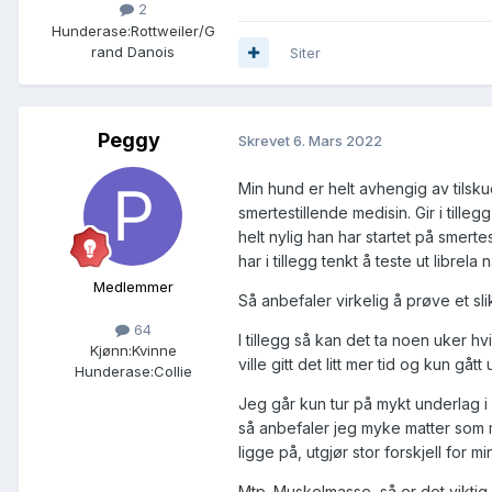
2
Hunderase:
Rottweiler/G
rand Danois
Siter
Peggy
Skrevet
6. Mars 2022
Min hund er helt avhengig av tilsku
smertestillende medisin. Gir i tille
helt nylig han har startet på smerte
har i tillegg tenkt å teste ut libre
Medlemmer
Så anbefaler virkelig å prøve et sl
64
I tillegg så kan det ta noen uker hv
Kjønn:
Kvinne
ville gitt det litt mer tid og kun gåt
Hunderase:
Collie
Jeg går kun tur på mykt underlag i 
så anbefaler jeg myke matter som 
ligge på, utgjør stor forskjell for m
Mtp. Muskelmasse, så er det viktig 