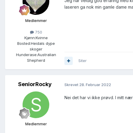
Jeg har veldig god erfaring med ki
laseren ga nok min gamle dame ma
Medlemmer
750
Kjønn:
Kvinne
Bosted:
Heidals dype
skoger
Hunderase:
Australian
Shepherd
Siter
SeniorRocky
Skrevet
28. Februar 2022
Nei det har vi ikke prøvd. I mitt n
Medlemmer