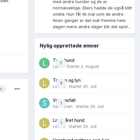
sielt
med andre hunder og de er
normalvektige. Ellers hadde de også blitt
smitta. Hun får lik mat som de andre.
Noen ganger er det mat fremme hele
dagen mens andre dager blir det spist...
Nylig opprettede emner
Tynn hund
7
Lisen
· Startet
2. August
Torden og lyn
3
Lovise
· Startet
30. Juli
er
Varm asfalt
1
Savannah
· Startet
29. Juli
Langhåret hund
1
Lovise
· Startet
29. Juli