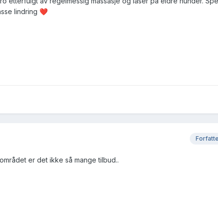
ro etterfulgt av regelmessig massasje og laser på eldre hunder. Spe
sse lindring
❤️
Forfatt
ærområdet er det ikke så mange tilbud..