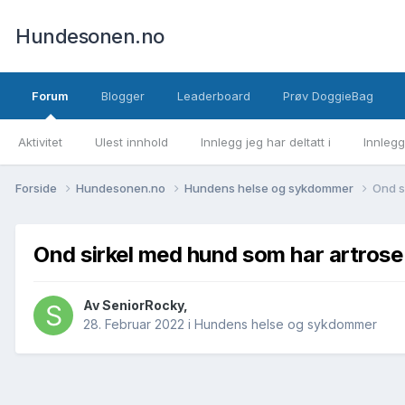
Hundesonen.no
Forum
Blogger
Leaderboard
Prøv DoggieBag
Aktivitet
Ulest innhold
Innlegg jeg har deltatt i
Innlegg
Forside
Hundesonen.no
Hundens helse og sykdommer
Ond s
Ond sirkel med hund som har artrose
Av
SeniorRocky
,
28. Februar 2022
i
Hundens helse og sykdommer