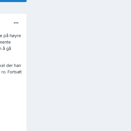
te på høyre
 mente
m å gå
rkel der han
ro. Fortsatt