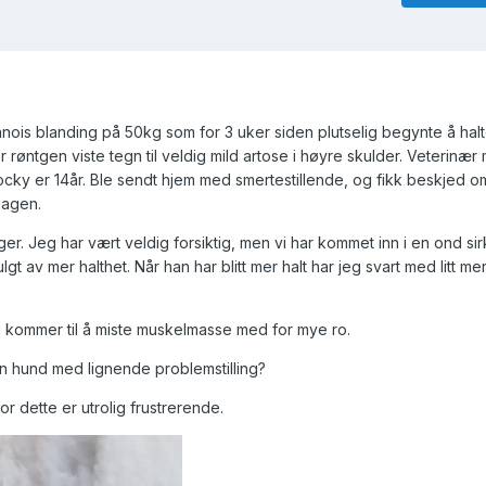
anois blanding på 50kg som for 3 uker siden plutselig begynte å hal
r røntgen viste tegn til veldig mild artose i høyre skulder. Veterinær
Rocky er 14år. Ble sendt hjem med smertestillende, og fikk beskjed o
dagen.
ager. Jeg har vært veldig forsiktig, men vi har kommet inn i en ond si
t av mer halthet. Når han har blitt mer halt har jeg svart med litt mer 
an kommer til å miste muskelmasse med for mye ro.
en hund med lignende problemstilling?
r dette er utrolig frustrerende.