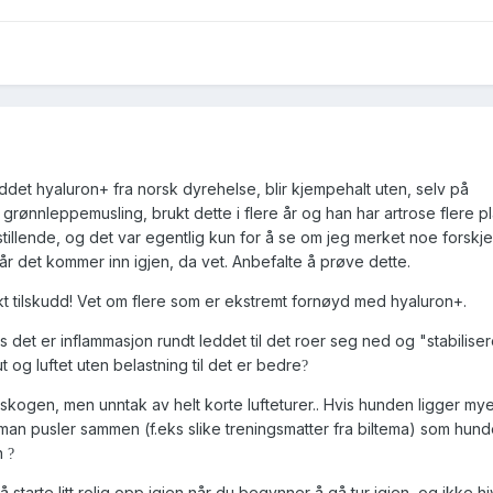
ddet hyaluron+ fra norsk dyrehelse, blir kjempehalt uten, selv på
gg grønnleppemusling, brukt dette i flere år og han har artrose flere p
stillende, og det var egentlig kun for å se om jeg merket noe forskjel
la når det kommer inn igjen, da vet. Anbefalte å prøve dette.
ikt tilskudd! Vet om flere som er ekstremt fornøyd med hyaluron+.
is det er inflammasjon rundt leddet til det roer seg ned og "stabilise
t ut og luftet uten belastning til det er bedre
?
skogen, men unntak av helt korte lufteturer.. Hvis hunden ligger mye
man pusler sammen (f.eks slike treningsmatter fra biltema) som hun
in
?
å starte litt rolig opp igjen når du begynner å gå tur igjen, og ikke 