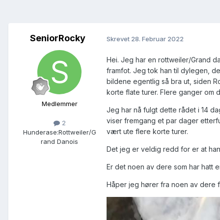
SeniorRocky
Skrevet
28. Februar 2022
Hei. Jeg har en rottweiler/Grand d
framfot. Jeg tok han til dylegen, de
bildene egentlig så bra ut, siden 
korte flate turer. Flere ganger om 
Medlemmer
Jeg har nå fulgt dette rådet i 14 d
viser fremgang et par dager etterfulg
2
vært ute flere korte turer.
Hunderase:
Rottweiler/G
rand Danois
Det jeg er veldig redd for er at h
Er det noen av dere som har hatt 
Håper jeg hører fra noen av dere fo