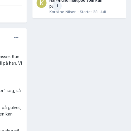
Hannhund maltipoo som kan
1
parres
Karoline Nilsen
· Startet
28. Juli
lasser. Kun
l på han. Vi
rer" seg, så
 på gulvet,
den kan
hive deg på