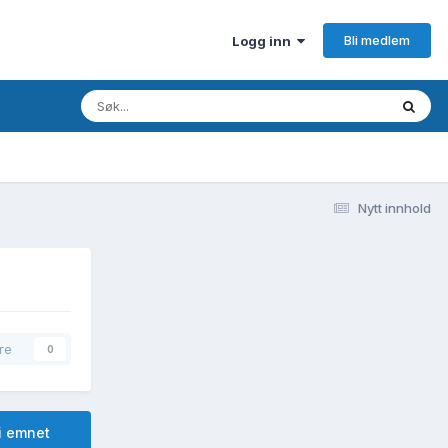
Bli medlem
Logg inn
Nytt innhold
re
0
i emnet