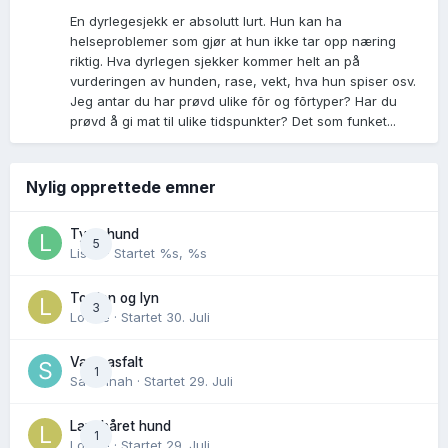
En dyrlegesjekk er absolutt lurt. Hun kan ha
helseproblemer som gjør at hun ikke tar opp næring
riktig. Hva dyrlegen sjekker kommer helt an på
vurderingen av hunden, rase, vekt, hva hun spiser osv.
Jeg antar du har prøvd ulike fõr og fõrtyper? Har du
prøvd å gi mat til ulike tidspunkter? Det som funket...
Nylig opprettede emner
Tynn hund
5
Lisen
· Startet
%s, %s
Torden og lyn
3
Lovise
· Startet
30. Juli
Varm asfalt
1
Savannah
· Startet
29. Juli
Langhåret hund
1
Lovise
· Startet
29. Juli