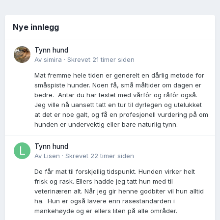
Nye innlegg
Tynn hund
Av
simira
·
Skrevet
21 timer siden
Mat fremme hele tiden er generelt en dårlig metode for
småspiste hunder. Noen få, små måltider om dagen er
bedre. Antar du har testet med vårfôr og råfôr også.
Jeg ville nå uansett tatt en tur til dyrlegen og utelukket
at det er noe galt, og få en profesjonell vurdering på om
hunden er undervektig eller bare naturlig tynn.
Tynn hund
Av
Lisen
·
Skrevet
22 timer siden
De får mat til forskjellig tidspunkt. Hunden virker helt
frisk og rask. Ellers hadde jeg tatt hun med til
veterinæren alt. Når jeg gir henne godbiter vil hun alltid
ha. Hun er også lavere enn rasestandarden i
mankehøyde og er ellers liten på alle områder.