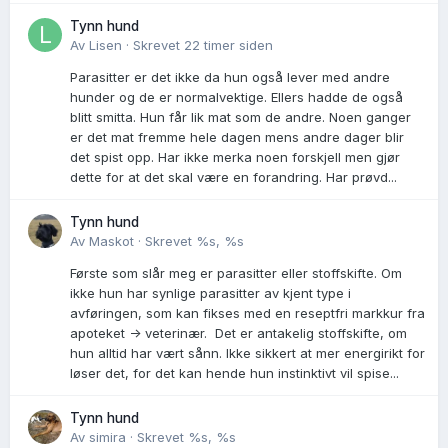
Tynn hund
Av
Lisen
·
Skrevet
22 timer siden
Parasitter er det ikke da hun også lever med andre
hunder og de er normalvektige. Ellers hadde de også
blitt smitta. Hun får lik mat som de andre. Noen ganger
er det mat fremme hele dagen mens andre dager blir
det spist opp. Har ikke merka noen forskjell men gjør
dette for at det skal være en forandring. Har prøvd...
Tynn hund
Av
Maskot
·
Skrevet
%s, %s
Første som slår meg er parasitter eller stoffskifte. Om
ikke hun har synlige parasitter av kjent type i
avføringen, som kan fikses med en reseptfri markkur fra
apoteket -> veterinær. Det er antakelig stoffskifte, om
hun alltid har vært sånn. Ikke sikkert at mer energirikt for
løser det, for det kan hende hun instinktivt vil spise...
Tynn hund
Av
simira
·
Skrevet
%s, %s