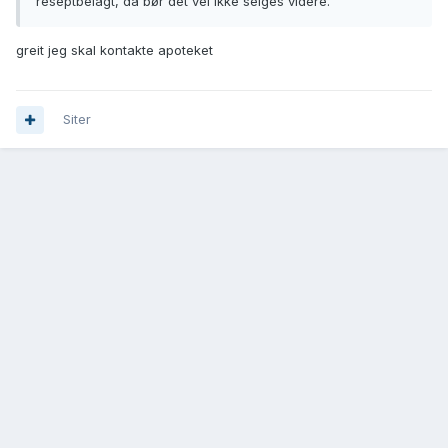
reseptbelagt, da bør det vel ikke selges videre.
greit jeg skal kontakte apoteket
Siter