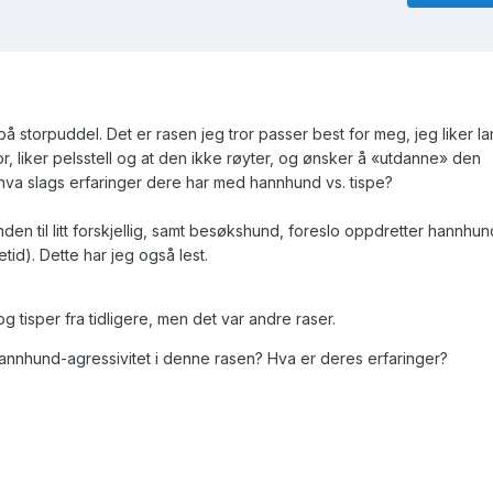
 på storpuddel. Det er rasen jeg tror passer best for meg, jeg liker 
r, liker pelsstell og at den ikke røyter, og ønsker å «utdanne» den
r hva slags erfaringer dere har med hannhund vs. tispe?
en til litt forskjellig, samt besøkshund, foreslo oppdretter hannhun
etid). Dette har jeg også lest.
 tisper fra tidligere, men det var andre raser.
annhund-agressivitet i denne rasen? Hva er deres erfaringer?