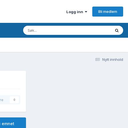
Bli medlem
Logg inn
Nytt innhold
re
0
i emnet