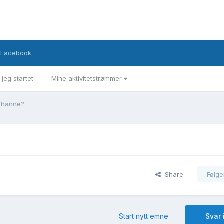
Facebook
 jeg startet
Mine aktivitetstrømmer
l-hanne?
Share
Følge
Start nytt emne
Svar 