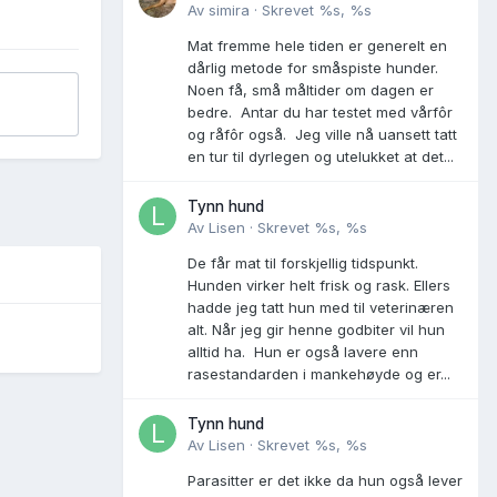
Av
simira
·
Skrevet
%s, %s
Mat fremme hele tiden er generelt en
dårlig metode for småspiste hunder.
Noen få, små måltider om dagen er
bedre. Antar du har testet med vårfôr
og råfôr også. Jeg ville nå uansett tatt
en tur til dyrlegen og utelukket at det...
Tynn hund
Av
Lisen
·
Skrevet
%s, %s
De får mat til forskjellig tidspunkt.
Hunden virker helt frisk og rask. Ellers
hadde jeg tatt hun med til veterinæren
alt. Når jeg gir henne godbiter vil hun
alltid ha. Hun er også lavere enn
rasestandarden i mankehøyde og er...
Tynn hund
Av
Lisen
·
Skrevet
%s, %s
Parasitter er det ikke da hun også lever