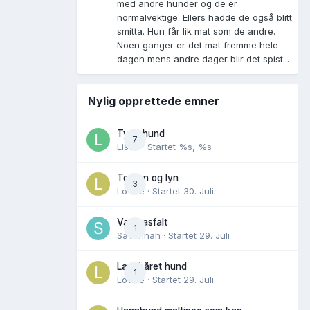
med andre hunder og de er
normalvektige. Ellers hadde de også blitt
smitta. Hun får lik mat som de andre.
Noen ganger er det mat fremme hele
dagen mens andre dager blir det spist...
Nylig opprettede emner
Tynn hund
7
Lisen
· Startet
%s, %s
Torden og lyn
3
Lovise
· Startet
30. Juli
Varm asfalt
1
Savannah
· Startet
29. Juli
Langhåret hund
1
Lovise
· Startet
29. Juli