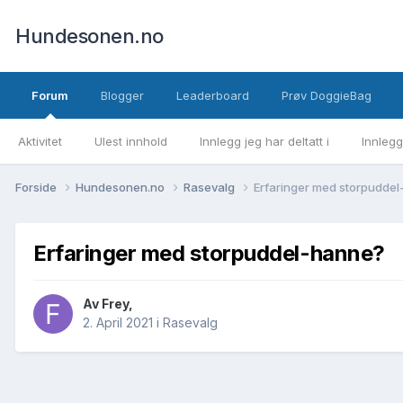
Hundesonen.no
Forum
Blogger
Leaderboard
Prøv DoggieBag
Aktivitet
Ulest innhold
Innlegg jeg har deltatt i
Innlegg
Forside
Hundesonen.no
Rasevalg
Erfaringer med storpudde
Erfaringer med storpuddel-hanne?
Av
Frey
,
2. April 2021
i
Rasevalg