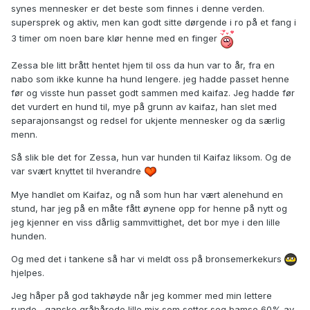
synes mennesker er det beste som finnes i denne verden.
supersprek og aktiv, men kan godt sitte dørgende i ro på et fang i
3 timer om noen bare klør henne med en finger
Zessa ble litt brått hentet hjem til oss da hun var to år, fra en
nabo som ikke kunne ha hund lengere. jeg hadde passet henne
før og visste hun passet godt sammen med kaifaz. Jeg hadde før
det vurdert en hund til, mye på grunn av kaifaz, han slet med
separajonsangst og redsel for ukjente mennesker og da særlig
menn.
Så slik ble det for Zessa, hun var hunden til Kaifaz liksom. Og de
var svært knyttet til hverandre
Mye handlet om Kaifaz, og nå som hun har vært alenehund en
stund, har jeg på en måte fått øynene opp for henne på nytt og
jeg kjenner en viss dårlig sammvittighet, det bor mye i den lille
hunden.
Og med det i tankene så har vi meldt oss på bronsemerkekurs
hjelpes.
Jeg håper på god takhøyde når jeg kommer med min lettere
runde , ganske gråhårede lille mix som setter seg bamse 60% av