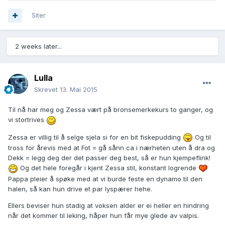
Siter
2 weeks later...
Lulla
Skrevet
13. Mai 2015
Til nå har meg og Zessa vært på bronsemerkekurs to ganger, og
vi stortrives
Zessa er villig til å selge sjela si for en bit fiskepudding
Og til
tross for årevis med at Fot = gå sånn ca i nærheten uten å dra og
Dekk = legg deg der det passer deg best, så er hun kjempeflink!
Og det hele foregår i kjent Zessa stil, konstant logrende
Pappa pleier å spøke med at vi burde feste en dynamo til den
halen, så kan hun drive et par lyspærer hehe.
Ellers beviser hun stadig at voksen alder er ei heller en hindring
når det kommer til leking, håper hun får mye glede av valpis.