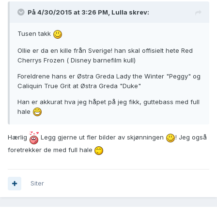
På 4/30/2015 at 3:26 PM, Lulla skrev:
Tusen takk
Ollie er da en kille från Sverige! han skal offisielt hete Red
Cherrys Frozen ( Disney barnefilm kull)
Foreldrene hans er Østra Greda Lady the Winter "Peggy" og
Caliquin True Grit at Østra Greda "Duke"
Han er akkurat hva jeg håpet på jeg fikk, guttebass med full
hale
Hærlig
Legg gjerne ut fler bilder av skjønningen
! Jeg også
foretrekker de med full hale
Siter