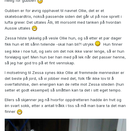
hellig for gubben
Gubben er for øvrig opphavet til navnet Ollie, det er et
skateboardtrix, nokså passende siden det går ut på noe sprett i
lufta greier. Det uttales Ålli, litt morsomt med tanken på hvordan
Aussie uttales
Zessa hilste lykkelig på vesle Ollie hun, og så etter et par dager
fikk hun et litt sånn tvilende -skal han bli?! utrykk
Hun finner
seg ikke i noe tull, og selv om det nok ikke varer lenge, så er hun
foreløpig sjef. Men hun ber han med på lek når det passer henne,
så jeg har god tro på et fint vennskap.
I motsetning til Zessa synes ikke Ollie at fremmede mennesker er
det beste på jord, så vi jobber med det, folk får ikke lov til å
overfallshilse, den energien kan de rette mot Zessa isteden (hun
setter et godt eksempel) så småtten kan ta det i sitt eget tempo.
Ellers så skjønner jeg nå hvorfor oppdretteren hadde èn hvit og
èn svart sokk, etter x antall tråkk i tiss så må man bare ta det man
finner