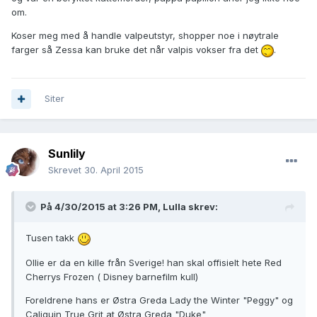
om.
Koser meg med å handle valpeutstyr, shopper noe i nøytrale
farger så Zessa kan bruke det når valpis vokser fra det
.
Siter
Sunlily
Skrevet
30. April 2015
På 4/30/2015 at 3:26 PM, Lulla skrev:
Tusen takk
Ollie er da en kille från Sverige! han skal offisielt hete Red
Cherrys Frozen ( Disney barnefilm kull)
Foreldrene hans er Østra Greda Lady the Winter "Peggy" og
Caliquin True Grit at Østra Greda "Duke"