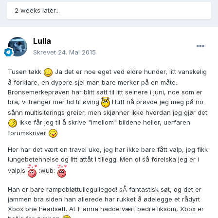
2 weeks later...
Lulla
Skrevet
24. Mai 2015
Tusen takk
Ja det er noe eget ved eldre hunder, litt vanskelig
å forklare, en dypere sjel man bare merker på en måte..
Bronsemerkeprøven har blitt satt til litt seinere i juni, noe som er
bra, vi trenger mer tid til øving
Huff nå prøvde jeg meg på no
sånn multisiterings greier, men skjønner ikke hvordan jeg gjør det
ikke får jeg til å skrive "imellom" bildene heller, uerfaren
forumskriver
Her har det vært en travel uke, jeg har ikke bare fått valp, jeg fikk
lungebetennelse og litt attåt i tillegg. Men oi så forelska jeg er i
valpis
:wub:
Han er bare rampebløttullegullegod! sÅ fantastisk søt, og det er
jammen bra siden han allerede har rukket å ødelegge et rådyrt
Xbox one headsett. ALT anna hadde vært bedre liksom, Xbox er