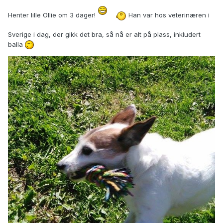
Henter lille Ollie om 3 dager!
Han var hos veterinæren i
Sverige i dag, der gikk det bra, så nå er alt på plass, inkludert
balla