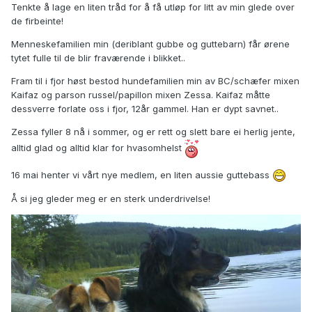
Tenkte å lage en liten tråd for å få utløp for litt av min glede over
de firbeinte!
Menneskefamilien min (deriblant gubbe og guttebarn) får ørene
tytet fulle til de blir fraværende i blikket..
Fram til i fjor høst bestod hundefamilien min av BC/schæfer mixen
Kaifaz og parson russel/papillon mixen Zessa. Kaifaz måtte
dessverre forlate oss i fjor, 12år gammel. Han er dypt savnet..
Zessa fyller 8 nå i sommer, og er rett og slett bare ei herlig jente,
alltid glad og alltid klar for hvasomhelst
16 mai henter vi vårt nye medlem, en liten aussie guttebass
Å si jeg gleder meg er en sterk underdrivelse!