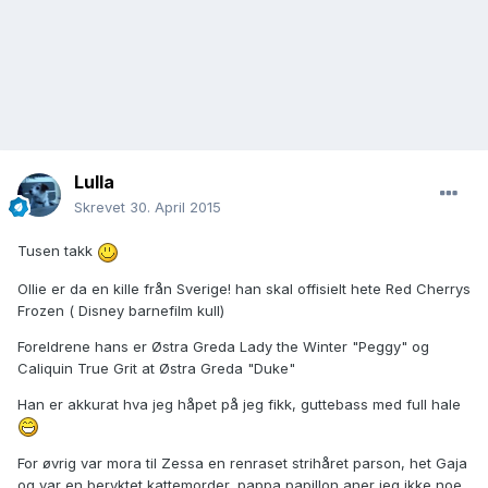
Lulla
Skrevet
30. April 2015
Tusen takk
Ollie er da en kille från Sverige! han skal offisielt hete Red Cherrys
Frozen ( Disney barnefilm kull)
Foreldrene hans er Østra Greda Lady the Winter "Peggy" og
Caliquin True Grit at Østra Greda "Duke"
Han er akkurat hva jeg håpet på jeg fikk, guttebass med full hale
For øvrig var mora til Zessa en renraset strihåret parson, het Gaja
og var en beryktet kattemorder, pappa papillon aner jeg ikke noe