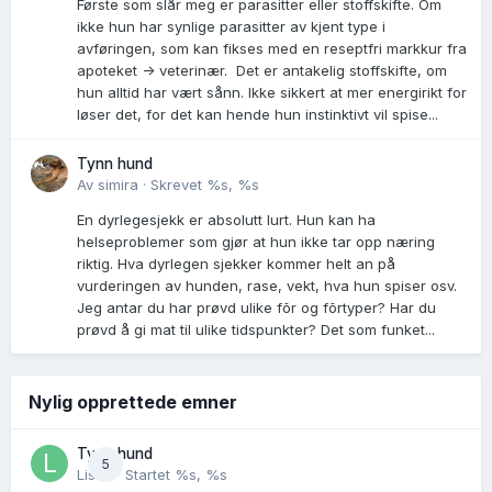
Første som slår meg er parasitter eller stoffskifte. Om
ikke hun har synlige parasitter av kjent type i
avføringen, som kan fikses med en reseptfri markkur fra
apoteket -> veterinær. Det er antakelig stoffskifte, om
hun alltid har vært sånn. Ikke sikkert at mer energirikt for
løser det, for det kan hende hun instinktivt vil spise...
Tynn hund
Av
simira
·
Skrevet
%s, %s
En dyrlegesjekk er absolutt lurt. Hun kan ha
helseproblemer som gjør at hun ikke tar opp næring
riktig. Hva dyrlegen sjekker kommer helt an på
vurderingen av hunden, rase, vekt, hva hun spiser osv.
Jeg antar du har prøvd ulike fõr og fõrtyper? Har du
prøvd å gi mat til ulike tidspunkter? Det som funket...
Nylig opprettede emner
Tynn hund
5
Lisen
· Startet
%s, %s