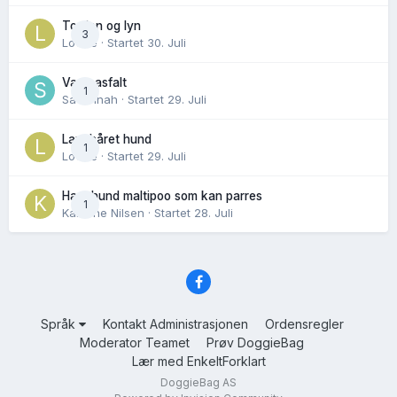
Torden og lyn
3
Lovise
· Startet
30. Juli
Varm asfalt
1
Savannah
· Startet
29. Juli
Langhåret hund
1
Lovise
· Startet
29. Juli
Hannhund maltipoo som kan parres
1
Karoline Nilsen
· Startet
28. Juli
Språk
Kontakt Administrasjonen
Ordensregler
Moderator Teamet
Prøv DoggieBag
Lær med EnkeltForklart
DoggieBag AS