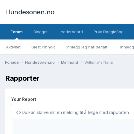
Hundesonen.no
Forum
Blogger
Leaderboard
Prøv DoggieBag
Aktivitet
Ulest innhold
Innlegg jeg har deltatt i
Innlegg
Forside
Hundesonen.no
Min hund
Willemo's Nemi
Rapporter
Your Report
Du kan skrive inn en melding til å følge med rapporten