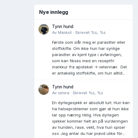
Nye innlegg
Tynn hund
Av
Maskot
·
Skrevet
%s, %s
Første som slår meg er parasitter eller
stoffskifte. Om ikke hun har synlige
parasitter av kjent type i avføringen,
som kan fikses med en reseptfri
markkur fra apoteket -> veterinær. Det
er antakelig stoffskifte, om hun alltid...
Tynn hund
Av
simira
·
Skrevet
%s, %s
En dyrlegesjekk er absolutt lurt. Hun kan
ha helseproblemer som gjør at hun ikke
tar opp næring riktig. Hva dyrlegen
sjekker kommer helt an på vurderingen
av hunden, rase, vekt, hva hun spiser
osv. Jeg antar du har prøvd ulike fõr...