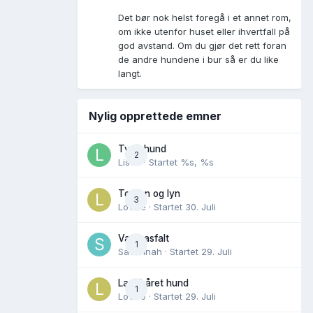
Det bør nok helst foregå i et annet rom,
om ikke utenfor huset eller ihvertfall på
god avstand. Om du gjør det rett foran
de andre hundene i bur så er du like
langt.
Nylig opprettede emner
Tynn hund
2
Lisen
· Startet
%s, %s
Torden og lyn
3
Lovise
· Startet
30. Juli
Varm asfalt
1
Savannah
· Startet
29. Juli
Langhåret hund
1
Lovise
· Startet
29. Juli