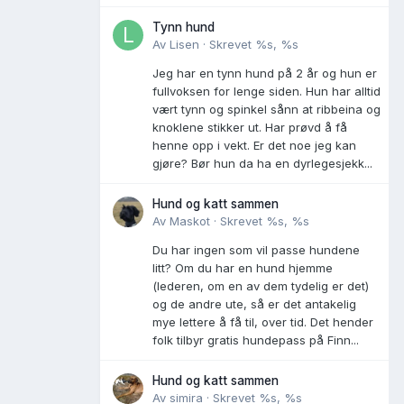
Tynn hund
Av
Lisen
·
Skrevet
%s, %s
Jeg har en tynn hund på 2 år og hun er
fullvoksen for lenge siden. Hun har alltid
vært tynn og spinkel sånn at ribbeina og
knoklene stikker ut. Har prøvd å få
henne opp i vekt. Er det noe jeg kan
gjøre? Bør hun da ha en dyrlegesjekk...
Hund og katt sammen
Av
Maskot
·
Skrevet
%s, %s
Du har ingen som vil passe hundene
litt? Om du har en hund hjemme
(lederen, om en av dem tydelig er det)
og de andre ute, så er det antakelig
mye lettere å få til, over tid. Det hender
folk tilbyr gratis hundepass på Finn...
Hund og katt sammen
Av
simira
·
Skrevet
%s, %s