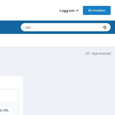
Bli medlem
Logg inn
Nytt innhold
ra URL