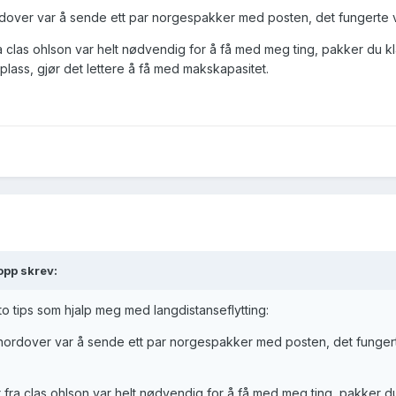
nordover var å sende ett par norgespakker med posten, det fungerte v
clas ohlson var helt nødvendig for å få med meg ting, pakker du k
 plass, gjør det lettere å få med makskapasitet.
opp skrev:
to tips som hjalp meg med langdistanseflytting:
ta nordover var å sende ett par norgespakker med posten, det funger
ra clas ohlson var helt nødvendig for å få med meg ting, pakker d