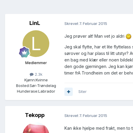
LinL
Skrevet
7. Februar 2015
Jeg prøver alt! Man vet jo aldri
Jeg skal flytte, har et lite flyttelas
sørover og har plass til litt utstyr?
en bag med klær eller noen bildekk
Medlemmer
den gode gjerningen. Jeg kan kjøre
timer frA Trondheim om det er beh
2.3k
Kjønn:
Kvinne
Bosted:
Sør-Trøndelag
Hunderase:
Labrador
Siter
Tekopp
Skrevet
7. Februar 2015
Kan ikke hjelpe med frakt, men to 