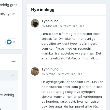
eldig greit.
Nye innlegg
lær/dyner
Tynn hund
Av
Maskot
·
Skrevet
%s, %s
Første som slår meg er parasitter eller
stoffskifte. Om ikke hun har synlige
2
parasitter av kjent type i avføringen,
som kan fikses med en reseptfri
markkur fra apoteket -> veterinær. Det
er antakelig stoffskifte, om hun alltid...
Tynn hund
Av
simira
·
Skrevet
%s, %s
En dyrlegesjekk er absolutt lurt. Hun kan
ha helseproblemer som gjør at hun ikke
tar opp næring riktig. Hva dyrlegen
te veldig
sjekker kommer helt an på vurderingen
av hunden, rase, vekt, hva hun spiser
osv. Jeg antar du har prøvd ulike fõr...
u