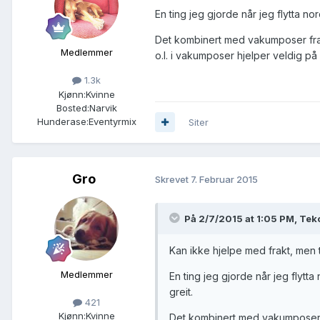
En ting jeg gjorde når jeg flytta 
Det kombinert med vakumposer fra 
Medlemmer
o.l. i vakumposer hjelper veldig på
1.3k
Kjønn:
Kvinne
Bosted:
Narvik
Hunderase:
Eventyrmix
Siter
Gro
Skrevet
7. Februar 2015
På 2/7/2015 at 1:05 PM, Tek
Kan ikke hjelpe med frakt, men 
Medlemmer
En ting jeg gjorde når jeg flyt
greit.
421
Kjønn:
Kvinne
Det kombinert med vakumposer f