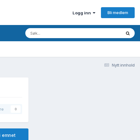
Bli medlem
Logg inn
Nytt innhold
re
0
i emnet