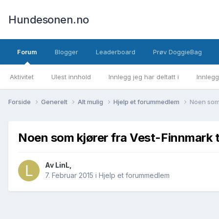
Hundesonen.no
Forum
Blogger
Leaderboard
Prøv DoggieBag
Aktivitet
Ulest innhold
Innlegg jeg har deltatt i
Innlegg
Forside
Generelt
Alt mulig
Hjelp et forummedlem
Noen som 
Noen som kjører fra Vest-Finnmark t
Av
LinL
,
7. Februar 2015
i
Hjelp et forummedlem