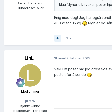
Bosted:
Hadeland
klær/dyner o.l. i vakumposer hje
Hunderase:
Toller
Enig med deg! Jeg har også sendt d
400 kr for 35 kg
Møbler og sånn
Siter
LinL
Skrevet
7. Februar 2015
Vakuum poser har jeg drøssevis av
posten for å sende
Medlemmer
2.3k
Kjønn:
Kvinne
Bosted:
Sør-Trøndelag