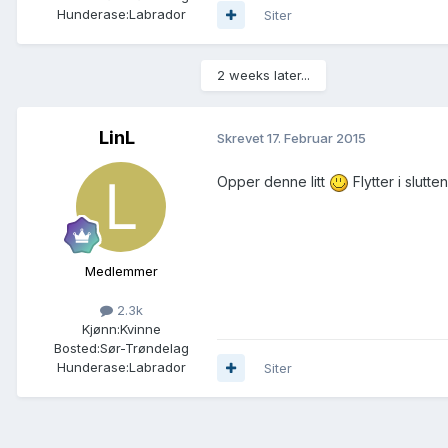
Hunderase:
Labrador
Siter
2 weeks later...
LinL
Skrevet
17. Februar 2015
Opper denne litt
Flytter i slutte
Medlemmer
2.3k
Kjønn:
Kvinne
Bosted:
Sør-Trøndelag
Hunderase:
Labrador
Siter