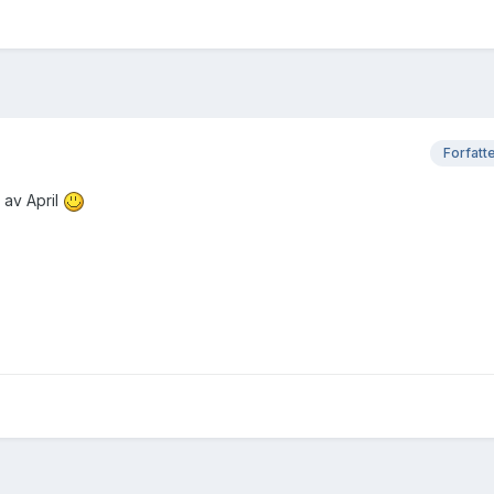
Forfatt
n av April