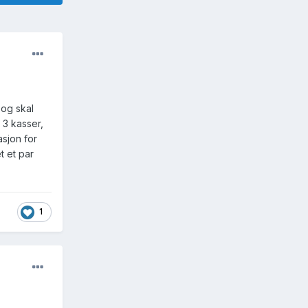
t og skal
r 3 kasser,
asjon for
t et par
1