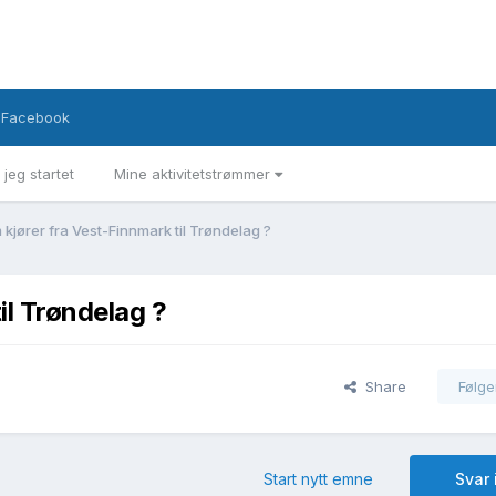
Facebook
 jeg startet
Mine aktivitetstrømmer
kjører fra Vest-Finnmark til Trøndelag ?
il Trøndelag ?
Share
Følge
Start nytt emne
Svar 