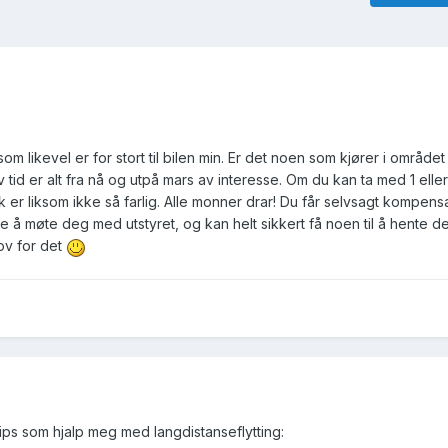
s som likevel er for stort til bilen min. Er det noen som kjører i område
 Av tid er alt fra nå og utpå mars av interesse. Om du kan ta med 1 elle
 er liksom ikke så farlig. Alle monner drar! Du får selvsagt kompens
 å møte deg med utstyret, og kan helt sikkert få noen til å hente de
ov for det
tips som hjalp meg med langdistanseflytting: