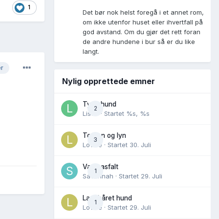
1
Det bør nok helst foregå i et annet rom,
om ikke utenfor huset eller ihvertfall på
god avstand. Om du gjør det rett foran
de andre hundene i bur så er du like
langt.
er
Nylig opprettede emner
Tynn hund
2
Lisen
· Startet
%s, %s
Torden og lyn
3
Lovise
· Startet
30. Juli
Varm asfalt
1
Savannah
· Startet
29. Juli
Langhåret hund
1
Lovise
· Startet
29. Juli