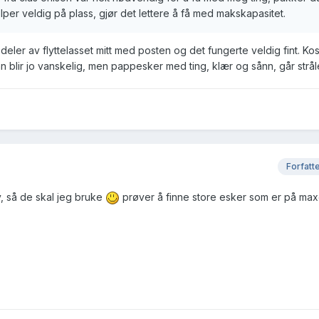
lper veldig på plass, gjør det lettere å få med makskapasitet.
eler av flyttelasset mitt med posten og det fungerte veldig fint. Ko
 blir jo vanskelig, men pappesker med ting, klær og sånn, går strå
Forfatt
, så de skal jeg bruke
prøver å finne store esker som er på maxg