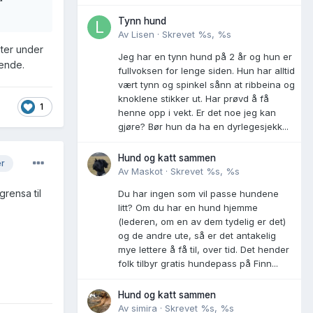
Tynn hund
Av
Lisen
·
Skrevet
%s, %s
ster under
Jeg har en tynn hund på 2 år og hun er
lende.
fullvoksen for lenge siden. Hun har alltid
vært tynn og spinkel sånn at ribbeina og
knoklene stikker ut. Har prøvd å få
1
henne opp i vekt. Er det noe jeg kan
gjøre? Bør hun da ha en dyrlegesjekk...
Hund og katt sammen
er
Av
Maskot
·
Skrevet
%s, %s
rensa til
Du har ingen som vil passe hundene
litt? Om du har en hund hjemme
(lederen, om en av dem tydelig er det)
og de andre ute, så er det antakelig
mye lettere å få til, over tid. Det hender
folk tilbyr gratis hundepass på Finn...
Hund og katt sammen
Av
simira
·
Skrevet
%s, %s