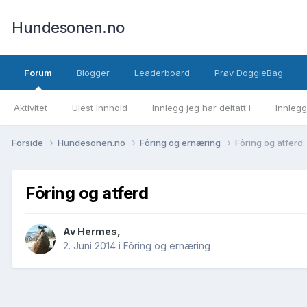
Hundesonen.no
Forum
Blogger
Leaderboard
Prøv DoggieBag
Aktivitet
Ulest innhold
Innlegg jeg har deltatt i
Innlegg
Forside
Hundesonen.no
Fôring og ernæring
Fôring og atferd
Fôring og atferd
Av
Hermes
,
2. Juni 2014
i
Fôring og ernæring