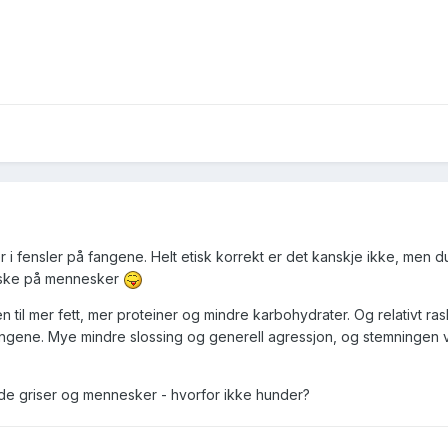
ter i fensler på fangene. Helt etisk korrekt er det kanskje ikke, men 
orske på mennesker
ngen til mer fett, mer proteiner og mindre karbohydrater. Og relativt ra
angene. Mye mindre slossing og generell agressjon, og stemningen 
åde griser og mennesker - hvorfor ikke hunder?