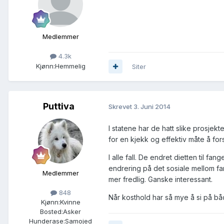
Medlemmer
4.3k
Kjønn:
Hemmelig
Siter
Puttiva
Skrevet
3. Juni 2014
I statene har de hatt slike prosjek
for en kjekk og effektiv måte å f
I alle fall. De endret dietten til fa
endrering på det sosiale mellom f
Medlemmer
mer fredlig. Ganske interessant.
848
Når kosthold har så mye å si på b
Kjønn:
Kvinne
Bosted:
Asker
Hunderase:
Samojed