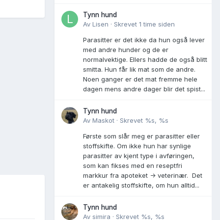
Tynn hund
Av
Lisen
·
Skrevet
1 time siden
Parasitter er det ikke da hun også lever
med andre hunder og de er
normalvektige. Ellers hadde de også blitt
smitta. Hun får lik mat som de andre.
Noen ganger er det mat fremme hele
dagen mens andre dager blir det spist...
Tynn hund
Av
Maskot
·
Skrevet
%s, %s
Første som slår meg er parasitter eller
stoffskifte. Om ikke hun har synlige
parasitter av kjent type i avføringen,
som kan fikses med en reseptfri
markkur fra apoteket -> veterinær. Det
er antakelig stoffskifte, om hun alltid...
Tynn hund
Av
simira
·
Skrevet
%s, %s