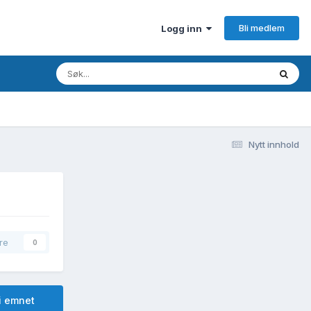
Bli medlem
Logg inn
Nytt innhold
re
0
i emnet