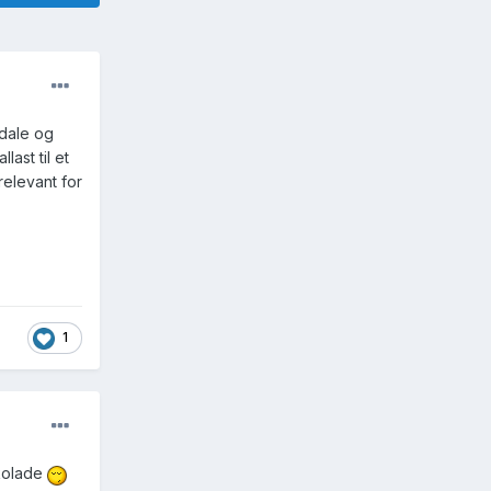
sdale og
ast til et
elevant for
1
okolade