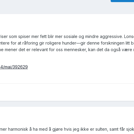
riser som spiser mer fett blir mer sosiale og mindre aggressive. Lon
re for at råforing gir roligere hunder—gir denne forskningen litt ball
ne mener det er relevant for oss mennesker, kan det da også være r
014/mai/392629
ir mer harmonisk å ha med å gjøre hvis jeg ikke er sulten, samt får sj