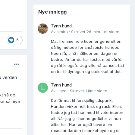
Nye innlegg
Tynn hund
Av
simira
·
Skrevet
26 minutter siden
5
Mat fremme hele tiden er generelt en
dårlig metode for småspiste hunder.
Noen få, små måltider om dagen er
bedre. Antar du har testet med vårfôr
og råfôr også. Jeg ville nå uansett tatt
en tur til dyrlegen og utelukket at det...
du verden
Tynn hund
Av
Lisen
·
Skrevet
1 time siden
skt så de
De får mat til forskjellig tidspunkt.
var så mye
Hunden virker helt frisk og rask. Ellers
hadde jeg tatt hun med til veterinæren
alt. Når jeg gir henne godbiter vil hun
alltid ha. Hun er også lavere enn
rasestandarden i mankehøyde og er...