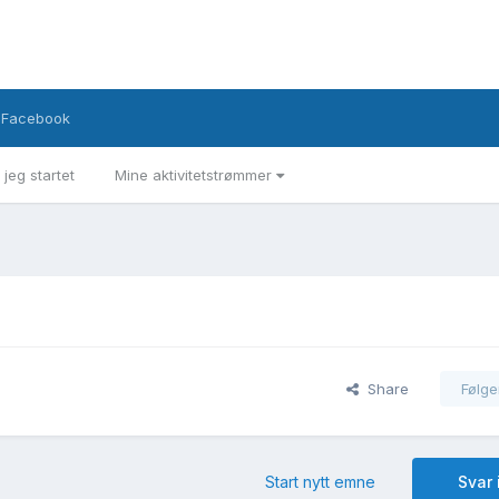
Facebook
 jeg startet
Mine aktivitetstrømmer
Share
Følge
Start nytt emne
Svar 