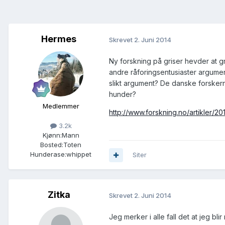
Hermes
Skrevet
2. Juni 2014
Ny forskning på griser hevder at g
andre råforingsentusiaster argumente
slikt argument? De danske forsker
hunder?
Medlemmer
http://www.forskning.no/artikler/2
3.2k
Kjønn:
Mann
Bosted:
Toten
Hunderase:
whippet
Siter
Zitka
Skrevet
2. Juni 2014
Jeg merker i alle fall det at jeg bl