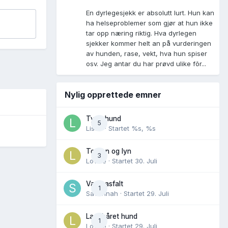
En dyrlegesjekk er absolutt lurt. Hun kan
ha helseproblemer som gjør at hun ikke
tar opp næring riktig. Hva dyrlegen
sjekker kommer helt an på vurderingen
av hunden, rase, vekt, hva hun spiser
osv. Jeg antar du har prøvd ulike fõr...
Nylig opprettede emner
Tynn hund
5
Lisen
· Startet
%s, %s
Torden og lyn
3
Lovise
· Startet
30. Juli
Varm asfalt
1
Savannah
· Startet
29. Juli
Langhåret hund
1
Lovise
· Startet
29. Juli