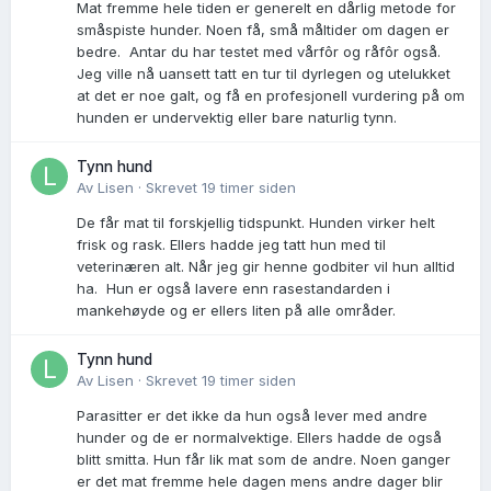
Mat fremme hele tiden er generelt en dårlig metode for
småspiste hunder. Noen få, små måltider om dagen er
bedre. Antar du har testet med vårfôr og råfôr også.
Jeg ville nå uansett tatt en tur til dyrlegen og utelukket
at det er noe galt, og få en profesjonell vurdering på om
hunden er undervektig eller bare naturlig tynn.
Tynn hund
Av
Lisen
·
Skrevet
19 timer siden
De får mat til forskjellig tidspunkt. Hunden virker helt
frisk og rask. Ellers hadde jeg tatt hun med til
veterinæren alt. Når jeg gir henne godbiter vil hun alltid
ha. Hun er også lavere enn rasestandarden i
mankehøyde og er ellers liten på alle områder.
Tynn hund
Av
Lisen
·
Skrevet
19 timer siden
Parasitter er det ikke da hun også lever med andre
hunder og de er normalvektige. Ellers hadde de også
blitt smitta. Hun får lik mat som de andre. Noen ganger
er det mat fremme hele dagen mens andre dager blir