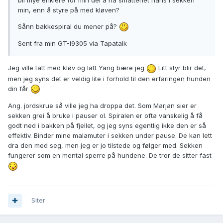
min, enn å styre på med kløven?
Sånn bakkespiral du mener på?
Sent fra min GT-I9305 via Tapatalk
Jeg ville tatt med kløv og latt Yang bære jeg
Litt styr blir det,
men jeg syns det er veldig lite i forhold til den erfaringen hunden
din får
Ang. jordskrue så ville jeg ha droppa det. Som Marjan sier er
sekken grei å bruke i pauser ol. Spiralen er ofta vanskelig å få
godt ned i bakken på fjellet, og jeg syns egentlig ikke den er så
effektiv. Binder mine malamuter i sekken under pause. De kan lett
dra den med seg, men jeg er jo tilstede og følger med. Sekken
fungerer som en mental sperre på hundene. De tror de sitter fast
Siter