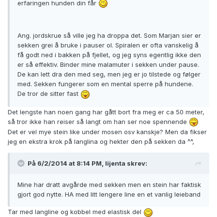
erfaringen hunden din får
Ang. jordskrue så ville jeg ha droppa det. Som Marjan sier er
sekken grei å bruke i pauser ol. Spiralen er ofta vanskelig å
få godt ned i bakken på fjellet, og jeg syns egentlig ikke den
er så effektiv. Binder mine malamuter i sekken under pause.
De kan lett dra den med seg, men jeg er jo tilstede og følger
med. Sekken fungerer som en mental sperre på hundene.
De tror de sitter fast
Det lengste han noen gang har gått bort fra meg er ca 50 meter,
så tror ikke han reiser så langt om han ser noe spennende
Det er vel mye stein like under mosen osv kanskje? Men da fikser
jeg en ekstra krok på langlina og hekter den på sekken da ^^,
På 6/2/2014 at 8:14 PM, lijenta skrev:
Mine har dratt avgårde med sekken men en stein har faktisk
gjort god nytte. HA med litt lengere line en et vanlig leieband
Tar med langline og kobbel med elastisk del