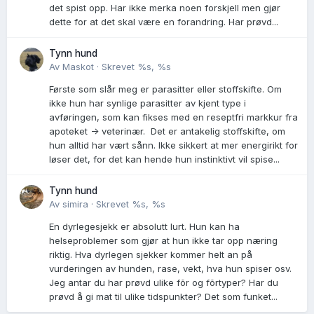
det spist opp. Har ikke merka noen forskjell men gjør
dette for at det skal være en forandring. Har prøvd...
Tynn hund
Av
Maskot
·
Skrevet
%s, %s
Første som slår meg er parasitter eller stoffskifte. Om
ikke hun har synlige parasitter av kjent type i
avføringen, som kan fikses med en reseptfri markkur fra
apoteket -> veterinær. Det er antakelig stoffskifte, om
hun alltid har vært sånn. Ikke sikkert at mer energirikt for
løser det, for det kan hende hun instinktivt vil spise...
Tynn hund
Av
simira
·
Skrevet
%s, %s
En dyrlegesjekk er absolutt lurt. Hun kan ha
helseproblemer som gjør at hun ikke tar opp næring
riktig. Hva dyrlegen sjekker kommer helt an på
vurderingen av hunden, rase, vekt, hva hun spiser osv.
Jeg antar du har prøvd ulike fõr og fõrtyper? Har du
prøvd å gi mat til ulike tidspunkter? Det som funket...