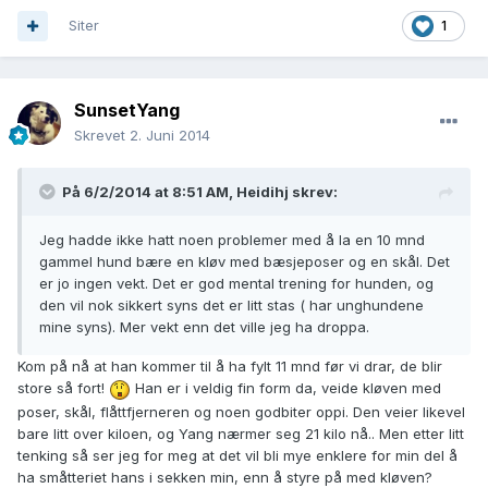
Siter
1
SunsetYang
Skrevet
2. Juni 2014
På 6/2/2014 at 8:51 AM, Heidihj skrev:
Jeg hadde ikke hatt noen problemer med å la en 10 mnd
gammel hund bære en kløv med bæsjeposer og en skål. Det
er jo ingen vekt. Det er god mental trening for hunden, og
den vil nok sikkert syns det er litt stas ( har unghundene
mine syns). Mer vekt enn det ville jeg ha droppa.
Kom på nå at han kommer til å ha fylt 11 mnd før vi drar, de blir
store så fort!
Han er i veldig fin form da, veide kløven med
poser, skål, flåttfjerneren og noen godbiter oppi. Den veier likevel
bare litt over kiloen, og Yang nærmer seg 21 kilo nå.. Men etter litt
tenking så ser jeg for meg at det vil bli mye enklere for min del å
ha småtteriet hans i sekken min, enn å styre på med kløven?