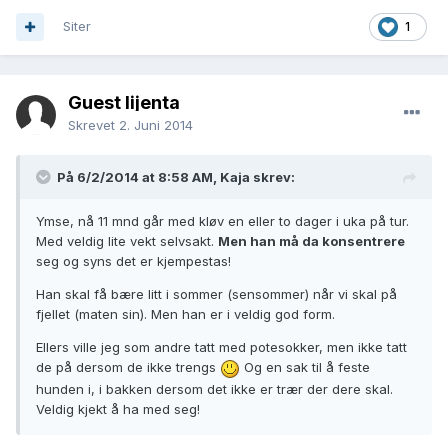
Siter
1
Guest lijenta
Skrevet
2. Juni 2014
På 6/2/2014 at 8:58 AM, Kaja skrev:
Ymse, nå 11 mnd går med kløv en eller to dager i uka på tur.
Med veldig lite vekt selvsakt.
Men han må da konsentrere
seg og syns det er kjempestas!
Han skal få bære litt i sommer (sensommer) når vi skal på
fjellet (maten sin). Men han er i veldig god form.
Ellers ville jeg som andre tatt med potesokker, men ikke tatt
de på dersom de ikke trengs
Og en sak til å feste
hunden i, i bakken dersom det ikke er trær der dere skal.
Veldig kjekt å ha med seg!