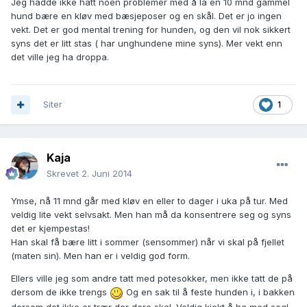
Jeg hadde ikke hatt noen problemer med å la en 10 mnd gammel
hund bære en kløv med bæsjeposer og en skål. Det er jo ingen
vekt. Det er god mental trening for hunden, og den vil nok sikkert
syns det er litt stas ( har unghundene mine syns). Mer vekt enn
det ville jeg ha droppa.
Siter
1
Kaja
Skrevet
2. Juni 2014
Ymse, nå 11 mnd går med kløv en eller to dager i uka på tur. Med
veldig lite vekt selvsakt. Men han må da konsentrere seg og syns
det er kjempestas!
Han skal få bære litt i sommer (sensommer) når vi skal på fjellet
(maten sin). Men han er i veldig god form.
Ellers ville jeg som andre tatt med potesokker, men ikke tatt de på
dersom de ikke trengs
Og en sak til å feste hunden i, i bakken
dersom det ikke er trær der dere skal. Veldig kjekt å ha med seg!