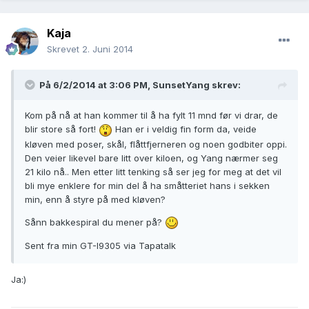
Kaja
Skrevet
2. Juni 2014
På 6/2/2014 at 3:06 PM, SunsetYang skrev:
Kom på nå at han kommer til å ha fylt 11 mnd før vi drar, de
blir store så fort!
Han er i veldig fin form da, veide
kløven med poser, skål, flåttfjerneren og noen godbiter oppi.
Den veier likevel bare litt over kiloen, og Yang nærmer seg
21 kilo nå.. Men etter litt tenking så ser jeg for meg at det vil
bli mye enklere for min del å ha småtteriet hans i sekken
min, enn å styre på med kløven?
Sånn bakkespiral du mener på?
Sent fra min GT-I9305 via Tapatalk
Ja:)