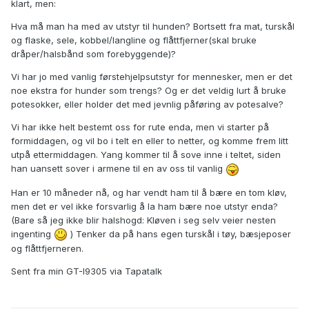
klart, men:
Hva må man ha med av utstyr til hunden? Bortsett fra mat, turskål
og flaske, sele, kobbel/langline og flåttfjerner(skal bruke
dråper/halsbånd som forebyggende)?
Vi har jo med vanlig førstehjelpsutstyr for mennesker, men er det
noe ekstra for hunder som trengs? Og er det veldig lurt å bruke
potesokker, eller holder det med jevnlig påføring av potesalve?
Vi har ikke helt bestemt oss for rute enda, men vi starter på
formiddagen, og vil bo i telt en eller to netter, og komme frem litt
utpå ettermiddagen. Yang kommer til å sove inne i teltet, siden
han uansett sover i armene til en av oss til vanlig
Han er 10 måneder nå, og har vendt ham til å bære en tom kløv,
men det er vel ikke forsvarlig å la ham bære noe utstyr enda?
(Bare så jeg ikke blir halshogd: Kløven i seg selv veier nesten
ingenting
) Tenker da på hans egen turskål i tøy, bæsjeposer
og flåttfjerneren.
Sent fra min GT-I9305 via Tapatalk