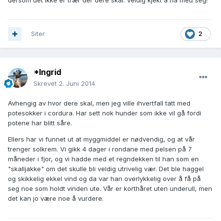
Siter
2
*Ingrid
Skrevet
2. Juni 2014
Avhengig av hvor dere skal, men jeg ville ihvertfall tatt med
potesokker i cordura. Har sett nok hunder som ikke vil gå fordi
potene har blitt såre.
Ellers har vi funnet ut at myggmiddel er nødvendig, og at vår
trenger solkrem. Vi gikk 4 dager i rondane med pelsen på 7
måneder i fjor, og vi hadde med et regndekken til han som en
"skalljakke" om det skulle bli veldig utrivelig vær. Det ble haggel
og skikkelig ekkel vind og da var han overlykkelig over å få på
seg noe som holdt vinden ute. Vår er korthåret uten underull, men
det kan jo være noe å vurdere.