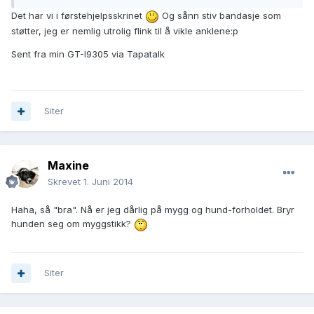
Det har vi i førstehjelpsskrinet
Og sånn stiv bandasje som
støtter, jeg er nemlig utrolig flink til å vikle anklene:p
Sent fra min GT-I9305 via Tapatalk
Siter
Maxine
Skrevet
1. Juni 2014
Haha, så "bra". Nå er jeg dårlig på mygg og hund-forholdet. Bryr
hunden seg om myggstikk?
Siter