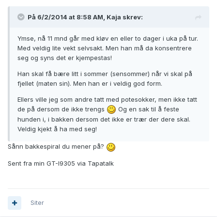
På 6/2/2014 at 8:58 AM, Kaja skrev:
Ymse, nå 11 mnd går med kløv en eller to dager i uka på tur.
Med veldig lite vekt selvsakt. Men han må da konsentrere
seg og syns det er kjempestas!
Han skal få bære litt i sommer (sensommer) når vi skal på
fjellet (maten sin). Men han er i veldig god form.
Ellers ville jeg som andre tatt med potesokker, men ikke tatt
de på dersom de ikke trengs
Og en sak til å feste
hunden i, i bakken dersom det ikke er trær der dere skal.
Veldig kjekt å ha med seg!
Sånn bakkespiral du mener på?
Sent fra min GT-I9305 via Tapatalk
Siter