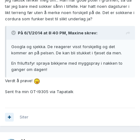
jeg faktisk tenker meg om... Han har gode poter i grunnen, så da
tar jeg bare med sokker sånn i tilfelle. Har hatt noen dagsturer i
likt terreng før uten å merke noen forskjell på de. Det er sokkene i
cordura som funker best til slikt underlag ja?
På 6/1/2014 at 8:40 PM, Maxine skrev:
Googla og sjekka. De reagerer visst forskjellig og det
kommer an på pelsen. De kan bli stukket i fjeset da men.
En friluftsfyr spraya bikkjene med myggspray i nakken to
ganger om dagen!
Verdt å prøve!
Sent fra min GT-I9305 via Tapatalk
Siter