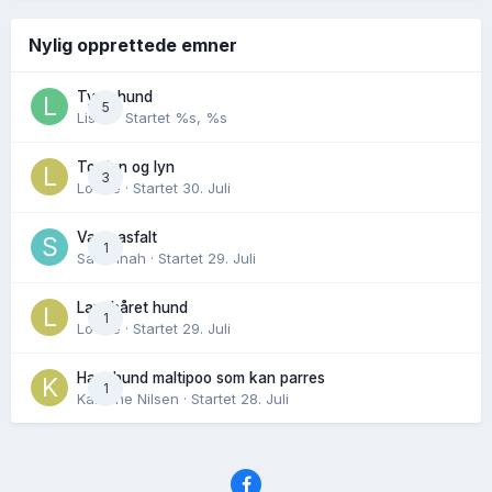
Nylig opprettede emner
Tynn hund
5
Lisen
· Startet
%s, %s
Torden og lyn
3
Lovise
· Startet
30. Juli
Varm asfalt
1
Savannah
· Startet
29. Juli
Langhåret hund
1
Lovise
· Startet
29. Juli
Hannhund maltipoo som kan parres
1
Karoline Nilsen
· Startet
28. Juli