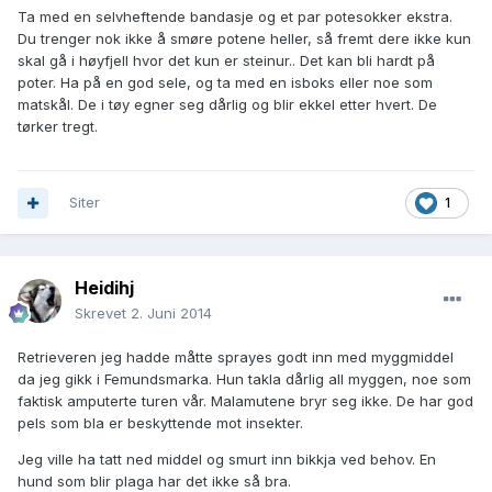
Ta med en selvheftende bandasje og et par potesokker ekstra.
Du trenger nok ikke å smøre potene heller, så fremt dere ikke kun
skal gå i høyfjell hvor det kun er steinur.. Det kan bli hardt på
poter. Ha på en god sele, og ta med en isboks eller noe som
matskål. De i tøy egner seg dårlig og blir ekkel etter hvert. De
tørker tregt.
Siter
1
Heidihj
Skrevet
2. Juni 2014
Retrieveren jeg hadde måtte sprayes godt inn med myggmiddel
da jeg gikk i Femundsmarka. Hun takla dårlig all myggen, noe som
faktisk amputerte turen vår. Malamutene bryr seg ikke. De har god
pels som bla er beskyttende mot insekter.
Jeg ville ha tatt ned middel og smurt inn bikkja ved behov. En
hund som blir plaga har det ikke så bra.