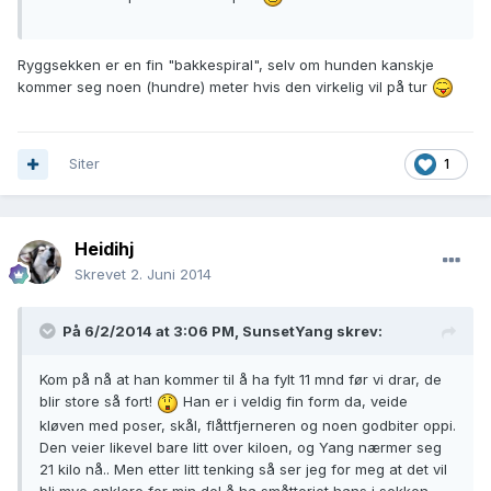
Ryggsekken er en fin "bakkespiral", selv om hunden kanskje
kommer seg noen (hundre) meter hvis den virkelig vil på tur
Siter
1
Heidihj
Skrevet
2. Juni 2014
På 6/2/2014 at 3:06 PM, SunsetYang skrev:
Kom på nå at han kommer til å ha fylt 11 mnd før vi drar, de
blir store så fort!
Han er i veldig fin form da, veide
kløven med poser, skål, flåttfjerneren og noen godbiter oppi.
Den veier likevel bare litt over kiloen, og Yang nærmer seg
21 kilo nå.. Men etter litt tenking så ser jeg for meg at det vil
bli mye enklere for min del å ha småtteriet hans i sekken