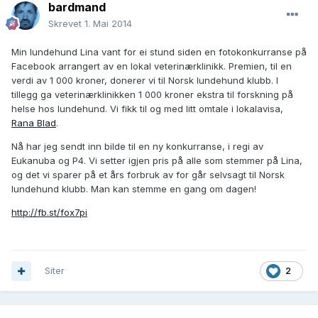
bardmand
Skrevet
1. Mai 2014
Min lundehund Lina vant for ei stund siden en fotokonkurranse på
Facebook arrangert av en lokal veterinærklinikk. Premien, til en
verdi av 1 000 kroner, donerer vi til Norsk lundehund klubb. I
tillegg ga veterinærklinikken 1 000 kroner ekstra til forskning på
helse hos lundehund. Vi fikk til og med litt omtale i lokalavisa,
Rana Blad
.
Nå har jeg sendt inn bilde til en ny konkurranse, i regi av
Eukanuba og P4. Vi setter igjen pris på alle som stemmer på Lina,
og det vi sparer på et års forbruk av for går selvsagt til Norsk
lundehund klubb. Man kan stemme en gang om dagen!
http://fb.st/fox7pi
Siter
2