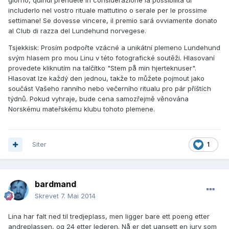
giorno, quindi prendete in considerazione la possibilitá di
includerlo nel vostro rituale mattutino o serale per le prossime
settimane! Se dovesse vincere, il premio sará ovviamente donato
al Club di razza del Lundehund norvegese.
Tsjekkisk:
Prosím podpořte vzácné a unikátní plemeno Lundehund
svým hlasem pro mou Linu v této fotografické soutěži. Hlasovaní
provedete kliknutím na talčítko "Stem på min hjerteknuser".
Hlasovat lze každý den jednou, takže to můžete pojmout jako
součást Vašeho ranního nebo večerního ritualu pro pár příštích
týdnů. Pokud vyhraje, bude cena samozřejmě věnována
Norskému mateřskému klubu tohoto plemene.
Siter
1
bardmand
Skrevet
7. Mai 2014
Lina har falt ned til tredjeplass, men ligger bare ett poeng etter
andreplassen, og 24 etter lederen. Nå er det uansett en jury som