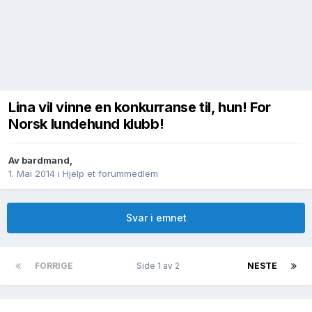
Lina vil vinne en konkurranse til, hun! For
Norsk lundehund klubb!
Av
bardmand
,
1. Mai 2014
i
Hjelp et forummedlem
Svar i emnet
FORRIGE
Side 1 av 2
NESTE