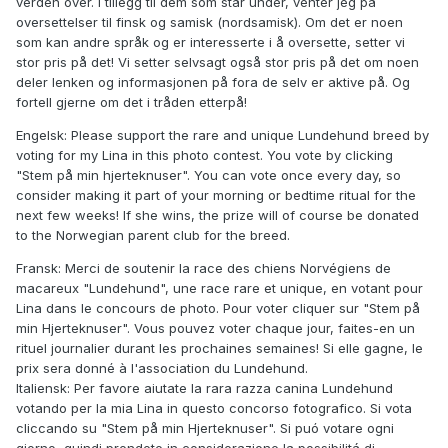
verden over. I tillegg til dem som står under, venter jeg på
oversettelser til finsk og samisk (nordsamisk). Om det er noen
som kan andre språk og er interesserte i å oversette, setter vi
stor pris på det! Vi setter selvsagt også stor pris på det om noen
deler lenken og informasjonen på fora de selv er aktive på. Og
fortell gjerne om det i tråden etterpå!
Engelsk:
Please support the rare and unique Lundehund breed by
voting for my Lina in this photo contest. You vote by clicking
"Stem på min hjerteknuser". You can vote once every day, so
consider making it part of your morning or bedtime ritual for the
next few weeks! If she wins, the prize will of course be donated
to the Norwegian parent club for the breed.
Fransk: Merci de soutenir la race des chiens Norvégiens de
macareux "Lundehund", une race rare et unique, en votant pour
Lina dans le concours de photo. Pour voter cliquer sur "Stem på
min Hjerteknuser". Vous pouvez voter chaque jour, faites-en un
rituel journalier durant les prochaines semaines! Si elle gagne, le
prix sera donné à l'association du Lundehund.
Italiensk:
Per favore aiutate la rara razza canina Lundehund
votando per la mia Lina in questo concorso fotografico. Si vota
cliccando su "Stem på min Hjerteknuser". Si puó votare ogni