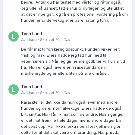
bedre. Antar du har testet med vårfôr og råfôr også.
Jeg ville nå uansett tatt en tur til dyrlegen og utelukket
at det er noe galt, og få en profesjonell vurdering på om
hunden er undervektig eller bare naturlig tynn.
Tynn hund
Av
Lisen
·
Skrevet
%s, %s
De får mat til forskjellig tidspunkt. Hunden virker helt
frisk og rask. Ellers hadde jeg tatt hun med til
veterinæren alt. Når jeg gir henne godbiter vil hun alltid
ha. Hun er også lavere enn rasestandarden i
mankehøyde og er ellers liten på alle områder.
Tynn hund
Av
Lisen
·
Skrevet
%s, %s
Parasitter er det ikke da hun også lever med andre
hunder og de er normalvektige. Ellers hadde de også
blitt smitta. Hun får lik mat som de andre. Noen ganger
er det mat fremme hele dagen mens andre dager blir
det spist opp. Har ikke merka noen forskjell men gjør
dette for at det skal være en forandring. Har prøvd...