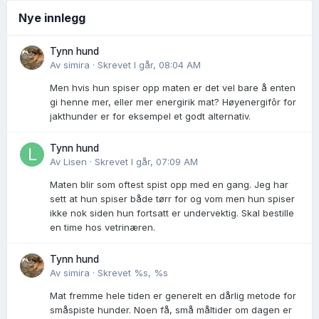
Nye innlegg
Tynn hund
Av
simira
·
Skrevet
I går, 08:04 AM
Men hvis hun spiser opp maten er det vel bare å enten
gi henne mer, eller mer energirik mat? Høyenergifôr for
jakthunder er for eksempel et godt alternativ.
Tynn hund
Av
Lisen
·
Skrevet
I går, 07:09 AM
Maten blir som oftest spist opp med en gang. Jeg har
sett at hun spiser både tørr for og vom men hun spiser
ikke nok siden hun fortsatt er undervektig. Skal bestille
en time hos vetrinæren.
Tynn hund
Av
simira
·
Skrevet
%s, %s
Mat fremme hele tiden er generelt en dårlig metode for
småspiste hunder. Noen få, små måltider om dagen er