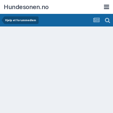
Hundesonen.no
Hjelp et forummedlem