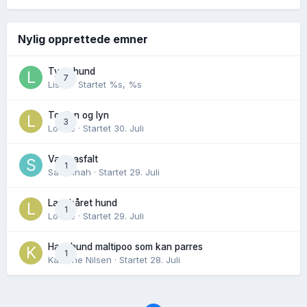
Nylig opprettede emner
Tynn hund
7
Lisen
· Startet
%s, %s
Torden og lyn
3
Lovise
· Startet
30. Juli
Varm asfalt
1
Savannah
· Startet
29. Juli
Langhåret hund
1
Lovise
· Startet
29. Juli
Hannhund maltipoo som kan parres
1
Karoline Nilsen
· Startet
28. Juli