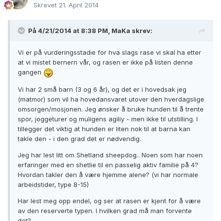
Skrevet
21. April 2014
På 4/21/2014 at 8:38 PM, MaKa skrev:
Vi er på vurderingsstadie for hva slags rase vi skal ha etter
at vi mistet bernern vår, og rasen er ikke på listen denne
gangen
Vi har 2 små barn (3 og 6 år), og det er i hovedsak jeg
(matmor) som vil ha hovedansvaret utover den hverdagslige
omsorgen/mosjonen. Jeg ønsker å bruke hunden til å trente
spor, joggeturer og muligens agiliy - men ikke til utstilling. I
tillegger det viktig at hunden er liten nok til at barna kan
takle den - i den grad det er nødvendig.
Jeg har lest litt om Shetland sheepdog.. Noen som har noen
erfaringer med en shetlie til en passelig aktiv familie på 4?
Hvordan takler den å være hjemme alene? (vi har normale
arbeidstider, type 8-15)
Har lest meg opp endel, og ser at rasen er kjent for å være
av den reserverte typen. I hvilken grad må man forvente
det?