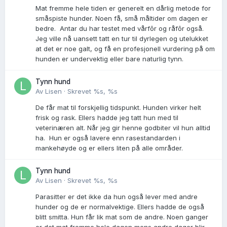
Mat fremme hele tiden er generelt en dårlig metode for
småspiste hunder. Noen få, små måltider om dagen er
bedre. Antar du har testet med vårfôr og råfôr også.
Jeg ville nå uansett tatt en tur til dyrlegen og utelukket
at det er noe galt, og få en profesjonell vurdering på om
hunden er undervektig eller bare naturlig tynn.
Tynn hund
Av
Lisen
·
Skrevet
%s, %s
De får mat til forskjellig tidspunkt. Hunden virker helt
frisk og rask. Ellers hadde jeg tatt hun med til
veterinæren alt. Når jeg gir henne godbiter vil hun alltid
ha. Hun er også lavere enn rasestandarden i
mankehøyde og er ellers liten på alle områder.
Tynn hund
Av
Lisen
·
Skrevet
%s, %s
Parasitter er det ikke da hun også lever med andre
hunder og de er normalvektige. Ellers hadde de også
blitt smitta. Hun får lik mat som de andre. Noen ganger