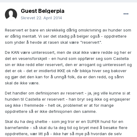
Guest Belgerpia
Skrevet
22. April 2014
Reservert er bare en skrekkelig dårlig omskrivning av hunder som
er dårlig mentalt. Vi ser det stadig på belger også - oppdrettere
som ynder å hevde at rasen skal være "reservert".
De KAN være uinteressert, men de skal ikke være redde og her er
det en vesensforskjell - en hund som oppfører seg som Castella
sin er ikke redd eller reservert, den er arrogant og uinteressert og
det er ok - det er imidlertid IKKE ok når bikkja hiver seg bakover
og gjør det den kan for å unngå folk, da er den redd, og sånn
skal de ikke være.
Det handler om definisjonen av reservert - ja, jeg ville kunne si at
hunden til Castella er reservert - han bryr seg ikke og engasjerer
seg ikke i fremmede - helt ok, problemet er at for mange
oppdrettere så er ikke definisjonen den samme.
Skal du ha deg sheltie - som jeg tror er en SUPER hund for en
barnefamilie - så skal du ta deg tid og bryet med å besøke flere
oppdrettere, vær litt på - ikke hør så mye på hvordan de selv