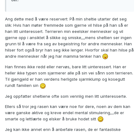
Ang dette med å være reservert: På min sheltie utarter det seg
slik: Hvis han møter fremmede som gjerne vil hilse på han så er
han litt uinteressert. Terrieren min eeelsker mennesker og vil
gjerne opp i ansiktet å slikke og smiske,,,mens sheltien ser ingen
grunn til å være fra seg av begeistring for andre mennesker. Han
hilser fort også bryr han seg ikke lenger. Hvorfor skal han hilse på
andre mennesker når jeg har mamma tenker han
Han finnes ikke redd eller nervøs, bare litt uinteressert. Han er
heller ikke typen som sjarmerer alle på sin vei sånn som terrieren.
Til gjengjeld er han verdens herligste sjarmklump og kosegutt
rundt familien sin
Jeg oppfatter sheltiene ofte som vennlig men litt uinteresserte.
Ellers så tror jeg rasen kan være noe for dere, noen av dem kan
være ganske aktive og kreve endel mental stimulering,,,de er
smarte og lettlærte og elsker å bruke hodet sitt
Jeg kan ikke annet enn å anbefale rasen, de er fantastiske