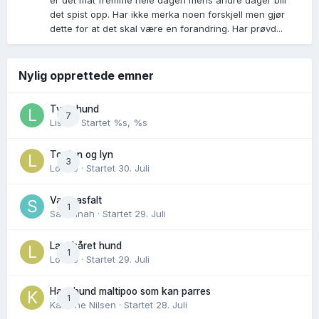
er det mat fremme hele dagen mens andre dager blir
det spist opp. Har ikke merka noen forskjell men gjør
dette for at det skal være en forandring. Har prøvd...
Nylig opprettede emner
Tynn hund
7
Lisen
· Startet
%s, %s
Torden og lyn
3
Lovise
· Startet
30. Juli
Varm asfalt
1
Savannah
· Startet
29. Juli
Langhåret hund
1
Lovise
· Startet
29. Juli
Hannhund maltipoo som kan parres
1
Karoline Nilsen
· Startet
28. Juli