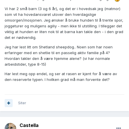
Vi har 2 små barn (3 og 6 år), og det er i hovedsak jeg (matmor)
som vil ha hovedansvaret utover den hverdagslige
omsorgen/mosjonen. Jeg ønsker å bruke hunden til å trente spor,
joggeturer og muligens agiliy - men ikke til utstilling. I tillegger det
viktig at hunden er liten nok til at barna kan takle den - i den grad
det er nødvendig.
Jeg har lest litt om Shetland sheepdog.. Noen som har noen
erfaringer med en shetlie til en passelig aktiv familie på 4?
Hvordan takler den å være hjemme alene? (vi har normale
arbeidstider, type 8-15)
Har lest meg opp endel, og ser at rasen er kjent for å være av
den reserverte typen. I hvilken grad må man forvente det?
Siter
Castella