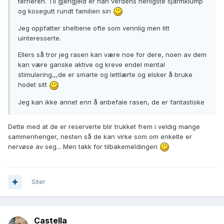
terrieren. Til gjengjeld er han verdens herligste sjarmklump
og kosegutt rundt familien sin
Jeg oppfatter sheltiene ofte som vennlig men litt
uinteresserte.
Ellers så tror jeg rasen kan være noe for dere, noen av dem
kan være ganske aktive og kreve endel mental
stimulering,,,de er smarte og lettlærte og elsker å bruke
hodet sitt
Jeg kan ikke annet enn å anbefale rasen, de er fantastiske
Dette med at de er reserverte blir trukket frem i veldig mange
sammenhenger, nesten så de kan virke som om enkelte er
nervøse av seg... Men takk for tilbakemeldingen
Siter
Castella