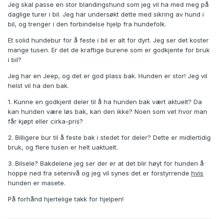
Jeg skal passe en stor blandingshund som jeg vil ha med meg på
daglige turer i bil. Jeg har undersøkt dette med sikring av hund i
bil, og trenger i den forbindelse hjelp fra hundefolk.
Et solid hundebur for å feste i bil er alt for dyrt. Jeg ser det koster
mange tusen. Er det de kraftige burene som er godkjente for bruk
i bil?
Jeg har en Jeep, og det er god plass bak. Hunden er stor! Jeg vil
helst vil ha den bak.
1. Kunne en godkjent deler til å ha hunden bak vært aktuelt? Da
kan hunden være løs bak, kan den ikke? Noen som vet hvor man
får kjøpt eller cirka-pris?
2. Billigere bur til å feste bak i stedet for deler? Dette er midlertidig
bruk, og flere tusen er helt uaktuelt.
3. Bilsele? Bakdelene jeg ser der er at det blir høyt for hunden å
hoppe ned fra setenivå og jeg vil synes det er forstyrrende
hvis
hunden er masete.
På forhånd hjertelige takk for hjelpen!