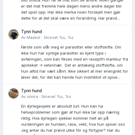
blitt smitta. Hun får lik mat som de andre. Noen ganger
er det mat fremme hele dagen mens andre dager blir
det spist opp. Har ikke merka noen forskjell men gjør
dette for at det skal være en forandring. Har prøvd...
Tynn hund
Av
Maskot
·
Skrevet
%s, %s
Første som slår meg er parasitter eller stoffskifte. Om
ikke hun har synlige parasitter av kjent type i
avføringen, som kan fikses med en reseptfri markkur fra
apoteket -> veterinær. Det er antakelig stoffskifte, om
hun alltid har vært sånn. Ikke sikkert at mer energirikt for
løser det, for det kan hende hun instinktivt vil spise...
Tynn hund
Av
simira
·
Skrevet
%s, %s
En dyrlegesjekk er absolutt lurt. Hun kan ha
helseproblemer som gjør at hun ikke tar opp næring
riktig. Hva dyrlegen sjekker kommer helt an på
vurderingen av hunden, rase, vekt, hva hun spiser osv.
Jeg antar du har prøvd ulike fõr og fõrtyper? Har du