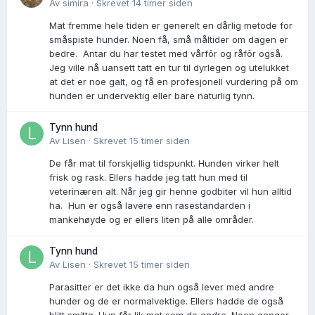
Av
simira
·
Skrevet
14 timer siden
Mat fremme hele tiden er generelt en dårlig metode for
småspiste hunder. Noen få, små måltider om dagen er
bedre. Antar du har testet med vårfôr og råfôr også.
Jeg ville nå uansett tatt en tur til dyrlegen og utelukket
at det er noe galt, og få en profesjonell vurdering på om
hunden er undervektig eller bare naturlig tynn.
Tynn hund
Av
Lisen
·
Skrevet
15 timer siden
De får mat til forskjellig tidspunkt. Hunden virker helt
frisk og rask. Ellers hadde jeg tatt hun med til
veterinæren alt. Når jeg gir henne godbiter vil hun alltid
ha. Hun er også lavere enn rasestandarden i
mankehøyde og er ellers liten på alle områder.
Tynn hund
Av
Lisen
·
Skrevet
15 timer siden
Parasitter er det ikke da hun også lever med andre
hunder og de er normalvektige. Ellers hadde de også