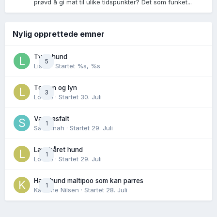
prøvd å gi mat til ulike tidspunkter? Det som funket...
Nylig opprettede emner
Tynn hund
5
Lisen
· Startet
%s, %s
Torden og lyn
3
Lovise
· Startet
30. Juli
Varm asfalt
1
Savannah
· Startet
29. Juli
Langhåret hund
1
Lovise
· Startet
29. Juli
Hannhund maltipoo som kan parres
1
Karoline Nilsen
· Startet
28. Juli