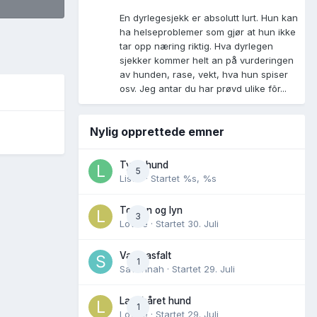
En dyrlegesjekk er absolutt lurt. Hun kan
ha helseproblemer som gjør at hun ikke
tar opp næring riktig. Hva dyrlegen
sjekker kommer helt an på vurderingen
av hunden, rase, vekt, hva hun spiser
osv. Jeg antar du har prøvd ulike fõr...
Nylig opprettede emner
Tynn hund
5
Lisen
· Startet
%s, %s
Torden og lyn
3
Lovise
· Startet
30. Juli
Varm asfalt
1
Savannah
· Startet
29. Juli
Langhåret hund
1
Lovise
· Startet
29. Juli