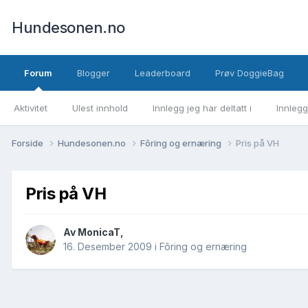
Hundesonen.no
Forum
Blogger
Leaderboard
Prøv DoggieBag
Aktivitet
Ulest innhold
Innlegg jeg har deltatt i
Innlegg
Forside
Hundesonen.no
Fôring og ernæring
Pris på VH
Pris på VH
Av
MonicaT
,
16. Desember 2009
i
Fôring og ernæring