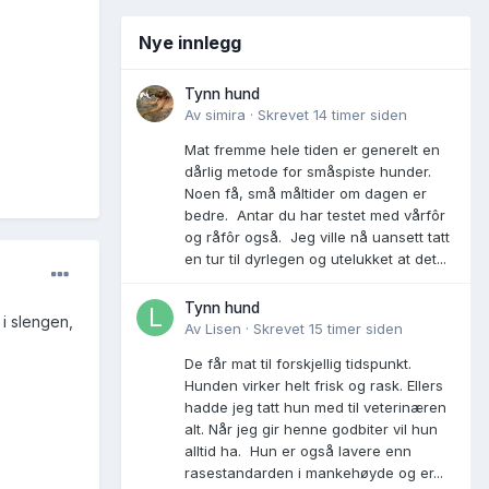
Nye innlegg
Tynn hund
Av
simira
·
Skrevet
14 timer siden
Mat fremme hele tiden er generelt en
dårlig metode for småspiste hunder.
Noen få, små måltider om dagen er
bedre. Antar du har testet med vårfôr
og råfôr også. Jeg ville nå uansett tatt
en tur til dyrlegen og utelukket at det...
Tynn hund
 i slengen,
Av
Lisen
·
Skrevet
15 timer siden
De får mat til forskjellig tidspunkt.
Hunden virker helt frisk og rask. Ellers
hadde jeg tatt hun med til veterinæren
alt. Når jeg gir henne godbiter vil hun
alltid ha. Hun er også lavere enn
rasestandarden i mankehøyde og er...