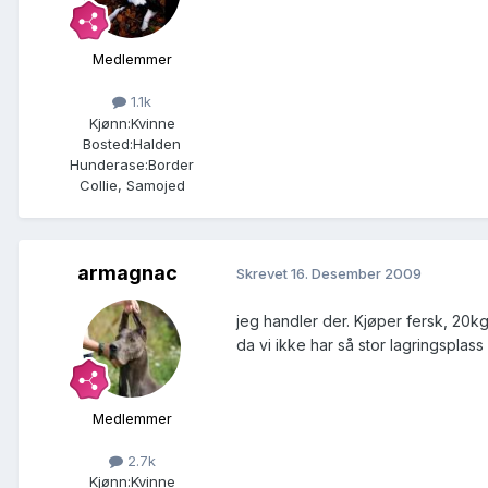
Medlemmer
1.1k
Kjønn:
Kvinne
Bosted:
Halden
Hunderase:
Border
Collie, Samojed
armagnac
Skrevet
16. Desember 2009
jeg handler der. Kjøper fersk, 20k
da vi ikke har så stor lagringsplass
Medlemmer
2.7k
Kjønn:
Kvinne