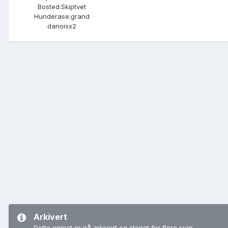
Bosted:
Skiptvet
Hunderase:
grand
danoisx2
Arkivert
Dette emnet er nå arkivert og stengt for flere svar