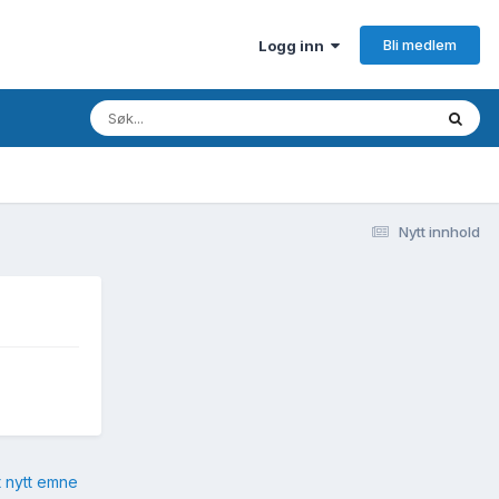
Bli medlem
Logg inn
Nytt innhold
t nytt emne