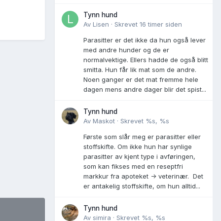
Tynn hund
Av
Lisen
·
Skrevet
16 timer siden
Parasitter er det ikke da hun også lever
med andre hunder og de er
normalvektige. Ellers hadde de også blitt
smitta. Hun får lik mat som de andre.
Noen ganger er det mat fremme hele
dagen mens andre dager blir det spist...
Tynn hund
Av
Maskot
·
Skrevet
%s, %s
Første som slår meg er parasitter eller
stoffskifte. Om ikke hun har synlige
parasitter av kjent type i avføringen,
som kan fikses med en reseptfri
markkur fra apoteket -> veterinær. Det
er antakelig stoffskifte, om hun alltid...
Tynn hund
Av
simira
·
Skrevet
%s, %s