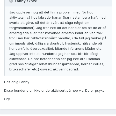
Fanny skrev:
Jag upplever nog att det finns problem med för hög
aktivitetsnivå hos labradorhanar (har nästan bara haft med
svarta att göra, så det är svårt att säga något om
färgvariationer). Jag tror inte att det handlar om att de är så
arbetsglada eller mer krävande arbetshundar än vad folk
tror. Den här "aktivitetsnivån" handlar, i de fall jag tänker på,
om impulsivitet, dålig självkontroll, hysteriskt hälsande på
hundar/folk, översexualitet, bitande i förarens kläder etc.
Jag upplver inte att hundarna jag har sett blir för dåligt
aktiverade. De här beteendena ser jag inte alls i samma
grad hos "riktiga" arbetshundar (jaktlabbar, border collies,
bruksschäfer etc.) osvsett aktiveringsgrad.
Helt enig Fanny
Disse hundene er ikke underaktivisert på noe vis. De er psyke.
Gry