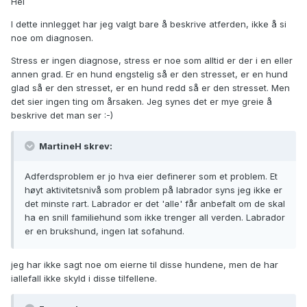
Hei
I dette innlegget har jeg valgt bare å beskrive atferden, ikke å si
noe om diagnosen.
Stress er ingen diagnose, stress er noe som alltid er der i en eller
annen grad. Er en hund engstelig så er den stresset, er en hund
glad så er den stresset, er en hund redd så er den stresset. Men
det sier ingen ting om årsaken. Jeg synes det er mye greie å
beskrive det man ser :-)
MartineH skrev:
Adferdsproblem er jo hva eier definerer som et problem. Et
høyt aktivitetsnivå som problem på labrador syns jeg ikke er
det minste rart. Labrador er det 'alle' får anbefalt om de skal
ha en snill familiehund som ikke trenger all verden. Labrador
er en brukshund, ingen lat sofahund.
jeg har ikke sagt noe om eierne til disse hundene, men de har
iallefall ikke skyld i disse tilfellene.