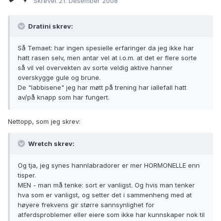
Skrevet
21. Desember 2008
Dratini skrev:
Så Temaet: har ingen spesielle erfaringer da jeg ikke har
hatt rasen selv, men antar vel at i.o.m. at det er flere sorte
så vil vel overvekten av sorte veldig aktive hanner
overskygge gule og brune.
De "labbisene" jeg har møtt på trening har iallefall hatt
av/på knapp som har fungert.
Nettopp, som jeg skrev:
Wretch skrev:
Og tja, jeg synes hannlabradorer er mer HORMONELLE enn
tisper.
MEN - man må tenke: sort er vanligst. Og hvis man tenker
hva som er vanligst, og setter det i sammenheng med at
høyere frekvens gir større sannsynlighet for
atferdsproblemer eller eiere som ikke har kunnskaper nok til