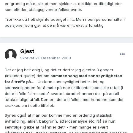
en grundig måte, slik at man sjekker at det ikke er tilfeldigheter
som blir den utslagsgivende fellesnevner.
Tror ikke du helt skjønte poenget mitt. Men noen personer sitter i
posisjoner som gjør at de må være litt ekstra forsiktig.
Gjest
Skrevet
21. Desember 2008
Det er jeg helt enig i, og det er derfor jeg gjentar 3 ganger
(inkludert quote) det om
sammenheng med sannsynligheten
for å treffe på....
. Uniform sannsynlighet heter det, og
sannsynligheten for å møte på noe er lik antall spesielle utfall (i
dette tilfelle "stressede" svarte labradorhanner) delt på antall
totale mulige utfall. Den er i dette tilfellet i mot hundene som det
snakkes om i dette tilfellet.
Synes også at man bør komme med en ordentlig statistisk
avhandling, alder, bakgrunn, atferdsanalyse etc. Nå sa hun
selvfølgelig ikke at "sånn er det" - men mange er svært