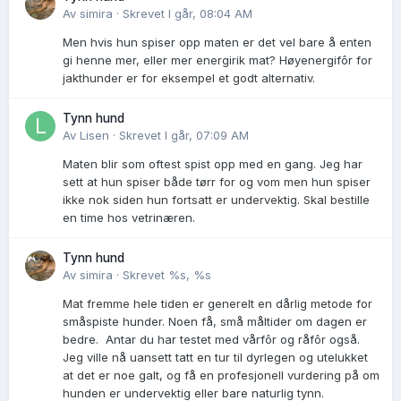
Av
simira
·
Skrevet
I går, 08:04 AM
Men hvis hun spiser opp maten er det vel bare å enten
gi henne mer, eller mer energirik mat? Høyenergifôr for
jakthunder er for eksempel et godt alternativ.
Tynn hund
Av
Lisen
·
Skrevet
I går, 07:09 AM
Maten blir som oftest spist opp med en gang. Jeg har
sett at hun spiser både tørr for og vom men hun spiser
ikke nok siden hun fortsatt er undervektig. Skal bestille
en time hos vetrinæren.
Tynn hund
Av
simira
·
Skrevet
%s, %s
Mat fremme hele tiden er generelt en dårlig metode for
småspiste hunder. Noen få, små måltider om dagen er
bedre. Antar du har testet med vårfôr og råfôr også.
Jeg ville nå uansett tatt en tur til dyrlegen og utelukket
at det er noe galt, og få en profesjonell vurdering på om
hunden er undervektig eller bare naturlig tynn.