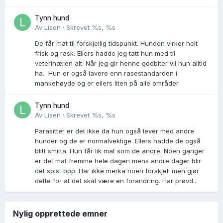
Tynn hund
Av
Lisen
·
Skrevet
%s, %s
De får mat til forskjellig tidspunkt. Hunden virker helt
frisk og rask. Ellers hadde jeg tatt hun med til
veterinæren alt. Når jeg gir henne godbiter vil hun alltid
ha. Hun er også lavere enn rasestandarden i
mankehøyde og er ellers liten på alle områder.
Tynn hund
Av
Lisen
·
Skrevet
%s, %s
Parasitter er det ikke da hun også lever med andre
hunder og de er normalvektige. Ellers hadde de også
blitt smitta. Hun får lik mat som de andre. Noen ganger
er det mat fremme hele dagen mens andre dager blir
det spist opp. Har ikke merka noen forskjell men gjør
dette for at det skal være en forandring. Har prøvd...
Nylig opprettede emner