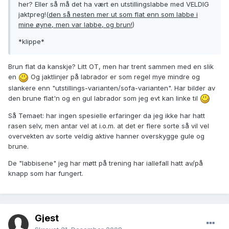
her? Eller så må det ha vært en utstillingslabbe med VELDIG
jaktpreg!(
den så nesten mer ut som flat enn som labbe i
mine øyne, men var labbe, og brun!
)
*klippe*
Brun flat da kanskje? Litt OT, men har trent sammen med en slik
en
Og jaktlinjer på labrador er som regel mye mindre og
slankere enn "utstillings-varianten/sofa-varianten". Har bilder av
den brune flat'n og en gul labrador som jeg evt kan linke til
Så Temaet: har ingen spesielle erfaringer da jeg ikke har hatt
rasen selv, men antar vel at i.o.m. at det er flere sorte så vil vel
overvekten av sorte veldig aktive hanner overskygge gule og
brune.
De "labbisene" jeg har møtt på trening har iallefall hatt av/på
knapp som har fungert.
Gjest