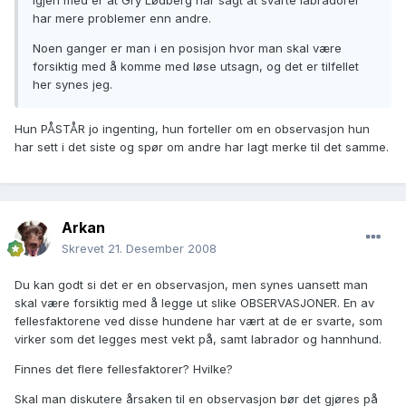
igjen med er at Gry Lødberg har sagt at svarte labradorer
har mere problemer enn andre.
Noen ganger er man i en posisjon hvor man skal være
forsiktig med å komme med løse utsagn, og det er tilfellet
her synes jeg.
Hun PÅSTÅR jo ingenting, hun forteller om en observasjon hun
har sett i det siste og spør om andre har lagt merke til det samme.
Arkan
Skrevet
21. Desember 2008
Du kan godt si det er en observasjon, men synes uansett man
skal være forsiktig med å legge ut slike OBSERVASJONER. En av
fellesfaktorene ved disse hundene har vært at de er svarte, som
virker som det legges mest vekt på, samt labrador og hannhund.
Finnes det flere fellesfaktorer? Hvilke?
Skal man diskutere årsaken til en observasjon bør det gjøres på