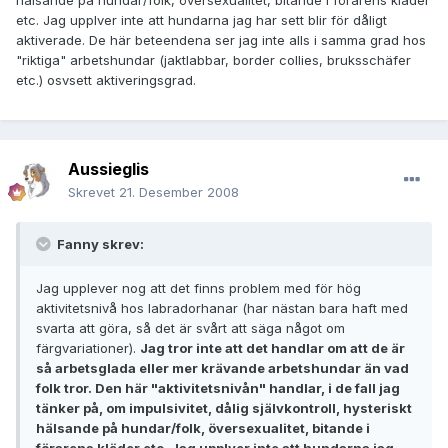
hälsande på hundar/folk, översexualitet, bitande i förarens kläder
etc. Jag upplver inte att hundarna jag har sett blir för dåligt
aktiverade. De här beteendena ser jag inte alls i samma grad hos
"riktiga" arbetshundar (jaktlabbar, border collies, bruksschäfer
etc.) osvsett aktiveringsgrad.
Aussieglis
Skrevet
21. Desember 2008
Fanny skrev:
Jag upplever nog att det finns problem med för hög
aktivitetsnivå hos labradorhanar (har nästan bara haft med
svarta att göra, så det är svårt att säga något om
färgvariationer).
Jag tror inte att det handlar om att de är
så arbetsglada eller mer krävande arbetshundar än vad
folk tror. Den här "aktivitetsnivån" handlar, i de fall jag
tänker på, om impulsivitet, dålig självkontroll, hysteriskt
hälsande på hundar/folk, översexualitet, bitande i