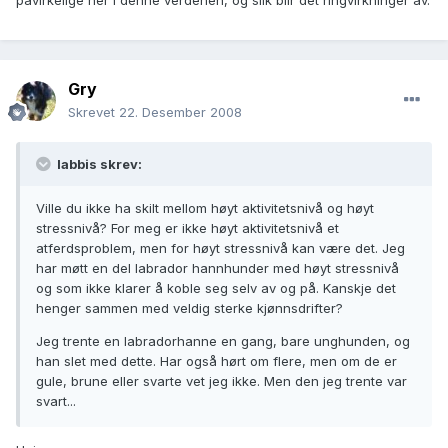
påvirkelige her i denne verdenen, og slik blir det ringvirkninger av.
Gry
Skrevet
22. Desember 2008
labbis skrev:
Ville du ikke ha skilt mellom høyt aktivitetsnivå og høyt
stressnivå? For meg er ikke høyt aktivitetsnivå et
atferdsproblem, men for høyt stressnivå kan være det. Jeg
har møtt en del labrador hannhunder med høyt stressnivå
og som ikke klarer å koble seg selv av og på. Kanskje det
henger sammen med veldig sterke kjønnsdrifter?
Jeg trente en labradorhanne en gang, bare unghunden, og
han slet med dette. Har også hørt om flere, men om de er
gule, brune eller svarte vet jeg ikke. Men den jeg trente var
svart...