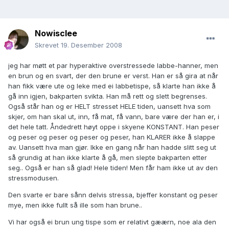
Nowisclee
Skrevet
19. Desember 2008
jeg har møtt et par hyperaktive overstressede labbe-hanner, men
en brun og en svart, der den brune er verst. Han er så gira at når
han fikk være ute og leke med ei labbetispe, så klarte han ikke å
gå inn igjen, bakparten svikta. Han må rett og slett begrenses.
Også står han og er HELT stresset HELE tiden, uansett hva som
skjer, om han skal ut, inn, få mat, få vann, bare være der han er, i
det hele tatt. Åndedrett høyt oppe i skyene KONSTANT. Han peser
og peser og peser og peser og peser, han KLARER ikke å slappe
av. Uansett hva man gjør. Ikke en gang når han hadde slitt seg ut
så grundig at han ikke klarte å gå, men slepte bakparten etter
seg.. Også er han så glad! Hele tiden! Men får ham ikke ut av den
stressmodusen.
Den svarte er bare sånn delvis stressa, bjeffer konstant og peser
mye, men ikke fullt så ille som han brune..
Vi har også ei brun ung tispe som er relativt gæærn, noe ala den