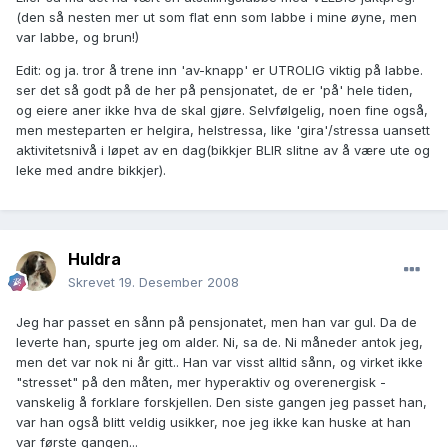
(den så nesten mer ut som flat enn som labbe i mine øyne, men
var labbe, og brun!)
Edit: og ja. tror å trene inn 'av-knapp' er UTROLIG viktig på labbe.
ser det så godt på de her på pensjonatet, de er 'på' hele tiden,
og eiere aner ikke hva de skal gjøre. Selvfølgelig, noen fine også,
men mesteparten er helgira, helstressa, like 'gira'/stressa uansett
aktivitetsnivå i løpet av en dag(bikkjer BLIR slitne av å være ute og
leke med andre bikkjer).
Huldra
Skrevet
19. Desember 2008
Jeg har passet en sånn på pensjonatet, men han var gul. Da de
leverte han, spurte jeg om alder. Ni, sa de. Ni måneder antok jeg,
men det var nok ni år gitt.. Han var visst alltid sånn, og virket ikke
"stresset" på den måten, mer hyperaktiv og overenergisk -
vanskelig å forklare forskjellen. Den siste gangen jeg passet han,
var han også blitt veldig usikker, noe jeg ikke kan huske at han
var første gangen...