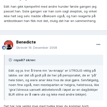
Edit: han gikk kjempefint med andre hunder første gangen jeg
passet han. Siste gangen var han som sagt skeptisk, og virket
ikke helt seg selv. Hadde våteksem også, og han reagerte på
antibiotikaen han fikk mot det, mulig det har en sammenheng.
Benedicte
Skrevet
19. Desember 2008
roya87 skrev:
Edit: og ja. tror å trene inn 'av-knapp' er UTROLIG viktig på
labbe. ser det så godt på de her på pensjonatet, de er 'på'
hele tiden, og eiere aner ikke hva de skal gjøre. Selvfølgelig,
noen fine også, men mesteparten er helgira, helstressa, like
'gira'/stressa uansett aktivitetsnivå i løpet av en dag(bikkjer
BLIR slitne av å være ute og leke med andre bikkjer).
Det har nok veldig mye med hvilke linjer du kommer borti.