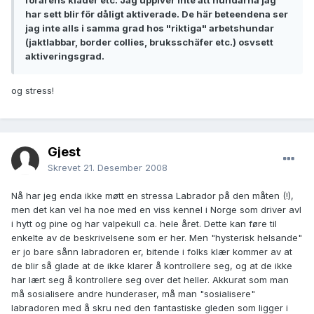
förarens kläder etc. Jag upplver inte att hundarna jag
har sett blir för dåligt aktiverade. De här beteendena ser
jag inte alls i samma grad hos "riktiga" arbetshundar
(jaktlabbar, border collies, bruksschäfer etc.) osvsett
aktiveringsgrad.
og stress!
Gjest
Skrevet
21. Desember 2008
Nå har jeg enda ikke møtt en stressa Labrador på den måten (!),
men det kan vel ha noe med en viss kennel i Norge som driver avl
i hytt og pine og har valpekull ca. hele året. Dette kan føre til
enkelte av de beskrivelsene som er her. Men "hysterisk helsande"
er jo bare sånn labradoren er, bitende i folks klær kommer av at
de blir så glade at de ikke klarer å kontrollere seg, og at de ikke
har lært seg å kontrollere seg over det heller. Akkurat som man
må sosialisere andre hunderaser, må man "sosialisere"
labradoren med å skru ned den fantastiske gleden som ligger i