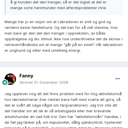
å gi hunden det den trenger, så er det logisk at det er
mange sorte hannhunder med atferdsproblemer inne.
Mange har jo en visjon om at Labradoren er snill og god og
verdens beste familiehund. Og det kan for så vidt stemme, hvis
man bare gir den det den trenger i oppveksten, av både
oppdragelse og div. stimuli. Ikke noe underdrivelse det de skriver i
retrieverhåndboka om at mange "går på en smell" når labradoren
er unghund og sitter med umettelig energi.
Fanny
Skrevet
21. Desember 2008
Jag upplever nog att det finns problem med för hög aktivitetsnivå
hos labradorhanar (har nästan bara haft med svarta att göra, så
det är svårt att säga något om färgvariationer). Jag tror inte att
det handlar om att de är så arbetsglada eller mer krävande
arbetshundar än vad folk tror. Den här "aktivitetsnivån" handlar, i
de fall jag tänker på, om impulsivitet, dålig självkontroll, hysteriskt