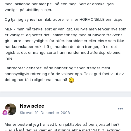
med jaktlabbe har mer peil på enn meg. Sort er antakeligvis
vanligst på utstillingslinjer.
Og tja, jeg synes hannlabradorer er mer HORMONELLE enn tisper.
MEN - man må tenke: sort er vanligst. Og hvis man tenker hva som
er vanligst, og setter det i sammenheng med at høyere frekvens
gir større sannsynlighet for atferdsproblemer eller eiere som ikke
har kunnskaper nok til å gi hunden det den trenger, så er det
logisk at det er mange sorte hannhunder med atferdsproblemer
inne.
Labradorer generelt, både hanner og tisper, trenger mest
sannsynligvis rotrening når de vokser opp. Takk gud fant vi ut av
det og har fått roligeLuna i hus nå
Nowisclee
Skrevet
19. Desember 2008
Mener bestemt jeg har sett brun jaktlabbe på pensjonatet her?
Eller så må det ha vært en utstillingslabbe med VELDIG jaktpreg!