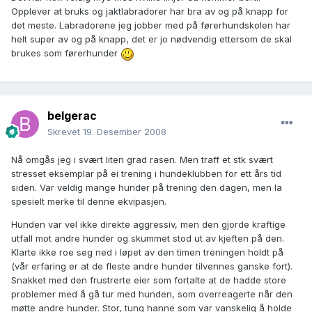
Opplever at bruks og jaktlabradorer har bra av og på knapp for
det meste. Labradorene jeg jobber med på førerhundskolen har
helt super av og på knapp, det er jo nødvendig ettersom de skal
brukes som førerhunder
belgerac
Skrevet
19. Desember 2008
Nå omgås jeg i svært liten grad rasen. Men traff et stk svært
stresset eksemplar på ei trening i hundeklubben for ett års tid
siden. Var veldig mange hunder på trening den dagen, men la
spesielt merke til denne ekvipasjen.
Hunden var vel ikke direkte aggressiv, men den gjorde kraftige
utfall mot andre hunder og skummet stod ut av kjeften på den.
Klarte ikke roe seg ned i løpet av den timen treningen holdt på
(vår erfaring er at de fleste andre hunder tilvennes ganske fort).
Snakket med den frustrerte eier som fortalte at de hadde store
problemer med å gå tur med hunden, som overreagerte når den
møtte andre hunder. Stor, tung hanne som var vanskelig å holde