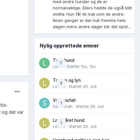
med andre hunder og de er
normalvektige. Ellers hadde de også blitt
smitta. Hun får lik mat som de andre.
Noen ganger er det mat fremme hele
dagen mens andre dager blir det spist...
Nylig opprettede emner
Tynn hund
7
Lisen
· Startet
%s, %s
Torden og lyn
3
Lovise
· Startet
30. Juli
Varm asfalt
1
fòr-
Savannah
· Startet
29. Juli
et og det var
Langhåret hund
1
Lovise
· Startet
29. Juli