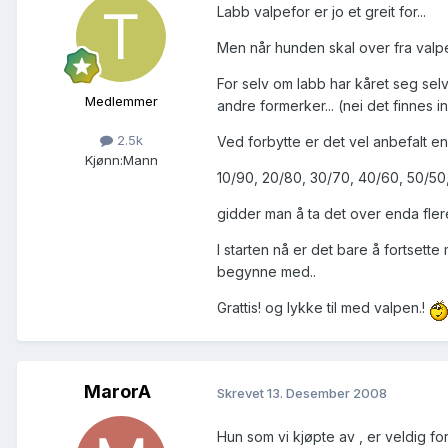
Labb valpefor er jo et greit for...
Men når hunden skal over fra valpef
For selv om labb har kåret seg sel
Medlemmer
andre formerker... (nei det finnes 
2.5k
Ved forbytte er det vel anbefalt en
Kjønn:
Mann
10/90, 20/80, 30/70, 40/60, 50/50
gidder man å ta det over enda fler
I starten nå er det bare å fortsett
begynne med..
Grattis! og lykke til med valpen.!
MarorA
Skrevet
13. Desember 2008
Hun som vi kjøpte av , er veldig forn