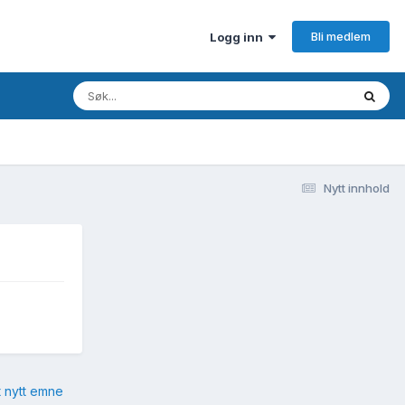
Bli medlem
Logg inn
Nytt innhold
t nytt emne