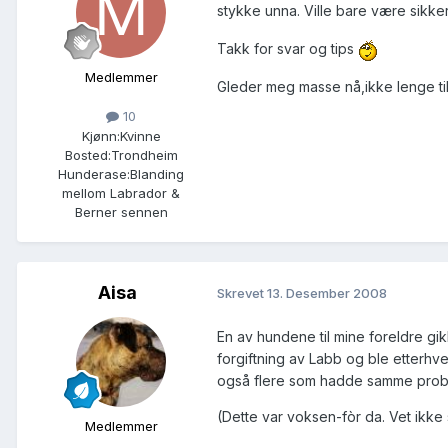
stykke unna. Ville bare være sikker,
Takk for svar og tips
Medlemmer
Gleder meg masse nå,ikke lenge t
10
Kjønn:
Kvinne
Bosted:
Trondheim
Hunderase:
Blanding
mellom Labrador &
Berner sennen
Aisa
Skrevet
13. Desember 2008
En av hundene til mine foreldre gikk
forgiftning av Labb og ble etterhvert
også flere som hadde samme proble
(Dette var voksen-fòr da. Vet ikke
Medlemmer