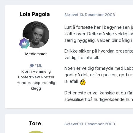
Lola Pagola
Skrevet
13. Desember 2008
Lurt å fortsette her i begynnelsen
skifte over. Dette må skje veldig l
særlig hyggelig, valpen blir dårlig
Er ikke sikker på hvordan prosente
Medlemmer
veldig lite iallefall.
11.1k
Noen er veldig fornøyde med Labb,
Kjønn:
Hemmelig
godt på det, er fin i pelsen, god i 
Bosted:
New Pretzel
iallefall.
Hunderase:
personlig
klegg
Det eneste er vel kanskje at du få
spesialisert på hurtigvoksende hu
Tore
Skrevet
13. Desember 2008