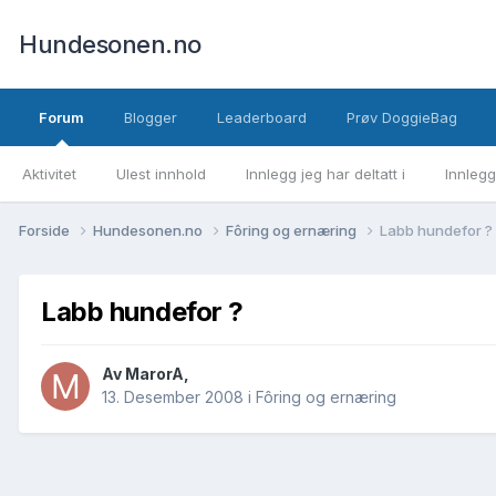
Hundesonen.no
Forum
Blogger
Leaderboard
Prøv DoggieBag
Aktivitet
Ulest innhold
Innlegg jeg har deltatt i
Innlegg
Forside
Hundesonen.no
Fôring og ernæring
Labb hundefor ?
Labb hundefor ?
Av
MarorA
,
13. Desember 2008
i
Fôring og ernæring