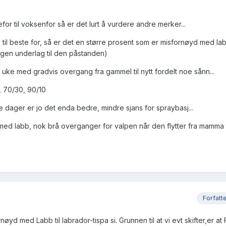
or til voksenfor så er det lurt å vurdere andre merker...
v til beste for, så er det en større prosent som er misfornøyd med l
ingen underlag til den påstanden)
 uke med gradvis overgang fra gammel til nytt fordelt noe sånn...
, 70/30, 90/10
e dager er jo det enda bedre, mindre sjans for spraybasj...
e med labb, nok brå overganger for valpen når den flytter fra mamma t
Forfatt
øyd med Labb til labrador-tispa si. Grunnen til at vi evt skifter,er at 