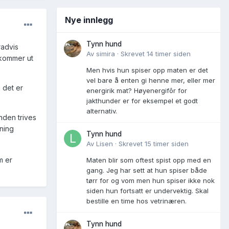
Nye innlegg
Tynn hund
radvis
Av
simira
·
Skrevet
14 timer siden
 kommer ut
Men hvis hun spiser opp maten er det
vel bare å enten gi henne mer, eller mer
 det er
energirik mat? Høyenergifôr for
jakthunder er for eksempel et godt
alternativ.
nden trives
ening
Tynn hund
Av
Lisen
·
Skrevet
15 timer siden
m er
Maten blir som oftest spist opp med en
gang. Jeg har sett at hun spiser både
tørr for og vom men hun spiser ikke nok
siden hun fortsatt er undervektig. Skal
bestille en time hos vetrinæren.
Tynn hund