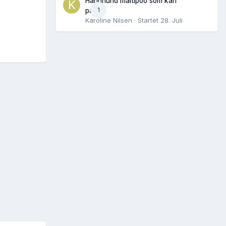
Hannhund maltipoo som kan
1
parres
Karoline Nilsen
· Startet
28. Juli