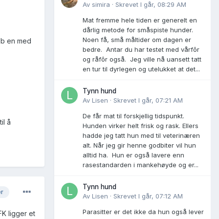
Av
simira
·
Skrevet
I går, 08:29 AM
Mat fremme hele tiden er generelt en
dårlig metode for småspiste hunder.
Noen få, små måltider om dagen er
abb en med
bedre. Antar du har testet med vårfôr
og råfôr også. Jeg ville nå uansett tatt
en tur til dyrlegen og utelukket at det...
Tynn hund
Av
Lisen
·
Skrevet
I går, 07:21 AM
De får mat til forskjellig tidspunkt.
il å
Hunden virker helt frisk og rask. Ellers
hadde jeg tatt hun med til veterinæren
alt. Når jeg gir henne godbiter vil hun
alltid ha. Hun er også lavere enn
rasestandarden i mankehøyde og er...
Tynn hund
er
Av
Lisen
·
Skrevet
I går, 07:12 AM
Parasitter er det ikke da hun også lever
FK ligger et