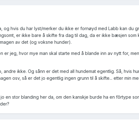
 ja, og hvis du har lyst/merker du ikke er fornøyd med Labb kan du g
angsomt, er ikke bare å skifte fra dag til dag, da er ikke bæsjen som
 i magen av det (og voksne hunder).
n er jeg, hvor mye man skal starte med å blande inn av nytt for, men
 andre ikke. Og sånn er det med all hundemat egentlig. Så, hvis hu
magen osv, så er det jo egentlig ingen grunn til å skifte... etter min m
r jo en stor blanding her da, om den kanskje burde ha en fôrtype so
nder?