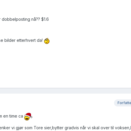
or dobbelposting nå?? $1.6
se bilder etterhvert da!
Forfatt
om en time ca
nker vi gjør som Tore sier,bytter gradvis når vi skal over til voksen,