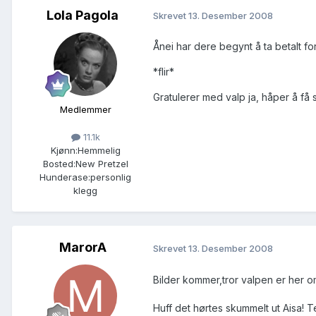
Lola Pagola
Skrevet
13. Desember 2008
Ånei har dere begynt å ta betalt f
*flir*
Gratulerer med valp ja, håper å få 
Medlemmer
11.1k
Kjønn:
Hemmelig
Bosted:
New Pretzel
Hunderase:
personlig
klegg
MarorA
Skrevet
13. Desember 2008
Bilder kommer,tror valpen er her 
Huff det hørtes skummelt ut Aisa! Te