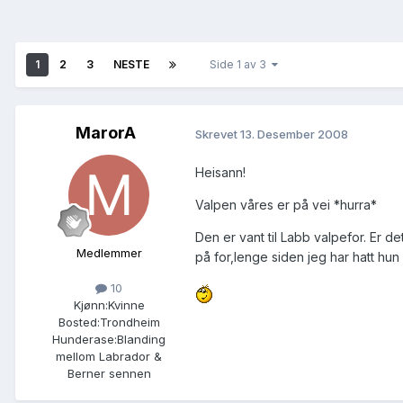
1
2
3
NESTE
Side 1 av 3
MarorA
Skrevet
13. Desember 2008
Heisann!
Valpen våres er på vei *hurra*
Den er vant til Labb valpefor. Er de
Medlemmer
på for,lenge siden jeg har hatt hu
10
Kjønn:
Kvinne
Bosted:
Trondheim
Hunderase:
Blanding
mellom Labrador &
Berner sennen