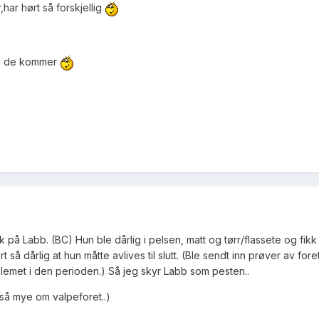
har hørt så forskjellig
il de kommer
 på Labb. (BC) Hun ble dårlig i pelsen, matt og tørr/flassete og fikk 
 så dårlig at hun måtte avlives til slutt. (Ble sendt inn prøver av for
met i den perioden.) Så jeg skyr Labb som pesten..
 så mye om valpeforet..)