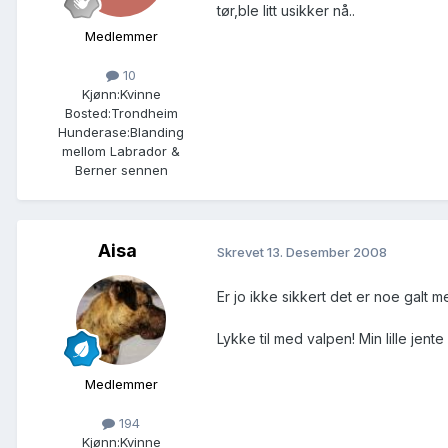
tør,ble litt usikker nå..
Medlemmer
10
Kjønn:
Kvinne
Bosted:
Trondheim
Hunderase:
Blanding
mellom Labrador &
Berner sennen
Aisa
Skrevet
13. Desember 2008
Er jo ikke sikkert det er noe galt m
Lykke til med valpen! Min lille jen
Medlemmer
194
Kjønn:
Kvinne