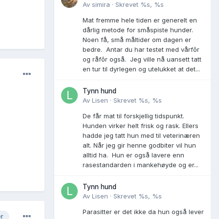
Av
simira
·
Skrevet
%s, %s
Mat fremme hele tiden er generelt en
dårlig metode for småspiste hunder.
Noen få, små måltider om dagen er
bedre. Antar du har testet med vårfôr
og råfôr også. Jeg ville nå uansett tatt
en tur til dyrlegen og utelukket at det...
Tynn hund
Av
Lisen
·
Skrevet
%s, %s
De får mat til forskjellig tidspunkt.
Hunden virker helt frisk og rask. Ellers
hadde jeg tatt hun med til veterinæren
alt. Når jeg gir henne godbiter vil hun
alltid ha. Hun er også lavere enn
rasestandarden i mankehøyde og er...
Tynn hund
Av
Lisen
·
Skrevet
%s, %s
Parasitter er det ikke da hun også lever
er