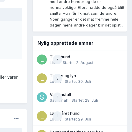
med andre hunder og de er
normalvektige. Ellers hadde de også blitt
smitta. Hun får lik mat som de andre.
Noen ganger er det mat fremme hele
dagen mens andre dager blir det spist...
Nylig opprettede emner
Tynn hund
7
Lisen
· Startet
2. August
Torden og lyn
ler varer,
3
Lovise
· Startet
30. Juli
Varm asfalt
1
Savannah
· Startet
29. Juli
Langhåret hund
1
Lovise
· Startet
29. Juli