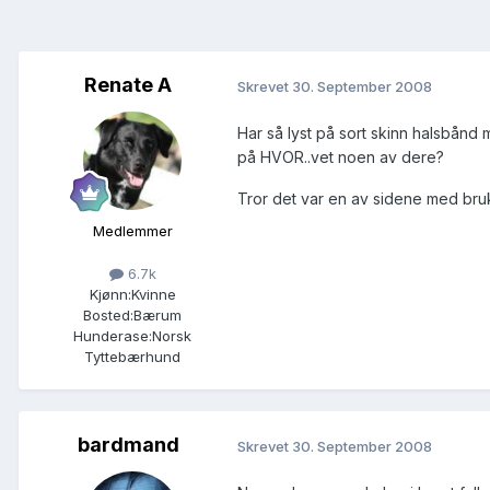
Renate A
Skrevet
30. September 2008
Har så lyst på sort skinn halsbånd m
på HVOR..vet noen av dere?
Tror det var en av sidene med bruks
Medlemmer
6.7k
Kjønn:
Kvinne
Bosted:
Bærum
Hunderase:
Norsk
Tyttebærhund
bardmand
Skrevet
30. September 2008