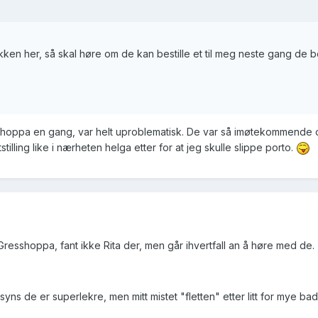
en her, så skal høre om de kan bestille et til meg neste gang de be
esshoppa en gang, var helt uproblematisk. De var så imøtekommende 
tilling like i nærheten helga etter for at jeg skulle slippe porto.
 Gresshoppa, fant ikke Rita der, men går ihvertfall an å høre med de.
yns de er superlekre, men mitt mistet "fletten" etter litt for mye b