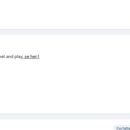
pet and play,
se her:)
Forfatt