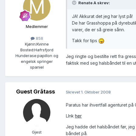
Renate A skrev:
JA! Akkurat det jeg har lyst på!
De har Grasshoppa på dyrebutikk
Medlemmer
varer, de er så greie sånn.
858
Takk for tips
Kjønn:
Kvinne
Bosted:
Hafrsfjord
Hunderase:
papillon og
Jeg ringte og bestilte rett fra gr
engelsk springer
faktisk med seg halsbåndet til en uts
spaniel
Guest Gråtass
Skrevet
1. Oktober 2008
Paratus har ihvertfall agenturet på
LInk
her
Jeg hadde det halsbåndet før, jeg s
Gjest
båndet på.