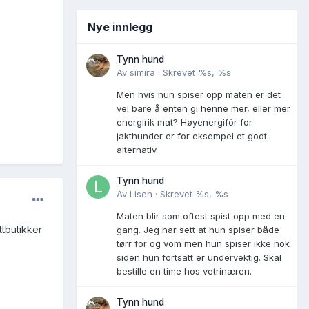
Nye innlegg
Tynn hund
Av
simira
·
Skrevet
%s, %s
Men hvis hun spiser opp maten er det
vel bare å enten gi henne mer, eller mer
energirik mat? Høyenergifôr for
jakthunder er for eksempel et godt
alternativ.
Tynn hund
Av
Lisen
·
Skrevet
%s, %s
Maten blir som oftest spist opp med en
ttbutikker
gang. Jeg har sett at hun spiser både
tørr for og vom men hun spiser ikke nok
siden hun fortsatt er undervektig. Skal
bestille en time hos vetrinæren.
Tynn hund