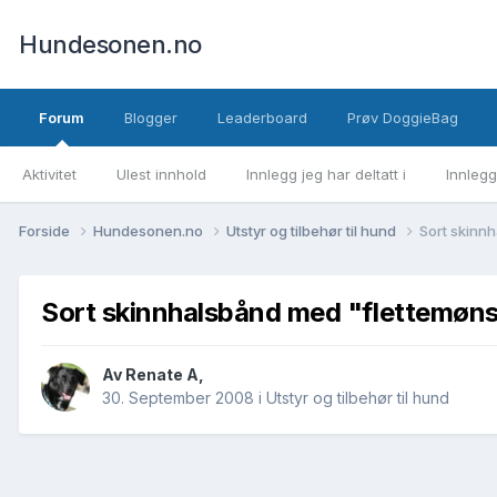
Hundesonen.no
Forum
Blogger
Leaderboard
Prøv DoggieBag
Aktivitet
Ulest innhold
Innlegg jeg har deltatt i
Innlegg
Forside
Hundesonen.no
Utstyr og tilbehør til hund
Sort skinn
Sort skinnhalsbånd med "flettemøns
Av
Renate A
,
30. September 2008
i
Utstyr og tilbehør til hund