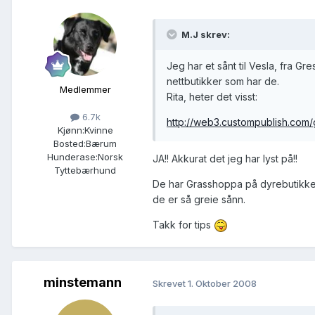
M.J skrev:
Jeg har et sånt til Vesla, fra Gr
nettbutikker som har de.
Medlemmer
Rita, heter det visst:
6.7k
http://web3.custompublish.com/g
Kjønn:
Kvinne
Bosted:
Bærum
Hunderase:
Norsk
JA!! Akkurat det jeg har lyst på!!
Tyttebærhund
De har Grasshoppa på dyrebutikken 
de er så greie sånn.
Takk for tips
minstemann
Skrevet
1. Oktober 2008