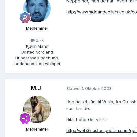
Neppe her, men de har i hvert fall 
http://www.hideandcollars.co.uk/col
Medlemmer
2.7k
Kjønn:
Mann
Bosted:
Nordland
Hunderase:
lundehund,
lundehund x og whippet
M.J
Skrevet
1. Oktober 2008
Jeg har et sånt til Vesla, fra Gress
som har de.
Rita, heter det visst:
Medlemmer
http://web3.custompublish.com/getfi