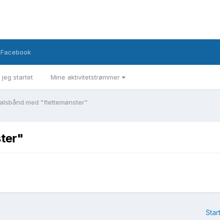
Facebook
 jeg startet
Mine aktivitetstrømmer
halsbånd med "flettemønster"
ter"
Star