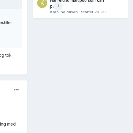
Hannhund maltipoo som kan
1
parres
Karoline Nilsen
· Startet
28. Juli
stiller
og tok
ading med