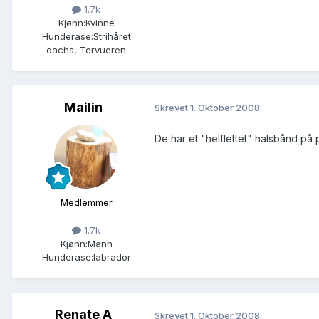
1.7k
Kjønn:
Kvinne
Hunderase:
Strihåret
dachs, Tervueren
Mailin
Skrevet
1. Oktober 2008
De har et "helflettet" halsbånd på 
Medlemmer
1.7k
Kjønn:
Mann
Hunderase:
labrador
Renate A
Skrevet
1. Oktober 2008