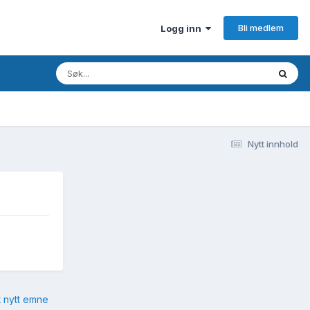
Bli medlem
Logg inn
Nytt innhold
t nytt emne