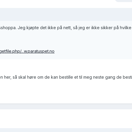
esshoppa. Jeg kjøpte det ikke på nett, så jeg er ikke sikker på hvilke
etfile.php/...w.paratuspet.no
her, så skal høre om de kan bestille et til meg neste gang de bestil