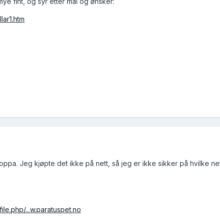
mye fint, og syr etter mål og ønsker:
lar1.htm
hoppa. Jeg kjøpte det ikke på nett, så jeg er ikke sikker på hvilke ne
le.php/...w.paratuspet.no