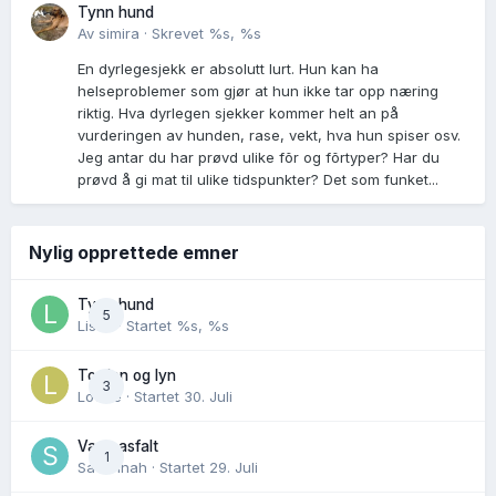
Tynn hund
Av
simira
·
Skrevet
%s, %s
En dyrlegesjekk er absolutt lurt. Hun kan ha
helseproblemer som gjør at hun ikke tar opp næring
riktig. Hva dyrlegen sjekker kommer helt an på
vurderingen av hunden, rase, vekt, hva hun spiser osv.
Jeg antar du har prøvd ulike fõr og fõrtyper? Har du
prøvd å gi mat til ulike tidspunkter? Det som funket...
Nylig opprettede emner
Tynn hund
5
Lisen
· Startet
%s, %s
Torden og lyn
3
Lovise
· Startet
30. Juli
Varm asfalt
1
Savannah
· Startet
29. Juli