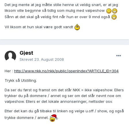
Det jeg mente at jeg måtte stille henne ut veldig snart, er at jeg
liksom ville begynne så tidlig som mulig med valpeshow
Sånn at det skal gå veldig fint når hun er over 9 mnd også
Vil liksom at hun skal være godt vandt
Gjest
Skrevet
23. August 2008
Her :
http://www.nkk.no/nkk/public/openIndex?ARTICLE_ID=304
Trykk så Utstilling.
Da ser du først og framst om det står NKK = ikke valpeshow. Ellers
trykker du på dommere / annet og ser om det står nevnt noe om
valpeshow. Ellers er det lokale annonseringer, nettsider osv.
Etter det kan du gå tilbake til linken og velge u.off / show, og også
trykke dommere / annet.