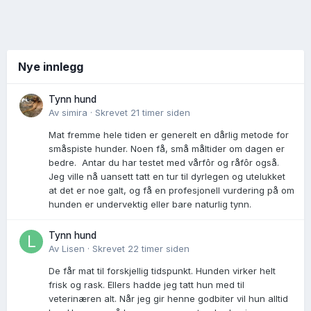
Nye innlegg
Tynn hund
Av
simira
·
Skrevet
21 timer siden
Mat fremme hele tiden er generelt en dårlig metode for
småspiste hunder. Noen få, små måltider om dagen er
bedre. Antar du har testet med vårfôr og råfôr også.
Jeg ville nå uansett tatt en tur til dyrlegen og utelukket
at det er noe galt, og få en profesjonell vurdering på om
hunden er undervektig eller bare naturlig tynn.
Tynn hund
Av
Lisen
·
Skrevet
22 timer siden
De får mat til forskjellig tidspunkt. Hunden virker helt
frisk og rask. Ellers hadde jeg tatt hun med til
veterinæren alt. Når jeg gir henne godbiter vil hun alltid