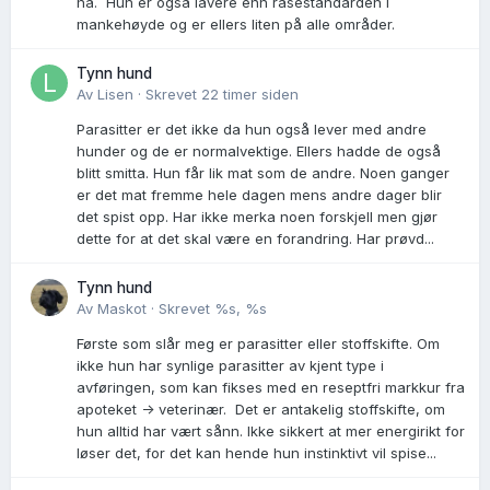
ha. Hun er også lavere enn rasestandarden i
mankehøyde og er ellers liten på alle områder.
Tynn hund
Av
Lisen
·
Skrevet
22 timer siden
Parasitter er det ikke da hun også lever med andre
hunder og de er normalvektige. Ellers hadde de også
blitt smitta. Hun får lik mat som de andre. Noen ganger
er det mat fremme hele dagen mens andre dager blir
det spist opp. Har ikke merka noen forskjell men gjør
dette for at det skal være en forandring. Har prøvd...
Tynn hund
Av
Maskot
·
Skrevet
%s, %s
Første som slår meg er parasitter eller stoffskifte. Om
ikke hun har synlige parasitter av kjent type i
avføringen, som kan fikses med en reseptfri markkur fra
apoteket -> veterinær. Det er antakelig stoffskifte, om
hun alltid har vært sånn. Ikke sikkert at mer energirikt for
løser det, for det kan hende hun instinktivt vil spise...