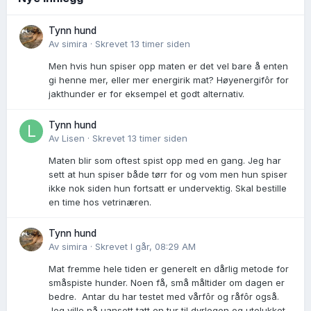
Tynn hund
Av
simira
·
Skrevet
13 timer siden
Men hvis hun spiser opp maten er det vel bare å enten
gi henne mer, eller mer energirik mat? Høyenergifôr for
jakthunder er for eksempel et godt alternativ.
Tynn hund
Av
Lisen
·
Skrevet
13 timer siden
Maten blir som oftest spist opp med en gang. Jeg har
sett at hun spiser både tørr for og vom men hun spiser
ikke nok siden hun fortsatt er undervektig. Skal bestille
en time hos vetrinæren.
Tynn hund
Av
simira
·
Skrevet
I går, 08:29 AM
Mat fremme hele tiden er generelt en dårlig metode for
småspiste hunder. Noen få, små måltider om dagen er
bedre. Antar du har testet med vårfôr og råfôr også.
Jeg ville nå uansett tatt en tur til dyrlegen og utelukket