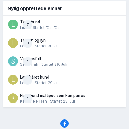
Nylig opprettede emner
Tynn hund
7
Lisen
· Startet
%s, %s
Torden og lyn
3
Lovise
· Startet
30. Juli
Varm asfalt
1
Savannah
· Startet
29. Juli
Langhåret hund
1
Lovise
· Startet
29. Juli
Hannhund maltipoo som kan parres
1
Karoline Nilsen
· Startet
28. Juli