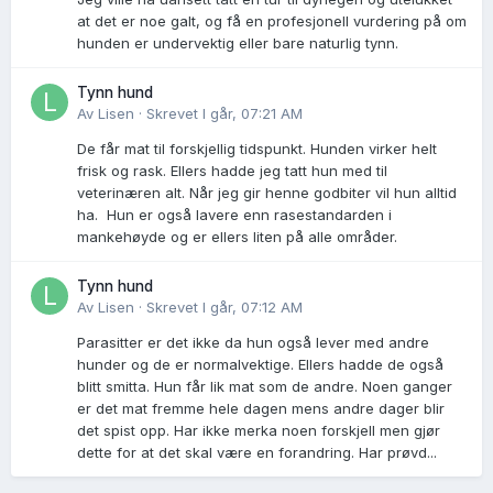
at det er noe galt, og få en profesjonell vurdering på om
hunden er undervektig eller bare naturlig tynn.
Tynn hund
Av
Lisen
·
Skrevet
I går, 07:21 AM
De får mat til forskjellig tidspunkt. Hunden virker helt
frisk og rask. Ellers hadde jeg tatt hun med til
veterinæren alt. Når jeg gir henne godbiter vil hun alltid
ha. Hun er også lavere enn rasestandarden i
mankehøyde og er ellers liten på alle områder.
Tynn hund
Av
Lisen
·
Skrevet
I går, 07:12 AM
Parasitter er det ikke da hun også lever med andre
hunder og de er normalvektige. Ellers hadde de også
blitt smitta. Hun får lik mat som de andre. Noen ganger
er det mat fremme hele dagen mens andre dager blir
det spist opp. Har ikke merka noen forskjell men gjør
dette for at det skal være en forandring. Har prøvd...