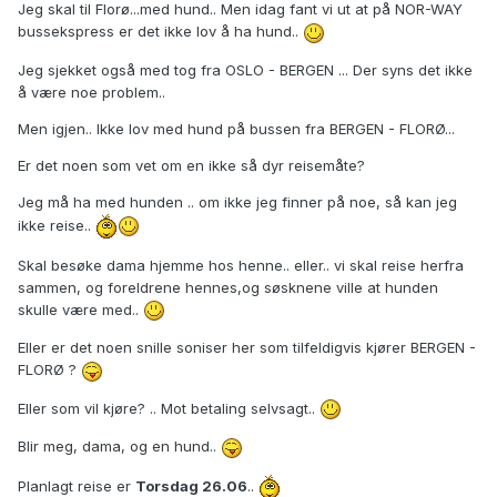
Jeg skal til Florø...med hund.. Men idag fant vi ut at på NOR-WAY
bussekspress er det ikke lov å ha hund..
Jeg sjekket også med tog fra OSLO - BERGEN ... Der syns det ikke
å være noe problem..
Men igjen.. Ikke lov med hund på bussen fra BERGEN - FLORØ...
Er det noen som vet om en ikke så dyr reisemåte?
Jeg må ha med hunden .. om ikke jeg finner på noe, så kan jeg
ikke reise..
Skal besøke dama hjemme hos henne.. eller.. vi skal reise herfra
sammen, og foreldrene hennes,og søsknene ville at hunden
skulle være med..
Eller er det noen snille soniser her som tilfeldigvis kjører BERGEN -
FLORØ ?
Eller som vil kjøre? .. Mot betaling selvsagt..
Blir meg, dama, og en hund..
Planlagt reise er
Torsdag 26.06
..