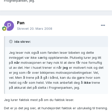
Frognerparken, jeg.
Pan
Skrevet
20. Mars 2008
ida skrev:
Jeg leser nok også som fanden leser bibelen og dette
innlegget var ikke særlig oppklarende. Plutselig lurer jeg litt
på
når
motivasjonen er høy nok til at dere får noe fornuftig
ut av det. Her i huset trener vi når
jeg
er motivert nok og det
er jeg som rår over bikkjenes motivasjonsbetingelser. Vel,
vel. Men å trene på å gå i bånd, kan du da gjøre hvor som
helst og når som helst. Ville nok anbefalt deg å
ikke
trene
på akkurat det på sletta i Frognerparken, jeg.
Jeg lurer faktisk mest på om du faktisk leser.
Det er jo det jeg sier, at hundejordet faktisk er ubrukelig til trening.