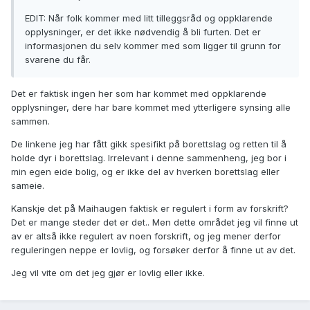
EDIT: Når folk kommer med litt tilleggsråd og oppklarende
opplysninger, er det ikke nødvendig å bli furten. Det er
informasjonen du selv kommer med som ligger til grunn for
svarene du får.
Det er faktisk ingen her som har kommet med oppklarende
opplysninger, dere har bare kommet med ytterligere synsing alle
sammen.
De linkene jeg har fått gikk spesifikt på borettslag og retten til å
holde dyr i borettslag. Irrelevant i denne sammenheng, jeg bor i
min egen eide bolig, og er ikke del av hverken borettslag eller
sameie.
Kanskje det på Maihaugen faktisk er regulert i form av forskrift?
Det er mange steder det er det.. Men dette området jeg vil finne ut
av er altså ikke regulert av noen forskrift, og jeg mener derfor
reguleringen neppe er lovlig, og forsøker derfor å finne ut av det.
Jeg vil vite om det jeg gjør er lovlig eller ikke.