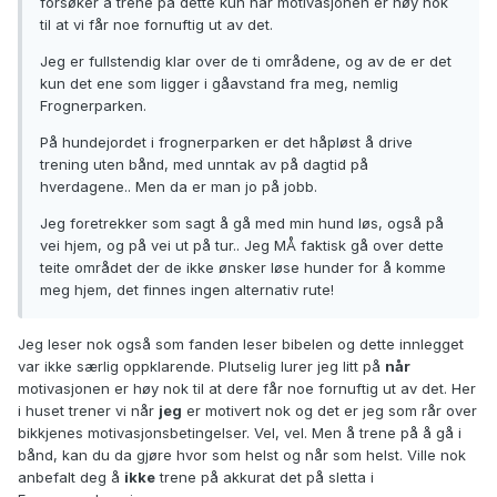
forsøker å trene på dette kun når motivasjonen er høy nok
til at vi får noe fornuftig ut av det.
Jeg er fullstendig klar over de ti områdene, og av de er det
kun det ene som ligger i gåavstand fra meg, nemlig
Frognerparken.
På hundejordet i frognerparken er det håpløst å drive
trening uten bånd, med unntak av på dagtid på
hverdagene.. Men da er man jo på jobb.
Jeg foretrekker som sagt å gå med min hund løs, også på
vei hjem, og på vei ut på tur.. Jeg MÅ faktisk gå over dette
teite området der de ikke ønsker løse hunder for å komme
meg hjem, det finnes ingen alternativ rute!
Jeg leser nok også som fanden leser bibelen og dette innlegget
var ikke særlig oppklarende. Plutselig lurer jeg litt på
når
motivasjonen er høy nok til at dere får noe fornuftig ut av det. Her
i huset trener vi når
jeg
er motivert nok og det er jeg som rår over
bikkjenes motivasjonsbetingelser. Vel, vel. Men å trene på å gå i
bånd, kan du da gjøre hvor som helst og når som helst. Ville nok
anbefalt deg å
ikke
trene på akkurat det på sletta i