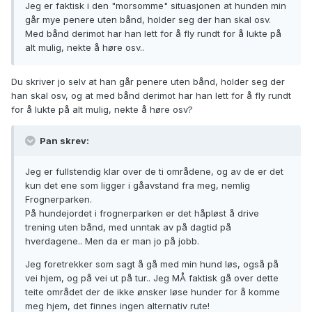
Jeg er faktisk i den "morsomme" situasjonen at hunden min
går mye penere uten bånd, holder seg der han skal osv.
Med bånd derimot har han lett for å fly rundt for å lukte på
alt mulig, nekte å høre osv..
Du skriver jo selv at han går penere uten bånd, holder seg der
han skal osv, og at med bånd derimot har han lett for å fly rundt
for å lukte på alt mulig, nekte å høre osv?
Pan skrev:
Jeg er fullstendig klar over de ti områdene, og av de er det
kun det ene som ligger i gåavstand fra meg, nemlig
Frognerparken.
På hundejordet i frognerparken er det håpløst å drive
trening uten bånd, med unntak av på dagtid på
hverdagene.. Men da er man jo på jobb.
Jeg foretrekker som sagt å gå med min hund løs, også på
vei hjem, og på vei ut på tur.. Jeg MÅ faktisk gå over dette
teite området der de ikke ønsker løse hunder for å komme
meg hjem, det finnes ingen alternativ rute!