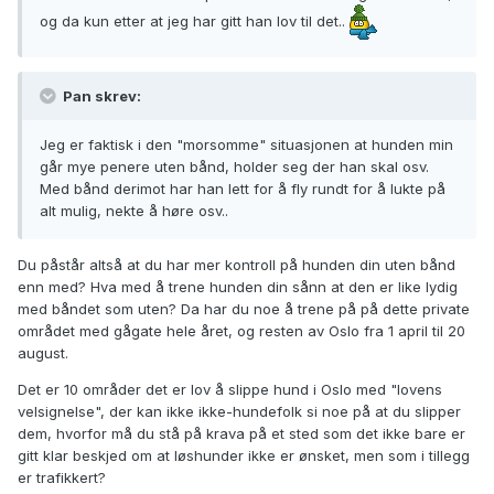
og da kun etter at jeg har gitt han lov til det..
Pan skrev:
Jeg er faktisk i den "morsomme" situasjonen at hunden min
går mye penere uten bånd, holder seg der han skal osv.
Med bånd derimot har han lett for å fly rundt for å lukte på
alt mulig, nekte å høre osv..
Du påstår altså at du har mer kontroll på hunden din uten bånd
enn med? Hva med å trene hunden din sånn at den er like lydig
med båndet som uten? Da har du noe å trene på på dette private
området med gågate hele året, og resten av Oslo fra 1 april til 20
august.
Det er 10 områder det er lov å slippe hund i Oslo med "lovens
velsignelse", der kan ikke ikke-hundefolk si noe på at du slipper
dem, hvorfor må du stå på krava på et sted som det ikke bare er
gitt klar beskjed om at løshunder ikke er ønsket, men som i tillegg
er trafikkert?