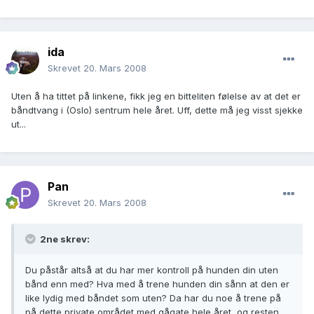
ida
Skrevet
20. Mars 2008
Uten å ha tittet på linkene, fikk jeg en bitteliten følelse av at det er
båndtvang i (Oslo) sentrum hele året. Uff, dette må jeg visst sjekke
ut...
Pan
Skrevet
20. Mars 2008
2ne skrev:
Du påstår altså at du har mer kontroll på hunden din uten
bånd enn med? Hva med å trene hunden din sånn at den er
like lydig med båndet som uten? Da har du noe å trene på
på dette private området med gågate hele året, og resten