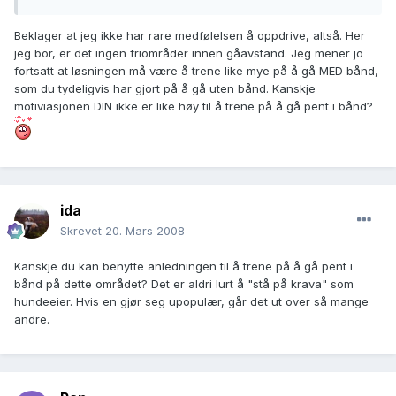
Beklager at jeg ikke har rare medfølelsen å oppdrive, altså. Her
jeg bor, er det ingen friområder innen gåavstand. Jeg mener jo
fortsatt at løsningen må være å trene like mye på å gå MED bånd,
som du tydeligvis har gjort på å gå uten bånd. Kanskje
motiviasjonen DIN ikke er like høy til å trene på å gå pent i bånd?
ida
Skrevet
20. Mars 2008
Kanskje du kan benytte anledningen til å trene på å gå pent i
bånd på dette området? Det er aldri lurt å "stå på krava" som
hundeeier. Hvis en gjør seg upopulær, går det ut over så mange
andre.