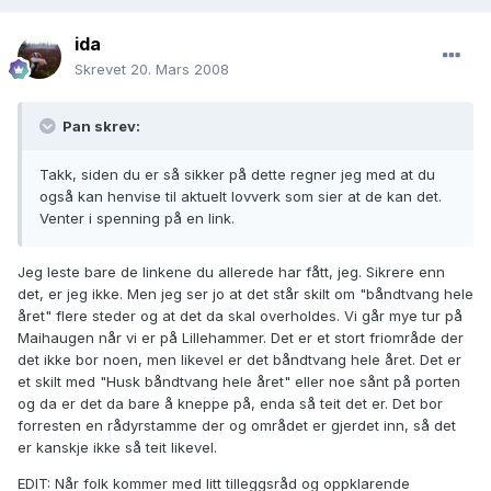
ida
Skrevet
20. Mars 2008
Pan skrev:
Takk, siden du er så sikker på dette regner jeg med at du
også kan henvise til aktuelt lovverk som sier at de kan det.
Venter i spenning på en link.
Jeg leste bare de linkene du allerede har fått, jeg. Sikrere enn
det, er jeg ikke. Men jeg ser jo at det står skilt om "båndtvang hele
året" flere steder og at det da skal overholdes. Vi går mye tur på
Maihaugen når vi er på Lillehammer. Det er et stort friområde der
det ikke bor noen, men likevel er det båndtvang hele året. Det er
et skilt med "Husk båndtvang hele året" eller noe sånt på porten
og da er det da bare å kneppe på, enda så teit det er. Det bor
forresten en rådyrstamme der og området er gjerdet inn, så det
er kanskje ikke så teit likevel.
EDIT: Når folk kommer med litt tilleggsråd og oppklarende