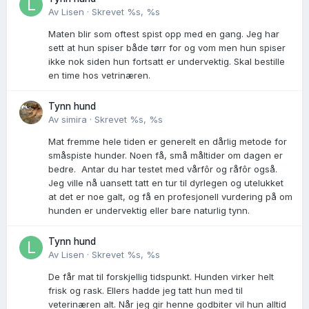
Av
Lisen
·
Skrevet
%s, %s
Maten blir som oftest spist opp med en gang. Jeg har
sett at hun spiser både tørr for og vom men hun spiser
ikke nok siden hun fortsatt er undervektig. Skal bestille
en time hos vetrinæren.
Tynn hund
Av
simira
·
Skrevet
%s, %s
Mat fremme hele tiden er generelt en dårlig metode for
småspiste hunder. Noen få, små måltider om dagen er
bedre. Antar du har testet med vårfôr og råfôr også.
Jeg ville nå uansett tatt en tur til dyrlegen og utelukket
at det er noe galt, og få en profesjonell vurdering på om
hunden er undervektig eller bare naturlig tynn.
Tynn hund
Av
Lisen
·
Skrevet
%s, %s
De får mat til forskjellig tidspunkt. Hunden virker helt
frisk og rask. Ellers hadde jeg tatt hun med til
veterinæren alt. Når jeg gir henne godbiter vil hun alltid