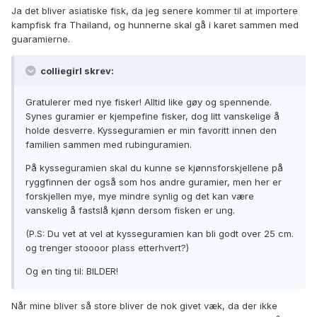
Ja det bliver asiatiske fisk, da jeg senere kommer til at importere
kampfisk fra Thailand, og hunnerne skal gå i karet sammen med
guaramierne.
colliegirl skrev:
Gratulerer med nye fisker! Alltid like gøy og spennende.
Synes guramier er kjempefine fisker, dog litt vanskelige å
holde desverre. Kysseguramien er min favoritt innen den
familien sammen med rubinguramien.
På kysseguramien skal du kunne se kjønnsforskjellene på
ryggfinnen der også som hos andre guramier, men her er
forskjellen mye, mye mindre synlig og det kan være
vanskelig å fastslå kjønn dersom fisken er ung.
(P.S: Du vet at vel at kysseguramien kan bli godt over 25 cm.
og trenger stoooor plass etterhvert?)
Og en ting til: BILDER!
Når mine bliver så store bliver de nok givet væk, da der ikke