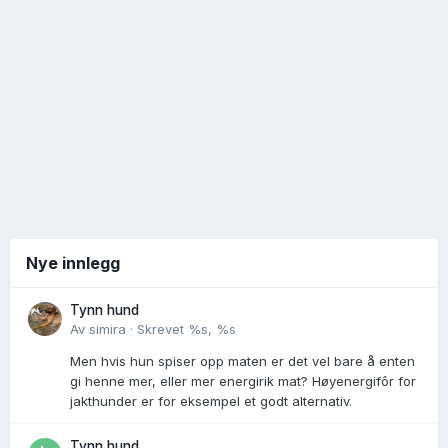
Nye innlegg
Tynn hund
Av
simira
·
Skrevet
%s, %s
Men hvis hun spiser opp maten er det vel bare å enten
gi henne mer, eller mer energirik mat? Høyenergifôr for
jakthunder er for eksempel et godt alternativ.
Tynn hund