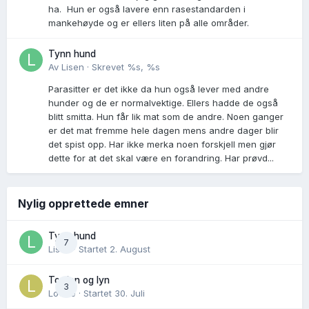
ha. Hun er også lavere enn rasestandarden i
mankehøyde og er ellers liten på alle områder.
Tynn hund
Av
Lisen
·
Skrevet
%s, %s
Parasitter er det ikke da hun også lever med andre
hunder og de er normalvektige. Ellers hadde de også
blitt smitta. Hun får lik mat som de andre. Noen ganger
er det mat fremme hele dagen mens andre dager blir
det spist opp. Har ikke merka noen forskjell men gjør
dette for at det skal være en forandring. Har prøvd...
Nylig opprettede emner
Tynn hund
7
Lisen
· Startet
2. August
Torden og lyn
3
Lovise
· Startet
30. Juli