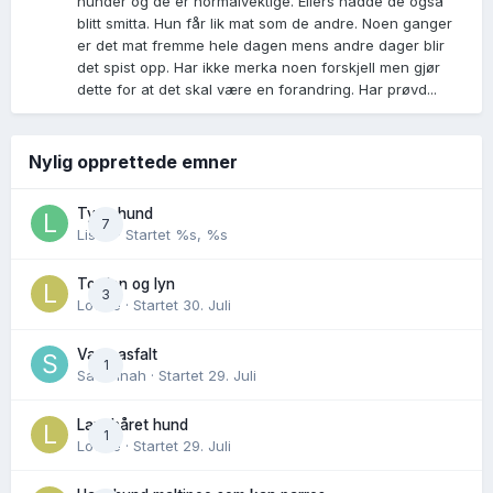
hunder og de er normalvektige. Ellers hadde de også
blitt smitta. Hun får lik mat som de andre. Noen ganger
er det mat fremme hele dagen mens andre dager blir
det spist opp. Har ikke merka noen forskjell men gjør
dette for at det skal være en forandring. Har prøvd...
Nylig opprettede emner
Tynn hund
7
Lisen
· Startet
%s, %s
Torden og lyn
3
Lovise
· Startet
30. Juli
Varm asfalt
1
Savannah
· Startet
29. Juli
Langhåret hund
1
Lovise
· Startet
29. Juli