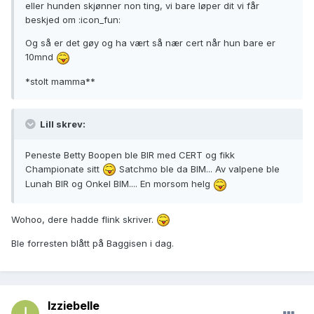
eller hunden skjønner non ting, vi bare løper dit vi får
beskjed om :icon_fun:
Og så er det gøy og ha vært så nær cert når hun bare er
10mnd
*stolt mamma**
Lill skrev:
Peneste Betty Boopen ble BIR med CERT og fikk
Championate sitt
Satchmo ble da BIM... Av valpene ble
Lunah BIR og Onkel BIM.... En morsom helg
Wohoo, dere hadde flink skriver.
Ble forresten blått på Baggisen i dag.
Izziebelle