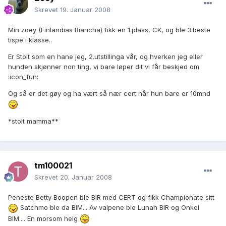
Skrevet
19. Januar 2008
Min zoey (Finlandias Biancha) fikk en 1.plass, CK, og ble 3.beste
tispe i klasse..
Er Stolt som en hane jeg, 2.utstillinga vår, og hverken jeg eller
hunden skjønner non ting, vi bare løper dit vi får beskjed om
:icon_fun:
Og så er det gøy og ha vært så nær cert når hun bare er 10mnd
*stolt mamma**
tm100021
Skrevet
20. Januar 2008
Peneste Betty Boopen ble BIR med CERT og fikk Championate sitt
Satchmo ble da BIM... Av valpene ble Lunah BIR og Onkel
BIM.... En morsom helg