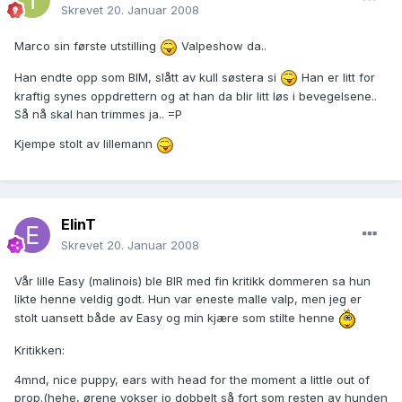
Skrevet
20. Januar 2008
Marco sin første utstilling
Valpeshow da..
Han endte opp som BIM, slått av kull søstera si
Han er litt for
kraftig synes oppdrettern og at han da blir litt løs i bevegelsene..
Så nå skal han trimmes ja.. =P
Kjempe stolt av lillemann
ElinT
Skrevet
20. Januar 2008
Vår lille Easy (malinois) ble BIR med fin kritikk dommeren sa hun
likte henne veldig godt. Hun var eneste malle valp, men jeg er
stolt uansett både av Easy og min kjære som stilte henne
Kritikken:
4mnd, nice puppy, ears with head for the moment a little out of
prop.(hehe, ørene vokser jo dobbelt så fort som resten av hunden