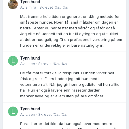
Tynn hund
Av
simira
·
Skrevet
%s, %s
Mat fremme hele tiden er generelt en dårlig metode for
småspiste hunder. Noen få, små måltider om dagen er
bedre. Antar du har testet med vårfôr og råfôr også.
Jeg ville nå uansett tatt en tur til dyrlegen og utelukket
at det er noe galt, og få en profesjonell vurdering på om
hunden er undervektig eller bare naturlig tynn.
Tynn hund
Av
Lisen
·
Skrevet
%s, %s
De får mat til forskjellig tidspunkt. Hunden virker helt
frisk og rask. Ellers hadde jeg tatt hun med til
veterinæren alt. Når jeg gir henne godbiter vil hun alltid
ha. Hun er også lavere enn rasestandarden i
mankehøyde og er ellers liten på alle områder.
Tynn hund
Av
Lisen
·
Skrevet
%s, %s
Parasitter er det ikke da hun også lever med andre