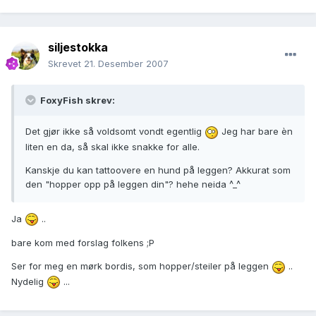
siljestokka
Skrevet
21. Desember 2007
FoxyFish skrev:
Det gjør ikke så voldsomt vondt egentlig
Jeg har bare èn
liten en da, så skal ikke snakke for alle.
Kanskje du kan tattoovere en hund på leggen? Akkurat som
den "hopper opp på leggen din"? hehe neida ^_^
Ja
..
bare kom med forslag folkens ;P
Ser for meg en mørk bordis, som hopper/steiler på leggen
..
Nydelig
...