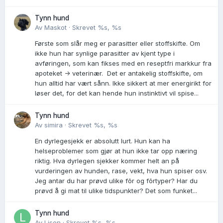
Tynn hund
Av
Maskot
·
Skrevet
%s, %s
Første som slår meg er parasitter eller stoffskifte. Om
ikke hun har synlige parasitter av kjent type i
avføringen, som kan fikses med en reseptfri markkur fra
apoteket -> veterinær. Det er antakelig stoffskifte, om
hun alltid har vært sånn. Ikke sikkert at mer energirikt for
løser det, for det kan hende hun instinktivt vil spise...
Tynn hund
Av
simira
·
Skrevet
%s, %s
En dyrlegesjekk er absolutt lurt. Hun kan ha
helseproblemer som gjør at hun ikke tar opp næring
riktig. Hva dyrlegen sjekker kommer helt an på
vurderingen av hunden, rase, vekt, hva hun spiser osv.
Jeg antar du har prøvd ulike fõr og fõrtyper? Har du
prøvd å gi mat til ulike tidspunkter? Det som funket...
Tynn hund
Av
Lisen
·
Skrevet
%s, %s