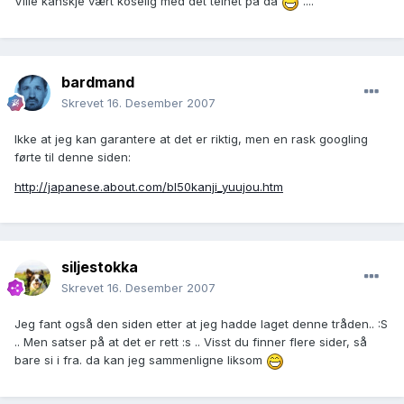
Ville kanskje vært koselig med det teinet på da
....
bardmand
Skrevet
16. Desember 2007
Ikke at jeg kan garantere at det er riktig, men en rask googling
førte til denne siden:
http://japanese.about.com/bl50kanji_yuujou.htm
siljestokka
Skrevet
16. Desember 2007
Jeg fant også den siden etter at jeg hadde laget denne tråden.. :S
.. Men satser på at det er rett :s .. Visst du finner flere sider, så
bare si i fra. da kan jeg sammenligne liksom