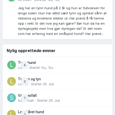
Jeg har en tynn hund på 2 år og hun er fullvoksen for
lenge siden. Hun har alltid vært tynn og spinkel sånn at
ribbeina og knoklene stikker ut. Har prøvd å få henne
opp i vekt. Er det noe jeg kan gjøre? Bør hun da ha en
dyrlegesjekk men hva gjør dyrlegen da? Er det noen
som har erfaring med en småspist hund? Har prøvd...
Nylig opprettede emner
Tynn hund
4
Lisen
· Startet
%s, %s
Torden og lyn
3
Lovise
· Startet
30. Juli
Varm asfalt
1
Savannah
· Startet
29. Juli
Langhåret hund
1