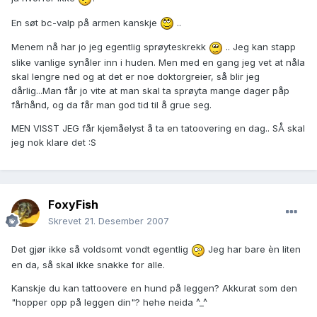
En søt bc-valp på armen kanskje
..
Menem nå har jo jeg egentlig sprøyteskrekk
.. Jeg kan stapp
slike vanlige synåler inn i huden. Men med en gang jeg vet at nåla
skal lengre ned og at det er noe doktorgreier, så blir jeg
dårlig...Man får jo vite at man skal ta sprøyta mange dager påp
fårhånd, og da får man god tid til å grue seg.
MEN VISST JEG får kjemåelyst å ta en tatoovering en dag.. SÅ skal
jeg nok klare det :S
FoxyFish
Skrevet
21. Desember 2007
Det gjør ikke så voldsomt vondt egentlig
Jeg har bare èn liten
en da, så skal ikke snakke for alle.
Kanskje du kan tattoovere en hund på leggen? Akkurat som den
"hopper opp på leggen din"? hehe neida ^_^