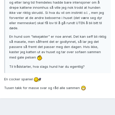
og etter lang tid fremdeles hadde bare intensjoner om å
drepe kattene innomhus så ville jeg nok trodd at hunden
ikke var riktig skrudd.. Si hva du vil om instinkt o.l. , men jeg
forventer at de andre beboerne i huset (det være seg dyr
eller mennesker) skal få lov til å gå rundt UTEN å bli bitt til
døde.
En hund som "lekejakter" er noe annet. Det kan seff bli riktig
så masete, men såfremt det er godlynnet, så lar jeg det
passere så fremt det passer meg den dagen. Hvis ikke,
kaster jeg katten ut av huset og tar over sofaen sammen
med gale pelsen
.
Til trådstarter, hva slags hund har du egentlig?
En cocker spaniel
Tusen takk for masse svar og råd alle sammen