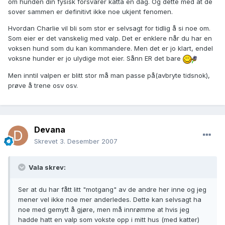
om hunden din fysisk forsvarer katta en dag. Og dette med at de
sover sammen er definitivt ikke noe ukjent fenomen.
Hvordan Charlie vil bli som stor er selvsagt for tidlig å si noe om.
Som eier er det vanskelig med valp. Det er enklere når du har en
voksen hund som du kan kommandere. Men det er jo klart, endel
voksne hunder er jo ulydige mot eier. Sånn ER det bare
Men inntil valpen er blitt stor må man passe på(avbryte tidsnok),
prøve å trene osv osv.
Devana
Skrevet
3. Desember 2007
Vala skrev:
Ser at du har fått litt "motgang" av de andre her inne og jeg
mener vel ikke noe mer anderledes. Dette kan selvsagt ha
noe med gemytt å gjøre, men må innrømme at hvis jeg
hadde hatt en valp som vokste opp i mitt hus (med katter)