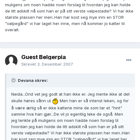
muligens om noen hadde noen forslag til hvordan jeg kan holde
de litt adskilt nå som han er på sitt verste valpestadie? Vi har ikke
største plassen her men..Han har kost seg mye inni en STOR
"valpegård" vi har laget her inne, men nå kommer jo katter til
overalt.
Guest Belgerpia
Skrevet
3. Desember 2007
Devana skrev:
Neida...Ond vet jeg godt at han ikke er. Jeg mente ikke at det
skulle høres sånn ut
Men han er så intenst leken, og for
å være ærlig så er ikke kattene mine de som tar et "hint"
samme hva han gjør...De vil jo egentlig leke de også. Men
jeg tenkte på muligens om noen hadde noen forslag til
hvordan jeg kan holde de litt adskilt nå som han er på sitt
verste valpestadie? Vi har ikke største plassen her men..Han
har kost seg mye inni en STOR "valpegård" vi har laget her