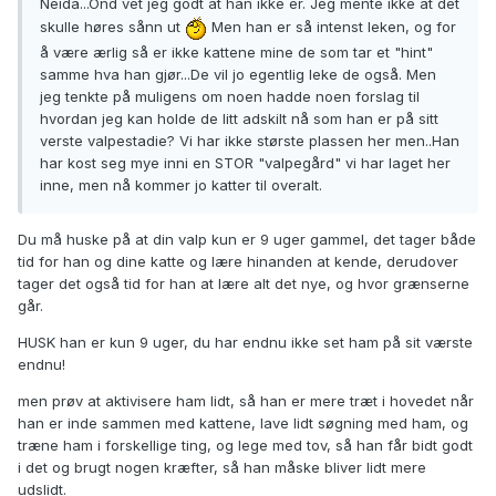
Neida...Ond vet jeg godt at han ikke er. Jeg mente ikke at det
skulle høres sånn ut
Men han er så intenst leken, og for
å være ærlig så er ikke kattene mine de som tar et "hint"
samme hva han gjør...De vil jo egentlig leke de også. Men
jeg tenkte på muligens om noen hadde noen forslag til
hvordan jeg kan holde de litt adskilt nå som han er på sitt
verste valpestadie? Vi har ikke største plassen her men..Han
har kost seg mye inni en STOR "valpegård" vi har laget her
inne, men nå kommer jo katter til overalt.
Du må huske på at din valp kun er 9 uger gammel, det tager både
tid for han og dine katte og lære hinanden at kende, derudover
tager det også tid for han at lære alt det nye, og hvor grænserne
går.
HUSK han er kun 9 uger, du har endnu ikke set ham på sit værste
endnu!
men prøv at aktivisere ham lidt, så han er mere træt i hovedet når
han er inde sammen med kattene, lave lidt søgning med ham, og
træne ham i forskellige ting, og lege med tov, så han får bidt godt
i det og brugt nogen kræfter, så han måske bliver lidt mere
udslidt.