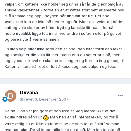
valper, om kattene ikke holder seg unna så får de gjennomgå av
spisse valpetenner - fordelen er at katter stort sett er smarte nok
til å komme seg opp i høyden når ting blir for ille. Det ene
øyeblikket kan de leke så tenner og hår fyker alle veier og både
katt og valp skriker av både fryd og kanskje litt aua - for så i
neste øyeblikk ligge tett inntil hverandre i sofaen eller på gulvet
og bare nyte å være sammen.
En liten valp biter ikke fordi den er ond, den biter fordi den leker -
og kanskje er din valp litt mer intens enn du setter pris på, men
jeg synes allikevel du skal ha is i magen og bare la ting gå seg til.
Katten vil lære når det er lurt å kose seg med valpen og ikke.
Devana
Skrevet
3. Desember 2007
Neida...Ond vet jeg godt at han ikke er. Jeg mente ikke at det
skulle høres sånn ut
Men han er så intenst leken, og for å
være ærlig så er ikke kattene mine de som tar et "hint" samme
hva han gjør...De vil jo egentlig leke de også. Men jeg tenkte på