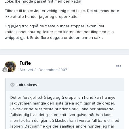
Loke: Ike hadde passet fint med den katta!
Tilbake til topic: Jeg er veldig enig med Loke. Det stemmer bare
ikke at alle hunder jager og dreper katter..
Og ja,jeg tror også de fleste hunder stopper jakten idet
katteskinnet snur og fekter med klørne, det har tilogmed min
whippet gjort. Er de flere dog,da er det en annen sak...
Fufie
Skrevet
3. Desember 2007
Loke skrev:
Det er forskjell på å jage og å drepe...en hund kan ha mye
jaktlyst men mangle den siste greia som gjør at de dreper.
Faktisk er de aller fleste hundene slik. Loke her blokkerte
fullstendig hvis det gikk en katt over gulvet når han kom,
men tok han de igjen så klasket han i verste fall bare til med
labben. Det samme gjelder samtlige andre hunder jeg har