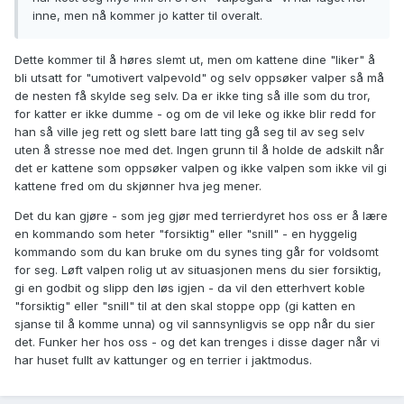
inne, men nå kommer jo katter til overalt.
Dette kommer til å høres slemt ut, men om kattene dine "liker" å
bli utsatt for "umotivert valpevold" og selv oppsøker valper så må
de nesten få skylde seg selv. Da er ikke ting så ille som du tror,
for katter er ikke dumme - og om de vil leke og ikke blir redd for
han så ville jeg rett og slett bare latt ting gå seg til av seg selv
uten å stresse noe med det. Ingen grunn til å holde de adskilt når
det er kattene som oppsøker valpen og ikke valpen som ikke vil gi
kattene fred om du skjønner hva jeg mener.
Det du kan gjøre - som jeg gjør med terrierdyret hos oss er å lære
en kommando som heter "forsiktig" eller "snill" - en hyggelig
kommando som du kan bruke om du synes ting går for voldsomt
for seg. Løft valpen rolig ut av situasjonen mens du sier forsiktig,
gi en godbit og slipp den løs igjen - da vil den etterhvert koble
"forsiktig" eller "snill" til at den skal stoppe opp (gi katten en
sjanse til å komme unna) og vil sannsynligvis se opp når du sier
det. Funker her hos oss - og det kan trenges i disse dager når vi
har huset fullt av kattunger og en terrier i jaktmodus.