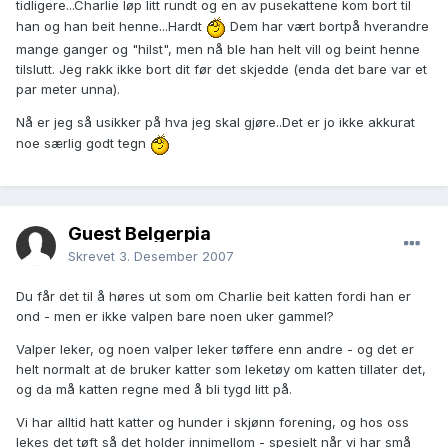
tidligere...Charlie løp litt rundt og en av pusekattene kom bort til
han og han beit henne...Hardt
Dem har vært bortpå hverandre
mange ganger og "hilst", men nå ble han helt vill og beint henne
tilslutt. Jeg rakk ikke bort dit før det skjedde (enda det bare var et
par meter unna).
Nå er jeg så usikker på hva jeg skal gjøre..Det er jo ikke akkurat
noe særlig godt tegn
Guest Belgerpia
Skrevet
3. Desember 2007
Du får det til å høres ut som om Charlie beit katten fordi han er
ond - men er ikke valpen bare noen uker gammel?
Valper leker, og noen valper leker tøffere enn andre - og det er
helt normalt at de bruker katter som leketøy om katten tillater det,
og da må katten regne med å bli tygd litt på.
Vi har alltid hatt katter og hunder i skjønn forening, og hos oss
lekes det tøft så det holder innimellom - spesielt når vi har små