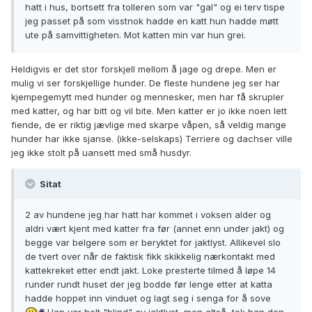
hatt i hus, bortsett fra tolleren som var "gal" og ei terv tispe
jeg passet på som visstnok hadde en katt hun hadde møtt
ute på samvittigheten. Mot katten min var hun grei.
Heldigvis er det stor forskjell mellom å jage og drepe. Men er
mulig vi ser forskjellige hunder. De fleste hundene jeg ser har
kjempegemytt med hunder og mennesker, men har få skrupler
med katter, og har bitt og vil bite. Men katter er jo ikke noen lett
fiende, de er riktig jævlige med skarpe våpen, så veldig mange
hunder har ikke sjanse. (ikke-selskaps) Terriere og dachser ville
jeg ikke stolt på uansett med små husdyr.
Sitat
2 av hundene jeg har hatt har kommet i voksen alder og
aldri vært kjent med katter fra før (annet enn under jakt) og
begge var belgere som er beryktet for jaktlyst. Allikevel slo
de tvert over når de faktisk fikk skikkelig nærkontakt med
kattekreket etter endt jakt. Loke presterte tilmed å løpe 14
runder rundt huset der jeg bodde før lenge etter at katta
hadde hoppet inn vinduet og lagt seg i senga for å sove