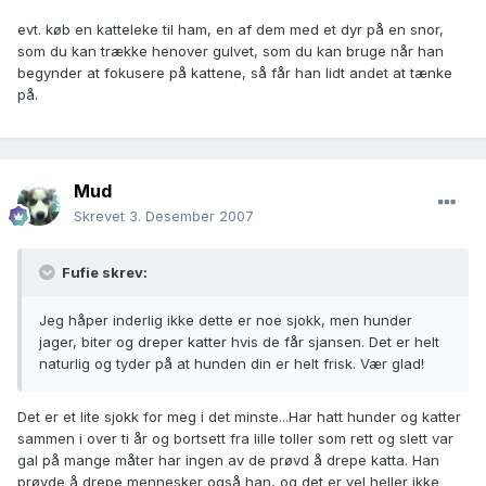
evt. køb en katteleke til ham, en af dem med et dyr på en snor,
som du kan trække henover gulvet, som du kan bruge når han
begynder at fokusere på kattene, så får han lidt andet at tænke
på.
Mud
Skrevet
3. Desember 2007
Fufie skrev:
Jeg håper inderlig ikke dette er noe sjokk, men hunder
jager, biter og dreper katter hvis de får sjansen. Det er helt
naturlig og tyder på at hunden din er helt frisk. Vær glad!
Det er et lite sjokk for meg i det minste...Har hatt hunder og katter
sammen i over ti år og bortsett fra lille toller som rett og slett var
gal på mange måter har ingen av de prøvd å drepe katta. Han
prøvde å drepe mennesker også han, og det er vel heller ikke