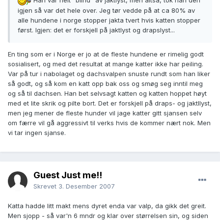
Han var helt "blind" av jaktlyst, men altså, tok han den
igjen så var det hele over. Jeg tør vedde på at ca 80% av
alle hundene i norge stopper jakta tvert hvis katten stopper
først. Igjen: det er forskjell på jaktlyst og drapslyst...
En ting som er i Norge er jo at de fleste hundene er rimelig godt
sosialisert, og med det resultat at mange katter ikke har peiling.
Var på tur i nabolaget og dachsvalpen snuste rundt som han liker
så godt, og så kom en katt opp bak oss og smøg seg inntil meg
og så til dachsen. Han bet selvsagt katten og katten hoppet høyt
med et lite skrik og pilte bort. Det er forskjell på draps- og jaktllyst,
men jeg mener de fleste hunder vil jage katter gitt sjansen selv
om færre vil gå aggressivt til verks hvis de kommer nært nok. Men
vi tar ingen sjanse.
Guest Just me!!
Skrevet
3. Desember 2007
Katta hadde litt makt mens dyret enda var valp, da gikk det greit.
Men sjopp - så var'n 6 mndr og klar over størrelsen sin, og siden