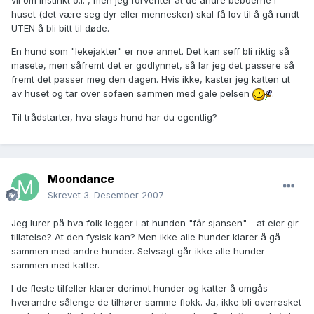
vil om instinkt o.l. , men jeg forventer at de andre beboerne i
huset (det være seg dyr eller mennesker) skal få lov til å gå rundt
UTEN å bli bitt til døde.
En hund som "lekejakter" er noe annet. Det kan seff bli riktig så
masete, men såfremt det er godlynnet, så lar jeg det passere så
fremt det passer meg den dagen. Hvis ikke, kaster jeg katten ut
av huset og tar over sofaen sammen med gale pelsen
.
Til trådstarter, hva slags hund har du egentlig?
Moondance
Skrevet
3. Desember 2007
Jeg lurer på hva folk legger i at hunden "får sjansen" - at eier gir
tillatelse? At den fysisk kan? Men ikke alle hunder klarer å gå
sammen med andre hunder. Selvsagt går ikke alle hunder
sammen med katter.
I de fleste tilfeller klarer derimot hunder og katter å omgås
hverandre sålenge de tilhører samme flokk. Ja, ikke bli overrasket