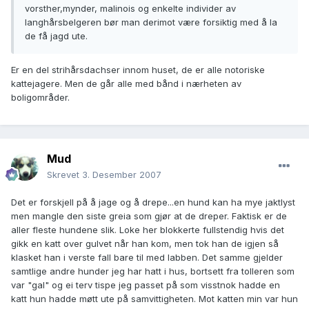
vorsther,mynder, malinois og enkelte individer av
langhårsbelgeren bør man derimot være forsiktig med å la
de få jagd ute.
Er en del strihårsdachser innom huset, de er alle notoriske
kattejagere. Men de går alle med bånd i nærheten av
boligområder.
Mud
Skrevet
3. Desember 2007
Det er forskjell på å jage og å drepe...en hund kan ha mye jaktlyst
men mangle den siste greia som gjør at de dreper. Faktisk er de
aller fleste hundene slik. Loke her blokkerte fullstendig hvis det
gikk en katt over gulvet når han kom, men tok han de igjen så
klasket han i verste fall bare til med labben. Det samme gjelder
samtlige andre hunder jeg har hatt i hus, bortsett fra tolleren som
var "gal" og ei terv tispe jeg passet på som visstnok hadde en
katt hun hadde møtt ute på samvittigheten. Mot katten min var hun