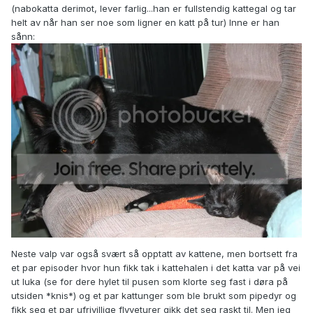
(nabokatta derimot, lever farlig...han er fullstendig kattegal og tar
helt av når han ser noe som ligner en katt på tur) Inne er han
sånn:
Neste valp var også svært så opptatt av kattene, men bortsett fra
et par episoder hvor hun fikk tak i kattehalen i det katta var på vei
ut luka (se for dere hylet til pusen som klorte seg fast i døra på
utsiden *knis*) og et par kattunger som ble brukt som pipedyr og
fikk seg et par ufrivillige flyveturer gikk det seg raskt til. Men jeg