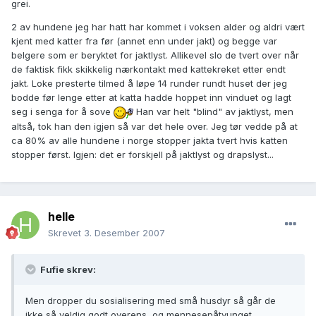
grei.
2 av hundene jeg har hatt har kommet i voksen alder og aldri vært
kjent med katter fra før (annet enn under jakt) og begge var
belgere som er beryktet for jaktlyst. Allikevel slo de tvert over når
de faktisk fikk skikkelig nærkontakt med kattekreket etter endt
jakt. Loke presterte tilmed å løpe 14 runder rundt huset der jeg
bodde før lenge etter at katta hadde hoppet inn vinduet og lagt
seg i senga for å sove
Han var helt "blind" av jaktlyst, men
altså, tok han den igjen så var det hele over. Jeg tør vedde på at
ca 80% av alle hundene i norge stopper jakta tvert hvis katten
stopper først. Igjen: det er forskjell på jaktlyst og drapslyst...
helle
Skrevet
3. Desember 2007
Fufie skrev:
Men dropper du sosialisering med små husdyr så går de
ikke så veldig godt overens, og mennesepåtvunget