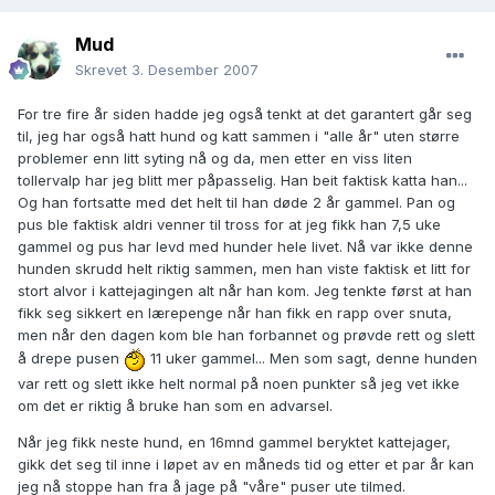
Mud
Skrevet
3. Desember 2007
For tre fire år siden hadde jeg også tenkt at det garantert går seg
til, jeg har også hatt hund og katt sammen i "alle år" uten større
problemer enn litt syting nå og da, men etter en viss liten
tollervalp har jeg blitt mer påpasselig. Han beit faktisk katta han...
Og han fortsatte med det helt til han døde 2 år gammel. Pan og
pus ble faktisk aldri venner til tross for at jeg fikk han 7,5 uke
gammel og pus har levd med hunder hele livet. Nå var ikke denne
hunden skrudd helt riktig sammen, men han viste faktisk et litt for
stort alvor i kattejagingen alt når han kom. Jeg tenkte først at han
fikk seg sikkert en lærepenge når han fikk en rapp over snuta,
men når den dagen kom ble han forbannet og prøvde rett og slett
å drepe pusen
11 uker gammel... Men som sagt, denne hunden
var rett og slett ikke helt normal på noen punkter så jeg vet ikke
om det er riktig å bruke han som en advarsel.
Når jeg fikk neste hund, en 16mnd gammel beryktet kattejager,
gikk det seg til inne i løpet av en måneds tid og etter et par år kan
jeg nå stoppe han fra å jage på "våre" puser ute tilmed.