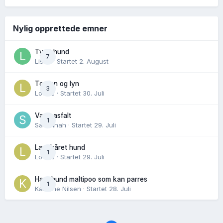
Nylig opprettede emner
Tynn hund
7
Lisen
· Startet
2. August
Torden og lyn
3
Lovise
· Startet
30. Juli
Varm asfalt
1
Savannah
· Startet
29. Juli
Langhåret hund
1
Lovise
· Startet
29. Juli
Hannhund maltipoo som kan parres
1
Karoline Nilsen
· Startet
28. Juli