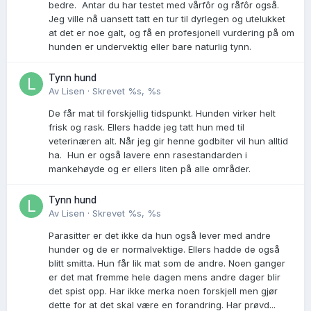
bedre. Antar du har testet med vårfôr og råfôr også.
Jeg ville nå uansett tatt en tur til dyrlegen og utelukket
at det er noe galt, og få en profesjonell vurdering på om
hunden er undervektig eller bare naturlig tynn.
Tynn hund
Av
Lisen
·
Skrevet
%s, %s
De får mat til forskjellig tidspunkt. Hunden virker helt
frisk og rask. Ellers hadde jeg tatt hun med til
veterinæren alt. Når jeg gir henne godbiter vil hun alltid
ha. Hun er også lavere enn rasestandarden i
mankehøyde og er ellers liten på alle områder.
Tynn hund
Av
Lisen
·
Skrevet
%s, %s
Parasitter er det ikke da hun også lever med andre
hunder og de er normalvektige. Ellers hadde de også
blitt smitta. Hun får lik mat som de andre. Noen ganger
er det mat fremme hele dagen mens andre dager blir
det spist opp. Har ikke merka noen forskjell men gjør
dette for at det skal være en forandring. Har prøvd...