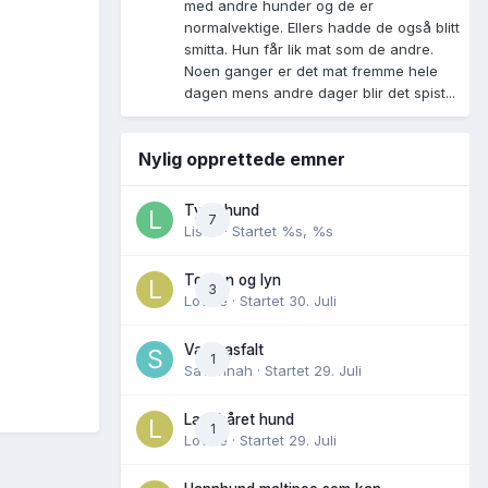
med andre hunder og de er
normalvektige. Ellers hadde de også blitt
smitta. Hun får lik mat som de andre.
Noen ganger er det mat fremme hele
dagen mens andre dager blir det spist...
Nylig opprettede emner
Tynn hund
7
Lisen
· Startet
%s, %s
Torden og lyn
3
Lovise
· Startet
30. Juli
Varm asfalt
1
Savannah
· Startet
29. Juli
Langhåret hund
1
Lovise
· Startet
29. Juli