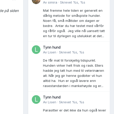
Av
simira
·
Skrevet
%s, %s
Mat fremme hele tiden er generelt en
ede på siden
dårlig metode for småspiste hunder.
Noen få, små måltider om dagen er
bedre. Antar du har testet med vårfôr
og råfôr også. Jeg ville nå uansett tatt
en tur til dyrlegen og utelukket at det...
Tynn hund
Av
Lisen
·
Skrevet
%s, %s
De får mat til forskjellig tidspunkt.
Hunden virker helt frisk og rask. Ellers
hadde jeg tatt hun med til veterinæren
alt. Når jeg gir henne godbiter vil hun
alltid ha. Hun er også lavere enn
rasestandarden i mankehøyde og er...
Tynn hund
Av
Lisen
·
Skrevet
%s, %s
Parasitter er det ikke da hun også lever