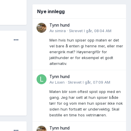
Nye innlegg
Tynn hund
Av
simira
·
Skrevet
I går, 08:04 AM
Men hvis hun spiser opp maten er det
vel bare å enten gi henne mer, eller mer
energirik mat? Høyenergifôr for
jakthunder er for eksempel et godt
alternativ.
Tynn hund
Av
Lisen
·
Skrevet
I går, 07:09 AM
Maten blir som oftest spist opp med en
gang. Jeg har sett at hun spiser både
tørr for og vom men hun spiser ikke nok
siden hun fortsatt er undervektig. Skal
bestille en time hos vetrinæren.
Tynn hund