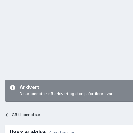
Arkivert
Dette emnet er nå arkivert og stengt for flere svar
Gå til emneliste
Hvem er aktive
0 medlemmer