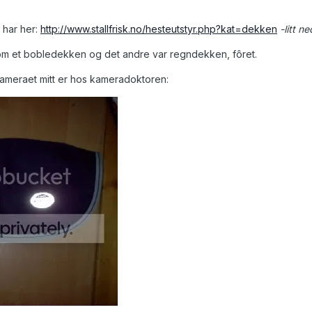
har her:
http://www.stallfrisk.no/hesteutstyr.php?kat=dekken
-litt n
om et bobledekken og det andre var regndekken, fôret.
 kameraet mitt er hos kameradoktoren: