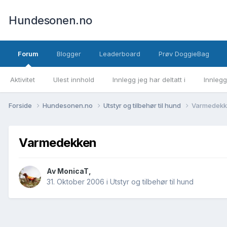
Hundesonen.no
Forum
Blogger
Leaderboard
Prøv DoggieBag
Aktivitet
Ulest innhold
Innlegg jeg har deltatt i
Innlegg
Forside
Hundesonen.no
Utstyr og tilbehør til hund
Varmedek
Varmedekken
Av
MonicaT
,
31. Oktober 2006
i
Utstyr og tilbehør til hund