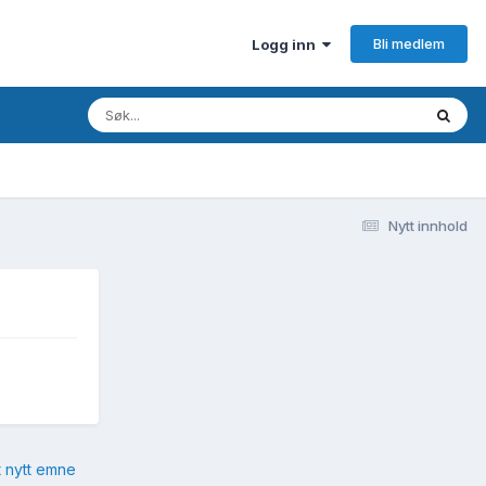
Bli medlem
Logg inn
Nytt innhold
t nytt emne