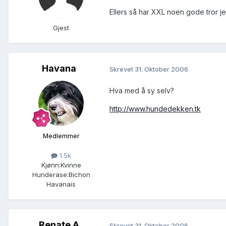
Ellers så har XXL noen gode tror j
Gjest
Havana
Skrevet
31. Oktober 2006
Hva med å sy selv?
http://www.hundedekken.tk
Medlemmer
1.5k
Kjønn:
Kvinne
Hunderase:
Bichon
Havanais
Renate A
Skrevet
31. Oktober 2006