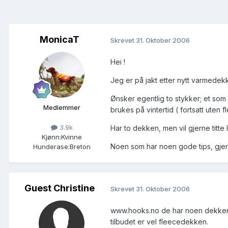
MonicaT
Skrevet
31. Oktober 2006
Hei !
Jeg er på jakt etter nytt varmedek
Ønsker egentlig to stykker; et som 
Medlemmer
brukes på vintertid ( fortsatt uten f
3.9k
Har to dekken, men vil gjerne titte li
Kjønn:
Kvinne
Noen som har noen gode tips, gjern
Hunderase:
Breton
Guest Christine
Skrevet
31. Oktober 2006
www.hooks.no de har noen dekken n
tilbudet er vel fleecedekken.