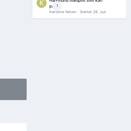
Hannhund maltipoo som kan
1
parres
Karoline Nilsen
· Startet
28. Juli