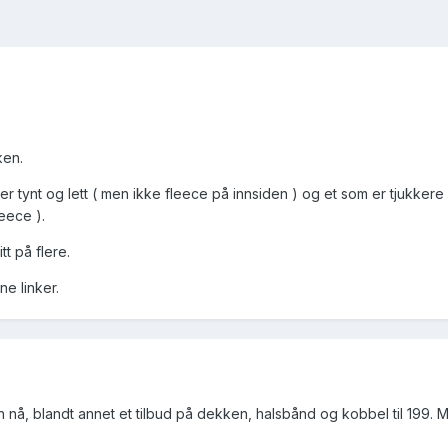
ken.
er tynt og lett ( men ikke fleece på innsiden ) og et som er tjukker
leece ).
tt på flere.
e linker.
å, blandt annet et tilbud på dekken, halsbånd og kobbel til 199. 