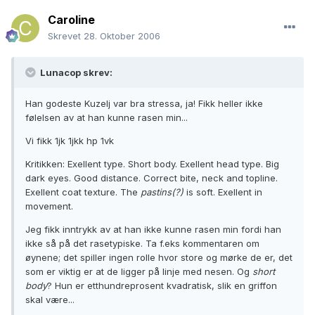
Caroline
Skrevet
28. Oktober 2006
Lunacop skrev:
Han godeste Kuzelj var bra stressa, ja! Fikk heller ikke
følelsen av at han kunne rasen min...
Vi fikk 1jk 1jkk hp 1vk
Kritikken: Exellent type. Short body. Exellent head type. Big
dark eyes. Good distance. Correct bite, neck and topline.
Exellent coat texture. The
pastins(?)
is soft. Exellent in
movement.
Jeg fikk inntrykk av at han ikke kunne rasen min fordi han
ikke så på det rasetypiske. Ta f.eks kommentaren om
øynene; det spiller ingen rolle hvor store og mørke de er, det
som er viktig er at de ligger på linje med nesen. Og
short
body
? Hun er etthundreprosent kvadratisk, slik en griffon
skal være...