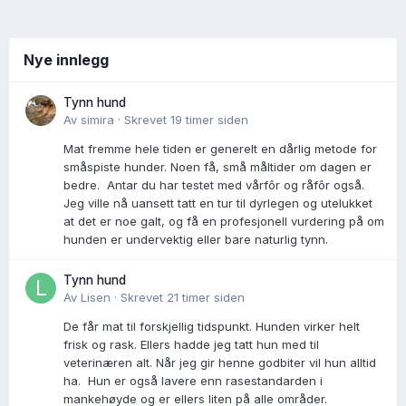
Nye innlegg
Tynn hund
Av
simira
·
Skrevet
19 timer siden
Mat fremme hele tiden er generelt en dårlig metode for
småspiste hunder. Noen få, små måltider om dagen er
bedre. Antar du har testet med vårfôr og råfôr også.
Jeg ville nå uansett tatt en tur til dyrlegen og utelukket
at det er noe galt, og få en profesjonell vurdering på om
hunden er undervektig eller bare naturlig tynn.
Tynn hund
Av
Lisen
·
Skrevet
21 timer siden
De får mat til forskjellig tidspunkt. Hunden virker helt
frisk og rask. Ellers hadde jeg tatt hun med til
veterinæren alt. Når jeg gir henne godbiter vil hun alltid
ha. Hun er også lavere enn rasestandarden i
mankehøyde og er ellers liten på alle områder.