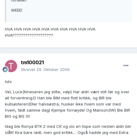
forteller!
WEEE!
HVA HVA HVA HVA HVA HVA HVA HVA HVA HVA
HVA???????????????????
tm100021
Skrevet
29. Oktober 2006
hihi
Vel, Luck(Kineseren jeg stilte, valp) Har aldri vært stilt før og over
all forventning:D Han ble BIM med flott kritikk, og BIR ble
kullsøsteren(Eller halvsøstra, husker ikke hvem som var med
hvem, født samme dag) Kjempe fornøyde! Og Manson(IW) Ble BIR
BIG og BIS 5!!
Idag ble Ronya BTK 2 med CK og slo en tispe som nesten aldri blir
slått! Kira bare rødt, men god kritikk.... Også hadde jeg med Extra