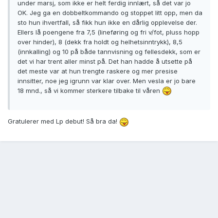
under marsj, som ikke er helt ferdig innlært, så det var jo
OK. Jeg ga en dobbeltkommando og stoppet litt opp, men da
sto hun ihvertfall, så fikk hun ikke en dårlig opplevelse der.
Ellers lå poengene fra 7,5 (lineføring og fri v/fot, pluss hopp
over hinder), 8 (dekk fra holdt og helhetsinntrykk), 8,5
(innkalling) og 10 på både tannvisning og fellesdekk, som er
det vi har trent aller minst på. Det han hadde å utsette på
det meste var at hun trengte raskere og mer presise
innsitter, noe jeg igrunn var klar over. Men vesla er jo bare
18 mnd., så vi kommer sterkere tilbake til våren
Gratulerer med Lp debut! Så bra da!