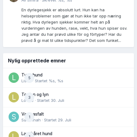
Av
simira
·
Skrevet
%s, %s
En dyrlegesjekk er absolutt lurt. Hun kan ha
helseproblemer som gjør at hun ikke tar opp næring
riktig. Hva dyrlegen sjekker kommer helt an på
vurderingen av hunden, rase, vekt, hva hun spiser osv.
Jeg antar du har prøvd ulike fõr og fõrtyper? Har du
prøvd å gi mat til ulike tidspunkter? Det som funket...
Nylig opprettede emner
Tynn hund
5
Lisen
· Startet
%s, %s
Torden og lyn
3
Lovise
· Startet
30. Juli
Varm asfalt
1
Savannah
· Startet
29. Juli
Langhåret hund
1