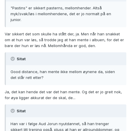
"Pastins" er sikkert pasterns, mellomhender. Altså
myk/svak/løs i mellomhendene, det er jo normalt på en
junior.
Var sikkert det som skulle ha stått der, ja. Men når han snakket
om at hun var løs, så trodde jeg at han mente i albuen, for det er
bare der hun er løs nå. Mellomhånda er god, den.
Sitat
Good distance, han mente ikke mellom øynene da, siden
det står rett etter?
Ja, det kan hende det var det han mente. Og det er jo greit nok,
for øya ligger akkurat der de skal, de...
Sitat
Han var i følge Aud Jorun nyutdannet, så han trenger
sikkert litt trening også. pluss at han er allrounddommer, og