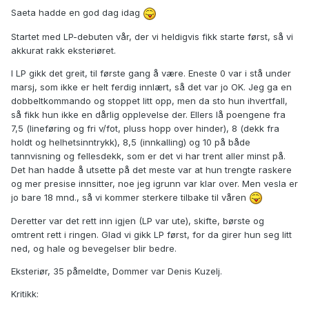
Saeta hadde en god dag idag
Startet med LP-debuten vår, der vi heldigvis fikk starte først, så vi
akkurat rakk eksteriøret.
I LP gikk det greit, til første gang å være. Eneste 0 var i stå under
marsj, som ikke er helt ferdig innlært, så det var jo OK. Jeg ga en
dobbeltkommando og stoppet litt opp, men da sto hun ihvertfall,
så fikk hun ikke en dårlig opplevelse der. Ellers lå poengene fra
7,5 (lineføring og fri v/fot, pluss hopp over hinder), 8 (dekk fra
holdt og helhetsinntrykk), 8,5 (innkalling) og 10 på både
tannvisning og fellesdekk, som er det vi har trent aller minst på.
Det han hadde å utsette på det meste var at hun trengte raskere
og mer presise innsitter, noe jeg igrunn var klar over. Men vesla er
jo bare 18 mnd., så vi kommer sterkere tilbake til våren
Deretter var det rett inn igjen (LP var ute), skifte, børste og
omtrent rett i ringen. Glad vi gikk LP først, for da girer hun seg litt
ned, og hale og bevegelser blir bedre.
Eksteriør, 35 påmeldte, Dommer var Denis Kuzelj.
Kritikk: