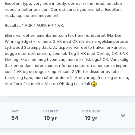
Excellent type, very nice in body, correst in the head, but stop
needs a better position. Correct ears, eyes and bite. Excellent
neck, topline and movement.
Resultat: 1 AUK 1 AUKK HP 4 VK.
Ellers var det en amerikaner som tok hannhundcertet (Ha-Dar
Winning Edge) <_< mens 2 VK med CK nle den engelskimporterte
Lythwood Scrumpy Jack. Av tispene var det to halvamerikanere,
begge etter certhannen, som tok 1 og 2 VK med Cert og CK. 3 VK
fikk jeg ikke med meg hvem var, men den fikk også CK. Vanskelig
å skjønne dommerens smak når han setter en amerikansk import
som 1 VK og en engeslkimport som 2 VK, for disse er av totalt
forskjellig type, men sånn er det nå.. Han var også utrolig stressa,
noe flere fikk merke. Vel, en OK dag i alle fall
Svar
Created
Siste svar
54
19 yr
19 yr