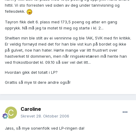
hittil. Vi sto forresten ved siden av deg under tannvisning og
fellesdekk.
Tayron fikk delt 6. plass med 173,5 poeng og atter en gang
opprykk. Nå må jeg ta motet til meg og starte i kl. 2...
Sheltien min ble stilt av ei venninne og ble 1AK, 5VK med fin kritikk.
Er veldig fornøyd med det for han ble vist kun på bordet og ikke
på gulvet, noe han hater. Hørte mange var litt frustrert over
hastverket til dommeren, men når ringsekretæren må hente han
ved frokostbordet kl. 09.10 så sier vel det litt...
Hvordan gikk det totalt i LP?
Grattis så mye til dere andre også!
Caroline
Skrevet
28. Oktober 2006
Jøss, så mye sonenfolk ved LP-ringen da!