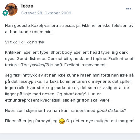
lo:co
Skrevet
28. Oktober 2006
Han godeste Kuzelj var bra stressa, ja! Fikk heller ikke følelsen av
at han kunne rasen min...
Vi fikk 1jk 1jkk hp 1vk
Kritikken: Exellent type. Short body. Exellent head type. Big dark
eyes. Good distance. Correct bite, neck and topline. Exellent coat
texture. The
pastins(?)
is soft. Exellent in movement.
Jeg fikk inntrykk av at han ikke kunne rasen min fordi han ikke så
på det rasetypiske. Ta f.eks kommentaren om øynene; det spiller
ingen rolle hvor store og mørke de er, det som er viktig er at de
ligger på linje med nesen. Og
short body
? Hun er
etthundreprosent kvadratisk, slik en griffon skal være...
Noen som skjønner hva han kan ha ment med
good distance
?
Ellers så er jeg fornøyd jeg
Og det er nye muligheter i morgen!