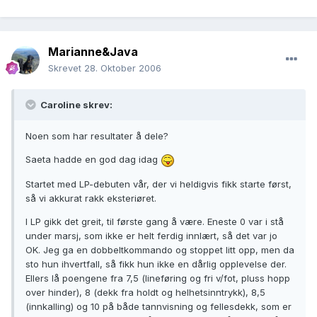
Marianne&Java
Skrevet
28. Oktober 2006
Caroline skrev:
Noen som har resultater å dele?
Saeta hadde en god dag idag
Startet med LP-debuten vår, der vi heldigvis fikk starte først,
så vi akkurat rakk eksteriøret.
I LP gikk det greit, til første gang å være. Eneste 0 var i stå
under marsj, som ikke er helt ferdig innlært, så det var jo
OK. Jeg ga en dobbeltkommando og stoppet litt opp, men da
sto hun ihvertfall, så fikk hun ikke en dårlig opplevelse der.
Ellers lå poengene fra 7,5 (lineføring og fri v/fot, pluss hopp
over hinder), 8 (dekk fra holdt og helhetsinntrykk), 8,5
(innkalling) og 10 på både tannvisning og fellesdekk, som er