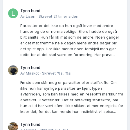
Tynn hund
Av
Lisen
·
Skrevet
21 timer siden
Parasitter er det ikke da hun også lever med andre
hunder og de er normalvektige. Ellers hadde de også
blitt smitta. Hun får lik mat som de andre. Noen ganger
er det mat fremme hele dagen mens andre dager blir
det spist opp. Har ikke merka noen forskjell men gjør
dette for at det skal være en forandring. Har prøvd...
Tynn hund
Av
Maskot
·
Skrevet
%s, %s
Første som slår meg er parasitter eller stoffskifte. Om
ikke hun har synlige parasitter av kjent type i
avføringen, som kan fikses med en reseptfri markkur fra
apoteket -> veterinær. Det er antakelig stoffskifte, om
hun alltid har vært sånn. Ikke sikkert at mer energirikt for
løser det, for det kan hende hun instinktivt vil spise...
Tynn hund